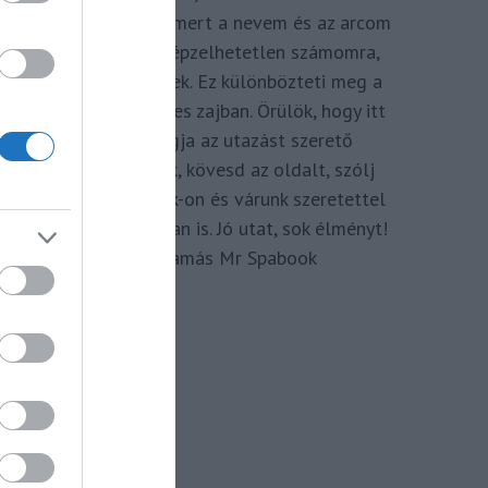
megkomponálva, mert a nevem és az arcom
adom hozzá. Elképzelhetetlen számomra,
hogy ne így tegyek. Ez különbözteti meg a
Spabook-ot a netes zajban. Örülök, hogy itt
vagy, légy tagja az utazást szerető
Közösségünknek, kövesd az oldalt, szólj
hozzá a Facebook-on és várunk szeretettel
zárt csoportunkban is. Jó utat, sok élményt!
Kassay Tamás Mr Spabook