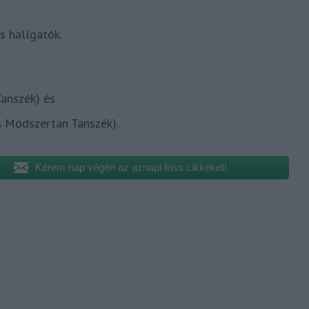
 hallgatók.
Tanszék) és
és Módszertan Tanszék).
Kérem nap végén az aznapi friss cikkeket!