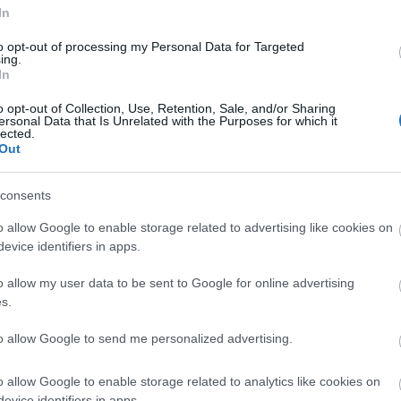
ska.
In
szék vezetője köszöntötte a helyszínen, a versenyt
to opt-out of processing my Personal Data for Targeted
ing.
öke nyitotta meg.
In
eny
o opt-out of Collection, Use, Retention, Sale, and/or Sharing
ersonal Data that Is Unrelated with the Purposes for which it
lected.
ől álló, négytagú zsűri értékelte. A zsűri taghai idén:
Out
rvinus Budapest),
consents
roup),
o allow Google to enable storage related to advertising like cookies on
evice identifiers in apps.
ő), és
o allow my user data to be sent to Google for online advertising
professzor (Educons University).
s.
to allow Google to send me personalized advertising.
o allow Google to enable storage related to analytics like cookies on
evice identifiers in apps.