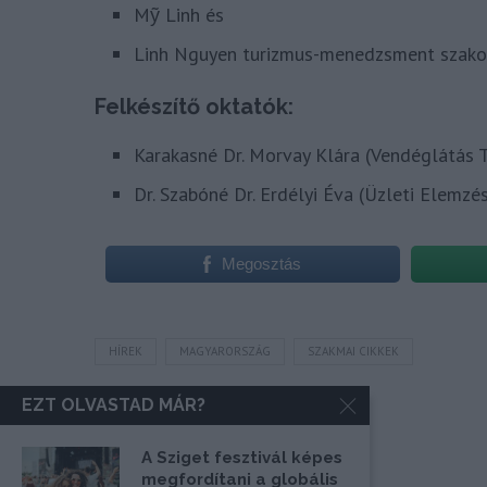
Mỹ Linh és
Linh Nguyen turizmus-menedzsment szakos
Felkészítő oktatók:
Karakasné Dr. Morvay Klára (Vendéglátás 
Dr. Szabóné Dr. Erdélyi Éva (Üzleti Elemz
Megosztás
HÍREK
MAGYARORSZÁG
SZAKMAI CIKKEK
EZT OLVASTAD MÁR?
A Sziget fesztivál képes
megfordítani a globális