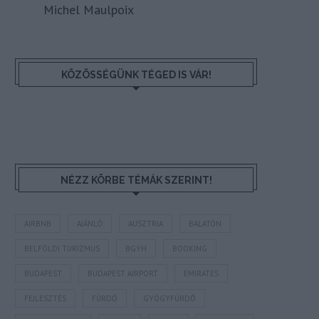
Michel Maulpoix
KÖZÖSSÉGÜNK TÉGED IS VÁR!
NÉZZ KÖRBE TÉMÁK SZERINT!
AIRBNB
AJÁNLÓ
AUSZTRIA
BALATON
BELFÖLDI TURIZMUS
BGYH
BOOKING
BUDAPEST
BUDAPEST AIRPORT
EMIRATES
FEJLESZTÉS
FÜRDŐ
GYÓGYFÜRDŐ