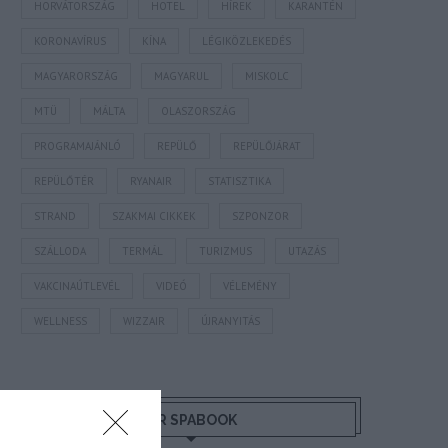
HORVÁTORSZÁG
HOTEL
HÍREK
KARANTÉN
KORONAVÍRUS
KÍNA
LÉGIKÖZLEKEDÉS
MAGYARORSZÁG
MAGYARUL
MISKOLC
MTÜ
MÁLTA
OLASZORSZÁG
PROGRAMAJÁNLÓ
REPÜLŐ
REPÜLŐJÁRAT
REPÜLŐTÉR
RYANAIR
STATISZTIKA
STRAND
SZAKMAI CIKKEK
SZPONZOR
SZÁLLODA
TERMÁL
TURIZMUS
UTAZÁS
VAKCINAÚTLEVÉL
VIDEÓ
VÉLEMÉNY
WELLNESS
WIZZAIR
ÚJRANYITÁS
MR SPABOOK