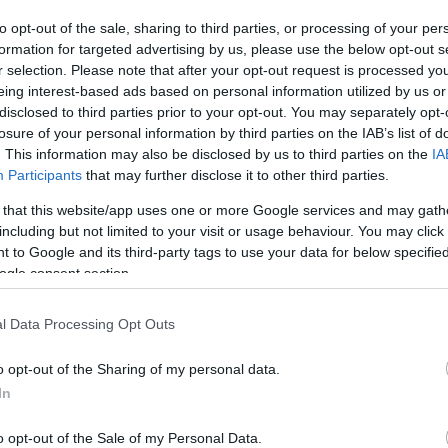
to opt-out of the sale, sharing to third parties, or processing of your per
ndelkező nemzetközi tanácsadó vállalat, az STR
formation for targeted advertising by us, please use the below opt-out s
zereplőkkel és a képzőhelyekkel. Az egyetemistáknak
r selection. Please note that after your opt-out request is processed y
eing interest-based ads based on personal information utilized by us or
tekint vissza. Ezeken a megmérettetéseken az
disclosed to third parties prior to your opt-out. You may separately opt-
losure of your personal information by third parties on the IAB’s list of
. This information may also be disclosed by us to third parties on the
IA
rt, végül az idei STR Közép-Kelet-Európa versenyt
Participants
that may further disclose it to other third parties.
 Fondation pour la Formation Hôtelière által
 that this website/app uses one or more Google services and may gath
 jogot nyert a világversenyen való részvételre. A
including but not limited to your visit or usage behaviour. You may click 
 Corvinus Egyetemről
, a harmadik helyezett a
 to Google and its third-party tags to use your data for below specifi
ogle consent section.
yedik helyezett pedig a
Singidunum University
l Data Processing Opt Outs
gül 7 csapat mérte össze tudását. A versenyen idén
o opt-out of the Sharing of my personal data.
nnek megfelelően találkozott egymással a University of
In
s VIKO, a Budapesti Corvinus Egyetem és a BGE KVIK
ague University of Economics and Business, a
o opt-out of the Sale of my Personal Data.