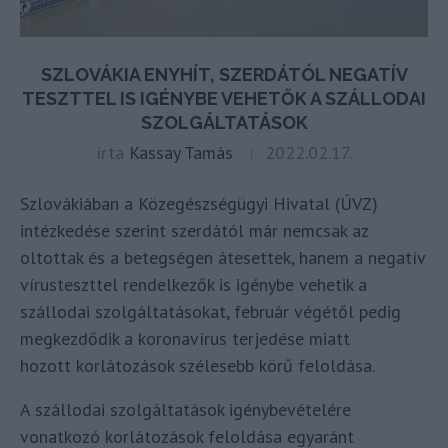
SZLOVÁKIA ENYHÍT, SZERDÁTÓL NEGATÍV
TESZTTEL IS IGÉNYBE VEHETŐK A SZÁLLODAI
SZOLGÁLTATÁSOK
írta
Kassay Tamás
2022.02.17.
Szlovákiában a Közegészségügyi Hivatal (ÚVZ)
intézkedése szerint szerdától már nemcsak az
oltottak és a betegségen átesettek, hanem a negatív
vírusteszttel rendelkezők is igénybe vehetik a
szállodai szolgáltatásokat, február végétől pedig
megkezdődik a koronavírus terjedése miatt
hozott korlátozások szélesebb körű feloldása.
A szállodai szolgáltatások igénybevételére
vonatkozó korlátozások feloldása egyaránt