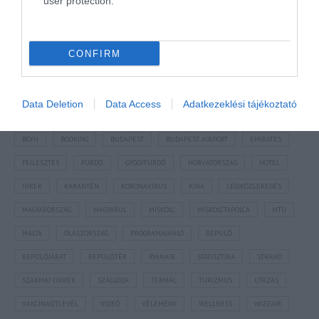
user protection.
CONFIRM
NÉZZ KÖRBE TÉMÁK SZERINT!
Data Deletion
Data Access
Adatkezeklési tájékoztató
AIRBNB
AJÁNLÓ
AUSZTRIA
BALATON
BELFÖLDI TURIZMUS
BGYH
BOOKING
BUDAPEST
BUDAPEST AIRPORT
EMIRATES
FEJLESZTÉS
FÜRDŐ
GYÓGYFÜRDŐ
HORVÁTORSZÁG
HOTEL
HÍREK
KARANTÉN
KORONAVÍRUS
KÍNA
LÉGIKÖZLEKEDÉS
MAGYARORSZÁG
MAGYARUL
MISKOLC
MISKOLCTAPOLCA
MTÜ
MÁLTA
OLASZORSZÁG
PROGRAMAJÁNLÓ
REPÜLŐ
REPÜLŐJÁRAT
REPÜLŐTÉR
RYANAIR
STATISZTIKA
STRAND
SZAKMAI CIKKEK
SZÁLLODA
TERMÁL
TURIZMUS
UTAZÁS
VAKCINAÚTLEVÉL
VIDEÓ
VÉLEMÉNY
WELLNESS
WIZZAIR