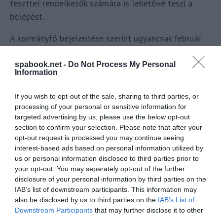
teszttel rendelkezők számára is lehetővé teszi a
belépést.
A kormányfő bejelentése szerint ugyancsak február
végétől éjfélig meghosszabbítják a
vendéglátóhelyek lehetséges nyitvatartási idejét, és
spabook.net -
Do Not Process My Personal
Information
megemelik az alacsony és a közepes veszélyességi
kategóriába sorolt rendezvényeken történő
If you wish to opt-out of the sale, sharing to third parties, or
részvételi létszám felső határát.
processing of your personal or sensitive information for
targeted advertising by us, please use the below opt-out
A korlátozások feloldásának második szakasza
section to confirm your selection. Please note that after your
opt-out request is processed you may continue seeing
március 28-tól lép érvénybe. Ebben a szakaszban
interest-based ads based on personal information utilized by
megszűnnek a rendezvények résztvevői létszámára,
us or personal information disclosed to third parties prior to
illetve a nyitvatartásra vonatkozó korlátozások, és
your opt-out. You may separately opt-out of the further
módosulnak a maszk viselésére vonatkozó előírások
disclosure of your personal information by third parties on the
IAB’s list of downstream participants. This information may
is. Ez utóbbi részleteiről egyelőre nem adtak
also be disclosed by us to third parties on the
IAB’s List of
tájékoztatást.
Downstream Participants
that may further disclose it to other
third parties.