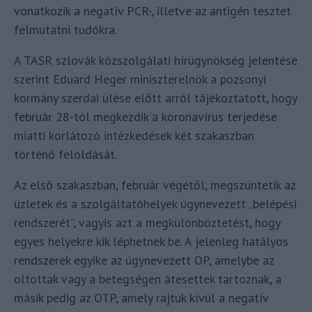
vonatkozik a negatív PCR-, illetve az antigén tesztet
felmutatni tudókra.
A TASR szlovák közszolgálati hírügynökség jelentése
szerint Eduard Heger miniszterelnök a pozsonyi
kormány szerdai ülése előtt arról tájékoztatott, hogy
február 28-tól megkezdik a koronavírus terjedése
miatti korlátozó intézkedések két szakaszban
történő feloldását.
Az első szakaszban, február végétől, megszüntetik az
üzletek és a szolgáltatóhelyek úgynevezett „belépési
rendszerét”, vagyis azt a megkülönböztetést, hogy
egyes helyekre kik léphetnek be. A jelenleg hatályos
rendszerek egyike az úgynevezett OP, amelybe az
oltottak vagy a betegségen átesettek tartoznak, a
másik pedig az OTP, amely rajtuk kívül a negatív