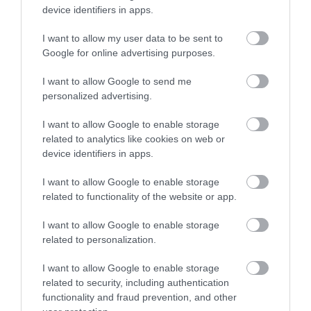
device identifiers in apps.
I want to allow my user data to be sent to
HÍREK
KORONAVÍRUS
SZLOVÁKIA
Google for online advertising purposes.
I want to allow Google to send me
personalized advertising.
I want to allow Google to enable storage
related to analytics like cookies on web or
device identifiers in apps.
HETI BÖLCSESSÉG
I want to allow Google to enable storage
"Az ember, aki a tengert nézi, szerelemtől
related to functionality of the website or app.
sújtott gyerek." Jean-Michel Maulpoix
I want to allow Google to enable storage
related to personalization.
I want to allow Google to enable storage
KÖZÖSSÉGÜNK TÉGED IS VÁR!
related to security, including authentication
functionality and fraud prevention, and other