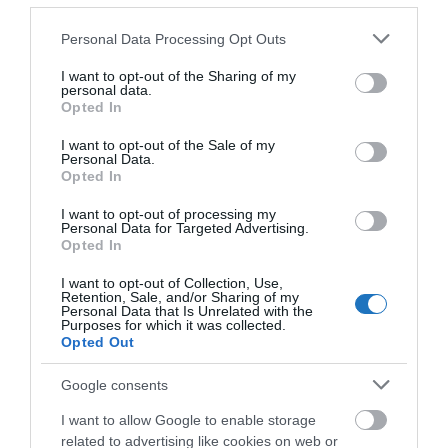
Ha nem szeretnél lemaradni a turizmus világának
Please note that this website/app uses one or more Google
precíz híreiről, akkor Neked szól az
Utazás hírek
Personal Data Processing Opt Outs
services and may gather and store information including but
csoport.
not limited to your visit or usage behaviour. You may click to
I want to opt-out of the Sharing of my
personal data.
Ha útleírások, szállás vélemények is érdekelnek,
grant or deny consent to Google and its third-party tags to
Opted In
use your data for below specified purposes in below Google
akkor vár a
Wellness, Utazás, Élmények
csoport, sőt,
consent section.
I want to opt-out of the Sale of my
Hírlevelünkre
is feliratkozhatsz.
Personal Data.
Opted In
Ha nem szeretnél lemaradni a turizmus világának
I want to opt-out of processing my
precíz híreiről, akkor Neked szól az
Utazás hírek
Personal Data for Targeted Advertising.
csoport.
Opted In
Ha útleírások, szállás vélemények is érdekelnek,
I want to opt-out of Collection, Use,
Retention, Sale, and/or Sharing of my
akkor vár a
Wellness, Utazás, Élmények
csoport, sőt,
Personal Data that Is Unrelated with the
Hírlevelünkre
is feliratkozhatsz.
Purposes for which it was collected.
Opted Out
Google consents
Megosztás
I want to allow Google to enable storage
Kérem nap végén az aznapi friss cikkeket!
related to advertising like cookies on web or