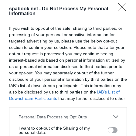
turistákra.
Abban az esetben is, érvényes ez, ha az
spabook.net -
Do Not Process My Personal
utas rendelkezik 72 óránál nem régebbi, EU-
Information
tagállamban kiállított negatív RT-PCR teszttel vagy
If you wish to opt-out of the sale, sharing to third parties, or
oltási igazolással, illetve oltási vagy védettségi
processing of your personal or sensitive information for
igazolvánnyal. A tesztkötelezettség a kötelező
targeted advertising by us, please use the below opt-out
karantén 8. napján lép fel.
section to confirm your selection. Please note that after your
opt-out request is processed you may continue seeing
Kivételek természetesen akadnak, például az ingázók,
interest-based ads based on personal information utilized by
us or personal information disclosed to third parties prior to
vagy a szomszédos államokban tanulmányaikat
your opt-out. You may separately opt-out of the further
folytató személyek esetében a határon történő
disclosure of your personal information by third parties on the
ingázáshoz szükséges
7 napnál nem régebbi negatív
IAB’s list of downstream participants. This information may
also be disclosed by us to third parties on the
IAB’s List of
antigén vagy RT-PCR teszt
bemutatása. Tesztelés
Downstream Participants
that may further disclose it to other
alól is van kivétel (pl.: árufuvarozók + tranzitálók +
third parties.
Szlovákia területén diplomáciai kiváltságokat és
Please note that this website/app uses one or more Google
mentességeket élvező személyek).
Personal Data Processing Opt Outs
services and may gather and store information including but
not limited to your visit or usage behaviour. You may click to
I want to opt-out of the Sharing of my
A karantén a beutazást követően a
personal data.
grant or deny consent to Google and its third-party tags to