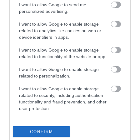
karanténkötelezettség alól, ill. a Magyarországon
I want to allow Google to send me
personalized advertising.
kiállított
oltási
, vagy
védettségi igazolványt
a
szlovák hatóságok jelenleg
nem fogadják el
mint
I want to allow Google to enable storage
olyan igazolást, amely mentesít az előírt
related to analytics like cookies on web or
device identifiers in apps.
kötelezettségek betartása alól.
I want to allow Google to enable storage
related to functionality of the website or app.
Megosztás
I want to allow Google to enable storage
Kérem nap végén az aznapi friss cikkeket!
related to personalization.
I want to allow Google to enable storage
related to security, including authentication
HÍREK
SZLOVÁKIA
ÚJRANYITÁS
functionality and fraud prevention, and other
user protection.
CONFIRM