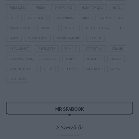
FEJLESZTÉS
FÜRDŐ
GYÓGYFÜRDŐ
HORVÁTORSZÁG
HOTEL
HÍREK
KARANTÉN
KORONAVÍRUS
KÍNA
LÉGIKÖZLEKEDÉS
MAGYARORSZÁG
MAGYARUL
MISKOLC
MISKOLCTAPOLCA
MTÜ
MÁLTA
OLASZORSZÁG
PROGRAMAJÁNLÓ
REPÜLŐ
REPÜLŐJÁRAT
REPÜLŐTÉR
RYANAIR
STATISZTIKA
STRAND
SZAKMAI CIKKEK
SZÁLLODA
TERMÁL
TURIZMUS
UTAZÁS
VAKCINAÚTLEVÉL
VIDEÓ
VÉLEMÉNY
WELLNESS
WIZZAIR
ÚJRANYITÁS
MR SPABOOK
A Szerzőről