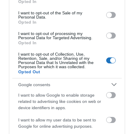
Opted In
karanténkötelezett személlyel egy háztartásban élő
use your data for below specified purposes in below Google
személyekre is vonatkozik.
consent section.
I want to opt-out of the Sale of my
Personal Data.
Opted In
Szlovákiában regisztrációs
kötelezettséget tart fenn
I want to opt-out of processing my
Personal Data for Targeted Advertising.
Opted In
Minden belépő személynek regisztrálnia kell magát
legkésőbb a határon a kormányzati
oldalon
(angol
I want to opt-out of Collection, Use,
Retention, Sale, and/or Sharing of my
verzió van, a magyar nyelvű változat nem
Personal Data that Is Unrelated with the
Purposes for which it was collected.
használható). A légiúton érkező személyeknek egy
Opted Out
további elektronikus formanyomtatványt is ki kell
tölteniük, amely elérhető
itt
. A nyomtatvány egy
Google consents
esetleges fertőzés esetén az utasok felkutatásának
I want to allow Google to enable storage
elősegítését szolgálja.
related to advertising like cookies on web or
device identifiers in apps.
Szlovákiában nincsen oltási kötelezettség,
tehát
I want to allow my user data to be sent to
a
beoltottság nem mentesít
a Szlovákiába történő
Google for online advertising purposes.
belépést követő regisztrációs és 14 napos