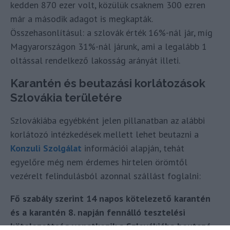
kedden 870 ezer volt, közülük csaknem 300 ezren
már a második adagot is megkapták.
Összehasonlításul: a szlovák érték 16%-nál jár, míg
Magyarországon 31%-nál járunk, ami a legalább 1
oltással rendelkező lakosság arányát illeti.
Karantén és beutazási korlátozások
Szlovákia területére
Szlovákiába egyébként jelen pillanatban az alábbi
korlátozó intézkedések mellett lehet beutazni a
Konzuli Szolgálat
információi alapján, tehát
egyelőre még nem érdemes hirtelen örömtől
vezérelt felindulásból azonnal szállást foglalni:
Fő szabály szerint 14 napos kötelezető karantén
és a karantén 8. napján fennálló tesztelési
kötelezettség vonatkozik a Szlovákiába beutazó