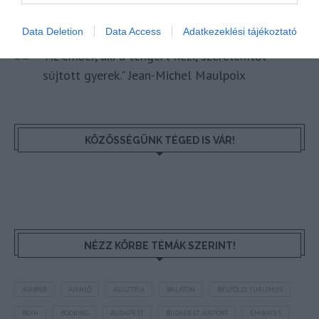
HETI BÖLCSESSÉG
Data Deletion
Data Access
Adatkezeklési tájékoztató
"Az ember, aki a tengert nézi, szerelemtől
sújtott gyerek." Jean-Michel Maulpoix
KÖZÖSSÉGÜNK TÉGED IS VÁR!
NÉZZ KÖRBE TÉMÁK SZERINT!
AIRBNB
AJÁNLÓ
AUSZTRIA
BALATON
BELFÖLDI TURIZMUS
BGYH
BOOKING
BUDAPEST
BUDAPEST AIRPORT
EMIRATES