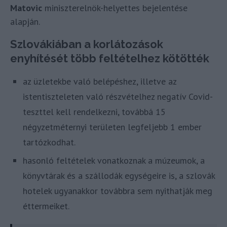
Matovic
miniszterelnök-helyettes bejelentése
alapján.
Szlovákiában a korlátozások
enyhítését több feltételhez kötötték
az üzletekbe való belépéshez, illetve az
istentiszteleten való részvételhez negatív Covid-
teszttel kell rendelkezni, továbbá 15
négyzetméternyi területen legfeljebb 1 ember
tartózkodhat.
hasonló feltételek vonatkoznak a múzeumok, a
könyvtárak és a szállodák egységeire is, a szlovák
hotelek ugyanakkor továbbra sem nyithatják meg
éttermeiket.