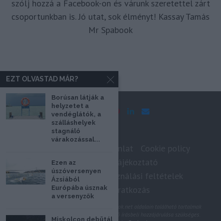
szólj hozzá a Facebook-on és várunk szeretettel zárt
csoportunkban is. Jó utat, sok élményt! Kassay Tamás
Mr Spabook
EZT OLVASTAD MÁR?
Borúsan látják a
helyzetet a
vendéglátók, a
szálláshelyek
stagnáló
várakozással...
Impresszum
Médiaajánlat
Cookie policy
Adatkezelési tájékoztató
Ezen az
úszóversenyen
Szerzői jogok, felhasználási feltételek
Ázsiából
Európába úsznak
Hírlevél feliratkozás
a versenyzők
@2020 - Minden jog fenntartva. A Spabook.net oldalain található tartalmak
felhasználásához, újraközléséhez a szerző írásbeli hozzájárulása szükséges.
Miskolcon debütál