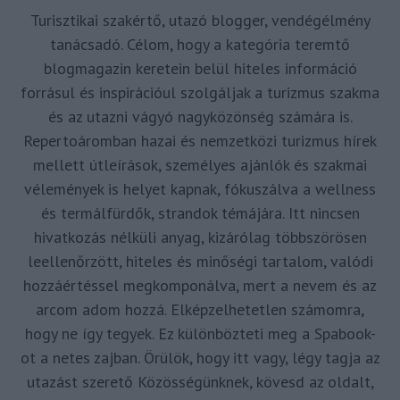
Turisztikai szakértő, utazó blogger, vendégélmény
tanácsadó. Célom, hogy a kategória teremtő
blogmagazin keretein belül hiteles információ
forrásul és inspirációul szolgáljak a turizmus szakma
és az utazni vágyó nagyközönség számára is.
Repertoáromban hazai és nemzetközi turizmus hírek
mellett útleírások, személyes ajánlók és szakmai
vélemények is helyet kapnak, fókuszálva a wellness
és termálfürdők, strandok témájára. Itt nincsen
hivatkozás nélküli anyag, kizárólag többszörösen
leellenőrzött, hiteles és minőségi tartalom, valódi
hozzáértéssel megkomponálva, mert a nevem és az
arcom adom hozzá. Elképzelhetetlen számomra,
hogy ne így tegyek. Ez különbözteti meg a Spabook-
ot a netes zajban. Örülök, hogy itt vagy, légy tagja az
utazást szerető Közösségünknek, kövesd az oldalt,