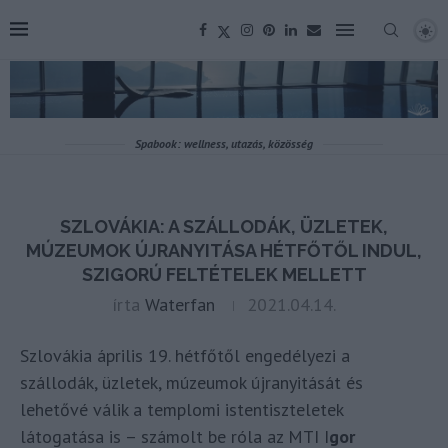
Spabook: wellness, utazás, közösség
SZLOVÁKIA: A SZÁLLODÁK, ÜZLETEK,
MÚZEUMOK ÚJRANYITÁSA HÉTFŐTŐL INDUL,
SZIGORÚ FELTÉTELEK MELLETT
írta
Waterfan
2021.04.14.
Szlovákia április 19. hétfőtől engedélyezi a
szállodák, üzletek, múzeumok újranyitását és
lehetővé válik a templomi istentiszteletek
látogatása is – számolt be róla az MTI I
gor