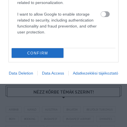
related to personalization.
I want to allow Google to enable storage
"Az ember, aki a tengert nézi, szerelemtől
related to security, including authentication
sújtott gyerek." Jean-Michel Maulpoix
functionality and fraud prevention, and other
user protection.
KÖZÖSSÉGÜNK TÉGED IS VÁR!
CONFIRM
Data Deletion
Data Access
Adatkezeklési tájékoztató
NÉZZ KÖRBE TÉMÁK SZERINT!
AIRBNB
AJÁNLÓ
AUSZTRIA
BALATON
BELFÖLDI TURIZMUS
BGYH
BOOKING
BUDAPEST
BUDAPEST AIRPORT
EMIRATES