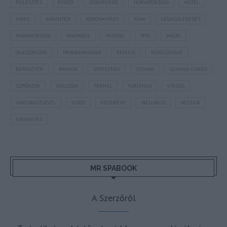
FEJLESZTÉS
FÜRDŐ
GYÓGYFÜRDŐ
HORVÁTORSZÁG
HOTEL
HÍREK
KARANTÉN
KORONAVÍRUS
KÍNA
LÉGIKÖZLEKEDÉS
MAGYARORSZÁG
MAGYARUL
MISKOLC
MTÜ
MÁLTA
OLASZORSZÁG
PROGRAMAJÁNLÓ
REPÜLŐ
REPÜLŐJÁRAT
REPÜLŐTÉR
RYANAIR
STATISZTIKA
STRAND
SZAKMAI CIKKEK
SZPONZOR
SZÁLLODA
TERMÁL
TURIZMUS
UTAZÁS
VAKCINAÚTLEVÉL
VIDEÓ
VÉLEMÉNY
WELLNESS
WIZZAIR
ÚJRANYITÁS
MR SPABOOK
A Szerzőről