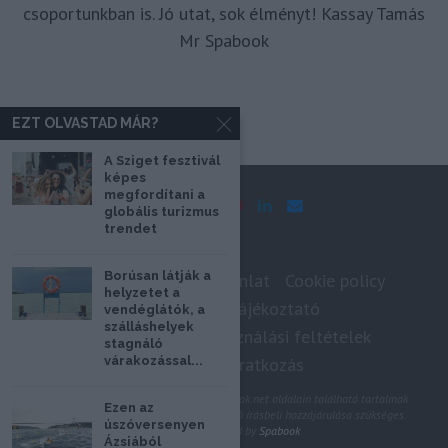
csoportunkban is. Jó utat, sok élményt! Kassay Tamás
Mr Spabook
EZT OLVASTAD MÁR?
A Sziget fesztivál
képes
megfordítani a
globális turizmus
trendet
Borúsan látják a
Impresszum
Médiaajánlat
Cookie policy
helyzetet a
Adatkezelési tájékoztató
vendéglátók, a
szálláshelyek
Szerzői jogok, felhasználási feltételek
stagnáló
várakozással...
Hírlevél feliratkozás
@2020 - Minden jog fenntartva. A Spabook.net oldalain található tartalmak
Ezen az
felhasználásához, újraközléséhez a szerző írásbeli hozzájárulása szükséges.
úszóversenyen
All Rights Reserved by
Spabook
Ázsiából