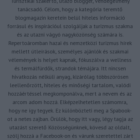
Turisztikai szakértő, utazó blogger, vendégélmény
tanácsadó. Célom, hogy a kategória teremtő
blogmagazin keretein belül hiteles információ
forrásul és inspirációul szolgáljak a turizmus szakma
és az utazni vágyó nagyközönség számára is.
Repertoáromban hazai és nemzetközi turizmus hírek
mellett útleírások, személyes ajánlók és szakmai
vélemények is helyet kapnak, fókuszálva a wellness
és termálfürdők, strandok témájára. Itt nincsen
hivatkozás nélküli anyag, kizárólag többszörösen
leellenőrzött, hiteles és minőségi tartalom, valódi
hozzáértéssel megkomponálva, mert a nevem és az
arcom adom hozzá. Elképzelhetetlen számomra,
hogy ne így tegyek. Ez különbözteti meg a Spabook-
ot a netes zajban. Örülök, hogy itt vagy, légy tagja az
utazást szerető Közösségünknek, kövesd az oldalt,
szólj hozzá a Facebook-on és várunk szeretettel zárt