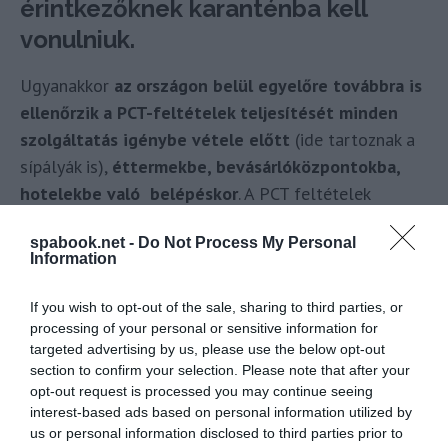
érintkezőknek karanténba kell
vonulniuk.
Ugyanakkor
az országon belül egyelőre továbbra is
ellenőrzik a PCT-feltételek teljesítését minden
szolgáltatás igénybe vétele előtt
(ide tartoznak a
sípályák is),
éttermekbe, bevásárlóközpontokba,
hotelekbe való belépéskor
. A PCT feltételek
teljesítése 12 éves kortól kötelező, és azok csak
spabook.net -
Do Not Process My Personal
személyazonosításra alkalmas dokumentum
Information
bemutatása esetén érvényesek. Ez tehát még azt
jelenti, hogy ezeken a helyeken a korábbi előírások
If you wish to opt-out of the sale, sharing to third parties, or
vannak érvényben, de nagyon nagy valószínűséggel
processing of your personal or sensitive information for
targeted advertising by us, please use the below opt-out
ezekben is hamarosan enyhítés várható.
section to confirm your selection. Please note that after your
opt-out request is processed you may continue seeing
A szlovén hatóságok a kétoldalú megállapodás
interest-based ads based on personal information utilized by
értelmében elfogadják a magyar hatóság által
us or personal information disclosed to third parties prior to