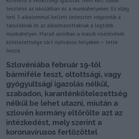
kötelező a védettségi igazolás. Nem kell többé
tesztelni az iskolákban és a munkahelyeken. Ez idáig
heti 3 alkalommal kellett öntesztet végezniük a
tanulóknak és az alkalmazottaknak a legtöbb
munkahelyen. Marad azonban a maszk viselésének
kötelezettsége zárt nyilvános helyeken – tette
hozzá.
Szlovéniába február 19-től
bármiféle teszt, oltottsági, vagy
gyógyultsági igazolás nélkül,
szabadon, karanténkötelezettség
nélkül be lehet utazni, miután a
szlovén kormány eltörölte azt az
intézkedést, mely szerint a
koronavírusos fertőzöttel