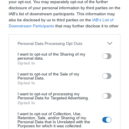
kiállított, az oltottságot vagy védettséget igazoló
your opt-out. You may separately opt-out of the further
disclosure of your personal information by third parties on the
magyar védettségi kártyát a szolgáltatások
IAB’s list of downstream participants. This information may
igénybe vételekor.
Amennyiben valaki nem
also be disclosed by us to third parties on the
IAB’s List of
rendelkezik a magyar hatóság által kiállított
Downstream Participants
that may further disclose it to other
védettségi kártyával, úgy egy 72 óránál nem régebbi
third parties.
negatív PCR-teszt vagy egy 48 óránál nem régebbi
Please note that this website/app uses one or more Google
Personal Data Processing Opt Outs
negatív antigén gyorsteszt bemutatása szükséges a
services and may gather and store information including but
not limited to your visit or usage behaviour. You may click to
I want to opt-out of the Sharing of my
boltokba/étterembe/hotelbe való belépéshez.
personal data.
grant or deny consent to Google and its third-party tags to
Határátlépéssel kapcsolatos további információkat
Opted In
use your data for below specified purposes in below Google
ide kattintva
olvashatók
.
consent section.
I want to opt-out of the Sale of my
Personal Data.
Opted In
Megjegyzés: A szlovén hatóságok az uniós Covid-
igazolvány használatát preferálják. A
Konzuli Szolgálat
I want to opt-out of processing my
Personal Data for Targeted Advertising.
javasolja, hogy a háziorvos által kiállított magyar-
Opted In
angol kétnyelvű oltási igazolást is tartsuk magunknál.
I want to opt-out of Collection, Use,
Retention, Sale, and/or Sharing of my
Ha nem szeretnél lemaradni a turizmus világának
Personal Data that Is Unrelated with the
Purposes for which it was collected.
precíz híreiről, akkor Neked szól az
Utazás hírek