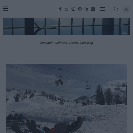
Spabook: wellness, utazás, közösség