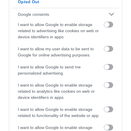
Opted Out
csoport.
Ha útleírások, szállás vélemények is érdekelnek,
Google consents
akkor vár a
Wellness, Utazás, Élmények
csoport, sőt,
I want to allow Google to enable storage
Hírlevelünkre
is feliratkozhatsz.
related to advertising like cookies on web or
device identifiers in apps.
Megosztás
I want to allow my user data to be sent to
Google for online advertising purposes.
Kérem nap végén az aznapi friss cikkeket!
I want to allow Google to send me
personalized advertising.
HÍREK
KORONAVÍRUS
SZLOVÉNIA
I want to allow Google to enable storage
related to analytics like cookies on web or
device identifiers in apps.
I want to allow Google to enable storage
related to functionality of the website or app.
I want to allow Google to enable storage
HETI BÖLCSESSÉG