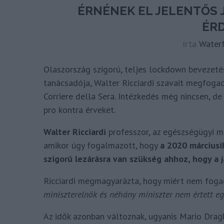
ÉRNÉNEK EL JELENTŐS 
ÉR
írta
Water
Olaszország szigorú, teljes lockdown bevezeté
tanácsadója, Walter Ricciardi szavait megfoga
Corriere della Sera. Intézkedés még nincsen, de
pro kontra érveket.
Walter Ricciardi
professzor, az egészségügyi m
amikor úgy fogalmazott, hogy
a 2020 márciusi
szigorú lezárásra van szükség ahhoz, hogy a 
Ricciardi megmagyarázta, hogy miért nem fogadtá
miniszterelnök és néhány miniszter nem értett eg
Az idők azonban változnak, ugyanis Mario Dragh