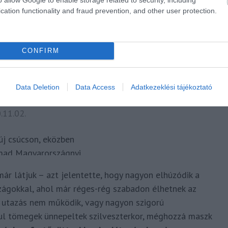
cation functionality and fraud prevention, and other user protection.
CONFIRM
Data Deletion
Data Access
Adatkezeklési tájékoztató
már látjuk – azt jelentette, hogy nagyon elhúzódik a
zágokkal, ahol már réges-rég szabadon élhetnek az
i utazás nem működik, vagy nagyon szigorú
ul tömegek ünnepeltek szilveszterkor, méghozzá maszk