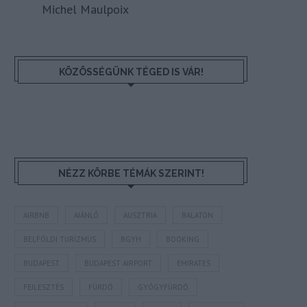
Michel Maulpoix
KÖZÖSSÉGÜNK TÉGED IS VÁR!
NÉZZ KÖRBE TÉMÁK SZERINT!
AIRBNB
AJÁNLÓ
AUSZTRIA
BALATON
BELFÖLDI TURIZMUS
BGYH
BOOKING
BUDAPEST
BUDAPEST AIRPORT
EMIRATES
FEJLESZTÉS
FÜRDŐ
GYÓGYFÜRDŐ