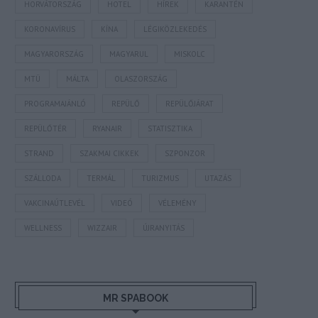
HORVÁTORSZÁG
HOTEL
HÍREK
KARANTÉN
KORONAVÍRUS
KÍNA
LÉGIKÖZLEKEDÉS
MAGYARORSZÁG
MAGYARUL
MISKOLC
MTÜ
MÁLTA
OLASZORSZÁG
PROGRAMAJÁNLÓ
REPÜLŐ
REPÜLŐJÁRAT
REPÜLŐTÉR
RYANAIR
STATISZTIKA
STRAND
SZAKMAI CIKKEK
SZPONZOR
SZÁLLODA
TERMÁL
TURIZMUS
UTAZÁS
VAKCINAÚTLEVÉL
VIDEÓ
VÉLEMÉNY
WELLNESS
WIZZAIR
ÚJRANYITÁS
MR SPABOOK