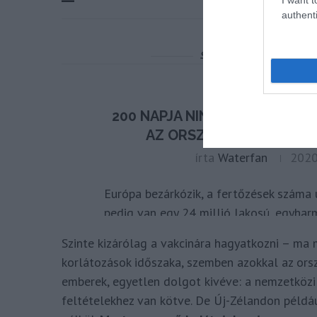
authenti
Szinte kizárólag a vakcinára hagyatkozni – ma 
korlátozások időszaka, szemben azokkal az ors
emberek, egyetlen dolgot kivéve: a nemzetköz
feltételekhez van kötve. De Új-Zélandon példá