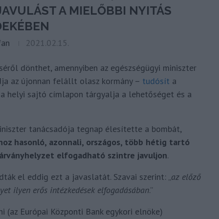
JAVULÁST A MIELŐBBI NYITÁS
DEKÉBEN
fan
2021.02.15.
séről dönthet, amennyiben az egészségügyi miniszter
dja az újonnan felállt olasz kormány –
tudósít
a
 a helyi sajtó címlapon tárgyalja a lehetőséget és a
iniszter tanácsadója tegnap élesítette a bombát,
hoz hasonló, azonnali, országos, több hétig tartó
járványhelyzet elfogadható szintre javuljon
.
k el eddig ezt a javaslatát. Szavai szerint: „
az előző
yet ilyen erős intézkedések elfogadásában
.”
i (az Európai Központi Bank egykori elnöke)