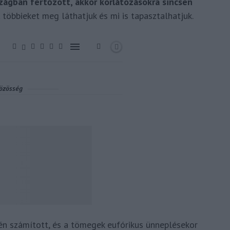
szágban fertőzött, akkor korlátozásokra sincsen
A többieket meg láthatjuk és mi is tapasztalhatjuk.
én számított, és a tömegek eufórikus ünneplésekor