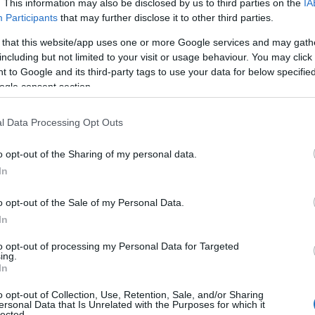
. This information may also be disclosed by us to third parties on the
IA
Participants
that may further disclose it to other third parties.
 that this website/app uses one or more Google services and may gath
including but not limited to your visit or usage behaviour. You may click 
 to Google and its third-party tags to use your data for below specifi
ogle consent section.
l Data Processing Opt Outs
o opt-out of the Sharing of my personal data.
In
g?
o opt-out of the Sale of my Personal Data.
In
ogy mikor érjük el a célt
”- magyarázta Ricciardi. A
to opt-out of processing my Personal Data for Targeted
ebb, szigorúbb lezárással párhuzamosan szeretné
ing.
ltási program megerősítését. Az egészségügyi miniszter
In
a céllal, hogy
a vírus terjedését 100 ezer lakosra
o opt-out of Collection, Use, Retention, Sale, and/or Sharing
szországban a fehér besorolás, amely lényegében már a
ersonal Data that Is Unrelated with the Purposes for which it
lected.