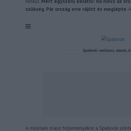
nélkül.
Mert egyszerű belátni: ha nincs az or
szükség
.
Pár ország erre rájött és meglépte
. 
A mostani olasz fejleményekre a Spabook szint