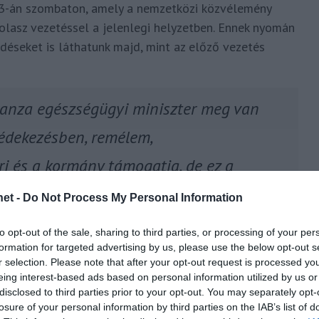
3-án szombaton, amely a nemzetközi közvélemény
 olasz vezetéssel a jelenlegi helyzetben. Ennek nyomán
déseket is láthatunk majd, mint az előző vezetés
anza egészségügyi miniszter meg van
védekezésben, remélem,
ri és a kormány támogatja, de ez a
et -
Do Not Process My Personal Information
to opt-out of the sale, sharing to third parties, or processing of your per
formation for targeted advertising by us, please use the below opt-out s
r selection. Please note that after your opt-out request is processed y
eing interest-based ads based on personal information utilized by us or
disclosed to third parties prior to your opt-out. You may separately opt-
losure of your personal information by third parties on the IAB’s list of