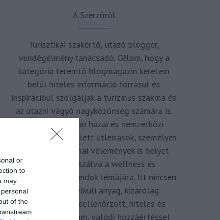
A Szerzőről
Turisztikai szakértő, utazó blogger,
vendégélmény tanácsadó. Célom, hogy a
kategória teremtő blogmagazin keretein
belül hiteles információ forrásul és
inspirációul szolgáljak a turizmus szakma és
az utazni vágyó nagyközönség számára is.
Repertoáromban hazai és nemzetközi
turizmus hírek mellett útleírások, személyes
ajánlók és szakmai vélemények is helyet
sonal or
kapnak, fókuszálva a wellness és
ection to
termálfürdők, strandok témájára. Itt nincsen
ou may
hivatkozás nélküli anyag, kizárólag
 personal
out of the
többszörösen leellenőrzött, hiteles és
 downstream
minőségi tartalom, valódi hozzáértéssel