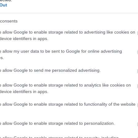
Out
etett fel a szakember? Ricciardi azt reméli hogy az új
consents
 belül visszavezetik az országot a normalitás
o allow Google to enable storage related to advertising like cookies on
ikus, szigorú, de nem túl sokáig tartó lépés után
evice identifiers in apps.
ez való visszatéréshez és a gazdasági
o allow my user data to be sent to Google for online advertising
s.
van, Dél-Korea, Ausztrália, Új-Zéland
to allow Google to send me personalized advertising.
Németország és Dánia is ebben az
o allow Google to enable storage related to analytics like cookies on
evice identifiers in apps.
o allow Google to enable storage related to functionality of the website
hónapja hozom példaként és többször is
o allow Google to enable storage related to personalization.
o allow Google to enable storage related to security, including