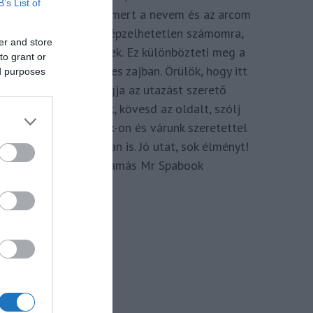
B’s List of
megkomponálva, mert a nevem és az arcom
adom hozzá. Elképzelhetetlen számomra,
er and store
hogy ne így tegyek. Ez különbözteti meg a
to grant or
Spabook-ot a netes zajban. Örülök, hogy itt
ed purposes
vagy, légy tagja az utazást szerető
Közösségünknek, kövesd az oldalt, szólj
hozzá a Facebook-on és várunk szeretettel
zárt csoportunkban is. Jó utat, sok élményt!
Kassay Tamás Mr Spabook