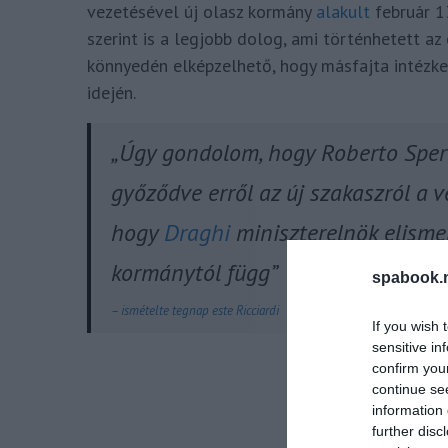
vezetésével új olasz kormány
alakult
február 1
szerint is a legjobb dolog, ami történhetett az
könnyedén elképzelhető, hogy másfajta intézke
idején.
„Úgy gondolom, hogy Roberto Sper
győződve erről az új szakaszról a 
hogy
Draghi
miniszterelnök elisme
kormánytól függ”
spabook.n
– ismételte tegnap este Ricciardi
If you wish 
sensitive in
confirm you
continue se
information 
further disc