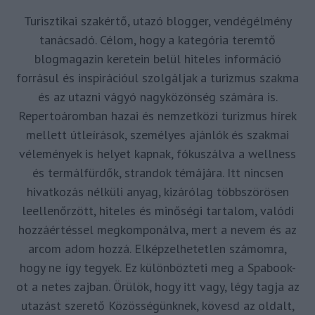
Turisztikai szakértő, utazó blogger, vendégélmény
tanácsadó. Célom, hogy a kategória teremtő
blogmagazin keretein belül hiteles információ
forrásul és inspirációul szolgáljak a turizmus szakma
és az utazni vágyó nagyközönség számára is.
Repertoáromban hazai és nemzetközi turizmus hírek
mellett útleírások, személyes ajánlók és szakmai
vélemények is helyet kapnak, fókuszálva a wellness
és termálfürdők, strandok témájára. Itt nincsen
hivatkozás nélküli anyag, kizárólag többszörösen
leellenőrzött, hiteles és minőségi tartalom, valódi
hozzáértéssel megkomponálva, mert a nevem és az
arcom adom hozzá. Elképzelhetetlen számomra,
hogy ne így tegyek. Ez különbözteti meg a Spabook-
ot a netes zajban. Örülök, hogy itt vagy, légy tagja az
utazást szerető Közösségünknek, kövesd az oldalt,