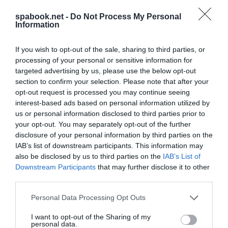
családbarát pihenő- és kiszolgálóhelyiségeket hoztak
spabook.net -
Do Not Process My Personal
Information
létre. A ház külső részén bakancsmosót, vízvételi
lehetőséget, továbbá fedett pihenőhelyet alakított
If you wish to opt-out of the sale, sharing to third parties, or
ki az önkormányzat. A projekt keretében beszerzett
processing of your personal or sensitive information for
eszközpark a kiállítási és rendezvényfunkciókat,
targeted advertising by us, please use the below opt-out
valamint a kiszolgáló helyiségek rendeltetésszerű
section to confirm your selection. Please note that after your
opt-out request is processed you may continue seeing
használatát biztosítja, illetve az interaktív
interest-based ads based on personal information utilized by
ismeretterjesztési igényeket szolgálja ki. A turizmus
us or personal information disclosed to third parties prior to
szezonális ingadozásának csökkentése érdekében a
your opt-out. You may separately opt-out of the further
disclosure of your personal information by third parties on the
Keltike Ház – a hétfőket leszámítva – az év minden
IAB’s list of downstream participants. This information may
napján elérhető a vendégek számára.
also be disclosed by us to third parties on the
IAB’s List of
Downstream Participants
that may further disclose it to other
third parties.
Please note that this website/app uses one or more Google
Personal Data Processing Opt Outs
services and may gather and store information including but
not limited to your visit or usage behaviour. You may click to
I want to opt-out of the Sharing of my
personal data.
grant or deny consent to Google and its third-party tags to