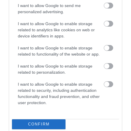
I want to allow Google to send me
HETI BÖLCSESSÉG
personalized advertising.
I want to allow Google to enable storage
"Az ember, aki a tengert nézi, szerelemtől
related to analytics like cookies on web or
sújtott gyerek." Jean-Michel Maulpoix
device identifiers in apps.
I want to allow Google to enable storage
related to functionality of the website or app.
KÖZÖSSÉGÜNK TÉGED IS VÁR!
I want to allow Google to enable storage
related to personalization.
I want to allow Google to enable storage
related to security, including authentication
functionality and fraud prevention, and other
user protection.
NÉZZ KÖRBE TÉMÁK SZERINT!
AIRBNB
AJÁNLÓ
AUSZTRIA
BALATON
BELFÖLDI TURIZMUS
CONFIRM
BGYH
BOOKING
BUDAPEST
BUDAPEST AIRPORT
EMIRATES