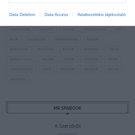
FEJLESZTÉS
FÜRDŐ
GYÓGYFÜRDŐ
HORVÁTORSZÁG
HOTEL
Data Deletion
Data Access
Adatkezeklési tájékoztató
HÍREK
KARANTÉN
KORONAVÍRUS
KÍNA
LÉGIKÖZLEKEDÉS
MAGYARORSZÁG
MAGYARUL
MISKOLC
MISKOLCTAPOLCA
MTÜ
MÁLTA
OLASZORSZÁG
PROGRAMAJÁNLÓ
REPÜLŐ
REPÜLŐJÁRAT
REPÜLŐTÉR
RYANAIR
STATISZTIKA
STRAND
SZAKMAI CIKKEK
SZÁLLODA
TERMÁL
TURIZMUS
UTAZÁS
VAKCINAÚTLEVÉL
VIDEÓ
VÉLEMÉNY
WELLNESS
WIZZAIR
ÚJRANYITÁS
MR SPABOOK
A Szerzőről