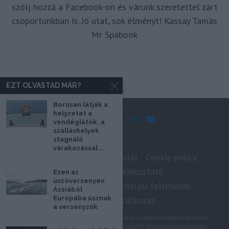
szólj hozzá a Facebook-on és várunk szeretettel zárt
csoportunkban is. Jó utat, sok élményt! Kassay Tamás
Mr Spabook
EZT OLVASTAD MÁR?
Borúsan látják a
helyzetet a
vendéglátók, a
szálláshelyek
stagnáló
várakozással...
Impresszum
Médiaajánlat
Cookie policy
Adatkezelési tájékoztató
Ezen az
úszóversenyen
Szerzői jogok, felhasználási feltételek
Ázsiából
Hírlevél feliratkozás
Európába úsznak
a versenyzők
@2020 - Minden jog fenntartva. A Spabook.net oldalain található tartalmak
felhasználásához, újraközléséhez a szerző írásbeli hozzájárulása szükséges.