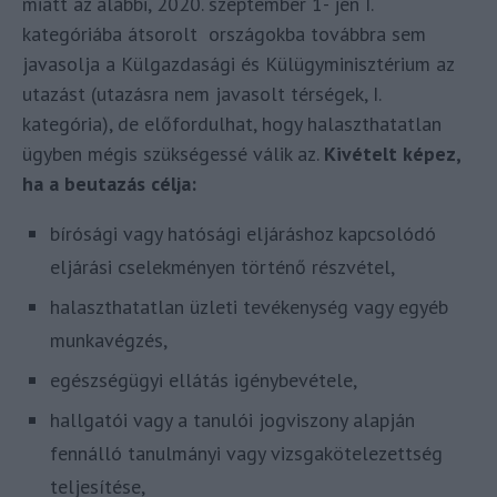
miatt az alábbi, 2020. szeptember 1- jén I.
kategóriába átsorolt országokba továbbra sem
javasolja a Külgazdasági és Külügyminisztérium az
utazást (utazásra nem javasolt térségek, I.
kategória), de előfordulhat, hogy halaszthatatlan
ügyben mégis szükségessé válik az.
Kivételt képez,
ha a beutazás célja:
bírósági vagy hatósági eljáráshoz kapcsolódó
eljárási cselekményen történő részvétel,
halaszthatatlan üzleti tevékenység vagy egyéb
munkavégzés,
egészségügyi ellátás igénybevétele,
hallgatói vagy a tanulói jogviszony alapján
fennálló tanulmányi vagy vizsgakötelezettség
teljesítése,