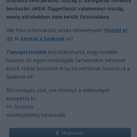
Utazásra nem javasolt ország (I. kategória) továbbá
beutazási céltól függetlenül valamennyi ország,
amely előzőekben nem került felsorolásra.
Van friss információd, netán véleményed?
Mondd el
itt
és
kövesd a Spabook
-ot!
Támogatásoddal
hozzájárulhatsz, hogy további
hasznos és egyre minőségibb tartalmakat tehessek
közzé. Hálás köszönet érte, ha méltónak találod rá a
Spabook-ot!
Biztonságos utat, sok élményt a nehézségek
közepette is!
Mr Spabook
vendégélmény tanácsadó
Megosztás