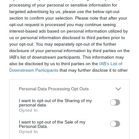
Észtország
processing of your personal or sensitive information for
targeted advertising by us, please use the below opt-out
Finnország
section to confirm your selection. Please note that after your
opt-out request is processed you may continue seeing
Franciaország
interest-based ads based on personal information utilized by
us or personal information disclosed to third parties prior to
Görögország
your opt-out. You may separately opt-out of the further
Hollandia
disclosure of your personal information by third parties on the
IAB’s list of downstream participants. This information may
Horvátország
also be disclosed by us to third parties on the
IAB’s List of
Downstream Participants
that may further disclose it to other
Írország
third parties.
Izland
Please note that this website/app uses one or more Google
Personal Data Processing Opt Outs
services and may gather and store information including but
Japán
not limited to your visit or usage behaviour. You may click to
I want to opt-out of the Sharing of my
personal data.
Kanada
grant or deny consent to Google and its third-party tags to
Opted In
use your data for below specified purposes in below Google
Kínai Népköztársaság
consent section.
I want to opt-out of the Sale of my
Personal Data.
Koreai Köztársaság (Dél-Korea)
Opted In