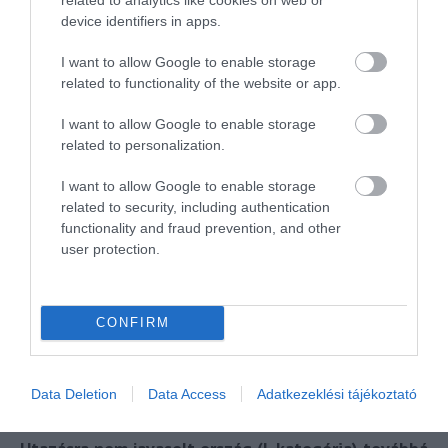
San Marino
device identifiers in apps.
Spanyolország
I want to allow Google to enable storage
related to functionality of the website or app.
Svájc
I want to allow Google to enable storage
Svéd Királyság
related to personalization.
Szerb Köztársaság
I want to allow Google to enable storage
Szlovákia
related to security, including authentication
functionality and fraud prevention, and other
Szlovénia
user protection.
Vatikánváros
Abban az esetben, ha a beutazásod célja NEM a
CONFIRM
fentebb említett célok valamelyike, akkor továbbra
sem javasolja a KKM az utazást, és marad az I.
Data Deletion
Data Access
Adatkezeklési tájékoztató
kategória.