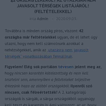
42 ORSZÁG LEKERÜLT AZ UTAZÁSRA NEM
JAVASOLT TÉRSÉGEK LISTÁJÁRÓL!
(FELTÉTELEKKEL)
írta
Admin
2020.09.03.
Továbbra is minden ország piros, viszont
42
országba már feltételekkel
ugyan, de el lehet úgy
utazni, hogy nem kell számolnunk azokkal a
nehézségekkel, amik az
„utazásra nem javasolt
térségek” vonatkozásában fennállnak
.
Figyelem! Elég sok portálon
tévesen
jelent meg az
,
hogy
nincsen karantén kötelezettség és nem kell
tesztelni sem, amennyiben a feltételeket teljesítve
érkezünk haza az alábbi országokból
.
Ilyenről szó
nincsen, csak félreértették!
A 2. kategóriájú
országok is sárgák, a sárga országokból ugyanúgy
kell teszt és karantén is. Ami változott, az az, hogy