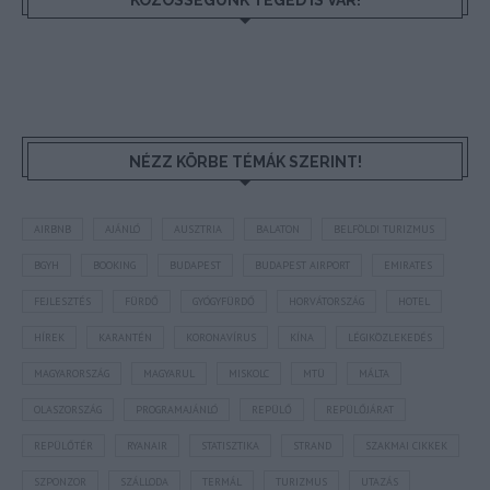
KÖZÖSSÉGÜNK TÉGED IS VÁR!
NÉZZ KÖRBE TÉMÁK SZERINT!
AIRBNB
AJÁNLÓ
AUSZTRIA
BALATON
BELFÖLDI TURIZMUS
BGYH
BOOKING
BUDAPEST
BUDAPEST AIRPORT
EMIRATES
FEJLESZTÉS
FÜRDŐ
GYÓGYFÜRDŐ
HORVÁTORSZÁG
HOTEL
HÍREK
KARANTÉN
KORONAVÍRUS
KÍNA
LÉGIKÖZLEKEDÉS
MAGYARORSZÁG
MAGYARUL
MISKOLC
MTÜ
MÁLTA
OLASZORSZÁG
PROGRAMAJÁNLÓ
REPÜLŐ
REPÜLŐJÁRAT
REPÜLŐTÉR
RYANAIR
STATISZTIKA
STRAND
SZAKMAI CIKKEK
SZPONZOR
SZÁLLODA
TERMÁL
TURIZMUS
UTAZÁS