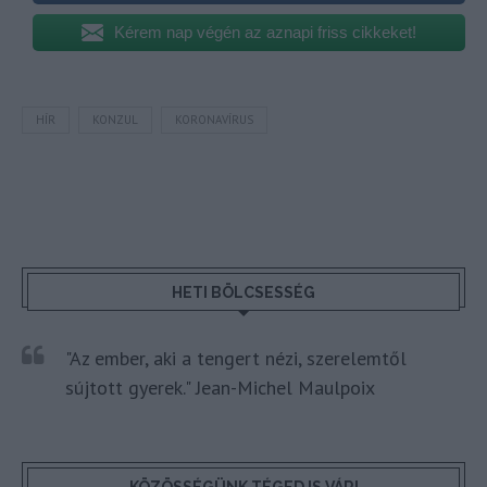
Kérem nap végén az aznapi friss cikkeket!
HÍR
KONZUL
KORONAVÍRUS
HETI BÖLCSESSÉG
"Az ember, aki a tengert nézi, szerelemtől
sújtott gyerek." Jean-Michel Maulpoix