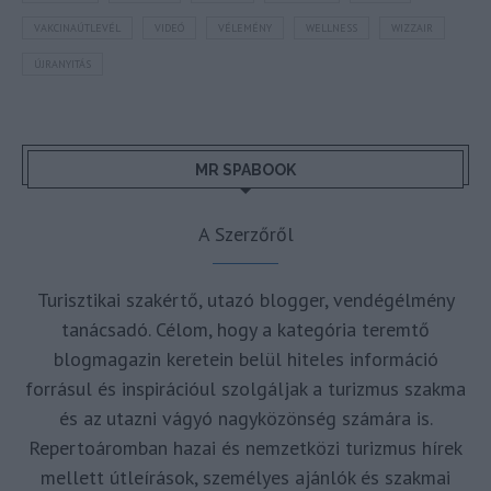
VAKCINAÚTLEVÉL
VIDEÓ
VÉLEMÉNY
WELLNESS
WIZZAIR
ÚJRANYITÁS
MR SPABOOK
A Szerzőről
Turisztikai szakértő, utazó blogger, vendégélmény
tanácsadó. Célom, hogy a kategória teremtő
blogmagazin keretein belül hiteles információ
forrásul és inspirációul szolgáljak a turizmus szakma
és az utazni vágyó nagyközönség számára is.
Repertoáromban hazai és nemzetközi turizmus hírek
mellett útleírások, személyes ajánlók és szakmai