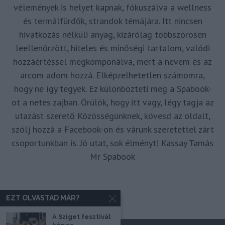
vélemények is helyet kapnak, fókuszálva a wellness
és termálfürdők, strandok témájára. Itt nincsen
hivatkozás nélküli anyag, kizárólag többszörösen
leellenőrzött, hiteles és minőségi tartalom, valódi
hozzáértéssel megkomponálva, mert a nevem és az
arcom adom hozzá. Elképzelhetetlen számomra,
hogy ne így tegyek. Ez különbözteti meg a Spabook-
ot a netes zajban. Örülök, hogy itt vagy, légy tagja az
utazást szerető Közösségünknek, kövesd az oldalt,
szólj hozzá a Facebook-on és várunk szeretettel zárt
csoportunkban is. Jó utat, sok élményt! Kassay Tamás
Mr Spabook
EZT OLVASTAD MÁR?
A Sziget fesztivál