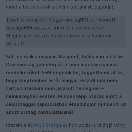
most a
biztosításokkal
nem kell annyit bajlódni.
Tehát: A könnyítés Magyarország
RÓL
a felsorolt
országok
BA
utazást érinti és nem fordítva!
Megbízható utazós hírekért kövesd a
Spabook
oldalát!
Sőt, ez csak a magyar álláspont, hiába van a listán
Oroszország, jelenleg ők a sima munkavízummal
rendelkezőket SEM engedik be, függetlenül attól,
hogy szeptember 3-től magyar részről már nem
tartjuk utazásra nem javasolt térségnek –
munkavégzés esetén. Mindenképp utazás előtt a
célországgal kapcsolatban érdeklődjön mindenki az
adott ország konzulátusánál!
Idézem a
Konzuli Szolgálat
honlapját: A világjárvány