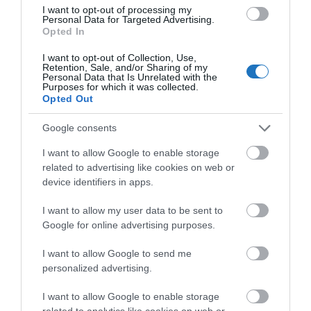
Lengyelország
I want to opt-out of processing my
Personal Data for Targeted Advertising.
Lettország
Opted In
Liechtenstein
I want to opt-out of Collection, Use,
Retention, Sale, and/or Sharing of my
Litvánia
Personal Data that Is Unrelated with the
Purposes for which it was collected.
Opted Out
Luxemburg
Málta
Google consents
Monaco
I want to allow Google to enable storage
related to advertising like cookies on web or
Németország
device identifiers in apps.
Norvégia
I want to allow my user data to be sent to
Olaszország
Google for online advertising purposes.
Oroszországi Föderáció
I want to allow Google to send me
personalized advertising.
Portugália
I want to allow Google to enable storage
Románia
related to analytics like cookies on web or