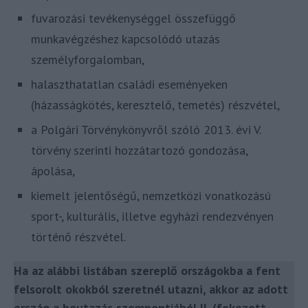
fuvarozási tevékenységgel összefüggő
munkavégzéshez kapcsolódó utazás
személyforgalomban,
halaszthatatlan családi eseményeken
(házasságkötés, keresztelő, temetés) részvétel,
a Polgári Törvénykönyvről szóló 2013. évi V.
törvény szerinti hozzátartozó gondozása,
ápolása,
kiemelt jelentőségű, nemzetközi vonatkozású
sport-, kulturális, illetve egyházi rendezvényen
történő részvétel.
Ha az alábbi listában szereplő országokba a fent
felsorolt okokból szeretnél utazni, akkor az adott
ország a beutazás szempontjából II. (fokozott