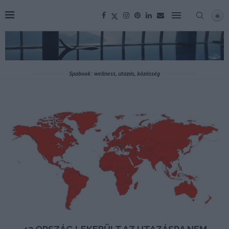
Spabook: wellness, utazás, közösség