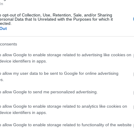
In
o opt-out of Collection, Use, Retention, Sale, and/or Sharing
ersonal Data that Is Unrelated with the Purposes for which it
lected.
Out
consents
z csoportunkhoz
, és
iratkozz fel hírlevelünkre
!
o allow Google to enable storage related to advertising like cookies on
evice identifiers in apps.
ől tudni kell
o allow my user data to be sent to Google for online advertising
 a 600 ezer eurót érő Európa Zöld Fővárosa díjat,
s.
és javítsa lakosaik életminőségét. Európa
to allow Google to send me personalized advertising.
osi területeken él, számos város pedig vezető
ges társadalmi változások irányításában. Az Európa
o allow Google to enable storage related to analytics like cookies on
eg, ahol százezernél több lakos él. Ha egy országban
evice identifiers in apps.
ebb település pályázhat a címre. Az Európai Bizottság
o allow Google to enable storage related to functionality of the website
te oda: