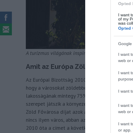
Opted 
I want t
of my P
was col
Opted 
Google 
A turizmus világának inspiráló híreiért
csatlakoz
I want t
web or d
Amit az Európa Zöld Fővárosa címr
I want t
Az Európai Bizottság 2010-ben indította útjára
purpose
hogy a városokat zöldebbé és tisztábbá tegye, 
I want 
lakosságának mintegy 75%-a városokban és vár
szerepet játszik a környezetvédelemhez szüksé
I want t
Zöld Fővárosa díjat azok a városok kaphatják m
web or d
nincs ilyen város, abban az esetben a legnépes
I want t
2010 óta a címet a következők városoknak ítél
or app.