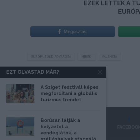
Megosztás
EURÓPA ZÖLD FŐVÁROSA
HÍREK
VALENCIA
EZT OLVASTAD MÁR?
A Sziget fesztivál képes
megfordítani a globális
turizmus trendet
Borúsan látják a
helyzetet a
FACEBOO
vendéglátók, a
szálláshelyek stagnáló