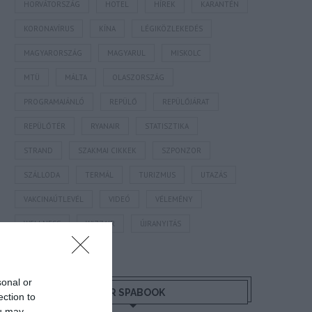
HORVÁTORSZÁG
HOTEL
HÍREK
KARANTÉN
KORONAVÍRUS
KÍNA
LÉGIKÖZLEKEDÉS
MAGYARORSZÁG
MAGYARUL
MISKOLC
MTÜ
MÁLTA
OLASZORSZÁG
PROGRAMAJÁNLÓ
REPÜLŐ
REPÜLŐJÁRAT
REPÜLŐTÉR
RYANAIR
STATISZTIKA
STRAND
SZAKMAI CIKKEK
SZPONZOR
SZÁLLODA
TERMÁL
TURIZMUS
UTAZÁS
VAKCINAÚTLEVÉL
VIDEÓ
VÉLEMÉNY
WELLNESS
WIZZAIR
ÚJRANYITÁS
sonal or
MR SPABOOK
ection to
ou may