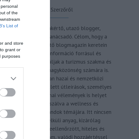
 personal
A Szerzőről
out of the
 downstream
B’s List of
Turisztikai szakértő, utazó blogger,
vendégélmény tanácsadó. Célom, hogy a
er and store
kategória teremtő blogmagazin keretein
to grant or
belül hiteles információ forrásul és
ed purposes
inspirációul szolgáljak a turizmus szakma és
az utazni vágyó nagyközönség számára is.
Repertoáromban hazai és nemzetközi
turizmus hírek mellett útleírások, személyes
ajánlók és szakmai vélemények is helyet
kapnak, fókuszálva a wellness és
termálfürdők, strandok témájára. Itt nincsen
hivatkozás nélküli anyag, kizárólag
többszörösen leellenőrzött, hiteles és
minőségi tartalom, valódi hozzáértéssel