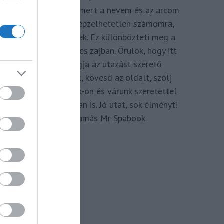
megkomponálva, mert a nevem és az arcom
adom hozzá. Elképzelhetetlen számomra,
hogy ne így tegyek. Ez különbözteti meg a
Spabook-ot a netes zajban. Örülök, hogy itt
vagy, légy tagja az utazást szerető
Közösségünknek, kövesd az oldalt, szólj
hozzá a Facebook-on és várunk szeretettel
zárt csoportunkban is. Jó utat, sok élményt!
Kassay Tamás Mr Spabook