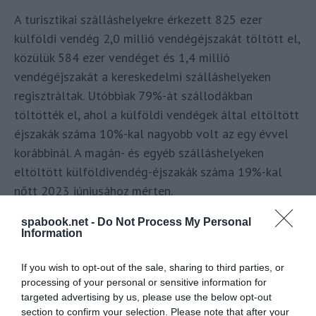
A turisztikai szálláshelyekre érkezett 825 ezer
külföldi vendég 2,0 millió vendégéjszakát töltött el,
közülük 584 ezer vendéget és 1,4 millió
vendégéjszakát a kereskedelmi szálláshelyeken
regisztráltak. Utóbbiak 79%-át szállodákban
töltötték el, ahol a külföldi vendégek által eltöltött
éjszakák száma 10%-kal nagyobb volt az egy évvel
korábbinál. A magán- és egyéb szálláshelyeken
eltöltött külföldivendég-éjszakák száma 19%-kal
nőtt 2023 júniusához mérten.
A külföldivendég-éjszakák száma a
spabook.net -
Do Not Process My Personal
Information
legerőteljesebben a
Sopron–Fertő turisztikai
térségben bővült (4,7%-kal),
a leginkább
Gyula és
If you wish to opt-out of the sale, sharing to third parties, or
térségében esett vissza (14%-kal
) az előző év
processing of your personal or sensitive information for
azonos időszakához viszonyítva. Budapesten 17,
targeted advertising by us, please use the below opt-out
section to confirm your selection. Please note that after your