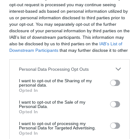
Balatonnál 3,7%-kal nőtt a turisztikai
opt-out request is processed you may continue seeing
szálláshelyeken eltöltött külföldivendég-éjszakák
interest-based ads based on personal information utilized by
száma.
us or personal information disclosed to third parties prior to
your opt-out. You may separately opt-out of the further
disclosure of your personal information by third parties on the
IAB’s list of downstream participants. This information may
also be disclosed by us to third parties on the
IAB’s List of
Downstream Participants
that may further disclose it to other
third parties.
Please note that this website/app uses one or more Google
Personal Data Processing Opt Outs
services and may gather and store information including but
not limited to your visit or usage behaviour. You may click to
I want to opt-out of the Sharing of my
personal data.
grant or deny consent to Google and its third-party tags to
Opted In
use your data for below specified purposes in below Google
consent section.
I want to opt-out of the Sale of my
Personal Data.
Opted In
I want to opt-out of processing my
Personal Data for Targeted Advertising.
Összesen 30 794
turisztikai
Opted In