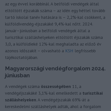
az egy évvel korábbinál. A belföldi vendégek által
eltöltött éjszakák száma – az idén egy héttel tovább
tartó iskolai tanév hatására is – 2,2%-kal csökkent, a
külföldivendég-éjszakáké 9,4%-kal nőtt. 2024.
január–júniusban a belföldi vendégek által a
turisztikai szálláshelyeken eltöltött éjszakák száma
3,0, a külföldieké 12%-kal meghaladta az előző év
azonos időszakit – olvasható a
KSH
legfrissebb
tájékoztatójában.
Magyarországi vendégforgalom 2024.
júniusban
A vendégek száma
összességében
11, a
vendégéjszakáké 3,1%-kal emelkedett a
turisztikai
szálláshelyeken
. A vendégéjszakák 69%-át a
kereskedelmi szálláshelyek adták, ahol a forgalom