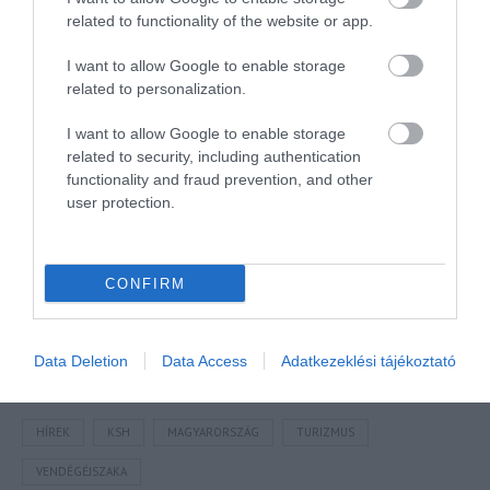
7,6%-kal több, összesen 17,8 millió vendégéjszakát
related to functionality of the website or app.
regisztráltak, a belföldi vendégek 3,
a külföldiek 12%-kal több (8,5 millió, illetve 9,3
I want to allow Google to enable storage
related to personalization.
millió) vendégéjszakát töltöttek el a turisztikai
szálláshelyeken.
I want to allow Google to enable storage
related to security, including authentication
A turizmus világának inspiráló híreiért
csatlakozz
functionality and fraud prevention, and other
csoportunkhoz
, kövess
Instán
és
TikTok
-on is,
iratkozz
user protection.
fel hírlevelünkre
!
CONFIRM
Megosztás
Kérem nap végén az aznapi friss cikkeket!
Data Deletion
Data Access
Adatkezeklési tájékoztató
HÍREK
KSH
MAGYARORSZÁG
TURIZMUS
VENDÉGÉJSZAKA