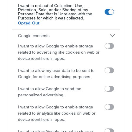
szálláshely,
ezen belül 2899
I want to opt-out of Collection, Use,
kereskedelmi, illetve 27 895 magán- és
Retention, Sale, and/or Sharing of my
Personal Data that Is Unrelated with the
egyéb szálláshely fogadott vendégeket
Purposes for which it was collected.
Opted Out
A
turisztikai szálláshelyeken
az összes
bruttó árbevétel 95 milliárd forint volt
, folyó áron
Google consents
14%-kal magasabb az egy évvel korábbinál.
I want to allow Google to enable storage
A
kereskedelmi szálláshelyek
közül 1004 szálloda
related to advertising like cookies on web or
device identifiers in apps.
és 1165 panzió volt nyitva június egy részében vagy
egészében.
I want to allow my user data to be sent to
Google for online advertising purposes.
Széchenyi Pihenőkártyá
val folyó áron 4,0%-kal
többet, 3,8 milliárd forintot költöttek a
I want to allow Google to send me
personalized advertising.
kártyatulajdonosok a turisztikai szálláshelyeken az
előző év azonos hónapjához viszonyítva.
I want to allow Google to enable storage
related to analytics like cookies on web or
2024. január–júniusban
az előző év azonos
device identifiers in apps.
időszakához képest a turisztikai szálláshelyeken
I want to allow Google to enable storage