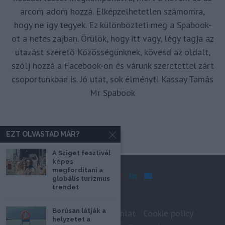
arcom adom hozzá. Elképzelhetetlen számomra,
hogy ne így tegyek. Ez különbözteti meg a Spabook-
ot a netes zajban. Örülök, hogy itt vagy, légy tagja az
utazást szerető Közösségünknek, kövesd az oldalt,
szólj hozzá a Facebook-on és várunk szeretettel zárt
csoportunkban is. Jó utat, sok élményt! Kassay Tamás
Mr Spabook
EZT OLVASTAD MÁR?
A Sziget fesztivál
képes
megfordítani a
globális turizmus
trendet
Borúsan látják a
Impresszum
Médiaajánlat
Cookie policy
helyzetet a