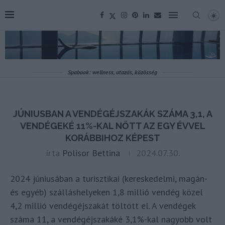
Spabook: wellness, utazás, közösség
JÚNIUSBAN A VENDÉGÉJSZAKÁK SZÁMA 3,1, A
VENDÉGEKÉ 11%-KAL NŐTT AZ EGY ÉVVEL
KORÁBBIHOZ KÉPEST
írta
Polisor Bettina
2024.07.30.
2024 júniusában a turisztikai (kereskedelmi, magán-
és egyéb) szálláshelyeken 1,8 millió vendég közel
4,2 millió vendégéjszakát töltött el. A vendégek
száma 11, a vendégéjszakáké 3,1%-kal nagyobb volt