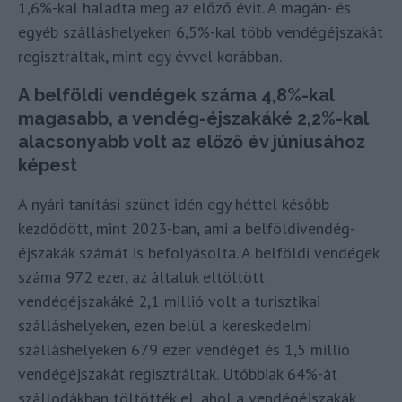
1,6%-kal haladta meg az előző évit. A magán- és
egyéb szálláshelyeken 6,5%-kal több vendégéjszakát
regisztráltak, mint egy évvel korábban.
A
belföldi
vendégek száma 4,8%-kal
magasabb, a vendég-éjszakáké 2,2%-kal
alacsonyabb volt az előző év júniusához
képest
A nyári tanítási szünet idén egy héttel később
kezdődött, mint 2023-ban, ami a belföldivendég-
éjszakák számát is befolyásolta. A belföldi vendégek
száma 972 ezer, az általuk eltöltött
vendégéjszakáké 2,1 millió volt a turisztikai
szálláshelyeken, ezen belül a kereskedelmi
szálláshelyeken 679 ezer vendéget és 1,5 millió
vendégéjszakát regisztráltak. Utóbbiak 64%-át
szállodákban töltötték el, ahol a vendégéjszakák