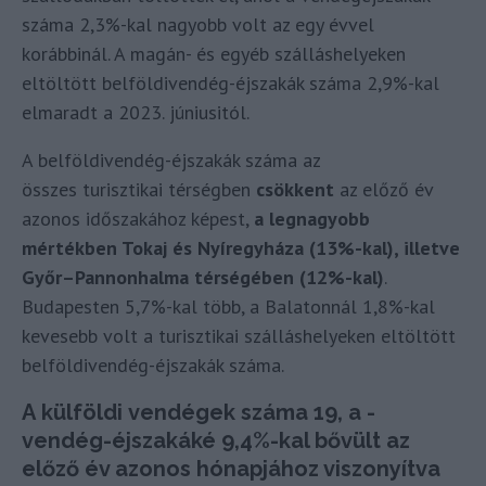
száma 2,3%-kal nagyobb volt az egy évvel
korábbinál. A magán- és egyéb szálláshelyeken
eltöltött belföldivendég-éjszakák száma 2,9%-kal
elmaradt a 2023. júniusitól.
A belföldivendég-éjszakák száma az
összes turisztikai térségben
csökkent
az előző év
azonos időszakához képest,
a legnagyobb
mértékben Tokaj és Nyíregyháza (13%-kal), illetve
Győr–Pannonhalma térségében (12%-kal)
.
Budapesten 5,7%-kal több, a Balatonnál 1,8%-kal
kevesebb volt a turisztikai szálláshelyeken eltöltött
belföldivendég-éjszakák száma.
A
külföldi
vendégek száma 19, a -
vendég-éjszakáké 9,4%-kal bővült az
előző év azonos hónapjához viszonyítva