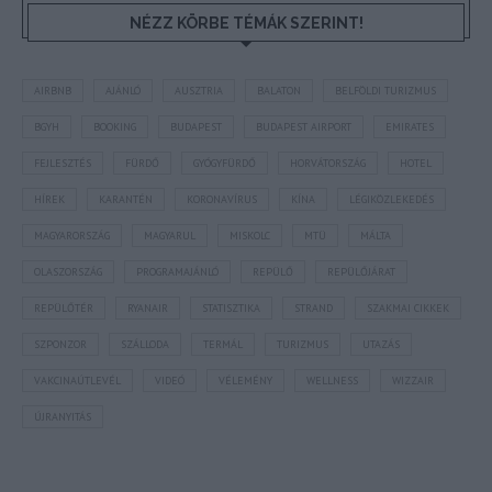
NÉZZ KÖRBE TÉMÁK SZERINT!
AIRBNB
AJÁNLÓ
AUSZTRIA
BALATON
BELFÖLDI TURIZMUS
BGYH
BOOKING
BUDAPEST
BUDAPEST AIRPORT
EMIRATES
FEJLESZTÉS
FÜRDŐ
GYÓGYFÜRDŐ
HORVÁTORSZÁG
HOTEL
HÍREK
KARANTÉN
KORONAVÍRUS
KÍNA
LÉGIKÖZLEKEDÉS
MAGYARORSZÁG
MAGYARUL
MISKOLC
MTÜ
MÁLTA
OLASZORSZÁG
PROGRAMAJÁNLÓ
REPÜLŐ
REPÜLŐJÁRAT
REPÜLŐTÉR
RYANAIR
STATISZTIKA
STRAND
SZAKMAI CIKKEK
SZPONZOR
SZÁLLODA
TERMÁL
TURIZMUS
UTAZÁS
VAKCINAÚTLEVÉL
VIDEÓ
VÉLEMÉNY
WELLNESS
WIZZAIR
ÚJRANYITÁS