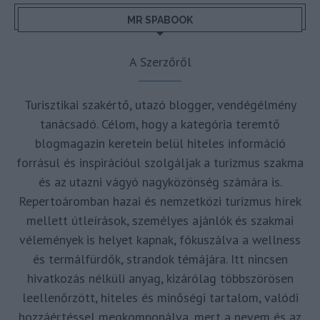
MR SPABOOK
A Szerzőről
Turisztikai szakértő, utazó blogger, vendégélmény
tanácsadó. Célom, hogy a kategória teremtő
blogmagazin keretein belül hiteles információ
forrásul és inspirációul szolgáljak a turizmus szakma
és az utazni vágyó nagyközönség számára is.
Repertoáromban hazai és nemzetközi turizmus hírek
mellett útleírások, személyes ajánlók és szakmai
vélemények is helyet kapnak, fókuszálva a wellness
és termálfürdők, strandok témájára. Itt nincsen
hivatkozás nélküli anyag, kizárólag többszörösen
leellenőrzött, hiteles és minőségi tartalom, valódi
hozzáértéssel megkomponálva, mert a nevem és az