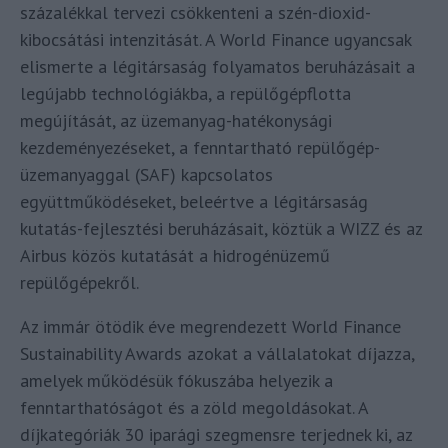
százalékkal tervezi csökkenteni a szén-dioxid-
kibocsátási intenzitását. A World Finance ugyancsak
elismerte a légitársaság folyamatos beruházásait a
legújabb technológiákba, a repülőgépflotta
megújítását, az üzemanyag-hatékonysági
kezdeményezéseket, a fenntartható repülőgép-
üzemanyaggal (SAF) kapcsolatos
együttműködéseket, beleértve a légitársaság
kutatás-fejlesztési beruházásait, köztük a WIZZ és az
Airbus közös kutatását a hidrogénüzemű
repülőgépekről.
Az immár ötödik éve megrendezett World Finance
Sustainability Awards azokat a vállalatokat díjazza,
amelyek működésük fókuszába helyezik a
fenntarthatóságot és a zöld megoldásokat. A
díjkategóriák 30 iparági szegmensre terjednek ki, az