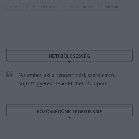
HÍREK
LÉGIKÖZLEKEDÉS
MAGYARORSZÁG
WIZZAIR
HETI BÖLCSESSÉG
"Az ember, aki a tengert nézi, szerelemtől
sújtott gyerek." Jean-Michel Maulpoix
KÖZÖSSÉGÜNK TÉGED IS VÁR!