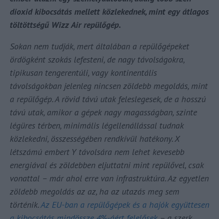
dioxid kibocsátás mellett közlekednek, mint egy átlagos
töltöttségű Wizz Air repülőgép.
Sokan nem tudják, mert általában a repülőgépeket
ördögként szokás lefesteni, de nagy távolságokra,
tipikusan tengerentúli, vagy kontinentális
távolságokban jelenleg nincsen zöldebb megoldás, mint
a repülőgép. A rövid távú utak feleslegesek, de a hosszú
távú utak, amikor a gépek nagy magasságban, szinte
légüres térben, minimális légellenállással tudnak
közlekedni, összességében rendkívül hatékony. X
létszámú embert Y távolsára nem lehet kevesebb
energiával és zöldebben eljuttatni mint repülővel, csak
vonattal – már ahol erre van infrastruktúra. Az egyetlen
zöldebb megoldás az az, ha az utazás meg sem
történik.
Az EU-ban a repülőgépek és a hajók együttesen
a kibocsátás mindössze 4%-áért felelősek
– a szerk.