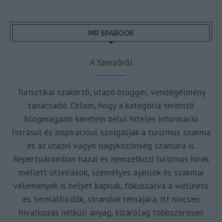
MR SPABOOK
A Szerzőről
Turisztikai szakértő, utazó blogger, vendégélmény
tanácsadó. Célom, hogy a kategória teremtő
blogmagazin keretein belül hiteles információ
forrásul és inspirációul szolgáljak a turizmus szakma
és az utazni vágyó nagyközönség számára is.
Repertoáromban hazai és nemzetközi turizmus hírek
mellett útleírások, személyes ajánlók és szakmai
vélemények is helyet kapnak, fókuszálva a wellness
és termálfürdők, strandok témájára. Itt nincsen
hivatkozás nélküli anyag, kizárólag többszörösen