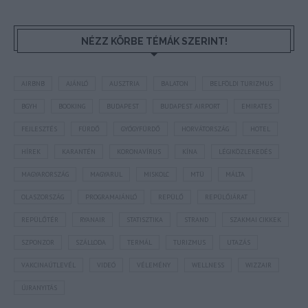
NÉZZ KÖRBE TÉMÁK SZERINT!
AIRBNB
AJÁNLÓ
AUSZTRIA
BALATON
BELFÖLDI TURIZMUS
BGYH
BOOKING
BUDAPEST
BUDAPEST AIRPORT
EMIRATES
FEJLESZTÉS
FÜRDŐ
GYÓGYFÜRDŐ
HORVÁTORSZÁG
HOTEL
HÍREK
KARANTÉN
KORONAVÍRUS
KÍNA
LÉGIKÖZLEKEDÉS
MAGYARORSZÁG
MAGYARUL
MISKOLC
MTÜ
MÁLTA
OLASZORSZÁG
PROGRAMAJÁNLÓ
REPÜLŐ
REPÜLŐJÁRAT
REPÜLŐTÉR
RYANAIR
STATISZTIKA
STRAND
SZAKMAI CIKKEK
SZPONZOR
SZÁLLODA
TERMÁL
TURIZMUS
UTAZÁS
VAKCINAÚTLEVÉL
VIDEÓ
VÉLEMÉNY
WELLNESS
WIZZAIR
ÚJRANYITÁS