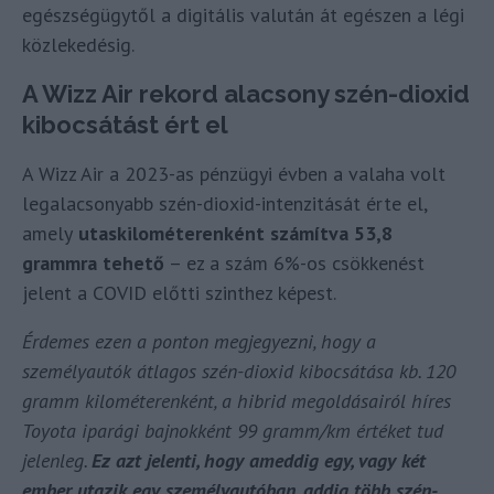
egészségügytől a digitális valután át egészen a légi
közlekedésig.
A Wizz Air rekord alacsony szén-dioxid
kibocsátást ért el
A Wizz Air a 2023-as pénzügyi évben a valaha volt
legalacsonyabb szén-dioxid-intenzitását érte el,
amely
utaskilométerenként számítva 53,8
grammra tehető
– ez a szám 6%-os csökkenést
jelent a COVID előtti szinthez képest.
Érdemes ezen a ponton megjegyezni, hogy a
személyautók átlagos szén-dioxid kibocsátása kb. 120
gramm kilométerenként, a hibrid megoldásairól híres
Toyota iparági bajnokként 99 gramm/km értéket tud
jelenleg.
Ez azt jelenti, hogy ameddig egy, vagy két
ember utazik egy személyautóban, addig több szén-