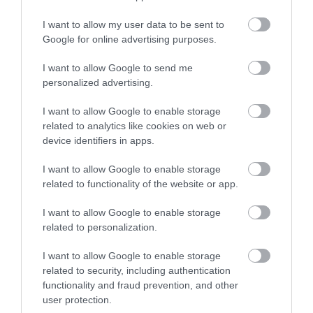
hidrogénüzemű, zéró károsanyag-kibocsátású repülőgépek
I want to allow my user data to be sent to
lehetőségeinek feltárása. Ez a díj a WIZZ csapatának kemény
Google for online advertising purposes.
munkáját és eltökéltségét igazolja, akik nemcsak hisznek a
csoport környezetvédelmi felelősségvállalásában, de
I want to allow Google to send me
personalized advertising.
biztosítják is, hogy ezen a téren vezető szerepet tölthessünk
be az iparágban”
I want to allow Google to enable storage
related to analytics like cookies on web or
– mondta a Wizz Air részéről Yvonne Moynihan, Corporate & ESG
device identifiers in apps.
Officer.
I want to allow Google to enable storage
„A Finance Magazine olyan vállalatokat ismer el, amelyek
related to functionality of the website or app.
aktívan elkötelezettséget mutatnak a környezetvédelem, a
társadalom és a vállalatirányítás területén történő jelentős
I want to allow Google to enable storage
related to personalization.
változások iránt. A bolygónk állapotából ítélve a
fenntarthatóság iránti elkötelezettség egyre fontosabbá válik.
I want to allow Google to enable storage
Különösen nagy hatással volt ránk a Wizz Air azon
related to security, including authentication
functionality and fraud prevention, and other
teljesítménye, hogy olyan piacvezető légitársasággá vált,
user protection.
amely a fenntarthatóság tekintetében kiemelkedő