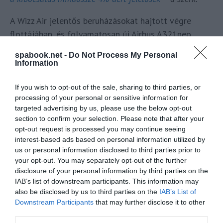
A Wizz Air jelentős beruházásokat hajtott végre
flottájában, és folyamatosan új Airbus A321neo
repülőgépeket állít üzembe. Ez utóbbi típus jelentős
spabook.net -
Do Not Process My Personal
környezetvédelmi előnyöket kínál a zajcsökkentés és
Information
az üzemanyag-megtakarítás tekintetében, és jelenleg
akár 50%-os SAF keverékkel is repülhet. Az új „neo”
If you wish to opt-out of the sale, sharing to third parties, or
processing of your personal or sensitive information for
technológiájú Airbus A320-as családba tartozó
targeted advertising by us, please use the below opt-out
repülőgépek aránya mára meghaladta a Wizz Air
section to confirm your selection. Please note that after your
flottájának 50%-át.
opt-out request is processed you may continue seeing
interest-based ads based on personal information utilized by
Mindemellett a Wizz Air a fenntartható repülőgép-
us or personal information disclosed to third parties prior to
your opt-out. You may separately opt-out of the further
üzemanyaghasználatra (SAF) vonatkozóan is
disclosure of your personal information by third parties on the
kidolgozta a stratégiáját, amely magában foglalja a
IAB’s list of downstream participants. This information may
beszállítókkal kötött jövőbeli átvételi
also be disclosed by us to third parties on the
IAB’s List of
Downstream Participants
that may further disclose it to other
megállapodásokat és a már megkötött
third parties.
partnerségeket olyan vállalatokkal, mint a Mabanaft,