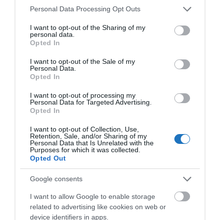
a Neste, az OMV vagy a Cepsa. 2023 áprilisában a
Please note that this website/app uses one or more Google
Personal Data Processing Opt Outs
services and may gather and store information including but
Wizz Air bejelentette első tőkebefektetését egy
not limited to your visit or usage behaviour. You may click to
I want to opt-out of the Sharing of my
bioüzemanyaggal foglalkozó vállalatba, a Firefly
personal data.
grant or deny consent to Google and its third-party tags to
Opted In
Green Fuels-be, mellyel célja a SAF fejlesztésének
use your data for below specified purposes in below Google
consent section.
támogatása az Egyesült Királyságban. 2023
I want to opt-out of the Sale of my
Personal Data.
májusában a légitársaság az Indigo Partners
Opted In
részeként befektetett az amerikai székhelyű Clean
I want to opt-out of processing my
Joule SAF start-up vállalkozásba.
Personal Data for Targeted Advertising.
Opted In
„Nagy megtiszteltetés számunkra, hogy a World Finance
I want to opt-out of Collection, Use,
immár harmadik éve elismerésben részesíti a fenntartható
Retention, Sale, and/or Sharing of my
Personal Data that Is Unrelated with the
légi közlekedés iránti rendíthetetlen elkötelezettségünket. A
Purposes for which it was collected.
Opted Out
Wizz Air-nél gőzerővel dolgozunk a szén-dioxid-kibocsátás
intenzitásának csökkentéséért és az úttörő gyakorlatok
Google consents
elfogadásáért. Olyan stratégiai kezdeményezéseket fogadtunk
I want to allow Google to enable storage
el, mint a legújabb repülőgépekbe és innovatív alternatív
related to advertising like cookies on web or
üzemanyag-technológiákba való beruházás, valamint a
device identifiers in apps.