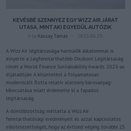
KEVÉSBÉ SZENNYEZ EGY WIZZ AIR JÁRAT
UTASA, MINT AKI EGYEDÜL AUTÓZIK
írta
Kassay Tamás
2023.06.29.
A Wizz Air légitársasága harmadik alkalommal is
elnyerte a Legfenntarthatóbb Diszkont Légitársaság
címét a World Finance Sustainability Awards 2023-as
díjátadóján. A kitüntetést a folyamatosan
modernizált flotta relatív alacsony károsanyag-
kibocsátása miatt érdemelte ki a fapados
légitársaság.
A döntőbizottság méltatta a Wizz Air
fenntarthatósági eredményeit és azzal kapcsolatos
elkötelezettségét, hogy az évtized végéig további 25