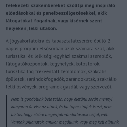
felekezeti szakembereket szólítja meg inspiráló
előadásokkal és panelbeszélgetésekkel, akik
látogatókat fogadnak, vagy kísérnek szent
helyeken, lelki utakon.
A jógyakorlatokra és tapasztalatcserére épülő 2
napos program elsősorban azok számára szól, akik
turisztikai és lelkiségi-egyházi szakmai szereplők,
látogatóközpontok, kegyhelyek, kolostorok,
turisztikailag frekventált templomok, szakrális
épületek, zarándokfogadók, zarándokutak, szakrális-
lelki ösvények, programok gazdái, vagy szervezői.
Nem is gondolunk bele talán, hogy életünk során mennyi
kanyaron át visz az utunk, és ha tapasztaljuk is ezt, nem
biztos, hogy elsőre megértjük vándorlásunk célját, ívét.
Vannak pillanatok, amikor megállunk, vagy meg kell állnunk,