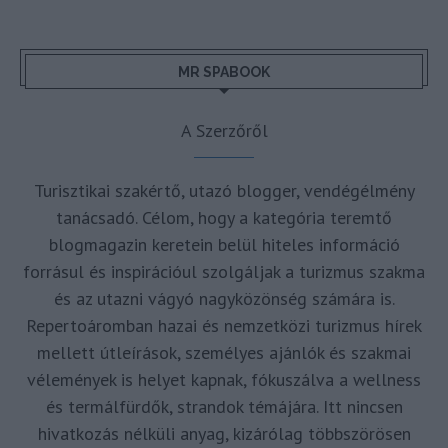
MR SPABOOK
A Szerzőről
Turisztikai szakértő, utazó blogger, vendégélmény
tanácsadó. Célom, hogy a kategória teremtő
blogmagazin keretein belül hiteles információ
forrásul és inspirációul szolgáljak a turizmus szakma
és az utazni vágyó nagyközönség számára is.
Repertoáromban hazai és nemzetközi turizmus hírek
mellett útleírások, személyes ajánlók és szakmai
vélemények is helyet kapnak, fókuszálva a wellness
és termálfürdők, strandok témájára. Itt nincsen
hivatkozás nélküli anyag, kizárólag többszörösen