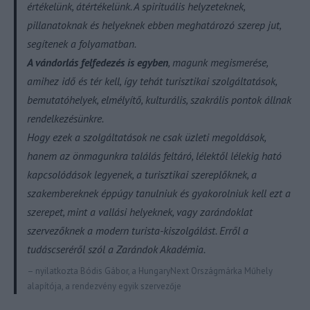
értékelünk, átértékelünk. A spirituális helyzeteknek,
pillanatoknak és helyeknek ebben meghatározó szerep jut,
segítenek a folyamatban.
A vándorlás felfedezés is egyben
, magunk megismerése,
amihez idő és tér kell, így tehát turisztikai szolgáltatások,
bemutatóhelyek, elmélyítő, kulturális, szakrális pontok állnak
rendelkezésünkre.
Hogy ezek a szolgáltatások ne csak üzleti megoldások,
hanem az önmagunkra találás feltáró, lélektől lélekig ható
kapcsolódások legyenek, a turisztikai szereplőknek, a
szakembereknek éppúgy tanulniuk és gyakorolniuk kell ezt a
szerepet, mint a vallási helyeknek, vagy zarándoklat
szervezőknek a modern turista-kiszolgálást. Erről a
tudáscseréről szól a Zarándok Akadémia.
– nyilatkozta Bódis Gábor, a HungaryNext Országmárka Műhely
alapítója, a rendezvény egyik szervezője