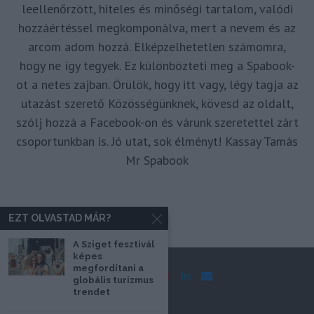
leellenőrzött, hiteles és minőségi tartalom, valódi
hozzáértéssel megkomponálva, mert a nevem és az
arcom adom hozzá. Elképzelhetetlen számomra,
hogy ne így tegyek. Ez különbözteti meg a Spabook-
ot a netes zajban. Örülök, hogy itt vagy, légy tagja az
utazást szerető Közösségünknek, kövesd az oldalt,
szólj hozzá a Facebook-on és várunk szeretettel zárt
csoportunkban is. Jó utat, sok élményt! Kassay Tamás
Mr Spabook
EZT OLVASTAD MÁR?
A Sziget fesztivál
képes
megfordítani a
globális turizmus
trendet