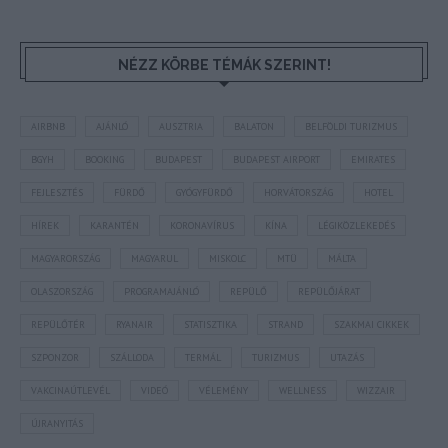
NÉZZ KÖRBE TÉMÁK SZERINT!
AIRBNB
AJÁNLÓ
AUSZTRIA
BALATON
BELFÖLDI TURIZMUS
BGYH
BOOKING
BUDAPEST
BUDAPEST AIRPORT
EMIRATES
FEJLESZTÉS
FÜRDŐ
GYÓGYFÜRDŐ
HORVÁTORSZÁG
HOTEL
HÍREK
KARANTÉN
KORONAVÍRUS
KÍNA
LÉGIKÖZLEKEDÉS
MAGYARORSZÁG
MAGYARUL
MISKOLC
MTÜ
MÁLTA
OLASZORSZÁG
PROGRAMAJÁNLÓ
REPÜLŐ
REPÜLŐJÁRAT
REPÜLŐTÉR
RYANAIR
STATISZTIKA
STRAND
SZAKMAI CIKKEK
SZPONZOR
SZÁLLODA
TERMÁL
TURIZMUS
UTAZÁS
VAKCINAÚTLEVÉL
VIDEÓ
VÉLEMÉNY
WELLNESS
WIZZAIR
ÚJRANYITÁS