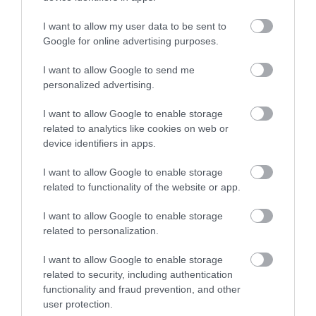
programját a
www.zarandokakademia.hu
oldalon
I want to allow my user data to be sent to
találhatjuk, és érdemes korán regisztrálni,
Google for online advertising purposes.
jelentkezni, hiszen április 10-éig early bird
I want to allow Google to send me
kedvezményt is kaphatunk.
personalized advertising.
A turizmus világának precíz híreivel vár az
Utazás
I want to allow Google to enable storage
hírek
csoport.
related to analytics like cookies on web or
Ha útleírások, szállás vélemények is érdekelnek,
device identifiers in apps.
akkor vár a
Wellness, Utazás, Élmények
csoport, sőt,
I want to allow Google to enable storage
Hírlevelünkre
is feliratkozhatsz.
related to functionality of the website or app.
I want to allow Google to enable storage
Megosztás
related to personalization.
Kérem nap végén az aznapi friss cikkeket!
I want to allow Google to enable storage
related to security, including authentication
functionality and fraud prevention, and other
user protection.
HÍREK
MAGYARORSZÁG
PÉLIFÖLDSZENTKERESZT