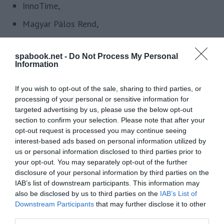
InnoTime,
Magyar Pálos Rend,
MTÜ,
spabook.net -
Do Not Process My Personal
Pécsi Egyházmegye,
Information
Pietre Vive – Élő Kövek
If you wish to opt-out of the sale, sharing to third parties, or
Pilgern im Norden,
processing of your personal or sensitive information for
targeted advertising by us, please use the below opt-out
Tiszántúli Református Egyházkerület,
section to confirm your selection. Please note that after your
opt-out request is processed you may continue seeing
interest-based ads based on personal information utilized by
us or personal information disclosed to third parties prior to
your opt-out. You may separately opt-out of the further
disclosure of your personal information by third parties on the
IAB’s list of downstream participants. This information may
also be disclosed by us to third parties on the
IAB’s List of
Downstream Participants
that may further disclose it to other
third parties.