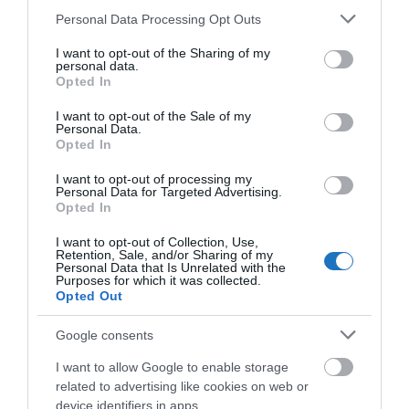
Please note that this website/app uses one or more Google
Personal Data Processing Opt Outs
services and may gather and store information including but
A turizmus világának precíz híreivel vár az
Utazás
not limited to your visit or usage behaviour. You may click to
I want to opt-out of the Sharing of my
personal data.
grant or deny consent to Google and its third-party tags to
hírek
csoport.
Opted In
use your data for below specified purposes in below Google
consent section.
Az egész hétvégés programsorozat az izgalmas
I want to opt-out of the Sale of my
Personal Data.
programok, tartalmas beszélgetések mellett
Opted In
szálláslehetőséget és ellátást is kínál.
I want to opt-out of processing my
Personal Data for Targeted Advertising.
A Viator Természetjáró és Kulturális Egyesület, a
Opted In
Péliföldszentkereszti Szalézi Rendház, a Gerecse
I want to opt-out of Collection, Use,
Natúrpark Látogatóközpont és a
Hungary NEXT
Retention, Sale, and/or Sharing of my
Personal Data that Is Unrelated with the
ország-márka-műhely szervezésében (korábban
már
Purposes for which it was collected.
Opted Out
írtam projektjükről
) megvalósuló szakmai fórum
létrejöttét a
Magyar Turisztikai Szövetség
Google consents
Alapítvány
, valamint a Magyarországi
I want to allow Google to enable storage
Szerzeteselöljárók Konferenciáinak Irodája
related to advertising like cookies on web or
támogatja. A Zarándok Akadémia részletes
device identifiers in apps.