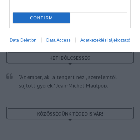
SZAKMAI CIKKEK
VALLÁSTURIZMUS
CONFIRM
Data Deletion
Data Access
Adatkezeklési tájékoztató
HETI BÖLCSESSÉG
"Az ember, aki a tengert nézi, szerelemtől
sújtott gyerek." Jean-Michel Maulpoix
KÖZÖSSÉGÜNK TÉGED IS VÁR!