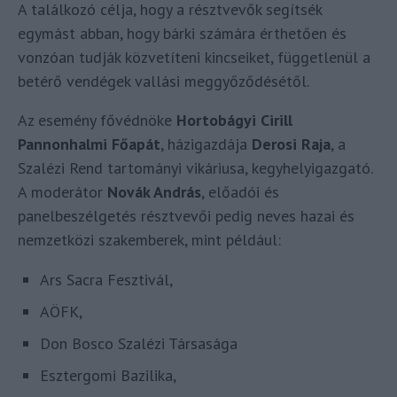
A találkozó célja, hogy a résztvevők segítsék
egymást abban, hogy bárki számára érthetően és
vonzóan tudják közvetíteni kincseiket, függetlenül a
betérő vendégek vallási meggyőződésétől.
Az esemény fővédnöke
Hortobágyi Cirill
Pannonhalmi Főapát
, házigazdája
Derosi Raja
, a
Szalézi Rend tartományi vikáriusa, kegyhelyigazgató.
A moderátor
Novák András
, előadói és
panelbeszélgetés résztvevői pedig neves hazai és
nemzetközi szakemberek, mint például:
Ars Sacra Fesztivál,
AÖFK,
Don Bosco Szalézi Társasága
Esztergomi Bazilika,