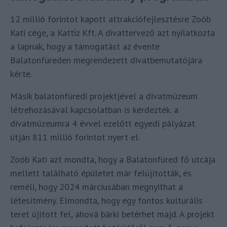
12 millió forintot kapott attrakciófejlesztésre Zoób
Kati cége, a Kattiz Kft. A divattervező azt nyilatkozta
a lapnak, hogy a támogatást az évente
Balatonfüreden megrendezett divatbemutatójára
kérte.
Másik balatonfüredi projektjével a divatmúzeum
létrehozásával kapcsolatban is kérdezték. a
divatmúzeumra 4 évvel ezelőtt egyedi pályázat
útján 811 millió forintot nyert el.
Zoób Kati azt mondta, hogy a Balatonfüred fő utcája
mellett található épületet már felújították, és
reméli, hogy 2024 márciusában megnyithat a
létesítmény. Elmondta, hogy egy fontos kulturális
teret újított fel, ahová bárki betérhet majd. A projekt