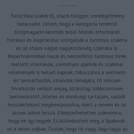
Turisztikai szakértő, utazó blogger, vendégélmény
tanácsadó. Célom, hogy a kategória teremtő
blogmagazin keretein belül hiteles információ
forrásul és inspirációul szolgáljak a turizmus szakma
és az utazni vágyó nagyközönség számára is.
Repertoáromban hazai és nemzetközi turizmus hírek
mellett útleírások, személyes ajánlók és szakmai
vélemények is helyet kapnak, fókuszálva a wellness
és termálfürdők, strandok témájára. Itt nincsen
hivatkozás nélküli anyag, kizárólag többszörösen
leellenőrzött, hiteles és minőségi tartalom, valódi
hozzáértéssel megkomponálva, mert a nevem és az
arcom adom hozzá. Elképzelhetetlen számomra,
hogy ne így tegyek. Ez különbözteti meg a Spabook-
ot a netes zajban. Örülök, hogy itt vagy, légy tagja az