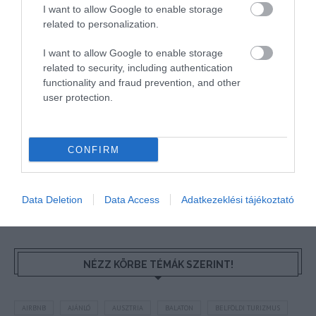
I want to allow Google to enable storage
related to personalization.
HETI BÖLCSESSÉG
I want to allow Google to enable storage
related to security, including authentication
"Az ember, aki a tengert nézi, szerelemtől
functionality and fraud prevention, and other
sújtott gyerek." Jean-Michel Maulpoix
user protection.
CONFIRM
KÖZÖSSÉGÜNK TÉGED IS VÁR!
Data Deletion
Data Access
Adatkezeklési tájékoztató
NÉZZ KÖRBE TÉMÁK SZERINT!
AIRBNB
AJÁNLÓ
AUSZTRIA
BALATON
BELFÖLDI TURIZMUS