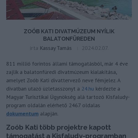
ZOÓB KATI DIVATMÚZEUM NYÍLIK
BALATONFÜREDEN
írta
Kassay Tamás
2024.02.07.
811 millió forintos állami támogatásból, már 4 éve
zajlik a balatonfüredi divatmúzeum kialakítása,
amelyet Zoób Kati divattervező neve fémjelez. A
divatban utazó üzletasszonyt a
24.hu
kérdezte a
Magyar Turisztikai Ügynökség alá tartozó Kisfaludy-
program oldalán elérhető 2467 oldalas
dokumentum
alapján.
Zoób Kati több projektre kapott
támogatást a Kisfaludy-programban