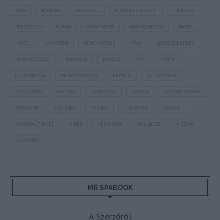
BGYH
BOOKING
BUDAPEST
BUDAPEST AIRPORT
EMIRATES
FEJLESZTÉS
FÜRDŐ
GYÓGYFÜRDŐ
HORVÁTORSZÁG
HOTEL
HÍREK
KARANTÉN
KORONAVÍRUS
KÍNA
LÉGIKÖZLEKEDÉS
MAGYARORSZÁG
MAGYARUL
MISKOLC
MTÜ
MÁLTA
OLASZORSZÁG
PROGRAMAJÁNLÓ
REPÜLŐ
REPÜLŐJÁRAT
REPÜLŐTÉR
RYANAIR
STATISZTIKA
STRAND
SZAKMAI CIKKEK
SZPONZOR
SZÁLLODA
TERMÁL
TURIZMUS
UTAZÁS
VAKCINAÚTLEVÉL
VIDEÓ
VÉLEMÉNY
WELLNESS
WIZZAIR
ÚJRANYITÁS
MR SPABOOK
A Szerzőről