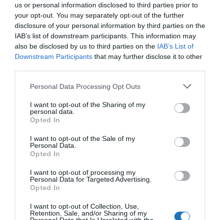
us or personal information disclosed to third parties prior to
Világos, hogy vannak támogatásra érdemes dolgok
your opt-out. You may separately opt-out of the further
és akár a divatmúzeum is lehet ilyen, különsen a
disclosure of your personal information by third parties on the
Balaton Szépe házigazda városban, a legelegánsabb
IAB’s list of downstream participants. This information may
also be disclosed by us to third parties on the
IAB’s List of
balatoni településen bőven lehet helye és tere a
Downstream Participants
that may further disclose it to other
divatnak, hozhat előremutató fejlődést is akár.
third parties.
Mindezeket majd az idő igazolja.
Please note that this website/app uses one or more Google
Personal Data Processing Opt Outs
services and may gather and store information including but
Az vizsont nem feltétlenül világos, hogy egy-egy
not limited to your visit or usage behaviour. You may click to
I want to opt-out of the Sharing of my
olyan fejlesztés, amely nagyarányban közpénzből
personal data.
grant or deny consent to Google and its third-party tags to
Opted In
valósul meg, az a legtöbb esetben miért is kerül
use your data for below specified purposes in below Google
consent section.
magánkézbe. Szlovéniában például a SAVA
I want to opt-out of the Sale of my
Personal Data.
szállodalánc állami kézben van, az ott megtermelt
Opted In
profit bekerül a nagy közös kalapba, az adófizetők
I want to opt-out of processing my
látják, hogy az ezekre a szállodákra fordított
Personal Data for Targeted Advertising.
Opted In
közpénzek megtérülnek.
I want to opt-out of Collection, Use,
Az üzemeltető személye nyugodtan lehet bármely
Retention, Sale, and/or Sharing of my