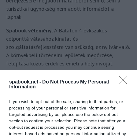
befejezésére megadott határidőről sem ő, sem a
turisztikai ügynökség nem adott információt a
lapnak.
Spabook vélemény
: A Balaton 4 évkszakos
célponttá válásához kínálat és
szolgáltatásfejlesztésre van szükség, ez nyilvánvaló.
A környékbeli történelmi épületek megőrzése,
felújítása közös érdek és emeli a hely nívóját.
Ugyanakkor minden ilyen esetben kérdés, hogy a
közpénzből megvalósuló fejlesztés végén a
spabook.net -
Do Not Process My Personal
Information
tulajdonjog kihez kerül és vajon arányos-e a
közérdekű szolgáltatás a magántulajdon
If you wish to opt-out of the sale, sharing to third parties, or
gyarapodásával. Ezt a költőinek tűnő, de komoly
processing of your personal or sensitive information for
kérdést nem Zoób Kati divatmúzeumára célozva
targeted advertising by us, please use the below opt-out
tesszük fel, hanem általában véve a támogatási
section to confirm your selection. Please note that after your
opt-out request is processed you may continue seeing
rendszerek status qou-jával kapcsolatban.
interest-based ads based on personal information utilized by