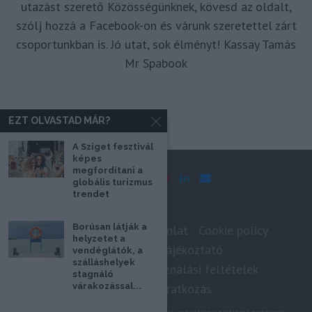
utazást szerető Közösségünknek, kövesd az oldalt,
szólj hozzá a Facebook-on és várunk szeretettel zárt
csoportunkban is. Jó utat, sok élményt! Kassay Tamás
Mr Spabook
EZT OLVASTAD MÁR?
A Sziget fesztivál
képes
megfordítani a
globális turizmus
trendet
Borúsan látják a
Impresszum
Médiaajánlat
Cookie policy
helyzetet a
Adatkezelési tájékoztató
vendéglátók, a
szálláshelyek
Szerzői jogok, felhasználási feltételek
stagnáló
várakozással...
Hírlevél feliratkozás