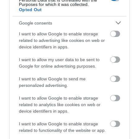
Personal Data that Is Unrelated with the
vállalkozó szellemű szakember, vagy vállalkozás, de
Purposes for which it was collected.
Opted Out
ha nagyarányú állami támogatásokat adunk 1-1
projektnek, akkor nem ördögtől való elgondolkodni
Google consents
azon, hogy a megtérülés milyen formában történjen
I want to allow Google to enable storage
meg az adófizetők felé.
related to advertising like cookies on web or
device identifiers in apps.
Megosztás
I want to allow my user data to be sent to
Google for online advertising purposes.
Kérem nap végén az aznapi friss cikkeket!
I want to allow Google to send me
personalized advertising.
BALATON
BALATONFÜRED
FEJLESZTÉS
HÍREK
I want to allow Google to enable storage
related to analytics like cookies on web or
MAGYARORSZÁG
device identifiers in apps.
I want to allow Google to enable storage
related to functionality of the website or app.