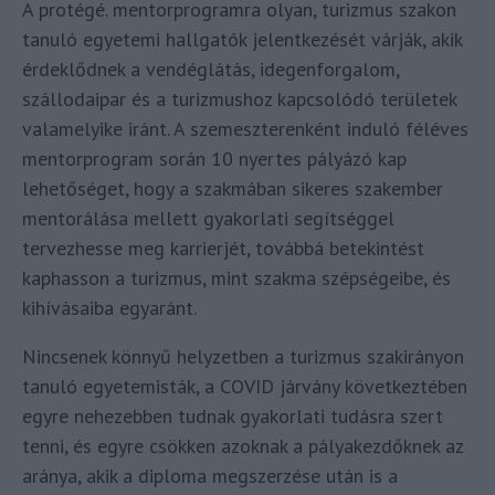
A protégé. mentorprogramra olyan, turizmus szakon
tanuló egyetemi hallgatók jelentkezését várják, akik
érdeklődnek a vendéglátás, idegenforgalom,
szállodaipar és a turizmushoz kapcsolódó területek
valamelyike iránt. A szemeszterenként induló féléves
mentorprogram során 10 nyertes pályázó kap
lehetőséget, hogy a szakmában sikeres szakember
mentorálása mellett gyakorlati segítséggel
tervezhesse meg karrierjét, továbbá betekintést
kaphasson a turizmus, mint szakma szépségeibe, és
kihívásaiba egyaránt.
Nincsenek könnyű helyzetben a turizmus szakirányon
tanuló egyetemisták, a COVID járvány következtében
egyre nehezebben tudnak gyakorlati tudásra szert
tenni, és egyre csökken azoknak a pályakezdőknek az
aránya, akik a diploma megszerzése után is a