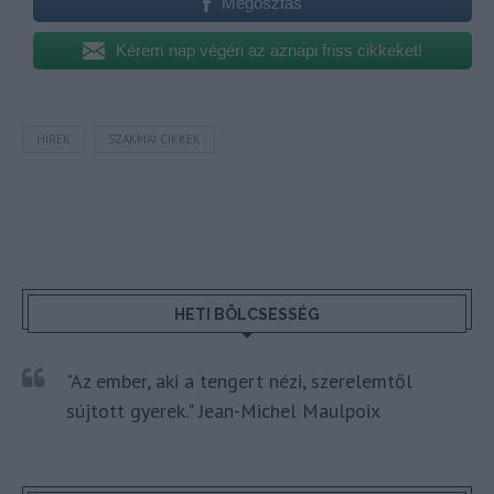
Megosztás
Kérem nap végén az aznapi friss cikkeket!
HÍREK
SZAKMAI CIKKEK
HETI BÖLCSESSÉG
"Az ember, aki a tengert nézi, szerelemtől
sújtott gyerek." Jean-Michel Maulpoix