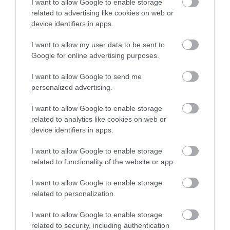
I want to allow Google to enable storage
illetve vállalkozásindítás. Mindezen tudás a jövőben
related to advertising like cookies on web or
hasznos lehet majd abban, hogy a fiatalok az
device identifiers in apps.
egyetemi képzést elvégezve sikeresek legyenek a
I want to allow my user data to be sent to
pályájuk elkezdésében és karrierjük tudatos
Google for online advertising purposes.
tervezésében a turizmus iparágában.
I want to allow Google to send me
Protégé. mentorprogram jelentkezés
personalized advertising.
A programra való regisztráció során a mentorálásra
I want to allow Google to enable storage
related to analytics like cookies on web or
váró egyetemisták egy jelentkezési űrlap kitöltése
device identifiers in apps.
alapján kerülhetnek be az első fordulós interjúra,
majd a mentorok személyes találkozás után
I want to allow Google to enable storage
választják ki személyes pártfogoltjukat.
related to functionality of the website or app.
I want to allow Google to enable storage
related to personalization.
A mentorprogramba
ezen a linken
I want to allow Google to enable storage
related to security, including authentication