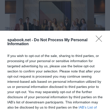
spabook.net -
Do Not Process My Personal
Information
If you wish to opt-out of the sale, sharing to third parties, or
processing of your personal or sensitive information for
A mentortalálkozó résztvevői sorban balról jobbra:
targeted advertising by us, please use the below opt-out
Semsei Rudolf (VakVarjú, PartyService), Kiss Márk
section to confirm your selection. Please note that after your
(CTC – Corvinus Tourism Club), Tikosné Pál Bianka
opt-out request is processed you may continue seeing
interest-based ads based on personal information utilized by
(Hungexpo), Galambos-Parti Regina (Aria Hotel
us or personal information disclosed to third parties prior to
Budapest, Bakancslista Magyarország), Papp Regina
your opt-out. You may separately opt-out of the further
(We love Budapest, Kirakós Budapest), Kiss
disclosure of your personal information by third parties on the
Zsuzsanna (Marriott), Bánhalmi Kata (Skilltrade,
IAB’s list of downstream participants. This information may
also be disclosed by us to third parties on the
IAB’s List of
Skillcom, Piqniq Budapest), Horváth Viola (protégé.),