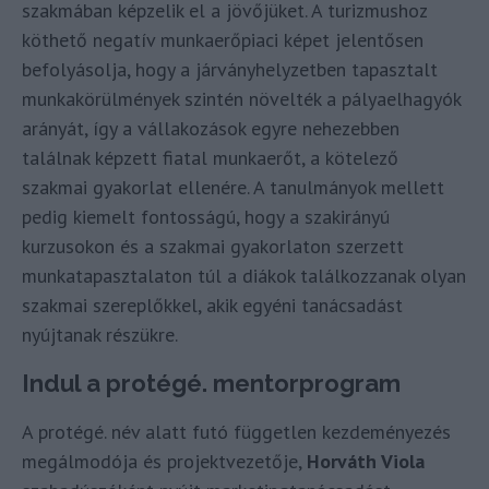
szakmában képzelik el a jövőjüket. A turizmushoz
köthető negatív munkaerőpiaci képet jelentősen
befolyásolja, hogy a járványhelyzetben tapasztalt
munkakörülmények szintén növelték a pályaelhagyók
arányát, így a vállakozások egyre nehezebben
találnak képzett fiatal munkaerőt, a kötelező
szakmai gyakorlat ellenére. A tanulmányok mellett
pedig kiemelt fontosságú, hogy a szakirányú
kurzusokon és a szakmai gyakorlaton szerzett
munkatapasztalaton túl a diákok találkozzanak olyan
szakmai szereplőkkel, akik egyéni tanácsadást
nyújtanak részükre.
Indul a protégé. mentorprogram
A protégé. név alatt futó független kezdeményezés
megálmodója és projektvezetője,
Horváth Viola