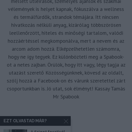
mellett útleírások, személyes ajánlók és szakmai
vélemények is helyet kapnak, fókuszálva a wellness
és termálfürdők, strandok témájára. Itt nincsen
hivatkozás nélküli anyag, kizárólag többszörösen
leellenőrzött, hiteles és minőségi tartalom, valódi
hozzáértéssel megkomponálva, mert a nevem és az
arcom adom hozzá. Elképzelhetetlen számomra,
hogy ne így tegyek. Ez különbözteti meg a Spabook-
ot a netes zajban. Örülök, hogy itt vagy, légy tagja az
utazást szerető Közösségünknek, kövesd az oldalt,
szólj hozzá a Facebook-on és várunk szeretettel zárt
csoportunkban is. Jó utat, sok élményt! Kassay Tamás
Mr Spabook
EZT OLVASTAD MÁR?
A Sziget fesztivál