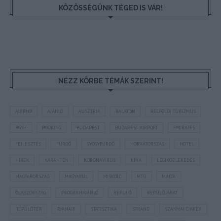
KÖZÖSSÉGÜNK TÉGED IS VÁR!
NÉZZ KÖRBE TÉMÁK SZERINT!
AIRBNB
AJÁNLÓ
AUSZTRIA
BALATON
BELFÖLDI TURIZMUS
BGYH
BOOKING
BUDAPEST
BUDAPEST AIRPORT
EMIRATES
FEJLESZTÉS
FÜRDŐ
GYÓGYFÜRDŐ
HORVÁTORSZÁG
HOTEL
HÍREK
KARANTÉN
KORONAVÍRUS
KÍNA
LÉGIKÖZLEKEDÉS
MAGYARORSZÁG
MAGYARUL
MISKOLC
MTÜ
MÁLTA
OLASZORSZÁG
PROGRAMAJÁNLÓ
REPÜLŐ
REPÜLŐJÁRAT
REPÜLŐTÉR
RYANAIR
STATISZTIKA
STRAND
SZAKMAI CIKKEK