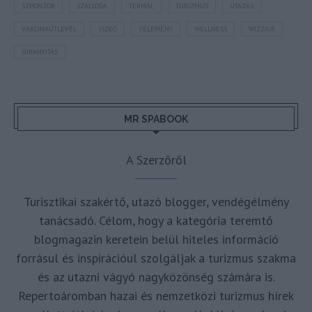
SZPONZOR
SZÁLLODA
TERMÁL
TURIZMUS
UTAZÁS
VAKCINAÚTLEVÉL
VIDEÓ
VÉLEMÉNY
WELLNESS
WIZZAIR
ÚJRANYITÁS
MR SPABOOK
A Szerzőről
Turisztikai szakértő, utazó blogger, vendégélmény
tanácsadó. Célom, hogy a kategória teremtő
blogmagazin keretein belül hiteles információ
forrásul és inspirációul szolgáljak a turizmus szakma
és az utazni vágyó nagyközönség számára is.
Repertoáromban hazai és nemzetközi turizmus hírek