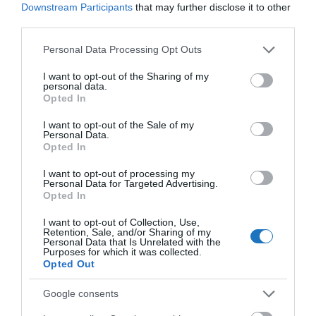
Downstream Participants
that may further disclose it to other
Nemesvölgyi Attila (Babka Budapest, Babka Deli),
third parties.
Lassú Lilla (Inspiration Travel), Kassay Tamás
Please note that this website/app uses one or more Google
Personal Data Processing Opt Outs
(Spabook), Darai-Nagy Judith (Smart Travel, Travel
services and may gather and store information including but
expert)
not limited to your visit or usage behaviour. You may click to
I want to opt-out of the Sharing of my
personal data.
grant or deny consent to Google and its third-party tags to
Opted In
A mentorálási program alapvetően 4 szekció köré
use your data for below specified purposes in below Google
consent section.
épül, amelyek az alábbi területekre összpontosítanak:
I want to opt-out of the Sale of my
Personal Data.
Opted In
vendéglátás,
I want to opt-out of processing my
szálláshelyek,
Personal Data for Targeted Advertising.
Opted In
utazásszervezés és rendezvények,
I want to opt-out of Collection, Use,
marketing, kreatív témák.
Retention, Sale, and/or Sharing of my
Personal Data that Is Unrelated with the
Purposes for which it was collected.
Opted Out
Ezen területeken belül olyan fontos témákat
érintenek majd a résztvevők, mint például a
Google consents
karriertervezés, a márkaépítés, az üzleti tervezés,