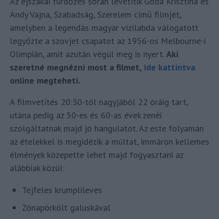
Az éjszakai fürdőzés során levetítik Goda Krisztina és
Andy Vajna, Szabadság, Szerelem című filmjét,
amelyben a legendás magyar vízilabda válogatott
legyőzte a szovjet csapatot az 1956-os Melbourne-i
Olimpián, amit azután végül meg is nyert.
Aki
szeretné megnézni most a filmet,
ide kattintva
online megteheti.
A filmvetítés 20:30-tól nagyjából 22 óráig tart,
utána pedig az 50-es és 60-as évek zenéi
szolgáltatnak majd jó hangulatot. Az este folyamán
az ételekkel is megidézik a múltat, immáron kellemes
élmények közepette lehet majd fogyasztani az
alábbiak közül:
Tejfeles krumplileves
Zónapörkölt galuskával