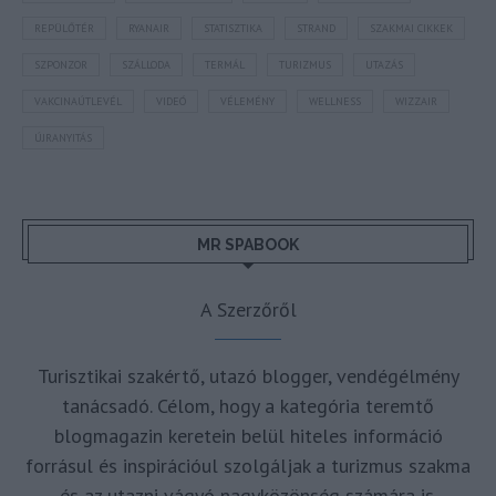
REPÜLŐTÉR
RYANAIR
STATISZTIKA
STRAND
SZAKMAI CIKKEK
SZPONZOR
SZÁLLODA
TERMÁL
TURIZMUS
UTAZÁS
VAKCINAÚTLEVÉL
VIDEÓ
VÉLEMÉNY
WELLNESS
WIZZAIR
ÚJRANYITÁS
MR SPABOOK
A Szerzőről
Turisztikai szakértő, utazó blogger, vendégélmény
tanácsadó. Célom, hogy a kategória teremtő
blogmagazin keretein belül hiteles információ
forrásul és inspirációul szolgáljak a turizmus szakma
és az utazni vágyó nagyközönség számára is.