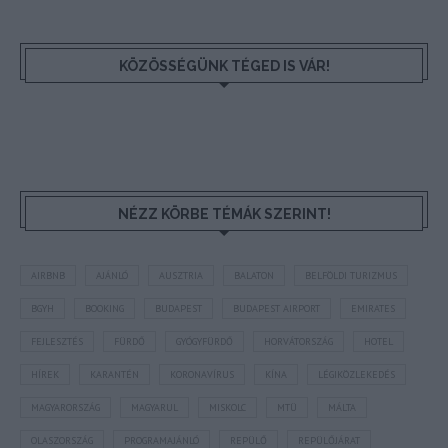
KÖZÖSSÉGÜNK TÉGED IS VÁR!
NÉZZ KÖRBE TÉMÁK SZERINT!
AIRBNB
AJÁNLÓ
AUSZTRIA
BALATON
BELFÖLDI TURIZMUS
BGYH
BOOKING
BUDAPEST
BUDAPEST AIRPORT
EMIRATES
FEJLESZTÉS
FÜRDŐ
GYÓGYFÜRDŐ
HORVÁTORSZÁG
HOTEL
HÍREK
KARANTÉN
KORONAVÍRUS
KÍNA
LÉGIKÖZLEKEDÉS
MAGYARORSZÁG
MAGYARUL
MISKOLC
MTÜ
MÁLTA
OLASZORSZÁG
PROGRAMAJÁNLÓ
REPÜLŐ
REPÜLŐJÁRAT