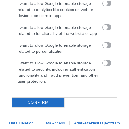
I want to allow Google to enable storage
Gyerekmedence
related to analytics like cookies on web or
device identifiers in apps.
Hőmérséklete 33-34 °C. Csak nyáron működik.
I want to allow Google to enable storage
Érdekelnek a wellness és utazós témák?
related to functionality of the website or app.
Csatlakozz
cs
oportunk
hoz
, ahol folyamatosan
I want to allow Google to enable storage
értesülhetsz szállás véleményekről, eseményekről és
related to personalization.
sok-sok
utazós
témáról is.
Oszd meg
másokkal is, hogy teret kaphasson a
I want to allow Google to enable storage
related to security, including authentication
hasznos tartalom a neten!
functionality and fraud prevention, and other
user protection.
Fürdőbaráti üdvözlettel,
Mr Spabook
Képek forrása: a fürdő Facebook
oldala
CONFIRM
Támogatásoddal
hozzájárulhatsz, hogy további
hasznos és egyre minőségibb tartalmakat tehessek
Data Deletion
Data Access
Adatkezeklési tájékoztató
közzé.