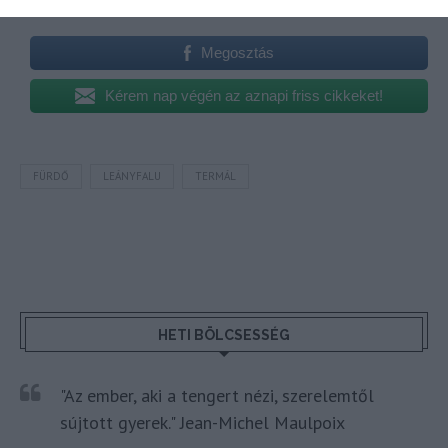
Megosztás
Kérem nap végén az aznapi friss cikkeket!
FÜRDŐ
LEÁNYFALU
TERMÁL
HETI BÖLCSESSÉG
"Az ember, aki a tengert nézi, szerelemtől
sújtott gyerek." Jean-Michel Maulpoix