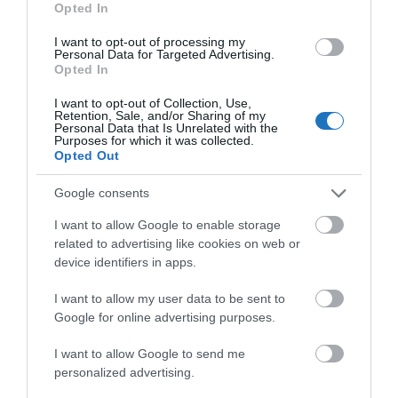
Opted In
Melegvizes élménymedence
I want to opt-out of processing my
Hőmérséklete 30-32 °C. Részben fedett, télen –
Personal Data for Targeted Advertising.
Opted In
nyáron működik.
I want to opt-out of Collection, Use,
Melegvizes gyógymedence
Retention, Sale, and/or Sharing of my
Personal Data that Is Unrelated with the
Hőmérséklete 37-39 °C. Részben fedett, télen –
Purposes for which it was collected.
Opted Out
nyáron működik.
Google consents
Strandmedence
Hőmérséklete 29-31 °C. Csak nyáron működik.
I want to allow Google to enable storage
related to advertising like cookies on web or
50 m-es úszómedence
device identifiers in apps.
Hőmérséklete 25-27 °C. Nyáron nyitott, télen
I want to allow my user data to be sent to
sátorral fedett.
Google for online advertising purposes.
Tanmedence
I want to allow Google to send me
Hőmérséklete 29-31 °C. Nyáron nyitott, télen
personalized advertising.
sátorral fedett.