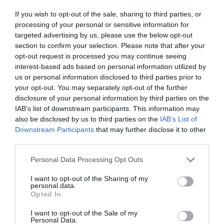
If you wish to opt-out of the sale, sharing to third parties, or
processing of your personal or sensitive information for
targeted advertising by us, please use the below opt-out
section to confirm your selection. Please note that after your
opt-out request is processed you may continue seeing
interest-based ads based on personal information utilized by
us or personal information disclosed to third parties prior to
your opt-out. You may separately opt-out of the further
disclosure of your personal information by third parties on the
IAB’s list of downstream participants. This information may
also be disclosed by us to third parties on the
IAB’s List of
Downstream Participants
that may further disclose it to other
third parties.
Please note that this website/app uses one or more Google
Personal Data Processing Opt Outs
A fürdőben 6 medence, van, ezek közül a
services and may gather and store information including but
strandmedence csak nyáron működik, de télen is
not limited to your visit or usage behaviour. You may click to
I want to opt-out of the Sharing of my
personal data.
igazán kellemes kikapcsolódást biztosít a többi,
grant or deny consent to Google and its third-party tags to
Opted In
use your data for below specified purposes in below Google
melegvizes egység. Szauna és masszás lehetőség is
consent section.
I want to opt-out of the Sale of my
van, külön térítés ellenében.
Personal Data.