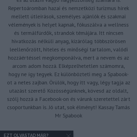
Repertoáromban hazai és nemzetközi turizmus hírek
mellett útleírások, személyes ajánlók és szakmai
vélemények is helyet kapnak, fókuszálva a wellness
és termálfürdők, strandok témájára. Itt nincsen
hivatkozás nélküli anyag, kizárólag többszörösen
leellenőrzött, hiteles és minőségi tartalom, valódi
hozzáértéssel megkomponálva, mert a nevem és az
arcom adom hozzá. Elképzelhetetlen számomra,
hogy ne így tegyek. Ez különbözteti meg a Spabook-
ot a netes zajban. Örülök, hogy itt vagy, légy tagja az
utazást szerető Közösségünknek, kövesd az oldalt,
szólj hozzá a Facebook-on és várunk szeretettel zárt
csoportunkban is. Jó utat, sok élményt! Kassay Tamás
Mr Spabook
EZT OLVASTAD MÁR?