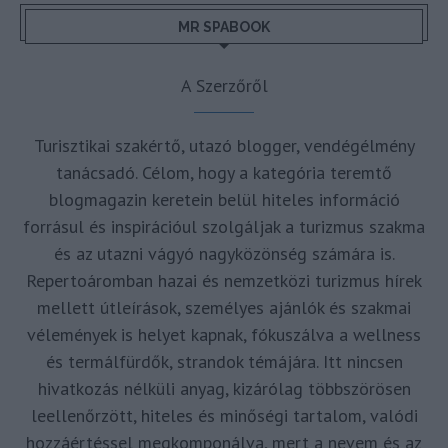
MR SPABOOK
A Szerzőről
Turisztikai szakértő, utazó blogger, vendégélmény
tanácsadó. Célom, hogy a kategória teremtő
blogmagazin keretein belül hiteles információ
forrásul és inspirációul szolgáljak a turizmus szakma
és az utazni vágyó nagyközönség számára is.
Repertoáromban hazai és nemzetközi turizmus hírek
mellett útleírások, személyes ajánlók és szakmai
vélemények is helyet kapnak, fókuszálva a wellness
és termálfürdők, strandok témájára. Itt nincsen
hivatkozás nélküli anyag, kizárólag többszörösen
leellenőrzött, hiteles és minőségi tartalom, valódi
hozzáértéssel megkomponálva, mert a nevem és az