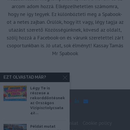
arcom adom hozzá. Elképzelhetetlen számomra,
hogy ne így tegyek. Ez különbözteti meg a Spabook-
ot a netes zajban. Örülök, hogy itt vagy, légy tagja az
utazást szerető Közösségünknek, kövesd az oldalt,
szólj hozzá a Facebook-on és várunk szeretettel zárt
csoportunkban is. Jó utat, sok élményt! Kassay Tamás
Mr Spabook
EZT OLVASTAD MÁR?
Légy Te is
részese a
rekorddöntésnek
az Országos
Vízipisztolycsata
42...
Impresszum
Médiaajánlat
Cookie policy
Példát mutat