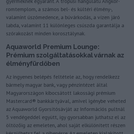
gyermeknek egyaránt. A trópusi hangulatú Angkor-
romtemplom, a számos bel- és kültéri élmény-,
valamint úszómedence, a búvárkodás, a vízen járó
labda, valamint 11 különleges csúszda garantálja a
szórakozást minden korosztálynak.
Aquaworld Premium Lounge:
Prémium szolgáltatásokkal várnak az
élményfürdőben
Az ingyenes belépés feltétele az, hogy rendelkezz
bármely magyar bank, vagy pénzintézet által
Magyarországon kibocsátott lakossági prémium
Mastercard® bankkártyával, amivel igénybe veheted
az Aquaworld Gyorsítósávját az Információs pultnál
5 vendégeddel együtt, így gyorsabban juthatsz el az
öltözőig az emeleten, ahol saját elkülönített részen
készülhetsz fel a pihenésre. Az emeleten kialakított