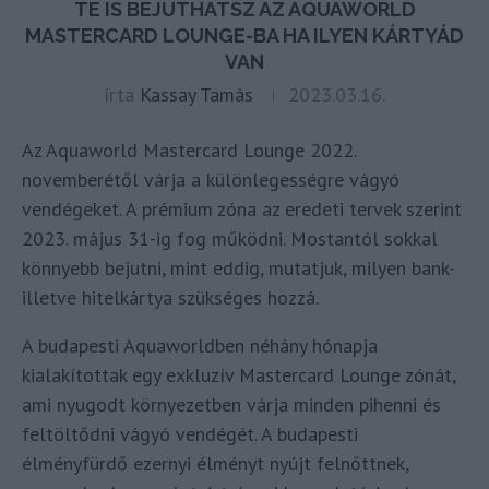
TE IS BEJUTHATSZ AZ AQUAWORLD
MASTERCARD LOUNGE-BA HA ILYEN KÁRTYÁD
VAN
írta
Kassay Tamás
2023.03.16.
Az Aquaworld Mastercard Lounge 2022.
novemberétől várja a különlegességre vágyó
vendégeket. A prémium zóna az eredeti tervek szerint
2023. május 31-ig fog működni. Mostantól sokkal
könnyebb bejutni, mint eddig, mutatjuk, milyen bank-
illetve hitelkártya szükséges hozzá.
A budapesti Aquaworldben néhány hónapja
kialakítottak egy exkluzív Mastercard Lounge zónát,
ami nyugodt környezetben várja minden pihenni és
feltöltődni vágyó vendégét. A budapesti
élményfürdő ezernyi élményt nyújt felnőttnek,