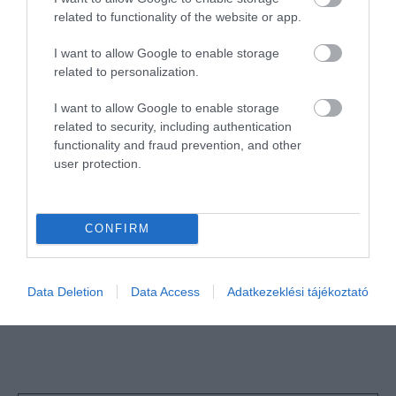
related to functionality of the website or app.
I want to allow Google to enable storage
related to personalization.
I want to allow Google to enable storage
HETI BÖLCSESSÉG
related to security, including authentication
functionality and fraud prevention, and other
user protection.
"Az ember, aki a tengert nézi, szerelemtől
sújtott gyerek." Jean-Michel Maulpoix
CONFIRM
KÖZÖSSÉGÜNK TÉGED IS VÁR!
Data Deletion
Data Access
Adatkezeklési tájékoztató