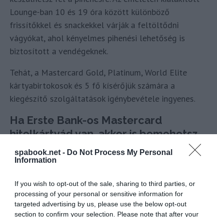
Lounge-ban 10 és 19 óra között különböző
frissítőkkel és snackekkel várják a feltöltődni
vágyókat, ahol kényelmes pihenési lehetőség is
biztosított a vendégeknek.
Tehát, a Mastercard Gold, Platinum, World Elite
kártyabirtokosok és 5 fő kísérőjük számára a
kiegészítő szolgáltatások igénybevétele ingyenes.
Ha Erste Bank-os Mastercard
hitelkártyád van, akkor is bemehetsz
spabook.net -
Do Not Process My Personal
Az Erste Bank március 16-án tájékoztatta az
Information
ügyfeleit arról, hogy amennyiben Mastercard típusú
hitelkártyával rendelkeznek, igénybe vehetik az
If you wish to opt-out of the sale, sharing to third parties, or
Aquaworld különleges prémium lounge
processing of your personal or sensitive information for
targeted advertising by us, please use the below opt-out
szolgáltatásait, a gyorsítósávot és az elkülönített
section to confirm your selection. Please note that after your