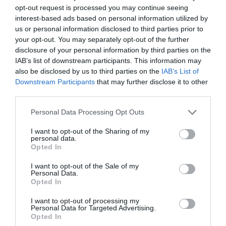
öltözőt is 5 vendégükkel együtt – annak ellenére,
opt-out request is processed you may continue seeing
hogy ezek a kártyák nyilvánvalóan nem tartoznak a
interest-based ads based on personal information utilized by
us or personal information disclosed to third parties prior to
fentebb említett prémium kártyák közé.
your opt-out. You may separately opt-out of the further
disclosure of your personal information by third parties on the
Tehát, akinek Erste Max, vagy Erste Wizz Air
IAB’s list of downstream participants. This information may
hitelkártyája van, most kényelmesebben csobbanhat,
also be disclosed by us to third parties on the
IAB’s List of
mint eddig.
Downstream Participants
that may further disclose it to other
third parties.
A prémium szolgáltatásokhoz való
Please note that this website/app uses one or more Google
jogosultság ellenőrzése fizikai bankkártya,
Personal Data Processing Opt Outs
services and may gather and store information including but
vagy digitális kártyát tároló okostelefon
not limited to your visit or usage behaviour. You may click to
I want to opt-out of the Sharing of my
terminálhoz való érintése szükséges.
personal data.
grant or deny consent to Google and its third-party tags to
Opted In
Digitalizált kártyáról készült
use your data for below specified purposes in below Google
képernyőfelvételt, vagy fizikai kártyáról
consent section.
I want to opt-out of the Sale of my
készült fotót nem fogadnak el.
Personal Data.
Opted In
FIGYELEM! Prémium kártyabirtokosaink a
I want to opt-out of processing my
fenti kiegészítő szolgáltatásokat
Personal Data for Targeted Advertising.
Opted In
térítésmentesen élvezhetik, azonban a