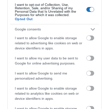
Mastercard prémium szolgáltatások
I want to opt-out of Collection, Use,
igénybevételéhez fürdő napijegy, családi
Retention, Sale, and/or Sharing of my
Personal Data that Is Unrelated with the
jegy vagy 3 órás jegy vásárlása szükséges
Purposes for which it was collected.
minden vendég számára
. (Azon Aquaworld
Opted Out
Resort vendégek, akiknek a szállodai
foglalása tartalmazza az Aquaworld
Google consents
élményfürdő használatát is, a prémium
I want to allow Google to enable storage
szolgáltatásokat – külön fürdő napijegy,
related to advertising like cookies on web or
családi jegy vagy 3 órás jegy vásárlása nélkül
device identifiers in apps.
– nem vehetik igénybe.)
I want to allow my user data to be sent to
Google for online advertising purposes.
Megosztás
I want to allow Google to send me
Kérem nap végén az aznapi friss cikkeket!
personalized advertising.
I want to allow Google to enable storage
related to analytics like cookies on web or
AQUAWORLD
BUDAPEST
FÜRDŐ
HÍREK
device identifiers in apps.
MAGYARORSZÁG
I want to allow Google to enable storage