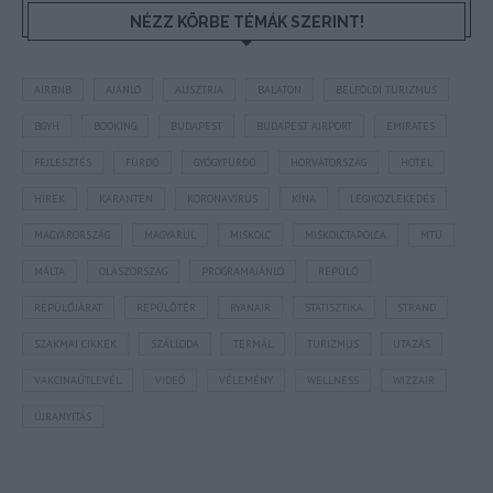
NÉZZ KÖRBE TÉMÁK SZERINT!
AIRBNB
AJÁNLÓ
AUSZTRIA
BALATON
BELFÖLDI TURIZMUS
BGYH
BOOKING
BUDAPEST
BUDAPEST AIRPORT
EMIRATES
FEJLESZTÉS
FÜRDŐ
GYÓGYFÜRDŐ
HORVÁTORSZÁG
HOTEL
HÍREK
KARANTÉN
KORONAVÍRUS
KÍNA
LÉGIKÖZLEKEDÉS
MAGYARORSZÁG
MAGYARUL
MISKOLC
MISKOLCTAPOLCA
MTÜ
MÁLTA
OLASZORSZÁG
PROGRAMAJÁNLÓ
REPÜLŐ
REPÜLŐJÁRAT
REPÜLŐTÉR
RYANAIR
STATISZTIKA
STRAND
SZAKMAI CIKKEK
SZÁLLODA
TERMÁL
TURIZMUS
UTAZÁS
VAKCINAÚTLEVÉL
VIDEÓ
VÉLEMÉNY
WELLNESS
WIZZAIR
ÚJRANYITÁS