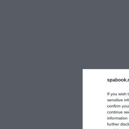
spabook.n
If you wish 
sensitive in
confirm you
continue se
information 
further disc