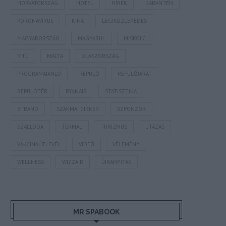
HORVÁTORSZÁG
HOTEL
HÍREK
KARANTÉN
KORONAVÍRUS
KÍNA
LÉGIKÖZLEKEDÉS
MAGYARORSZÁG
MAGYARUL
MISKOLC
MTÜ
MÁLTA
OLASZORSZÁG
PROGRAMAJÁNLÓ
REPÜLŐ
REPÜLŐJÁRAT
REPÜLŐTÉR
RYANAIR
STATISZTIKA
STRAND
SZAKMAI CIKKEK
SZPONZOR
SZÁLLODA
TERMÁL
TURIZMUS
UTAZÁS
VAKCINAÚTLEVÉL
VIDEÓ
VÉLEMÉNY
WELLNESS
WIZZAIR
ÚJRANYITÁS
MR SPABOOK