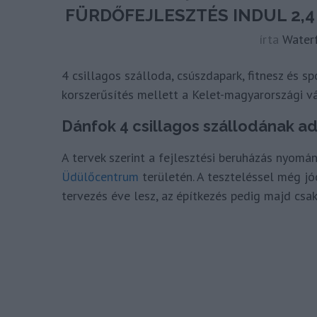
FÜRDŐFEJLESZTÉS INDUL 2,
írta
Water
4 csillagos szálloda, csúszdapark, fitnesz és sp
korszerűsítés mellett a Kelet-magyarországi v
Dánfok 4 csillagos szállodának a
A tervek szerint a fejlesztési beruházás nyomá
Üdülőcentrum
területén. A teszteléssel még jó
tervezés éve lesz, az építkezés pedig majd cs