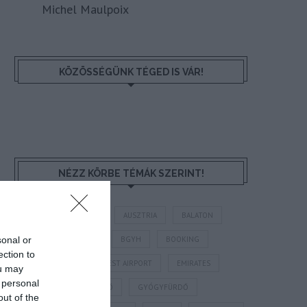
Michel Maulpoix
KÖZÖSSÉGÜNK TÉGED IS VÁR!
NÉZZ KÖRBE TÉMÁK SZERINT!
AIRBNB
AJÁNLÓ
AUSZTRIA
BALATON
sonal or
BELFÖLDI TURIZMUS
BGYH
BOOKING
ection to
BUDAPEST
BUDAPEST AIRPORT
EMIRATES
ou may
 personal
FEJLESZTÉS
FÜRDŐ
GYÓGYFÜRDŐ
out of the