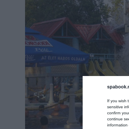
spabook.n
If you wish 
sensitive in
confirm you
continue se
information 