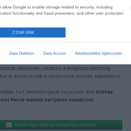
o allow Google to enable storage related to security, including
cation functionality and fraud prevention, and other user protection.
atlakozz csoportunkhoz
, és
iratkozz fel hírlevelünkre
!
CONFIRM
serkeszőlőn a Szinyei Merse-piknik
omáshellyel
Data Deletion
Data Access
Adatkezeklési tájékoztató
s táblákat helyeztek el pihenőhelyeket,
parkolókat
maszok létesültek, valamint a megközelíthetőség
kat is átszervezték. A túraútvonal mentén ajándékbolt
vekben fúrt termálkútjának helyszínén álló
Kútház
nyei Merse-kastély kertjében kialakított
Kérem nap végén az aznapi friss cikkeket!