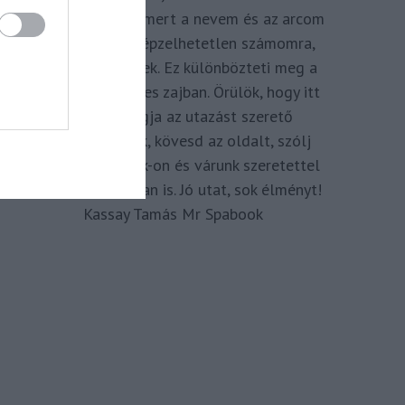
megkomponálva, mert a nevem és az arcom
adom hozzá. Elképzelhetetlen számomra,
hogy ne így tegyek. Ez különbözteti meg a
Spabook-ot a netes zajban. Örülök, hogy itt
vagy, légy tagja az utazást szerető
Közösségünknek, kövesd az oldalt, szólj
hozzá a Facebook-on és várunk szeretettel
zárt csoportunkban is. Jó utat, sok élményt!
Kassay Tamás Mr Spabook