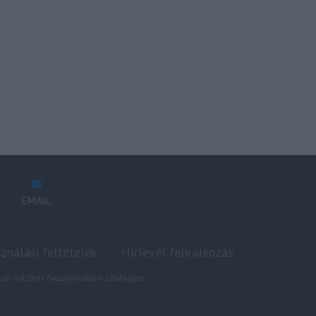
EMAIL
sználási feltételek
Hírlevél feliratkozás
ző írásbeli hozzájárulása szükséges.