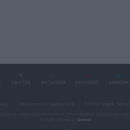
K
TWITTER
INSTAGRAM
PINTEREST
LINKEDIN
licy
Adatkezelési tájékoztató
Szerzői jogok, felha
abook.net oldalain található tartalmak felhasználásához, újraközléséhez a szer
All Rights Reserved by
Spabook