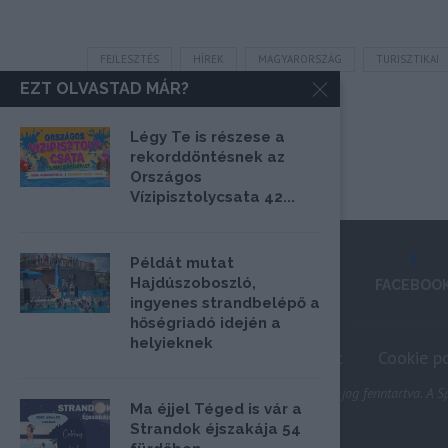
FEJLESZTÉS
HÍREK
MAGYARORSZÁG
TURISZTIKAI
EZT OLVASTAD MÁR?
Légy Te is részese a
rekorddöntésnek az
Országos
Vízipisztolycsata 42...
Példát mutat
Hajdúszoboszló,
FACEBOO
ingyenes strandbelépő a
hőségriadó idején a
helyieknek
Impresszum
Médiaajánlat
Cookie po
@2020 - Minden jog fenntartva. A Sp
Ma éjjel Téged is vár a
Strandok éjszakája 54