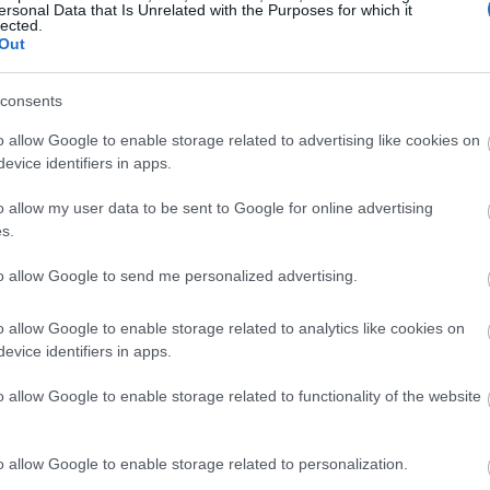
ersonal Data that Is Unrelated with the Purposes for which it
lected.
Out
lumenű turisztikai fejlesztés a településen, hiszen
a, hogy borászati élmény-látogatóközpont létesült
consents
ltal szintén a TOP pályázatán elnyert csaknem
230
o allow Google to enable storage related to advertising like cookies on
evice identifiers in apps.
o allow my user data to be sent to Google for online advertising
s.
to allow Google to send me personalized advertising.
o allow Google to enable storage related to analytics like cookies on
evice identifiers in apps.
o allow Google to enable storage related to functionality of the website
o allow Google to enable storage related to personalization.