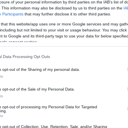
losure of your personal information by third parties on the IAB’s list of
. This information may also be disclosed by us to third parties on the
IA
LESZTÉS NÖVELI CSERKESZŐLŐ
Participants
that may further disclose it to other third parties.
IS VONZEREJÉT
 that this website/app uses one or more Google services and may gath
including but not limited to your visit or usage behaviour. You may click 
ettina
2023.10.04.
 to Google and its third-party tags to use your data for below specifi
ogle consent section.
fejlesztés a mintegy 2300 lakosú Cserkeszőlőn –
Nagykun-Szolnok Vármegyei Területfejlesztési
l Data Processing Opt Outs
o opt-out of the Sharing of my personal data.
keszőlő kulturális vonzerejének erősítése
In
o opt-out of the Sale of my Personal Data.
In
nyzat által a
Terület- és Településfejlesztési Operatív
75 millió
forintból valósult meg
to opt-out of processing my Personal Data for Targeted
ing.
In
risztikai szolgáltatást hoztak létre, amely akár
ésekhez illeszkedve minőségi élményt nyújt a
o opt-out of Collection, Use, Retention, Sale, and/or Sharing