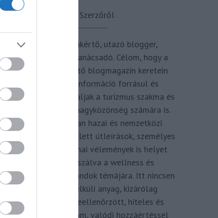
A Szerzőről
Turisztikai szakértő, utazó blogger,
vendégélmény tanácsadó. Célom, hogy a
kategória teremtő blogmagazin keretein
belül hiteles információ forrásul és
inspirációul szolgáljak a turizmus szakma és
az utazni vágyó nagyközönség számára is.
Repertoáromban hazai és nemzetközi
turizmus hírek mellett útleírások, személyes
ajánlók és szakmai vélemények is helyet
kapnak, fókuszálva a wellness és
termálfürdők, strandok témájára. Itt nincsen
hivatkozás nélküli anyag, kizárólag
többszörösen leellenőrzött, hiteles és
minőségi tartalom, valódi hozzáértéssel