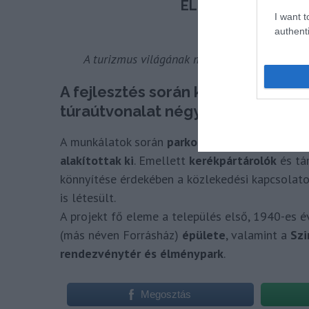
I want t
authenti
A turizmus világának megbízható híreiért
cs
A fejlesztés során kialakították C
túraútvonalat négy tematikus áll
A munkálatok során
parkosítottak
, információ
alakítottak ki
. Emellett
kerékpártárolók
és tá
könnyítése érdekében a közlekedési kapcsolato
is létesült.
A projekt fő eleme a település első, 1940-es é
(más néven Forrásház)
épülete
, valamint a
Szi
rendezvénytér és élménypark
.
Megosztás