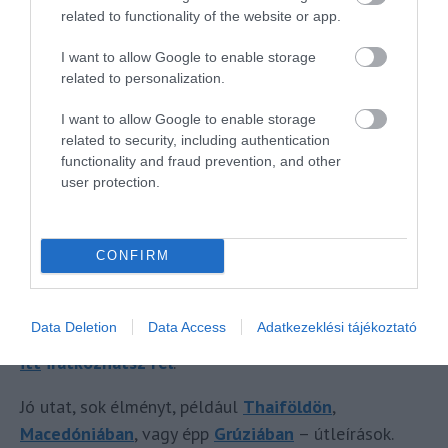
related to functionality of the website or app.
rendezvényt benevezte az Európa Tanács kulturális
utakért felelős szervezete (Cultural routes of the
I want to allow Google to enable storage
Council of Europe) díjára, amellyel
elnyerte a Best
related to personalization.
Practices Award (Legjobb Gyakorlatok Díja)
I want to allow Google to enable storage
kitüntetést
. A budapesti rendezvények ezzel
related to security, including authentication
hagyományteremtővé váltak, ennek hatására a
functionality and fraud prevention, and other
jövőben a Szövetség minden évben megszervezi az
user protection.
Európai Fürdőkultúra Napját.
Ha hasznosnak találtad az infót, nagyon örülök neki,
CONFIRM
ha megosztod a facebook
bejegyzést
és segíted,
hogy még több érdekes információról tudjak hírt adni
Data Deletion
Data Access
Adatkezeklési tájékoztató
a jövőben. A szigorúan nem spammelős
hírlevelemre
itt
iratkozhatsz fel
.
Jó utat, sok élményt, például
Thaiföldön
,
Macedóniában
, vagy épp
Grúziában
– útleírások.