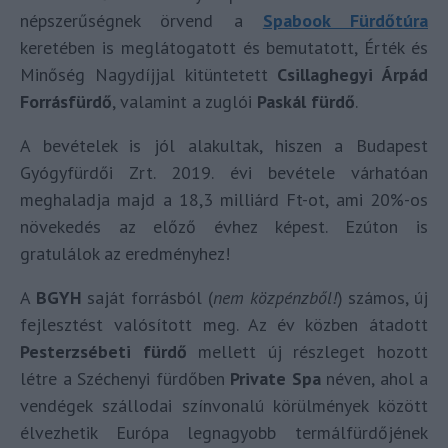
népszerűségnek örvend a
Spabook Fürdőtúra
keretében is meglátogatott és bemutatott, Érték és
Minőség Nagydíjjal kitüntetett
Csillaghegyi Árpád
Forrásfürdő
, valamint a zuglói
Paskál fürdő
.
A bevételek is jól alakultak, hiszen a Budapest
Gyógyfürdői Zrt. 2019. évi bevétele várhatóan
meghaladja majd a 18,3 milliárd Ft-ot, ami 20%-os
növekedés az előző évhez képest. Ezúton is
gratulálok az eredményhez!
A
BGYH
saját forrásból (
nem közpénzből!
) számos, új
fejlesztést valósított meg. Az év közben átadott
Pesterzsébeti fürdő
mellett új részleget hozott
létre a Széchenyi fürdőben
Private Spa
néven, ahol a
vendégek szállodai színvonalú körülmények között
élvezhetik Európa legnagyobb termálfürdőjének