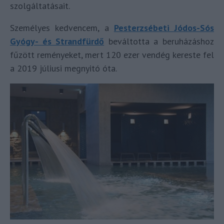
szolgáltatásait.
Személyes kedvencem, a
Pesterzsébeti Jódos-Sós
Gyógy- és Strandfürdő
beváltotta a beruházáshoz
fűzött reményeket, mert 120 ezer vendég kereste fel
a 2019 júliusi megnyitó óta.