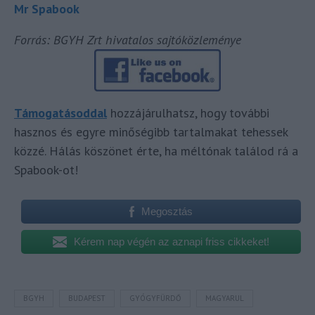
Mr Spabook
Forrás: BGYH Zrt hivatalos sajtóközleménye
Támogatásoddal
hozzájárulhatsz, hogy további
hasznos és egyre minőségibb tartalmakat tehessek
közzé. Hálás köszönet érte, ha méltónak találod rá a
Spabook-ot!
Megosztás
Kérem nap végén az aznapi friss cikkeket!
BGYH
BUDAPEST
GYÓGYFÜRDŐ
MAGYARUL