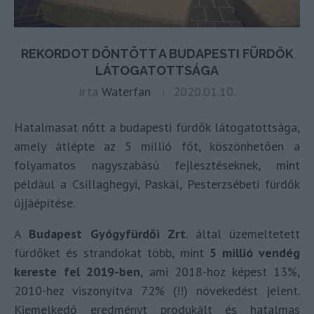
REKORDOT DÖNTÖTT A BUDAPESTI FÜRDŐK
LÁTOGATOTTSÁGA
írta
Waterfan
2020.01.10.
Hatalmasat nőtt a budapesti fürdők látogatottsága,
amely átlépte az 5 millió főt, köszönhetően a
folyamatos nagyszabású fejlesztéseknek, mint
például a Csillaghegyi, Paskál, Pesterzsébeti fürdők
újjáépítése.
A
Budapest Gyógyfürdői Zrt
. által üzemeltetett
fürdőket és strandokat több, mint
5 millió vendég
kereste fel 2019-ben
, ami 2018-hoz képest 13%,
2010-hez viszonyítva 72% (!!) növekedést jelent.
Kiemelkedő eredményt produkált és hatalmas