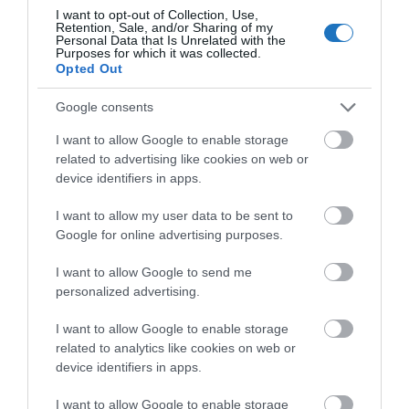
kedvet kapva kipróbáltatok 1-1 fürdőt!
I want to opt-out of Collection, Use,
Retention, Sale, and/or Sharing of my
Personal Data that Is Unrelated with the
Purposes for which it was collected.
Opted Out
Google consents
I want to allow Google to enable storage
related to advertising like cookies on web or
device identifiers in apps.
I want to allow my user data to be sent to
Google for online advertising purposes.
I want to allow Google to send me
personalized advertising.
A BGYH Zrt.
nemzetközi tevékenységének
köszönhetően az Európai Történelmi Fürdővárosok
I want to allow Google to enable storage
related to analytics like cookies on web or
Szövetsége a Gellért fürdőben még 2018
device identifiers in apps.
októberében, a Magyar Fürdőkultúra Napján
megrendezett szakmai és nagyközönségi
I want to allow Google to enable storage