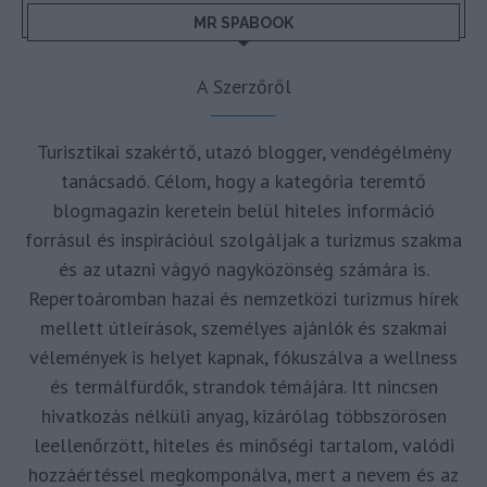
MR SPABOOK
A Szerzőről
Turisztikai szakértő, utazó blogger, vendégélmény
tanácsadó. Célom, hogy a kategória teremtő
blogmagazin keretein belül hiteles információ
forrásul és inspirációul szolgáljak a turizmus szakma
és az utazni vágyó nagyközönség számára is.
Repertoáromban hazai és nemzetközi turizmus hírek
mellett útleírások, személyes ajánlók és szakmai
vélemények is helyet kapnak, fókuszálva a wellness
és termálfürdők, strandok témájára. Itt nincsen
hivatkozás nélküli anyag, kizárólag többszörösen
leellenőrzött, hiteles és minőségi tartalom, valódi
hozzáértéssel megkomponálva, mert a nevem és az