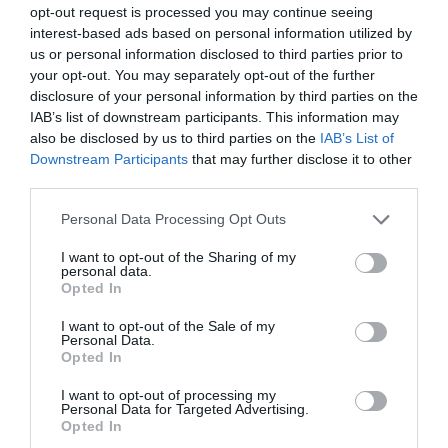
gyógyvizében, ami az összes többi, BGYH Zrt. által
opt-out request is processed you may continue seeing
üzemeltetett fürdő összforgalmának több, mint
interest-based ads based on personal information utilized by
35%-át teszi ki. 2019 egyik nagy pillanata volt,
us or personal information disclosed to third parties prior to
your opt-out. You may separately opt-out of the further
amikor ősszel hosszú
riportot készített
a Good
disclosure of your personal information by third parties on the
Morning America! 5 milliós nézettségű reggeli show-
IAB’s list of downstream participants. This information may
műsora a 2019 őszén bemutatott Gemini Man
also be disclosed by us to third parties on the
IAB’s List of
Downstream Participants
that may further disclose it to other
főszereplőjével,
Will Smith
-szel, aki ellátogatott a
third parties.
Széchenyi Fürdőbe. A filmet 2018-ban forgatták
szeretett fővárosunkban, részben a Széchenyi
Please note that this website/app uses one or more Google
Personal Data Processing Opt Outs
services and may gather and store information including but
fürdőben is.
not limited to your visit or usage behaviour. You may click to
I want to opt-out of the Sharing of my
personal data.
grant or deny consent to Google and its third-party tags to
Büszke vagyok rá, hogy az év során a világ minden
Opted In
use your data for below specified purposes in below Google
tájáról fogadott
400
forgatócsoport és sajtó
consent section.
I want to opt-out of the Sale of my
munkatárs között Mr Spabook is megtisztelő helyet
Personal Data.
Opted In
kapott és több alkalommal is
beszámolhattam az új
fejlesztésekről
. Öröm és büszkeség volt
I want to opt-out of processing my
Personal Data for Targeted Advertising.
visszajelzéseket kapni arról, hogy az ajánlóktól
Opted In