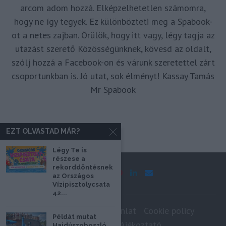
arcom adom hozzá. Elképzelhetetlen számomra,
hogy ne így tegyek. Ez különbözteti meg a Spabook-
ot a netes zajban. Örülök, hogy itt vagy, légy tagja az
utazást szerető Közösségünknek, kövesd az oldalt,
szólj hozzá a Facebook-on és várunk szeretettel zárt
csoportunkban is. Jó utat, sok élményt! Kassay Tamás
Mr Spabook
EZT OLVASTAD MÁR?
Légy Te is
részese a
rekorddöntésnek
az Országos
Vízipisztolycsata
42...
Impresszum
Médiaajánlat
Cookie policy
Példát mutat
Adatkezelési tájékoztató
Hajdúszoboszló,