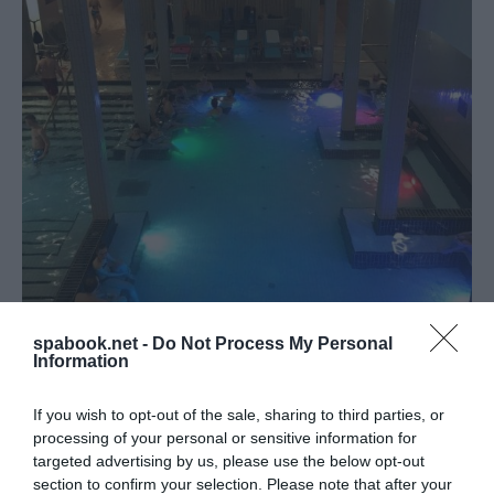
spabook.net -
Do Not Process My Personal
Information
If you wish to opt-out of the sale, sharing to third parties, or
A
leglátogatottabb fürdő
a Széchenyi Gyógyfürdő
processing of your personal or sensitive information for
targeted advertising by us, please use the below opt-out
lett:
1,8 millió
vendég ázott a legendás fürdő
section to confirm your selection. Please note that after your