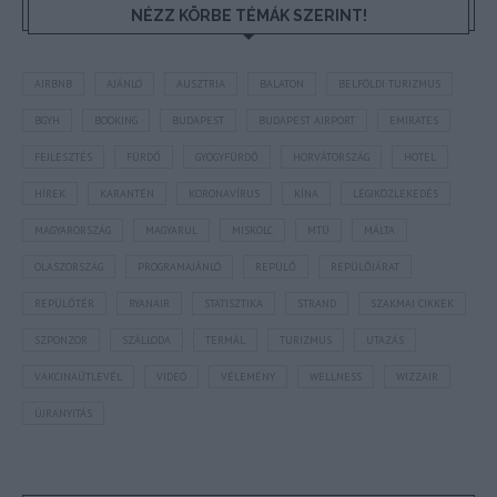
NÉZZ KÖRBE TÉMÁK SZERINT!
AIRBNB
AJÁNLÓ
AUSZTRIA
BALATON
BELFÖLDI TURIZMUS
BGYH
BOOKING
BUDAPEST
BUDAPEST AIRPORT
EMIRATES
FEJLESZTÉS
FÜRDŐ
GYÓGYFÜRDŐ
HORVÁTORSZÁG
HOTEL
HÍREK
KARANTÉN
KORONAVÍRUS
KÍNA
LÉGIKÖZLEKEDÉS
MAGYARORSZÁG
MAGYARUL
MISKOLC
MTÜ
MÁLTA
OLASZORSZÁG
PROGRAMAJÁNLÓ
REPÜLŐ
REPÜLŐJÁRAT
REPÜLŐTÉR
RYANAIR
STATISZTIKA
STRAND
SZAKMAI CIKKEK
SZPONZOR
SZÁLLODA
TERMÁL
TURIZMUS
UTAZÁS
VAKCINAÚTLEVÉL
VIDEÓ
VÉLEMÉNY
WELLNESS
WIZZAIR
ÚJRANYITÁS