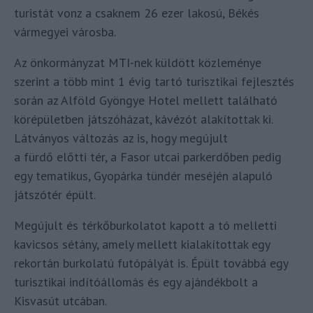
turistát vonz a csaknem 26 ezer lakosú, Békés
vármegyei városba.
Az önkormányzat MTI-nek küldött közleménye
szerint a több mint 1 évig tartó turisztikai fejlesztés
során az Alföld Gyöngye Hotel mellett található
körépületben játszóházat, kávézót alakítottak ki.
Látványos változás az is, hogy megújult
a fürdő előtti tér, a Fasor utcai parkerdőben pedig
egy tematikus, Gyopárka tündér meséjén alapuló
játszótér épült.
Megújult és térkőburkolatot kapott a tó melletti
kavicsos sétány, amely mellett kialakítottak egy
rekortán burkolatú futópályát is. Épült továbbá egy
turisztikai indítóállomás és egy ajándékbolt a
Kisvasút utcában.