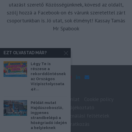
utazást szerető Közösségünknek, kövesd az oldalt,
szólj hozzá a Facebook-on és várunk szeretettel zárt
csoportunkban is. Jó utat, sok élményt! Kassay Tamás
Mr Spabook
EZT OLVASTAD MÁR?
Légy Te is
részese a
rekorddöntésnek
az Országos
Vízipisztolycsata
42...
Impresszum
Médiaajánlat
Cookie policy
Példát mutat
Adatkezelési tájékoztató
Hajdúszoboszló,
ingyenes
Szerzői jogok, felhasználási feltételek
strandbelépő a
hőségriadó idején
Hírlevél feliratkozás
a helyieknek