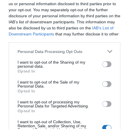
Hírek csoportba
, sasolj meg
Instán
és
TikTok
-on!
us or personal information disclosed to third parties prior to
your opt-out. You may separately opt-out of the further
Gyopárosfürdő
„az Alföld gyöngye”-ként
disclosure of your personal information by third parties on the
IAB’s list of downstream participants. This information may
ismert, Orosházához tartozó üdülőhely Békés
also be disclosed by us to third parties on the
IAB’s List of
vármegyében. Orosháza központjától 3 kilométerre,
Downstream Participants
that may further disclose it to other
természetvédelmi területen, a Gyopáros-tó partján
third parties.
található.
Please note that this website/app uses one or more Google
Personal Data Processing Opt Outs
services and may gather and store information including but
not limited to your visit or usage behaviour. You may click to
I want to opt-out of the Sharing of my
Megosztás
personal data.
grant or deny consent to Google and its third-party tags to
Opted In
use your data for below specified purposes in below Google
Kérem nap végén az aznapi friss cikkeket!
consent section.
I want to opt-out of the Sale of my
Personal Data.
Opted In
FEJLESZTÉS
FÜRDŐ
HÍREK
MAGYARORSZÁG
I want to opt-out of processing my
Personal Data for Targeted Advertising.
Opted In
I want to opt-out of Collection, Use,
Retention, Sale, and/or Sharing of my