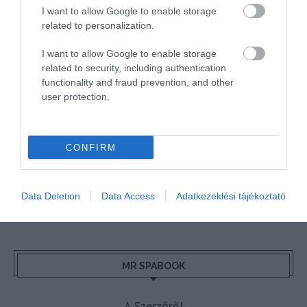
I want to allow Google to enable storage
BGYH
BOOKING
BUDAPEST
BUDAPEST AIRPORT
EMIRATES
related to personalization.
FEJLESZTÉS
FÜRDŐ
GYÓGYFÜRDŐ
HORVÁTORSZÁG
HOTEL
I want to allow Google to enable storage
HÍREK
KARANTÉN
KORONAVÍRUS
KÍNA
LÉGIKÖZLEKEDÉS
related to security, including authentication
functionality and fraud prevention, and other
MAGYARORSZÁG
MAGYARUL
MISKOLC
MTÜ
MÁLTA
user protection.
OLASZORSZÁG
PROGRAMAJÁNLÓ
REPÜLŐ
REPÜLŐJÁRAT
REPÜLŐTÉR
RYANAIR
STATISZTIKA
STRAND
SZAKMAI CIKKEK
CONFIRM
SZPONZOR
SZÁLLODA
TERMÁL
TURIZMUS
UTAZÁS
VAKCINAÚTLEVÉL
VIDEÓ
VÉLEMÉNY
WELLNESS
WIZZAIR
Data Deletion
Data Access
Adatkezeklési tájékoztató
ÚJRANYITÁS
MR SPABOOK
A Szerzőről