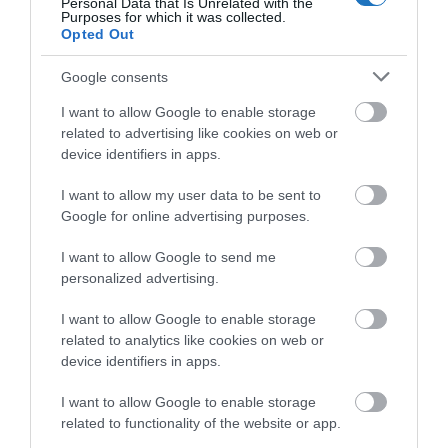
Personal Data that Is Unrelated with the
Purposes for which it was collected.
Opted Out
HETI BÖLCSESSÉG
Google consents
"Az ember, aki a tengert nézi, szerelemtől
I want to allow Google to enable storage
related to advertising like cookies on web or
sújtott gyerek." Jean-Michel Maulpoix
device identifiers in apps.
I want to allow my user data to be sent to
Google for online advertising purposes.
KÖZÖSSÉGÜNK TÉGED IS VÁR!
I want to allow Google to send me
personalized advertising.
I want to allow Google to enable storage
related to analytics like cookies on web or
device identifiers in apps.
NÉZZ KÖRBE TÉMÁK SZERINT!
I want to allow Google to enable storage
related to functionality of the website or app.
AIRBNB
AJÁNLÓ
AUSZTRIA
BALATON
BELFÖLDI TURIZMUS