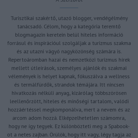
Turisztikai szakértő, utazó blogger, vendégélmény
tanácsadó. Célom, hogy a kategória teremtő
blogmagazin keretein belül hiteles információ
forrásul és inspirációul szolgáljak a turizmus szakma
és az utazni vágyó nagyközönség számára is.
Repertoáromban hazai és nemzetközi turizmus hírek
mellett útleírások, személyes ajánlók és szakmai
vélemények is helyet kapnak, fókuszálva a wellness
és termálfürdők, strandok témájára. Itt nincsen
hivatkozás nélküli anyag, kizárólag többszörösen
leellenőrzött, hiteles és minőségi tartalom, valódi
hozzáértéssel megkomponálva, mert a nevem és az
arcom adom hozzá. Elképzelhetetlen számomra,
hogy ne így tegyek. Ez különbözteti meg a Spabook-
ot a netes zajban. Örülök, hogy itt vagy, légy tagja az