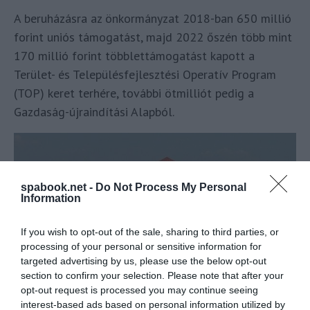
A beruházásra az önkormányzat 2018-ban 650 millió
forint uniós támogatást, majd 2022 őszén több mint
170 millió forint többlettámogatást kapott a
Terület- és Településfejlesztési Operatív Program
(TOP) keret terhére, további ötmilliót pedig a
Gazdaság-újraindítási Alapból.
spabook.net -
Do Not Process My Personal
Information
If you wish to opt-out of the sale, sharing to third parties, or
processing of your personal or sensitive information for
targeted advertising by us, please use the below opt-out
section to confirm your selection. Please note that after your
Czank Máté
, Public domain, via Wikimedia Commons
;
opt-out request is processed you may continue seeing
Kövesd a Spabook-ot
Facebook
-on, lépj be az
Utazás
interest-based ads based on personal information utilized by