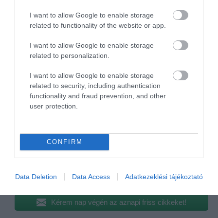
Ezek közül az utóbbi valósult meg a
Mogyoróssy
I want to allow Google to enable storage
János Városi Könyvtár
udvarán, amely kaphatna egy új
related to functionality of the website or app.
és emelkedett funkciót a későbbiekben.
I want to allow Google to enable storage
related to personalization.
Precíz utazós és turizmus szakmai hírek várnak
minden nap az
Utazás Hírek
csoportban, csatlakozz
I want to allow Google to enable storage
hozzánk!
related to security, including authentication
functionality and fraud prevention, and other
Érdekelnek a gyógyfürdős témák? Ajánlom
user protection.
figyelmedbe a
Fürdők, Gyógyfürdők
csoportot.
Ha útleírások, szállás vélemények is érdekelnek,
akkor vár a
Wellness, Utazás, Élmények
csoport, sőt,
CONFIRM
Hírlevelünkre
is feliratkozhatsz.
Data Deletion
Data Access
Adatkezeklési tájékoztató
Megosztás
Kérem nap végén az aznapi friss cikkeket!