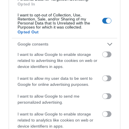
Opted In
megfelelően itt a 2. verzió valósult meg.
I want to opt-out of Collection, Use,
Közös minden típusban a víz, ami elengedhetetlen
Retention, Sale, and/or Sharing of my
Personal Data that Is Unrelated with the
része a japánkertnek és általában kút, vagy folyóka
Purposes for which it was collected.
Opted Out
formájában jelenik meg benne. A gyulai japánkert
tervezője ez utóbbit választotta ki a síkvidéki kert
Google consents
adottságainak megfelelően.
I want to allow Google to enable storage
related to advertising like cookies on web or
Mindkét típusú
japánkert
kialakítása lehet:
device identifiers in apps.
shin – „igazi”, részletgazdag, szigorú formai
I want to allow my user data to be sent to
előírásoknak eleget tevő;
Google for online advertising purposes.
gyo – „egyszerű”, szabadabban kezelt, kevésbé
I want to allow Google to send me
personalized advertising.
részletgazdag;
so – „vázlatos”, leegyszerűsített, szabad
I want to allow Google to enable storage
related to analytics like cookies on web or
kialakítású kert.
device identifiers in apps.