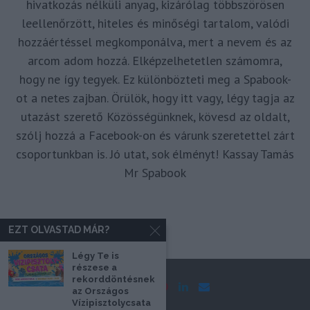
hivatkozás nélküli anyag, kizárólag többszörösen
leellenőrzött, hiteles és minőségi tartalom, valódi
hozzáértéssel megkomponálva, mert a nevem és az
arcom adom hozzá. Elképzelhetetlen számomra,
hogy ne így tegyek. Ez különbözteti meg a Spabook-
ot a netes zajban. Örülök, hogy itt vagy, légy tagja az
utazást szerető Közösségünknek, kövesd az oldalt,
szólj hozzá a Facebook-on és várunk szeretettel zárt
csoportunkban is. Jó utat, sok élményt! Kassay Tamás
Mr Spabook
EZT OLVASTAD MÁR?
Légy Te is
részese a
rekorddöntésnek
az Országos
Vízipisztolycsata