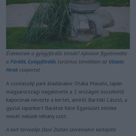
Érdekelnek a gyógyfürdős témák? Ajánlom figyelmedbe
a
Fürdők, Gyógyfürdők
, turizmus témákban az
Utazás
Hírek
csoportot
A csodaszép park átadásakor Otaka Masato, Japán
magyarországi nagykövete a 2 országot összekötő
kapocsnak nevezte a kertet, amiről Bartóki László, a
gyulai Japánkert Barátok Köre Egyesület elnöke
mesél nekünk néhány szót:
A kert tervezője Dani Zoltán szentendrei kertépítő