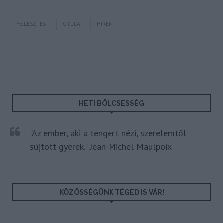
FEJLESZTÉS
GYULA
HÍREK
HETI BÖLCSESSÉG
"Az ember, aki a tengert nézi, szerelemtől
sújtott gyerek." Jean-Michel Maulpoix
KÖZÖSSÉGÜNK TÉGED IS VÁR!