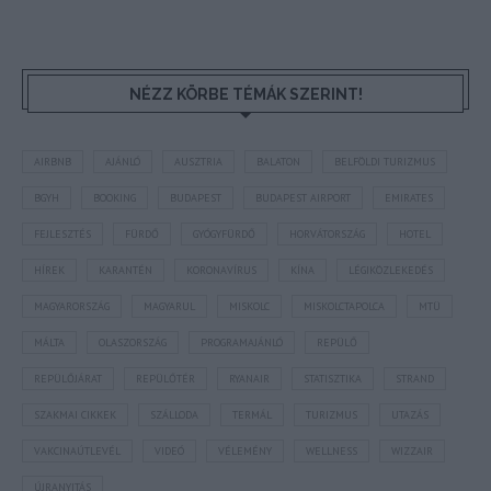
NÉZZ KÖRBE TÉMÁK SZERINT!
AIRBNB
AJÁNLÓ
AUSZTRIA
BALATON
BELFÖLDI TURIZMUS
BGYH
BOOKING
BUDAPEST
BUDAPEST AIRPORT
EMIRATES
FEJLESZTÉS
FÜRDŐ
GYÓGYFÜRDŐ
HORVÁTORSZÁG
HOTEL
HÍREK
KARANTÉN
KORONAVÍRUS
KÍNA
LÉGIKÖZLEKEDÉS
MAGYARORSZÁG
MAGYARUL
MISKOLC
MISKOLCTAPOLCA
MTÜ
MÁLTA
OLASZORSZÁG
PROGRAMAJÁNLÓ
REPÜLŐ
REPÜLŐJÁRAT
REPÜLŐTÉR
RYANAIR
STATISZTIKA
STRAND
SZAKMAI CIKKEK
SZÁLLODA
TERMÁL
TURIZMUS
UTAZÁS
VAKCINAÚTLEVÉL
VIDEÓ
VÉLEMÉNY
WELLNESS
WIZZAIR
ÚJRANYITÁS