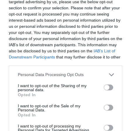
Mi is az a japánkert?
targeted advertising by us, please use the below opt-out
section to confirm your selection. Please note that after your
opt-out request is processed you may continue seeing
interest-based ads based on personal information utilized by
us or personal information disclosed to third parties prior to
your opt-out. You may separately opt-out of the further
disclosure of your personal information by third parties on the
IAB’s list of downstream participants. This information may
also be disclosed by us to third parties on the
IAB’s List of
Downstream Participants
that may further disclose it to other
third parties.
Please note that this website/app uses one or more Google
Personal Data Processing Opt Outs
services and may gather and store information including but
not limited to your visit or usage behaviour. You may click to
I want to opt-out of the Sharing of my
personal data.
Fotók:
Dr. Bartóki László
grant or deny consent to Google and its third-party tags to
Opted In
use your data for below specified purposes in below Google
consent section.
A japánkerteknek 2 típusa van, a 1. tsuki-yama azaz
I want to opt-out of the Sale of my
Personal Data.
hegyvidéki, fő motívuma a vízesés és a tó 2. hira-
Opted In
niwa azaz síkvidéki, alapformáját a kövek
I want to opt-out of processing my
elrendezése határozza meg. A helyi adottságoknak
Personal Data for Targeted Advertising.