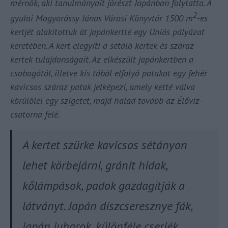
mérnök, aki tanulmányait jórészt Japánban folytatta. A
2
gyulai Mogyoróssy János Városi Könyvtár 1500 m
-es
kertjét alakítottuk át japánkertté egy Uniós pályázat
keretében. A kert elegyíti a sétáló kertek és száraz
kertek tulajdonságait. Az elkészült japánkertben a
csobogótól, illetve kis tóból elfolyó patakot egy fehér
kavicsos száraz patak jelképezi, amely ketté válva
körülölel egy szigetet, majd halad tovább az Élővíz-
csatorna felé.
A kertet szürke kavicsos sétányon
lehet körbejárni, gránit hidak,
kőlámpások, padok gazdagítják a
látványt. Japán díszcseresznye fák,
japán juharok, különféle cserjék