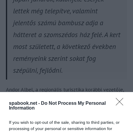
lettek még telepítve, valamint
jelentős számú bambusz adja a
hátteret a szomszédos ház felé. A kert
most született, a következő években
reményeink szerint sokat fog
szépülni, fejlődni.
Andor Albel, a regionális turisztika korábbi vezetője,
jelenleg is aktív turisztikai szakértő reményét fejezte
spabook.net -
Do Not Process My Personal
ki a város egyik
Facebook csoportjában
, hogy a jövő
Information
ajándéka lesz, ha a Japánkert majd szinergiában
együtt él az Öreg Körössel.
If you wish to opt-out of the sale, sharing to third parties, or
processing of your personal or sensitive information for