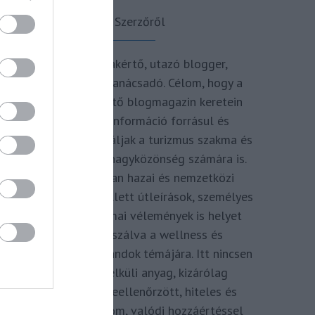
A Szerzőről
Turisztikai szakértő, utazó blogger,
vendégélmény tanácsadó. Célom, hogy a
kategória teremtő blogmagazin keretein
belül hiteles információ forrásul és
inspirációul szolgáljak a turizmus szakma és
az utazni vágyó nagyközönség számára is.
Repertoáromban hazai és nemzetközi
turizmus hírek mellett útleírások, személyes
ajánlók és szakmai vélemények is helyet
kapnak, fókuszálva a wellness és
termálfürdők, strandok témájára. Itt nincsen
hivatkozás nélküli anyag, kizárólag
többszörösen leellenőrzött, hiteles és
minőségi tartalom, valódi hozzáértéssel