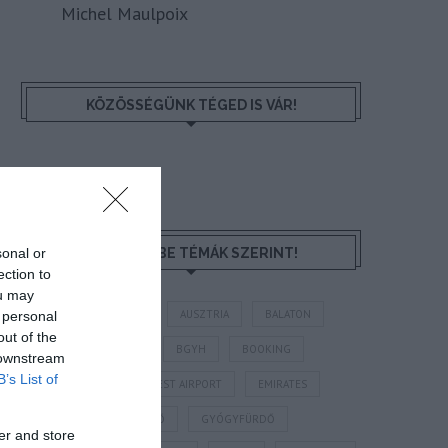
Michel Maulpoix
KÖZÖSSÉGÜNK TÉGED IS VÁR!
sonal or
NÉZZ KÖRBE TÉMÁK SZERINT!
ection to
ou may
AIRBNB
AJÁNLÓ
AUSZTRIA
BALATON
 personal
out of the
BELFÖLDI TURIZMUS
BGYH
BOOKING
 downstream
B’s List of
BUDAPEST
BUDAPEST AIRPORT
EMIRATES
FEJLESZTÉS
FÜRDŐ
GYÓGYFÜRDŐ
er and store