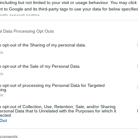
including but not limited to your visit or usage behaviour. You may click 
LT A JEGY AZ EGYIK VIDÉKI
 to Google and its third-party tags to use your data for below specifi
LFÜRDŐBEN
ogle consent section.
Tamás
2023.01.05.
l Data Processing Opt Outs
ra emelte a belépőjegyek árát, egész pontosan 1400
o opt-out of the Sharing of my personal data.
a meg a
Pénzcentrum
.
In
 fürdők különösen érintettek. A tipikusan
o opt-out of the Sale of my Personal Data.
 üzemeltetéséhez nincsenek elegendő anyagi források,
In
 mondjuk az éttermek számára biztosított 5%-os áfa
to opt-out of processing my Personal Data for Targeted
i szolgáltatásokból, például masszázsokból lehet
ing.
In
o opt-out of Collection, Use, Retention, Sale, and/or Sharing
nőtt belépőjével nagyon olcsónak volt mondható, így
ersonal Data that Is Unrelated with the Purposes for which it
lected.
os jegy sem kirívó, az átlagos budapesti fürdők árai
Out
consents