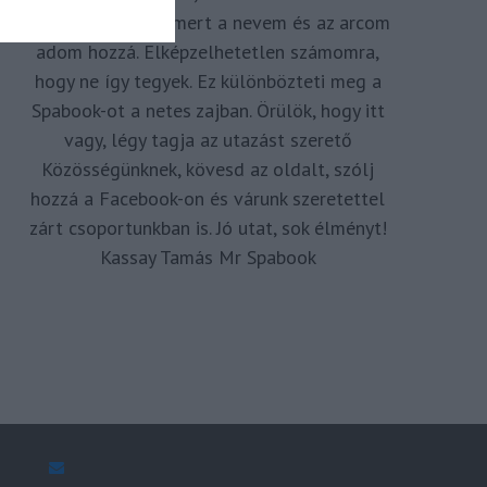
megkomponálva, mert a nevem és az arcom
adom hozzá. Elképzelhetetlen számomra,
hogy ne így tegyek. Ez különbözteti meg a
Spabook-ot a netes zajban. Örülök, hogy itt
vagy, légy tagja az utazást szerető
Közösségünknek, kövesd az oldalt, szólj
hozzá a Facebook-on és várunk szeretettel
zárt csoportunkban is. Jó utat, sok élményt!
Kassay Tamás Mr Spabook