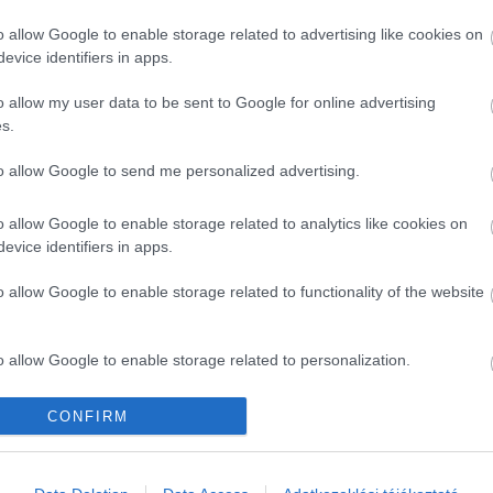
o allow Google to enable storage related to advertising like cookies on
evice identifiers in apps.
o allow my user data to be sent to Google for online advertising
s.
to allow Google to send me personalized advertising.
o allow Google to enable storage related to analytics like cookies on
evice identifiers in apps.
o allow Google to enable storage related to functionality of the website
o allow Google to enable storage related to personalization.
Kérem nap végén az aznapi friss cikkeket!
o allow Google to enable storage related to security, including
CONFIRM
cation functionality and fraud prevention, and other user protection.