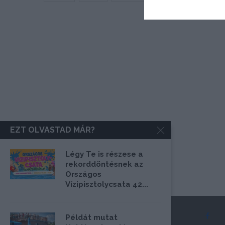
EZT OLVASTAD MÁR?
Légy Te is részese a
rekorddöntésnek az
Országos
Vízipisztolycsata 42...
Példát mutat