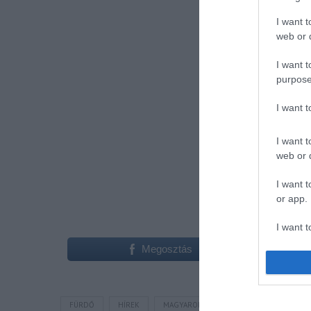
I want t
web or d
I want t
purpose
I want 
I want t
web or d
I want t
or app.
I want t
Megosztás
I want t
authenti
FÜRDŐ
HÍREK
MAGYARORSZÁG
TERMÁL