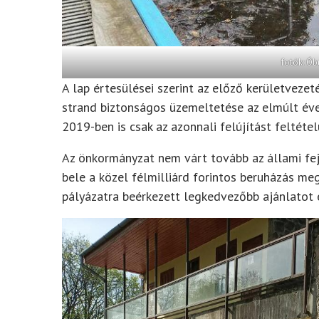
fotók: Ó
A lap értesülései szerint az előző kerületvez
strand biztonságos üzemeltetése az elmúlt év
2019-ben is csak az azonnali felújítást feltéte
Az önkormányzat nem várt tovább az állami fej
bele a közel félmilliárd forintos beruházás me
pályázatra beérkezett legkedvezőbb ajánlatot