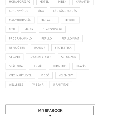
HORVÁTORSZÁG
HOTEL
HÍREK
KARANTÉN
KORONAVÍRUS
KÍNA
LÉGIKÖZLEKEDÉS
MAGYARORSZÁG
MAGYARUL
MISKOLC
MTÜ
MÁLTA
OLASZORSZÁG
PROGRAMAJÁNLÓ
REPÜLŐ
REPÜLŐJÁRAT
REPÜLŐTÉR
RYANAIR
STATISZTIKA
STRAND
SZAKMAI CIKKEK
SZPONZOR
SZÁLLODA
TERMÁL
TURIZMUS
UTAZÁS
VAKCINAÚTLEVÉL
VIDEÓ
VÉLEMÉNY
WELLNESS
WIZZAIR
ÚJRANYITÁS
MR SPABOOK