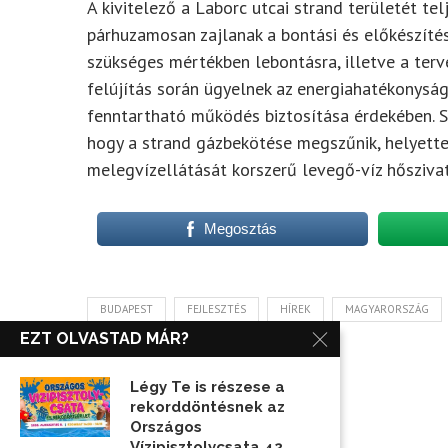
A kivitelező a Laborc utcai strand területét te
párhuzamosan zajlanak a bontási és előkészítés
szükséges mértékben lebontásra, illetve a terve
felújítás során ügyelnek az energiahatékonyság
fenntartható működés biztosítása érdekében. S
hogy a strand gázbekötése megszűnik, helyette
melegvízellátását korszerű levegő-víz hőszivat
Megosztás
BUDAPEST
FEJLESZTÉS
HÍREK
MAGYARORSZÁG
EZT OLVASTAD MÁR?
Légy Te is részese a
rekorddöntésnek az
Országos
Vízipisztolycsata 42...