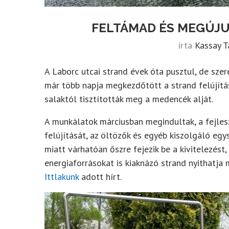
FELTÁMAD ÉS MEGÚJU
írta
Kassay 
A Laborc utcai strand évek óta pusztul, de sze
már több napja megkezdőtött a strand felújítás
salaktól tisztították meg a medencék alját.
A munkálatok márciusban megindultak, a fejlesz
felújítását, az öltözők és egyéb kiszolgáló egy
miatt várhatóan őszre fejezik be a kivitelezést
energiaforrásokat is kiaknázó strand nyithatja
Ittlakunk
adott hírt.