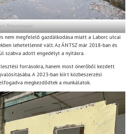
buda Önkormányzata
etés nem megfelelő gazdálkodása miatt a Laborc utcai
ekben lehetetlenné vált. Az ÁNTSZ már 2018-ban és
lül szabva adott engedélyt a nyitásra.
lesztési forrásokra, hanem most önerőből kezdett
gvalósításába. A 2023-ban kiírt közbeszerzési
 elfogadva megkezdődtek a munkálatok.