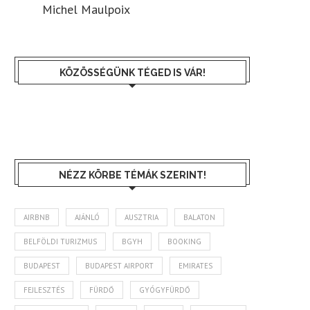
Michel Maulpoix
KÖZÖSSÉGÜNK TÉGED IS VÁR!
NÉZZ KÖRBE TÉMÁK SZERINT!
AIRBNB
AJÁNLÓ
AUSZTRIA
BALATON
BELFÖLDI TURIZMUS
BGYH
BOOKING
BUDAPEST
BUDAPEST AIRPORT
EMIRATES
FEJLESZTÉS
FÜRDŐ
GYÓGYFÜRDŐ