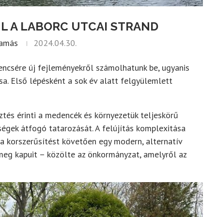
L A LABORC UTCAI STRAND
Tamás
2024.04.30.
rencsére új fejleményekről számolhatunk be, ugyanis
a. Első lépésként a sok év alatt felgyülemlett
tés érinti a medencék és környezetük teljeskörű
ségek átfogó tatarozását. A felújítás komplexitása
, a korszerűsítést követően egy modern, alternatív
 meg kapuit – közölte az önkormányzat, amelyről az