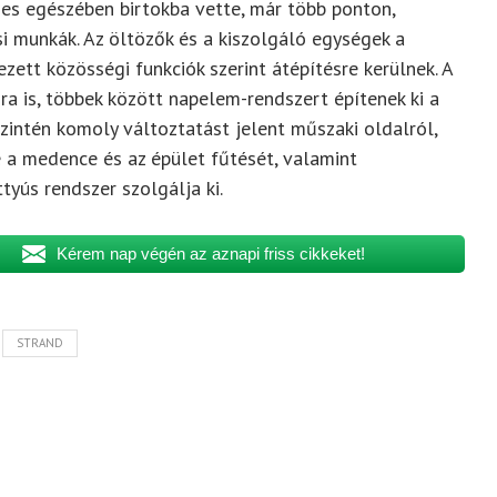
ljes egészében birtokba vette, már több ponton,
i munkák. Az öltözők és a kiszolgáló egységek a
zett közösségi funkciók szerint átépítésre kerülnek. A
ra is, többek között napelem-rendszert építenek ki a
zintén komoly változtatást jelent műszaki oldalról,
 a medence és az épület fűtését, valamint
tyús rendszer szolgálja ki.
Kérem nap végén az aznapi friss cikkeket!
STRAND