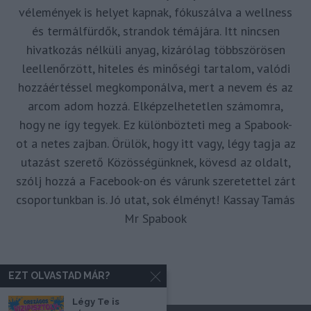
vélemények is helyet kapnak, fókuszálva a wellness
és termálfürdők, strandok témájára. Itt nincsen
hivatkozás nélküli anyag, kizárólag többszörösen
leellenőrzött, hiteles és minőségi tartalom, valódi
hozzáértéssel megkomponálva, mert a nevem és az
arcom adom hozzá. Elképzelhetetlen számomra,
hogy ne így tegyek. Ez különbözteti meg a Spabook-
ot a netes zajban. Örülök, hogy itt vagy, légy tagja az
utazást szerető Közösségünknek, kövesd az oldalt,
szólj hozzá a Facebook-on és várunk szeretettel zárt
csoportunkban is. Jó utat, sok élményt! Kassay Tamás
Mr Spabook
EZT OLVASTAD MÁR?
Légy Te is