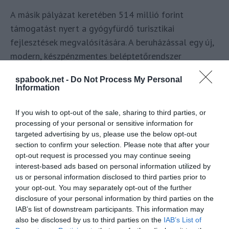
A másik pályázat keretében 514 millió forint
támogatást nyert a gyógyfürdő turisztikai
fejlesztések megvalósítására. A beruházással egy új,
modern, készpénzmentes beléptetőrendszer
telepítenek, valamint a strand területén a
spabook.net -
Do Not Process My Personal
vendéglátás minőségét fogják javítani és
Information
egységesítik az arculati elemeket is, hogy a
vendégeket a mindig rendezett, virágos park mellett
If you wish to opt-out of the sale, sharing to third parties, or
processing of your personal or sensitive information for
ehhez méltó épített környezet is várja.
targeted advertising by us, please use the below opt-out
section to confirm your selection. Please note that after your
Fürdős hírekkel, információkkal, akciókkal vár a
opt-out request is processed you may continue seeing
Gyógyfürdők csoport, csatlakozz
, vagy iratkozz fel
interest-based ads based on personal information utilized by
hírlevelünkre
.
us or personal information disclosed to third parties prior to
your opt-out. You may separately opt-out of the further
disclosure of your personal information by third parties on the
Megosztás
IAB’s list of downstream participants. This information may
also be disclosed by us to third parties on the
IAB’s List of
Kérem nap végén az aznapi friss cikkeket!