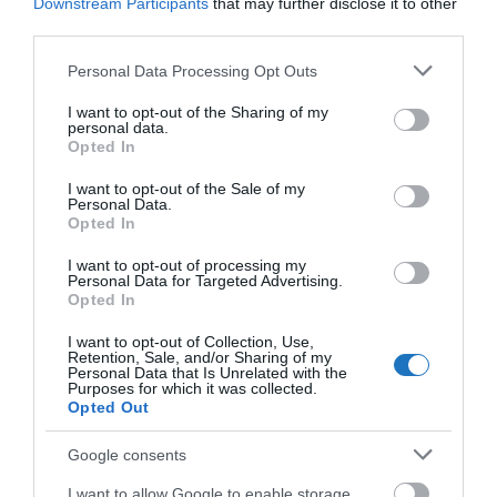
Downstream Participants
that may further disclose it to other
third parties.
Please note that this website/app uses one or more Google
Personal Data Processing Opt Outs
FEJLESZTÉS
FÜRDŐ
GYÓGYFÜRDŐ
HARKÁNY
services and may gather and store information including but
not limited to your visit or usage behaviour. You may click to
I want to opt-out of the Sharing of my
HARKÁNYI GYÓGYFÜRDŐ
HÍREK
MAGYARORSZÁG
personal data.
grant or deny consent to Google and its third-party tags to
Opted In
use your data for below specified purposes in below Google
consent section.
I want to opt-out of the Sale of my
Personal Data.
Opted In
I want to opt-out of processing my
Personal Data for Targeted Advertising.
Opted In
HETI BÖLCSESSÉG
I want to opt-out of Collection, Use,
Retention, Sale, and/or Sharing of my
"Az ember, aki a tengert nézi, szerelemtől
Personal Data that Is Unrelated with the
Purposes for which it was collected.
sújtott gyerek." Jean-Michel Maulpoix
Opted Out
Google consents
I want to allow Google to enable storage