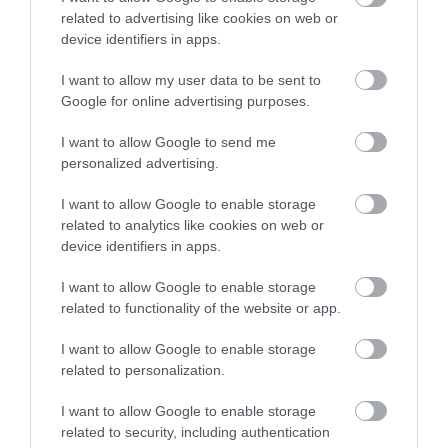
KÖZÖSSÉGÜNK TÉGED IS VÁR!
related to advertising like cookies on web or
device identifiers in apps.
I want to allow my user data to be sent to
Google for online advertising purposes.
I want to allow Google to send me
NÉZZ KÖRBE TÉMÁK SZERINT!
personalized advertising.
I want to allow Google to enable storage
AIRBNB
AJÁNLÓ
AUSZTRIA
BALATON
BELFÖLDI TURIZMUS
related to analytics like cookies on web or
device identifiers in apps.
BGYH
BOOKING
BUDAPEST
BUDAPEST AIRPORT
EMIRATES
FEJLESZTÉS
FÜRDŐ
GYÓGYFÜRDŐ
HORVÁTORSZÁG
HOTEL
I want to allow Google to enable storage
related to functionality of the website or app.
HÍREK
KARANTÉN
KORONAVÍRUS
KÍNA
LÉGIKÖZLEKEDÉS
MAGYARORSZÁG
MAGYARUL
MISKOLC
MISKOLCTAPOLCA
MTÜ
I want to allow Google to enable storage
related to personalization.
MÁLTA
OLASZORSZÁG
PROGRAMAJÁNLÓ
REPÜLŐ
I want to allow Google to enable storage
REPÜLŐJÁRAT
REPÜLŐTÉR
RYANAIR
STATISZTIKA
STRAND
related to security, including authentication
SZAKMAI CIKKEK
SZÁLLODA
TERMÁL
TURIZMUS
UTAZÁS