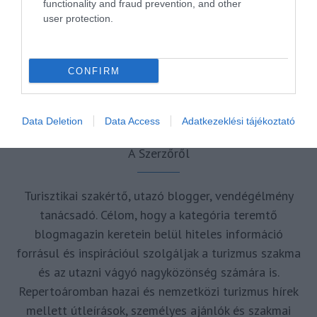
functionality and fraud prevention, and other
user protection.
VAKCINAÚTLEVÉL
VIDEÓ
VÉLEMÉNY
WELLNESS
WIZZAIR
ÚJRANYITÁS
CONFIRM
MR SPABOOK
Data Deletion
Data Access
Adatkezeklési tájékoztató
A Szerzőről
Turisztikai szakértő, utazó blogger, vendégélmény
tanácsadó. Célom, hogy a kategória teremtő
blogmagazin keretein belül hiteles információ
forrásul és inspirációul szolgáljak a turizmus szakma
és az utazni vágyó nagyközönség számára is.
Repertoáromban hazai és nemzetközi turizmus hírek
mellett útleírások, személyes ajánlók és szakmai