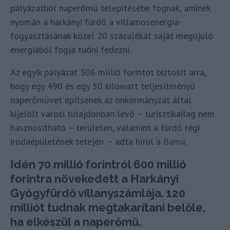
pályázatból naperőmű telepítésébe fognak, aminek
nyomán a harkányi fürdő a villamosenergia-
fogyasztásának közel 20 százalékát saját megújuló
energiából fogja tudni fedezni.
Az egyik pályázat 306 millió forintot biztosít arra,
hogy egy 490 és egy 50 kilowatt teljesítményű
naperőművet építsenek az önkormányzat által
kijelölt városi tulajdonban lévő – turisztikailag nem
hasznosítható – területen, valamint a fürdő régi
irodaépületének tetején. – adta hírül a
Bama
.
Idén 70 millió forintról 600 millió
forintra növekedett a Harkányi
Gyógyfürdő villanyszámlája. 120
milliót tudnak megtakarítani belőle,
ha elkészül a naperőmű.