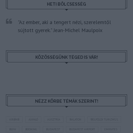
HETI BÖLCSESSÉG
"Az ember, aki a tengert nézi, szerelemtől
sújtott gyerek." Jean-Michel Maulpoix
KÖZÖSSÉGÜNK TÉGED IS VÁR!
NÉZZ KÖRBE TÉMÁK SZERINT!
AIRBNB
AJÁNLÓ
AUSZTRIA
BALATON
BELFÖLDI TURIZMUS
BGYH
BOOKING
BUDAPEST
BUDAPEST AIRPORT
EMIRATES