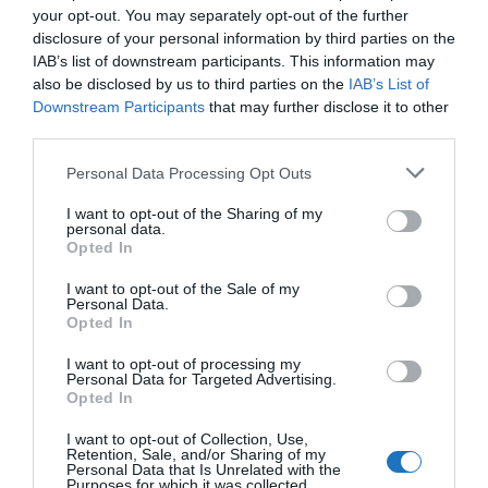
your opt-out. You may separately opt-out of the further
Harkány
Harkány
disclosure of your personal information by third parties on the
IAB’s list of downstream participants. This information may
also be disclosed by us to third parties on the
IAB’s List of
Harkányi Gyógy- és
Harkány
Downstream Participants
that may further disclose it to other
Strandfürdő
third parties.
Please note that this website/app uses one or more Google
Personal Data Processing Opt Outs
Hatvan
Hatvan Városi Strandfürdő /
services and may gather and store information including but
not limited to your visit or usage behaviour. You may click to
I want to opt-out of the Sharing of my
personal data.
Markovits Kálmán Városi
grant or deny consent to Google and its third-party tags to
Hatvan
Opted In
use your data for below specified purposes in below Google
Uszoda
consent section.
I want to opt-out of the Sale of my
Personal Data.
Igal
Igali-Gyógyfürdő
Opted In
I want to opt-out of processing my
Kecskemét
Kecskeméti fürdő
Personal Data for Targeted Advertising.
Opted In
Brigetio Gyógyfürdő
I want to opt-out of Collection, Use,
Komárom
Retention, Sale, and/or Sharing of my
Komárom
Personal Data that Is Unrelated with the
Purposes for which it was collected.