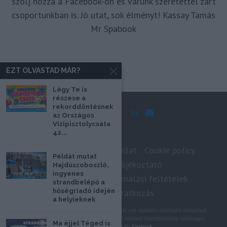
szólj hozzá a Facebook-on és várunk szeretettel zárt
csoportunkban is. Jó utat, sok élményt! Kassay Tamás
Mr Spabook
EZT OLVASTAD MÁR?
Légy Te is
részese a
rekorddöntésnek
az Országos
Vízipisztolycsata
42...
Impresszum
Médiaajánlat
Cookie policy
Példát mutat
Adatkezelési tájékoztató
Hajdúszoboszló,
ingyenes
Szerzői jogok, felhasználási feltételek
strandbelépő a
hőségriadó idején
Hírlevél feliratkozás
a helyieknek
@2020 - Minden jog fenntartva. A Spabook.net oldalain található tartalmak
felhasználásához, újraközléséhez a szerző írásbeli hozzájárulása szükséges.
Ma éjjel Téged is
All Rights Reserved by
Spabook