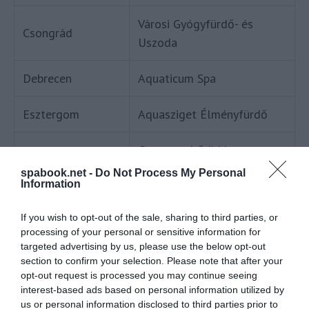
Városi Gyógyfürdő- és
Csongrád
Uszoda
Debrecen
Aquaticum Spa
Esztergom
Aquasziget Élményfürdő
Gyomaendrődi Liget
Gyomaendrőd
Gyógyfürdő és Kemping
spabook.net -
Do Not Process My Personal
Information
Dr. Csépe György Uszoda és
Gyöngyös
If you wish to opt-out of the sale, sharing to third parties, or
Termálstrand
processing of your personal or sensitive information for
targeted advertising by us, please use the below opt-out
Gyula
Gyulai Várfürdő Kft.
section to confirm your selection. Please note that after your
opt-out request is processed you may continue seeing
interest-based ads based on personal information utilized by
Hajdúszoboszló
Hungarospa
us or personal information disclosed to third parties prior to