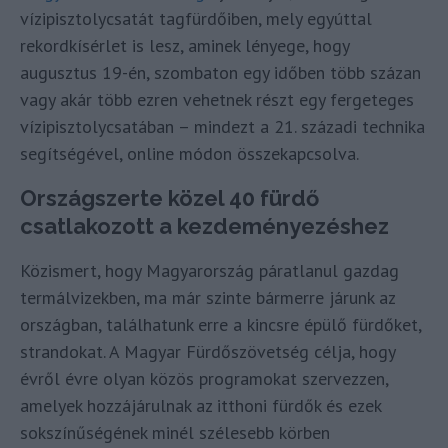
vízipisztolycsatát tagfürdőiben, mely egyúttal
rekordkísérlet is lesz, aminek lényege, hogy
augusztus 19-én, szombaton egy időben több százan
vagy akár több ezren vehetnek részt egy fergeteges
vízipisztolycsatában – mindezt a 21. századi technika
segítségével, online módon összekapcsolva.
Országszerte közel 40 fürdő
csatlakozott a kezdeményezéshez
Közismert, hogy Magyarország páratlanul gazdag
termálvizekben, ma már szinte bármerre járunk az
országban, találhatunk erre a kincsre épülő fürdőket,
strandokat. A Magyar Fürdőszövetség célja, hogy
évről évre olyan közös programokat szervezzen,
amelyek hozzájárulnak az itthoni fürdők és ezek
sokszínűségének minél szélesebb körben