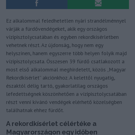
Ez alkalommal feledhetetlen nyári strandélménnyel
várják a fürdővendégeket, akik egy országos
vízipisztolycsatában és egyben rekordkísérletben
vehetnek részt. Az újdonság, hogy nem egy
helyszínen, hanem egyszerre több helyen folyik majd
vízipisztolycsata. Összesen 39 fürdő csatlakozott a
most első alkalommal meghirdetett, közös „Magyar
Rekordkísérlet” akciónkhoz. A kelettől nyugatig,
északtól délig tartó, gyakorlatilag országos
lefedettségnek köszönhetően a vízipisztolycsatában
részt venni kívánó vendégek elérhető közelségben
találhatnak ehhez fürdőt.
A rekordkísérlet célértéke a
Magyarországon egy időben