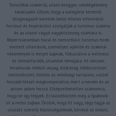
Turisztikai szakértő, utazó blogger, vendégélmény
tanácsadó. Célom, hogy a kategória teremtő
blogmagazin keretein belül hiteles információ
forrásul és inspirációul szolgáljak a turizmus szakma
és az utazni vágyó nagyközönség számára is.
Repertoáromban hazai és nemzetközi turizmus hírek
mellett útleírások, személyes ajánlók és szakmai
vélemények is helyet kapnak, fókuszálva a wellness
és termálfürdők, strandok témájára. Itt nincsen
hivatkozás nélküli anyag, kizárólag többszörösen
leellenőrzött, hiteles és minőségi tartalom, valódi
hozzáértéssel megkomponálva, mert a nevem és az
arcom adom hozzá. Elképzelhetetlen számomra,
hogy ne így tegyek. Ez különbözteti meg a Spabook-
ot a netes zajban. Örülök, hogy itt vagy, légy tagja az
utazást szerető Közösségünknek, kövesd az oldalt,