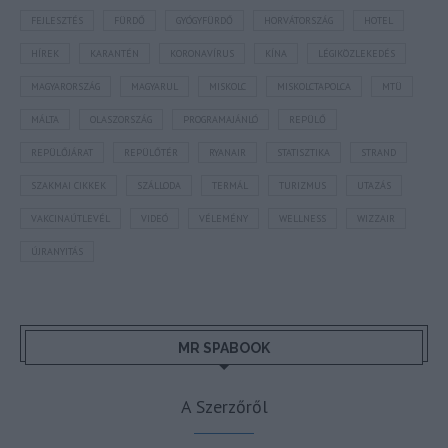
FEJLESZTÉS
FÜRDŐ
GYÓGYFÜRDŐ
HORVÁTORSZÁG
HOTEL
HÍREK
KARANTÉN
KORONAVÍRUS
KÍNA
LÉGIKÖZLEKEDÉS
MAGYARORSZÁG
MAGYARUL
MISKOLC
MISKOLCTAPOLCA
MTÜ
MÁLTA
OLASZORSZÁG
PROGRAMAJÁNLÓ
REPÜLŐ
REPÜLŐJÁRAT
REPÜLŐTÉR
RYANAIR
STATISZTIKA
STRAND
SZAKMAI CIKKEK
SZÁLLODA
TERMÁL
TURIZMUS
UTAZÁS
VAKCINAÚTLEVÉL
VIDEÓ
VÉLEMÉNY
WELLNESS
WIZZAIR
ÚJRANYITÁS
MR SPABOOK
A Szerzőről