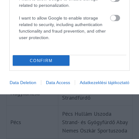
Miskolc
Barlangfürdő
related to personalization.
Miskolc
Selyemréti strandfürdő
I want to allow Google to enable storage
related to security, including authentication
functionality and fraud prevention, and other
Miskolc
Ellipsum Strandfürdő
user protection.
Szent Erzsébet Mórahalmi
Mórahalom
Gyógyfürdő
CONFIRM
Mosonmagyaróvár
Flexum Thermal &Spa
Data Deletion
Data Access
Adatkezeklési tájékoztató
Kanizsa Uszoda és
Nagykanizsa
Strandfürdő
Pécs Hullám Uszoda
Pécs
Strand- és Gyógyfürdő Abay
Nemes Oszkár Sportuszoda