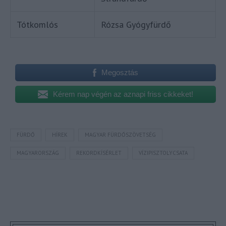
Tótkomlós
Rózsa Gyógyfürdő
Megosztás
Kérem nap végén az aznapi friss cikkeket!
FÜRDŐ
HÍREK
MAGYAR FÜRDŐSZÖVETSÉG
MAGYARORSZÁG
REKORDKÍSÉRLET
VÍZIPISZTOLYCSATA