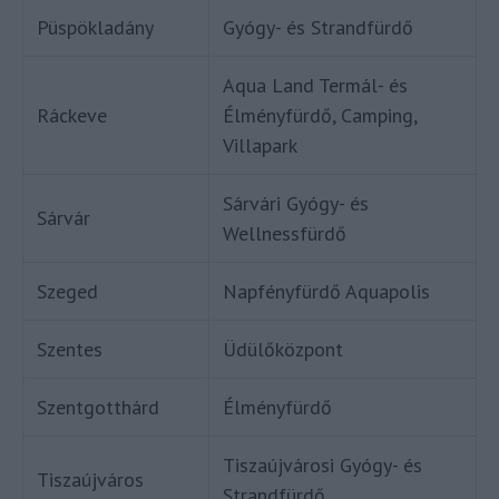
Püspökladány
Gyógy- és Strandfürdő
Aqua Land Termál- és
Ráckeve
Élményfürdő, Camping,
Villapark
Sárvári Gyógy- és
Sárvár
Wellnessfürdő
Szeged
Napfényfürdő Aquapolis
Szentes
Üdülőközpont
Szentgotthárd
Élményfürdő
Tiszaújvárosi Gyógy- és
Tiszaújváros
Strandfürdő