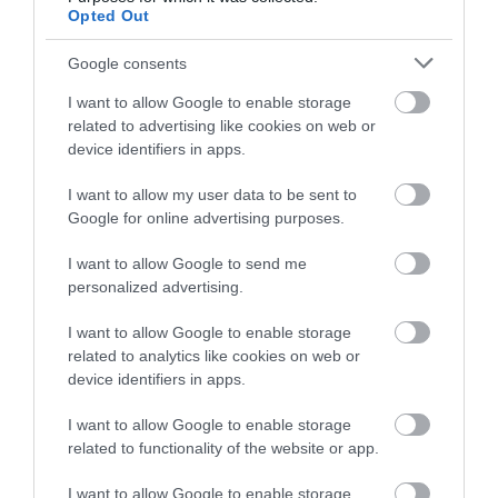
Opted Out
Miklóssy János
Kunszentmiklós
Sportközpont
Google consents
I want to allow Google to enable storage
Lakitelek –
related to advertising like cookies on web or
Lakitelek – Tősfürdő
Tősfürdő
device identifiers in apps.
I want to allow my user data to be sent to
Leányfalu
Leányfalu Termálfürdő
Google for online advertising purposes.
Lenti Gyógyfürdő és Szent
I want to allow Google to send me
Lenti
personalized advertising.
György Energiapark
I want to allow Google to enable storage
Makó
Hagymatikum Gyógyfürdő
related to analytics like cookies on web or
device identifiers in apps.
Mezőtúri Strandfürdő és
Mezőtúr
I want to allow Google to enable storage
Fedett Uszoda
related to functionality of the website or app.
I want to allow Google to enable storage