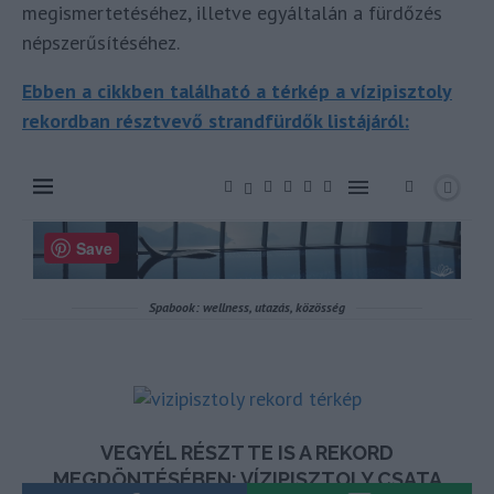
megismertetéséhez, illetve egyáltalán a fürdőzés
népszerűsítéséhez.
Ebben a cikkben található a térkép a vízipisztoly
rekordban résztvevő strandfürdők listájáról: