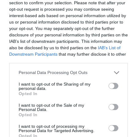
section to confirm your selection. Please note that after your
opt-out request is processed you may continue seeing
• együttműködés hiánya, műtét utáni állapot;
interest-based ads based on personal information utilized by
alkoholos állapot, vagy várandósság.
us or personal information disclosed to third parties prior to
your opt-out. You may separately opt-out of the further
disclosure of your personal information by third parties on the
IAB’s list of downstream participants. This information may
A résztvevőknek 3 reumatológiai
also be disclosed by us to third parties on the
IAB’s List of
Downstream Participants
that may further disclose it to other
szakorvosi vizsgálaton kell
third parties.
Please note that this website/app uses one or more Google
Personal Data Processing Opt Outs
megjelenniük: közvetlenül a
services and may gather and store information including but
not limited to your visit or usage behaviour. You may click to
I want to opt-out of the Sharing of my
fürdőkúra előtt, közvetlenül a 3
personal data.
grant or deny consent to Google and its third-party tags to
Opted In
use your data for below specified purposes in below Google
hetes fürdőkúra után és 3 hónap
consent section.
I want to opt-out of the Sale of my
Personal Data.
Opted In
múlva.
I want to opt-out of processing my
Personal Data for Targeted Advertising.
Opted In