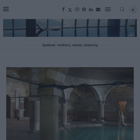
Spabook: wellness, utazás, közösség