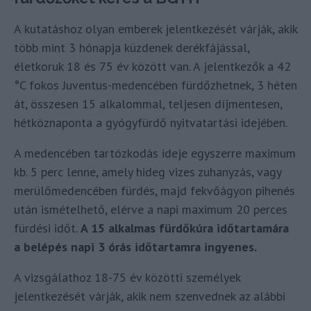
A kutatáshoz olyan emberek jelentkezését várják, akik
több mint 3 hónapja küzdenek derékfájással,
életkoruk 18 és 75 év között van. A jelentkezők a 42
°C fokos Juventus-medencében fürdőzhetnek, 3 héten
át, összesen 15 alkalommal, teljesen díjmentesen,
hétköznaponta a gyógyfürdő nyitvatartási idejében.
A medencében tartózkodás ideje egyszerre maximum
kb. 5 perc lenne, amely hideg vizes zuhanyzás, vagy
merülőmedencében fürdés, majd fekvőágyon pihenés
után ismételhető, elérve a napi maximum 20 perces
fürdési időt.
A 15 alkalmas fürdőkúra időtartamára
a belépés napi 3 órás időtartamra ingyenes.
A vizsgálathoz 18-75 év közötti személyek
jelentkezését várják, akik nem szenvednek az alábbi