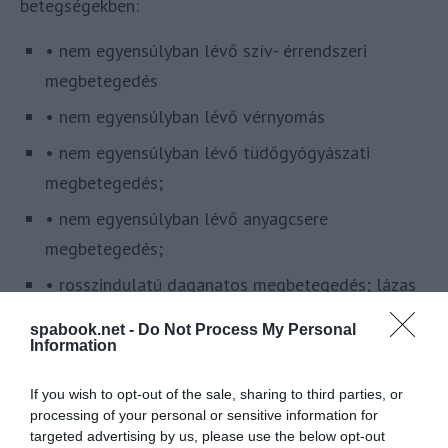
betegségekben:
• nem egyensúlyban lévő szív- érrendszeri
megbetegedés
• nem egyensúlyban lévő vérnyomás
• nem egyensúlyban lévő tüdőgyógyászati
megbetegedés;
• nem egyensúlyban lévő anyagcsere
megbetegedés;
• rosszindulatú daganatos megbetegedés; lázas
állapot; eszméletvesztéssel járó betegségek;
spabook.net -
Do Not Process My Personal
Information
• a bőr nagy kiterjedésű gyulladása vagy
sérülése; fertőző megbetegedés;
If you wish to opt-out of the sale, sharing to third parties, or
• vizelet, illetve széklet tartási nehezítettség;
processing of your personal or sensitive information for
targeted advertising by us, please use the below opt-out
egyéb súlyos belszervi betegségek;