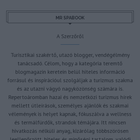
MR SPABOOK
A Szerzőről
Turisztikai szakértő, utazó blogger, vendégélmény
tanácsadó. Célom, hogy a kategória teremtő
blogmagazin keretein belül hiteles információ
forrásul és inspirációul szolgáljak a turizmus szakma
és az utazni vágyó nagyközönség számára is.
Repertoáromban hazai és nemzetközi turizmus hírek
mellett útleírások, személyes ajánlók és szakmai
vélemények is helyet kapnak, fókuszálva a wellness
és termálfürdők, strandok témájára. Itt nincsen
hivatkozás nélküli anyag, kizárólag többszörösen
leellenőrzött, hiteles és minőségi tartalom, valódi