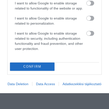
I want to allow Google to enable storage
MAGYARORSZÁG
RUDAS
TERMÁL
related to functionality of the website or app.
I want to allow Google to enable storage
related to personalization.
I want to allow Google to enable storage
related to security, including authentication
HETI BÖLCSESSÉG
functionality and fraud prevention, and other
user protection.
"Az ember, aki a tengert nézi, szerelemtől
sújtott gyerek." Jean-Michel Maulpoix
CONFIRM
Data Deletion
Data Access
Adatkezeklési tájékoztató
KÖZÖSSÉGÜNK TÉGED IS VÁR!