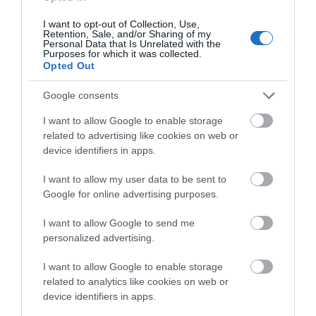
A vizsgálatokat a Budapest, VIII. kerület Auróra utca
I want to opt-out of Collection, Use,
Retention, Sale, and/or Sharing of my
22-28 szám alatti Józsefvárosi Szent Kozma
Personal Data that Is Unrelated with the
Purposes for which it was collected.
Egészségügyi Központ Reumatológia Szakrendelésén
Opted Out
végzik el.
Google consents
A vizsgálatra jelentkezni a Rudas Gyógyfürdő és
I want to allow Google to enable storage
Uszoda recepcióján kihelyezett táblázatba való
related to advertising like cookies on web or
feliratkozással lehet. További részletek és feltételek
device identifiers in apps.
a fürdő
honlapján
olvashatók.
I want to allow my user data to be sent to
Google for online advertising purposes.
Megosztás
I want to allow Google to send me
personalized advertising.
Kérem nap végén az aznapi friss cikkeket!
I want to allow Google to enable storage
related to analytics like cookies on web or
device identifiers in apps.
AJÁNLÓ
BUDAPEST
GYÓGYFÜRDŐ
GYÓGYVÍZ