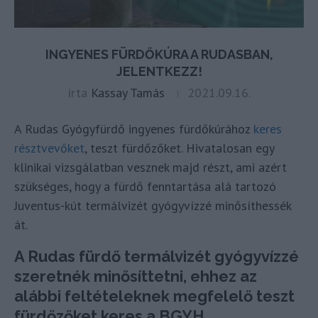
INGYENES FÜRDŐKÚRA A RUDASBAN,
JELENTKEZZ!
írta
Kassay Tamás
2021.09.16.
A Rudas Gyógyfürdő ingyenes fürdőkúrához
keres
résztvevőket
, teszt fürdőzőket. Hivatalosan egy
klinikai vizsgálatban vesznek majd részt, ami azért
szükséges, hogy a fürdő fenntartása alá tartozó
Juventus-kút termálvizét gyógyvízzé minősíthessék
át.
A Rudas fürdő termálvizét gyógyvízzé
szeretnék minősíttetni, ehhez az
alábbi feltételeknek megfelelő teszt
fürdőzőket keres a BGYH