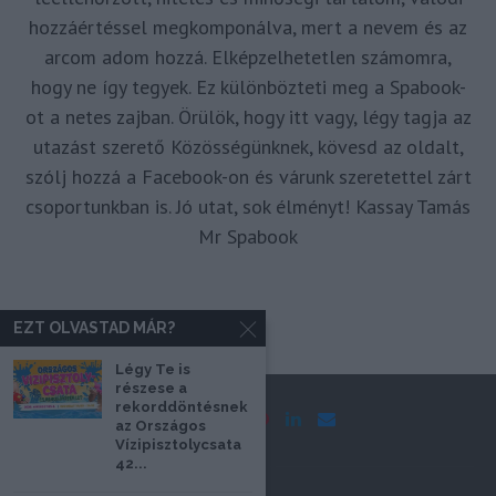
hozzáértéssel megkomponálva, mert a nevem és az
arcom adom hozzá. Elképzelhetetlen számomra,
hogy ne így tegyek. Ez különbözteti meg a Spabook-
ot a netes zajban. Örülök, hogy itt vagy, légy tagja az
utazást szerető Közösségünknek, kövesd az oldalt,
szólj hozzá a Facebook-on és várunk szeretettel zárt
csoportunkban is. Jó utat, sok élményt! Kassay Tamás
Mr Spabook
EZT OLVASTAD MÁR?
Légy Te is
részese a
rekorddöntésnek
az Országos
Vízipisztolycsata
42...