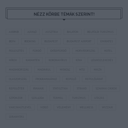
NÉZZ KÖRBE TÉMÁK SZERINT!
AIRBNB
AJÁNLÓ
AUSZTRIA
BALATON
BELFÖLDI TURIZMUS
BGYH
BOOKING
BUDAPEST
BUDAPEST AIRPORT
EMIRATES
FEJLESZTÉS
FÜRDŐ
GYÓGYFÜRDŐ
HORVÁTORSZÁG
HOTEL
HÍREK
KARANTÉN
KORONAVÍRUS
KÍNA
LÉGIKÖZLEKEDÉS
MAGYARORSZÁG
MAGYARUL
MISKOLC
MTÜ
MÁLTA
OLASZORSZÁG
PROGRAMAJÁNLÓ
REPÜLŐ
REPÜLŐJÁRAT
REPÜLŐTÉR
RYANAIR
STATISZTIKA
STRAND
SZAKMAI CIKKEK
SZPONZOR
SZÁLLODA
TERMÁL
TURIZMUS
UTAZÁS
VAKCINAÚTLEVÉL
VIDEÓ
VÉLEMÉNY
WELLNESS
WIZZAIR
ÚJRANYITÁS