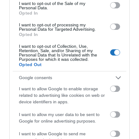
consent section.
I want to opt-out of the Sale of my
Hírlevelünkre
is feliratkozhatsz.
Personal Data.
Opted In
I want to opt-out of processing my
Megosztás
Personal Data for Targeted Advertising.
Opted In
Kérem nap végén az aznapi friss cikkeket!
I want to opt-out of Collection, Use,
Retention, Sale, and/or Sharing of my
Personal Data that Is Unrelated with the
Purposes for which it was collected.
BELFÖLDI TURIZMUS
HÍREK
MAGYARORSZÁG
Opted Out
SZAKMAI CIKKEK
Google consents
I want to allow Google to enable storage
related to advertising like cookies on web or
device identifiers in apps.
I want to allow my user data to be sent to
Google for online advertising purposes.
HETI BÖLCSESSÉG
I want to allow Google to send me