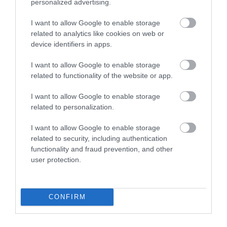
personalized advertising.
"Az ember, aki a tengert nézi, szerelemtől
sújtott gyerek." Jean-Michel Maulpoix
I want to allow Google to enable storage
related to analytics like cookies on web or
device identifiers in apps.
I want to allow Google to enable storage
KÖZÖSSÉGÜNK TÉGED IS VÁR!
related to functionality of the website or app.
I want to allow Google to enable storage
related to personalization.
I want to allow Google to enable storage
related to security, including authentication
NÉZZ KÖRBE TÉMÁK SZERINT!
functionality and fraud prevention, and other
user protection.
AIRBNB
AJÁNLÓ
AUSZTRIA
BALATON
BELFÖLDI TURIZMUS
BGYH
BOOKING
BUDAPEST
BUDAPEST AIRPORT
EMIRATES
CONFIRM
FEJLESZTÉS
FÜRDŐ
GYÓGYFÜRDŐ
HORVÁTORSZÁG
HOTEL
HÍREK
KARANTÉN
KORONAVÍRUS
KÍNA
LÉGIKÖZLEKEDÉS