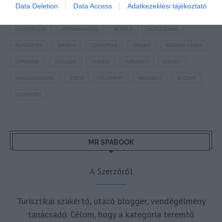
Data Deletion
Data Access
Adatkezeklési tájékoztató
MAGYARORSZÁG
MAGYARUL
MISKOLC
MTÜ
MÁLTA
OLASZORSZÁG
PROGRAMAJÁNLÓ
REPÜLŐ
REPÜLŐJÁRAT
REPÜLŐTÉR
RYANAIR
STATISZTIKA
STRAND
SZAKMAI CIKKEK
SZPONZOR
SZÁLLODA
TERMÁL
TURIZMUS
UTAZÁS
VAKCINAÚTLEVÉL
VIDEÓ
VÉLEMÉNY
WELLNESS
WIZZAIR
ÚJRANYITÁS
MR SPABOOK
A Szerzőről
Turisztikai szakértő, utazó blogger, vendégélmény
tanácsadó. Célom, hogy a kategória teremtő