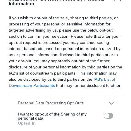
vendégéjszaka számok. Az év első hete átlag feletti
Information
eredményt hozott, és a többi januári hétvégére is
nagy érdeklődés mutatkozik.
If you wish to opt-out of the sale, sharing to third parties, or
processing of your personal or sensitive information for
Persze minden relatív, ugyanis a most kedvezőnek
targeted advertising by us, please use the below opt-out
section to confirm your selection. Please note that after your
ítélt adatok azt jelentik, hogy 50 százalék körüli a
opt-out request is processed you may continue seeing
sárvári szállodák januári foglaltsága. Innen még
interest-based ads based on personal information utilized by
bőven van tér fejlődésre, de egyelőre örüljünk annak,
us or personal information disclosed to third parties prior to
your opt-out. You may separately opt-out of the further
hogy a kaotikus korona helyzet stabilizálódni látszik
disclosure of your personal information by third parties on the
és így a vendégszám már stabilan az értékelhető
IAB’s list of downstream participants. This information may
szinten van.
also be disclosed by us to third parties on the
IAB’s List of
Downstream Participants
that may further disclose it to other
Érdekelnek a gyógyfürdős témák? Ajánlom
third parties.
figyelmedbe a
Fürdők, Gyógyfürdők
csoportot.
Please note that this website/app uses one or more Google
Personal Data Processing Opt Outs
Ha nem szeretnél lemaradni a turizmus világának
services and may gather and store information including but
híreiről, akkor Neked szól az
Utazás hírek
csoport.
not limited to your visit or usage behaviour. You may click to
I want to opt-out of the Sharing of my
personal data.
grant or deny consent to Google and its third-party tags to
Ha útleírások, szállás vélemények is érdekelnek,
Opted In
use your data for below specified purposes in below Google
akkor vár a
Wellness, Utazás, Élmények
csoport, sőt,