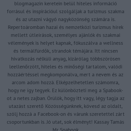
blogmagazin keretein belül hiteles információ
forrásul és inspirációul szolgáljak a turizmus szakma
és az utazni vágyó nagyközönség számára is.
Repertoáromban hazai és nemzetközi turizmus hírek
mellett útleírások, személyes ajánlók és szakmai
vélemények is helyet kapnak, fókuszálva a wellness
és termálfürdők, strandok témájára. Itt nincsen
hivatkozás nélküli anyag, kizárólag többszörösen
leellenőrzött, hiteles és minőségi tartalom, valódi
hozzáértéssel megkomponálva, mert a nevem és az
arcom adom hozzá. Elképzelhetetlen számomra,
hogy ne így tegyek. Ez különbözteti meg a Spabook-
ot a netes zajban. Örülök, hogy itt vagy, légy tagja az
utazást szerető Közösségünknek, kövesd az oldalt,
szólj hozzá a Facebook-on és várunk szeretettel zárt
csoportunkban is. Jó utat, sok élményt! Kassay Tamás
Mr Spabook