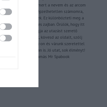
megkomponálva, mert a nevem és az arcom
adom hozzá. Elképzelhetetlen számomra,
hogy ne így tegyek. Ez különbözteti meg a
Spabook-ot a netes zajban. Örülök, hogy itt
vagy, légy tagja az utazást szerető
Közösségünknek, kövesd az oldalt, szólj
hozzá a Facebook-on és várunk szeretettel
zárt csoportunkban is. Jó utat, sok élményt!
Kassay Tamás Mr Spabook