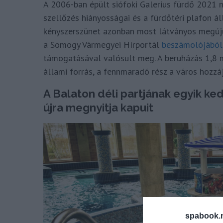
A 2006-ban épült siófoki Galerius fürdő 2021 ny
szellőzés hiányosságai és a fürdőtéri plafon á
kényszerszünet azonban most látványos megúju
a Somogy Vármegyei Hírportál
beszámolójából
támogatásával valósult meg. A beruházás 1,8 mi
állami forrás, a fennmaradó rész a város hozzáj
A Balaton déli partjának egyik k
újra megnyitja kapuit
spabook.n