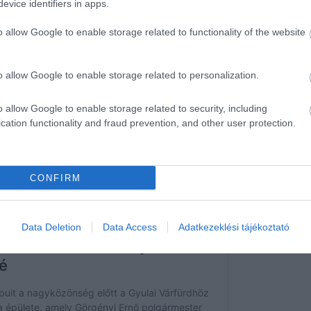
tatásokkal is erősödik.
evice identifiers in apps.
o allow Google to enable storage related to functionality of the website
o allow Google to enable storage related to personalization.
o allow Google to enable storage related to security, including
cation functionality and fraud prevention, and other user protection.
CONFIRM
Data Deletion
Data Access
Adatkezeklési tájékoztató