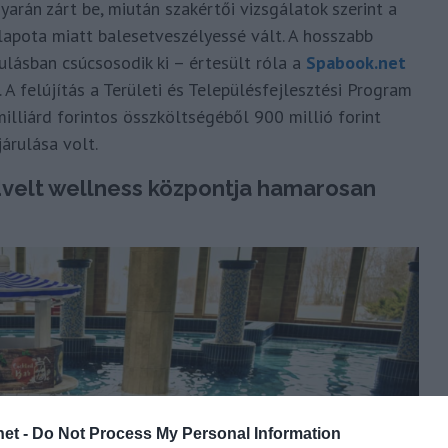
arán zárt be, miután szakértői vizsgálatok szerint a
llapota miatt balesetveszélyessé vált. A hosszabb
lásban csúcsosodik ki – értesült róla a
Spabook.net
. A felújítás a Területi és Településfejlesztési Program
lliárd forintos összköltségéből 900 millió forint
árulása volt.
edvelt wellness központja hamarosan
et -
Do Not Process My Personal Information