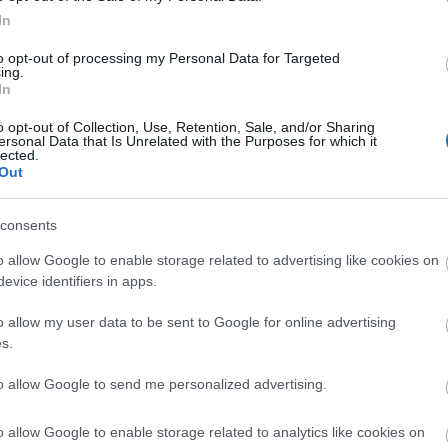
eme a tetőszerkezet teljes cseréje és a gépészet
In
to opt-out of processing my Personal Data for Targeted
ing.
árciusban ünnepélyes megnyitóval
In
o opt-out of Collection, Use, Retention, Sale, and/or Sharing
ersonal Data that Is Unrelated with the Purposes for which it
vétel még hátravan, de a projektvezető szerint jó esély
lected.
Out
engedély rendelkezésre áll.
lül átalakul
consents
o allow Google to enable storage related to advertising like cookies on
t kap, a külső medence környéke pedig igazi strandi
evice identifiers in apps.
élterasz és gyerekjátszótér várja majd a vendégeket,
o allow my user data to be sent to Google for online advertising
s.
on esik át, és a fürdő egy új Beauty SPA-részleggel is
to allow Google to send me personalized advertising.
észített pihenőtér, jakuzzi és fényterápiás kád
 tervek szerint testkezelések és gyógytorna egészíti ki,
o allow Google to enable storage related to analytics like cookies on