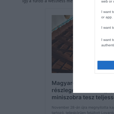
így a fürdő a wellness mellett terápiás szolgál
web or d
I want t
or app.
I want t
I want t
authenti