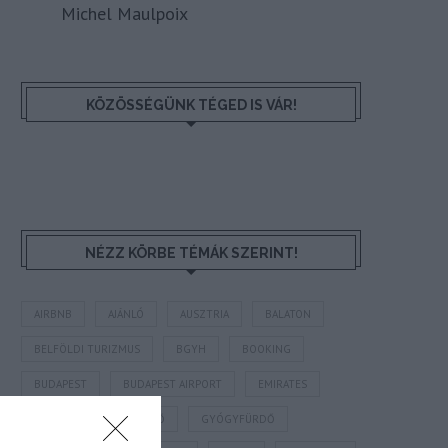
Michel Maulpoix
KÖZÖSSÉGÜNK TÉGED IS VÁR!
NÉZZ KÖRBE TÉMÁK SZERINT!
AIRBNB
AJÁNLÓ
AUSZTRIA
BALATON
BELFÖLDI TURIZMUS
BGYH
BOOKING
BUDAPEST
BUDAPEST AIRPORT
EMIRATES
FEJLESZTÉS
FÜRDŐ
GYÓGYFÜRDŐ