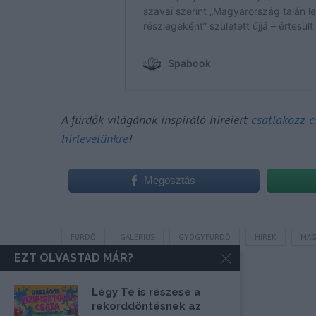
A fürdők világának inspiráló híreiért
csatlakozz 
hírlevelünkre
!
Megosztás
FÜRDŐ
GALERIUS
GYÓGYFÜRDŐ
HÍREK
MAG
EZT OLVASTAD MÁR?
Légy Te is részese a
rekorddöntésnek az