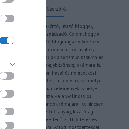
A Szerzőről
Turisztikai szakértő, utazó blogger,
vendégélmény tanácsadó. Célom, hogy a
kategória teremtő blogmagazin keretein
belül hiteles információ forrásul és
inspirációul szolgáljak a turizmus szakma és
az utazni vágyó nagyközönség számára is.
Repertoáromban hazai és nemzetközi
turizmus hírek mellett útleírások, személyes
ajánlók és szakmai vélemények is helyet
kapnak, fókuszálva a wellness és
termálfürdők, strandok témájára. Itt nincsen
hivatkozás nélküli anyag, kizárólag
többszörösen leellenőrzött, hiteles és
minőségi tartalom, valódi hozzáértéssel