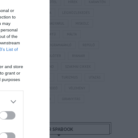
HORVÁTORSZÁG
HOTEL
HÍREK
KARANTÉN
sonal or
KORONAVÍRUS
KÍNA
LÉGIKÖZLEKEDÉS
ection to
ou may
MAGYARORSZÁG
MAGYARUL
MISKOLC
 personal
MISKOLCTAPOLCA
MTÜ
MÁLTA
out of the
 downstream
OLASZORSZÁG
PROGRAMAJÁNLÓ
REPÜLŐ
B’s List of
REPÜLŐJÁRAT
REPÜLŐTÉR
RYANAIR
er and store
STATISZTIKA
STRAND
SZAKMAI CIKKEK
to grant or
SZÁLLODA
TERMÁL
TURIZMUS
UTAZÁS
ed purposes
VAKCINAÚTLEVÉL
VIDEÓ
VÉLEMÉNY
WELLNESS
WIZZAIR
ÚJRANYITÁS
MR SPABOOK