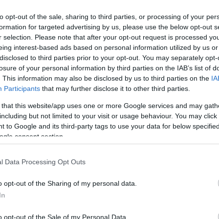
to opt-out of the sale, sharing to third parties, or processing of your per
formation for targeted advertising by us, please use the below opt-out s
r selection. Please note that after your opt-out request is processed y
eing interest-based ads based on personal information utilized by us or
disclosed to third parties prior to your opt-out. You may separately opt-
losure of your personal information by third parties on the IAB’s list of
. This information may also be disclosed by us to third parties on the
IA
Participants
that may further disclose it to other third parties.
 that this website/app uses one or more Google services and may gath
including but not limited to your visit or usage behaviour. You may click 
 to Google and its third-party tags to use your data for below specifi
ogle consent section.
l Data Processing Opt Outs
o opt-out of the Sharing of my personal data.
s már a végső simításokat végzik. A projektvezető,
In
 beruházás a befejező szakaszba érkezett, és
ása, a személyzet toborzása, valamint a berendezések
o opt-out of the Sale of my Personal Data.