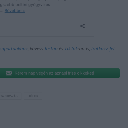
csoportunkhoz
, kövess
Instán
és
TikTok
-on is,
iratkozz fel
Kérem nap végén az aznapi friss cikkeket!
YARORSZÁG
SIÓFOK