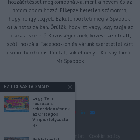
hozzáértéssel megkomponálva, mert a nevem és az
arcom adom hozzá. Elképzelhetetlen számomra,
hogy ne így tegyek. Ez különbözteti meg a Spabook-
ot a netes zajban. Örülök, hogy itt vagy, légy tagja az
utazást szerető Közösségünknek, kövesd az oldalt,
szólj hozzá a Facebook-on és várunk szeretettel zárt
csoportunkban is. Jó utat, sok élményt! Kassay Tamás
Mr Spabook
EZT OLVASTAD MÁR?
Légy Te is
részese a
rekorddöntésnek
az Országos
Vízipisztolycsata
42...
Impresszum
Médiaajánlat
Cookie policy
Példát mutat