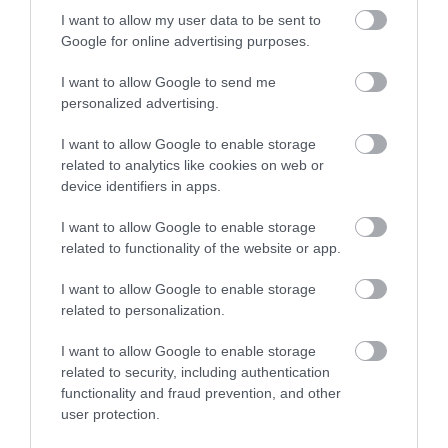
I want to allow my user data to be sent to
Google for online advertising purposes.
I want to allow Google to send me
personalized advertising.
I want to allow Google to enable storage
related to analytics like cookies on web or
A fürdők világának inspiráló híreiért
csatlakozz
device identifiers in apps.
csoportunkhoz
, kövess
Instán
és
TikTok
-on is,
iratkozz
fel hírlevelünkre
!
I want to allow Google to enable storage
related to functionality of the website or app.
Megosztás
I want to allow Google to enable storage
related to personalization.
Kérem nap végén az aznapi friss cikkeket!
I want to allow Google to enable storage
related to security, including authentication
functionality and fraud prevention, and other
ACQUA DI FORESTA
FÜRDŐ
SPA
STOCKHOLM
user protection.
SVÉDORSZÁG
SZAUNA
VILLA FORESTA
WELLNESS