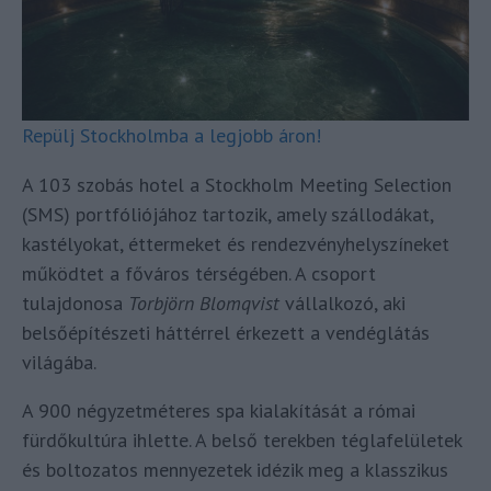
Repülj Stockholmba a legjobb áron!
A 103 szobás hotel a Stockholm Meeting Selection
(SMS) portfóliójához tartozik, amely szállodákat,
kastélyokat, éttermeket és rendezvényhelyszíneket
működtet a főváros térségében. A csoport
tulajdonosa
Torbjörn Blomqvist
vállalkozó, aki
belsőépítészeti háttérrel érkezett a vendéglátás
világába.
A 900 négyzetméteres spa kialakítását a római
fürdőkultúra ihlette. A belső terekben téglafelületek
és boltozatos mennyezetek idézik meg a klasszikus