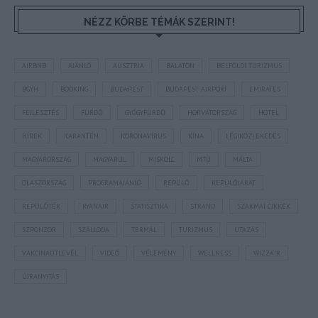
NÉZZ KÖRBE TÉMÁK SZERINT!
AIRBNB
AJÁNLÓ
AUSZTRIA
BALATON
BELFÖLDI TURIZMUS
BGYH
BOOKING
BUDAPEST
BUDAPEST AIRPORT
EMIRATES
FEJLESZTÉS
FÜRDŐ
GYÓGYFÜRDŐ
HORVÁTORSZÁG
HOTEL
HÍREK
KARANTÉN
KORONAVÍRUS
KÍNA
LÉGIKÖZLEKEDÉS
MAGYARORSZÁG
MAGYARUL
MISKOLC
MTÜ
MÁLTA
OLASZORSZÁG
PROGRAMAJÁNLÓ
REPÜLŐ
REPÜLŐJÁRAT
REPÜLŐTÉR
RYANAIR
STATISZTIKA
STRAND
SZAKMAI CIKKEK
SZPONZOR
SZÁLLODA
TERMÁL
TURIZMUS
UTAZÁS
VAKCINAÚTLEVÉL
VIDEÓ
VÉLEMÉNY
WELLNESS
WIZZAIR
ÚJRANYITÁS