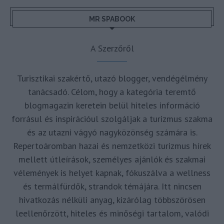
MR SPABOOK
A Szerzőről
Turisztikai szakértő, utazó blogger, vendégélmény
tanácsadó. Célom, hogy a kategória teremtő
blogmagazin keretein belül hiteles információ
forrásul és inspirációul szolgáljak a turizmus szakma
és az utazni vágyó nagyközönség számára is.
Repertoáromban hazai és nemzetközi turizmus hírek
mellett útleírások, személyes ajánlók és szakmai
vélemények is helyet kapnak, fókuszálva a wellness
és termálfürdők, strandok témájára. Itt nincsen
hivatkozás nélküli anyag, kizárólag többszörösen
leellenőrzött, hiteles és minőségi tartalom, valódi