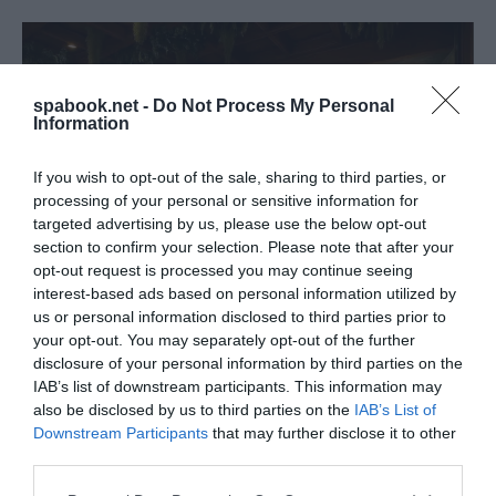
spabook.net -
Do Not Process My Personal
Information
If you wish to opt-out of the sale, sharing to third parties, or
processing of your personal or sensitive information for
targeted advertising by us, please use the below opt-out
section to confirm your selection. Please note that after your
opt-out request is processed you may continue seeing
interest-based ads based on personal information utilized by
Fotók: villaforesta.se
us or personal information disclosed to third parties prior to
your opt-out. You may separately opt-out of the further
A vendégeket tengeri panorámás beltéri és kültéri
disclosure of your personal information by third parties on the
IAB’s list of downstream participants. This information may
medencék várják, gőzfürdővel, infraszaunával és finn
also be disclosed by us to third parties on the
IAB’s List of
szaunával kiegészítve. A pihenőzónákban fűtött
Downstream Participants
that may further disclose it to other
pihenőágyak és sószoba kap helyet, emellett külön
third parties.
kezelőhelyiségekben test és arckezelések lesznek
Please note that this website/app uses one or more Google