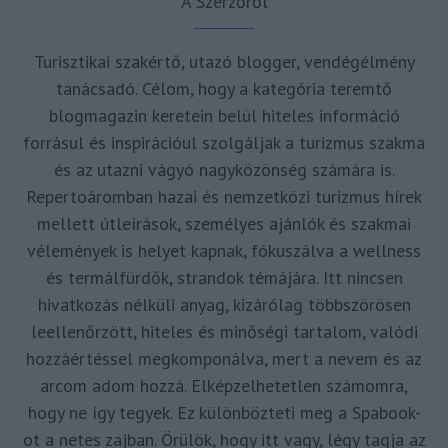
A Szerzőről
Turisztikai szakértő, utazó blogger, vendégélmény
tanácsadó. Célom, hogy a kategória teremtő
blogmagazin keretein belül hiteles információ
forrásul és inspirációul szolgáljak a turizmus szakma
és az utazni vágyó nagyközönség számára is.
Repertoáromban hazai és nemzetközi turizmus hírek
mellett útleírások, személyes ajánlók és szakmai
vélemények is helyet kapnak, fókuszálva a wellness
és termálfürdők, strandok témájára. Itt nincsen
hivatkozás nélküli anyag, kizárólag többszörösen
leellenőrzött, hiteles és minőségi tartalom, valódi
hozzáértéssel megkomponálva, mert a nevem és az
arcom adom hozzá. Elképzelhetetlen számomra,
hogy ne így tegyek. Ez különbözteti meg a Spabook-
ot a netes zajban. Örülök, hogy itt vagy, légy tagja az