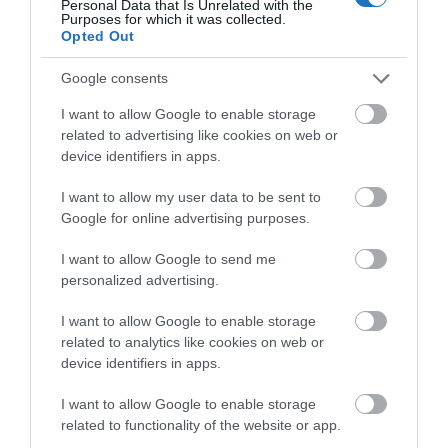
Personal Data that Is Unrelated with the
Purposes for which it was collected.
Opted Out
HETI BÖLCSESSÉG
Google consents
I want to allow Google to enable storage
"Az ember, aki a tengert nézi, szerelemtől
related to advertising like cookies on web or
sújtott gyerek." Jean-Michel Maulpoix
device identifiers in apps.
I want to allow my user data to be sent to
Google for online advertising purposes.
KÖZÖSSÉGÜNK TÉGED IS VÁR!
I want to allow Google to send me
personalized advertising.
I want to allow Google to enable storage
related to analytics like cookies on web or
device identifiers in apps.
NÉZZ KÖRBE TÉMÁK SZERINT!
I want to allow Google to enable storage
related to functionality of the website or app.
AIRBNB
AJÁNLÓ
AUSZTRIA
BALATON
BELFÖLDI TURIZMUS