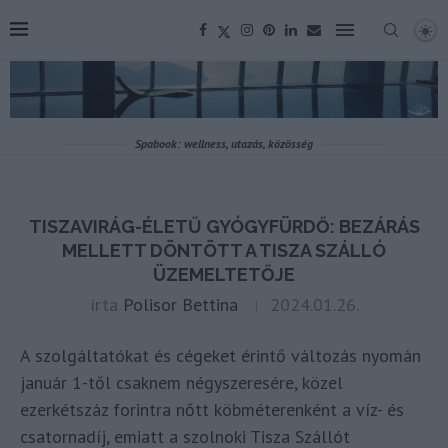
Spabook: wellness, utazás, közösség
TISZAVIRÁG-ÉLETŰ GYÓGYFÜRDŐ: BEZÁRÁS
MELLETT DÖNTÖTT A TISZA SZÁLLÓ
ÜZEMELTETŐJE
írta
Polisor Bettina
2024.01.26.
A szolgáltatókat és cégeket érintő változás nyomán
január 1-től csaknem négyszeresére, közel
ezerkétszáz forintra nőtt köbméterenként a víz- és
csatornadíj, emiatt a szolnoki Tisza Szállót