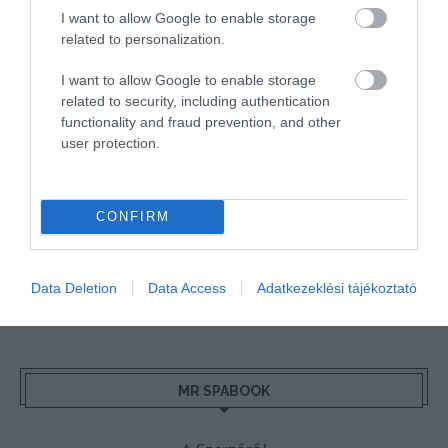
I want to allow Google to enable storage
BGYH
BOOKING
BUDAPEST
BUDAPEST AIRPORT
EMIRATES
related to personalization.
FEJLESZTÉS
FÜRDŐ
GYÓGYFÜRDŐ
HORVÁTORSZÁG
HOTEL
I want to allow Google to enable storage
HÍREK
KARANTÉN
KORONAVÍRUS
KÍNA
LÉGIKÖZLEKEDÉS
related to security, including authentication
functionality and fraud prevention, and other
MAGYARORSZÁG
MAGYARUL
MISKOLC
MISKOLCTAPOLCA
MTÜ
user protection.
MÁLTA
OLASZORSZÁG
PROGRAMAJÁNLÓ
REPÜLŐ
REPÜLŐJÁRAT
REPÜLŐTÉR
RYANAIR
STATISZTIKA
STRAND
CONFIRM
SZAKMAI CIKKEK
SZÁLLODA
TERMÁL
TURIZMUS
UTAZÁS
VAKCINAÚTLEVÉL
VIDEÓ
VÉLEMÉNY
WELLNESS
WIZZAIR
Data Deletion
Data Access
Adatkezeklési tájékoztató
ÚJRANYITÁS
MR SPABOOK