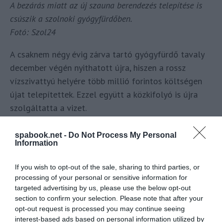
A bezárás miatt az új szauna berendezés telepítése is
csúszik a szolnoki gyógyfürdőben.
Fotó: Szol24
A csaknem négy évig zárva tartó gyógyfürdő tavaly
december végén nyithatott újra, hiszen a rossz
vízszivattyú helyére több millió forintos költségen
újat telepítettek. Ezzel együtt a közkifolyó is újra
szolgáltatta a vizet.
A helyiek öröme azonban nem tarthatott sokáig,
spabook.net -
Do Not Process My Personal
ugyanis a megemelkedett vízdíjakat nem tudja
Information
kigazdálkodni a szálloda üzemeltetője, ezért ismét
If you wish to opt-out of the sale, sharing to third parties, or
leállásra kényszerült a létesítmény, és a közkifolyót
processing of your personal or sensitive information for
– ami után szintén csatornadíjat kell fizetni –
targeted advertising by us, please use the below opt-out
elzárták. A Szol24 értesülései szerint az üzemeltető
section to confirm your selection. Please note that after your
próbál árkedvezményhez jutni, ennek érdekében már
opt-out request is processed you may continue seeing
interest-based ads based on personal information utilized by