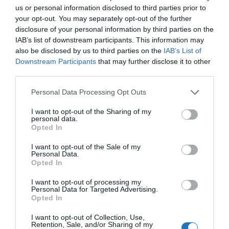
tárgyal a vízszolgáltatóval.
us or personal information disclosed to third parties prior to
your opt-out. You may separately opt-out of the further
Az áram és a gáz drágulását követő vízdíj
disclosure of your personal information by third parties on the
emelkedése várhatóan más fürdők, szállodák és
IAB’s list of downstream participants. This information may
uszodák működésének mindennapjait is megnehezíti
also be disclosed by us to third parties on the
IAB’s List of
Downstream Participants
that may further disclose it to other
majd.
third parties.
Please note that this website/app uses one or more Google
Personal Data Processing Opt Outs
Megosztás
services and may gather and store information including but
not limited to your visit or usage behaviour. You may click to
I want to opt-out of the Sharing of my
Kérem nap végén az aznapi friss cikkeket!
personal data.
grant or deny consent to Google and its third-party tags to
Opted In
use your data for below specified purposes in below Google
consent section.
I want to opt-out of the Sale of my
Personal Data.
GYÓGYFÜRDŐ
HÍREK
MAGYARORSZÁG
SZOLNOK
Opted In
TISZA SZÁLLÓ
I want to opt-out of processing my
Personal Data for Targeted Advertising.
Opted In
I want to opt-out of Collection, Use,
Retention, Sale, and/or Sharing of my