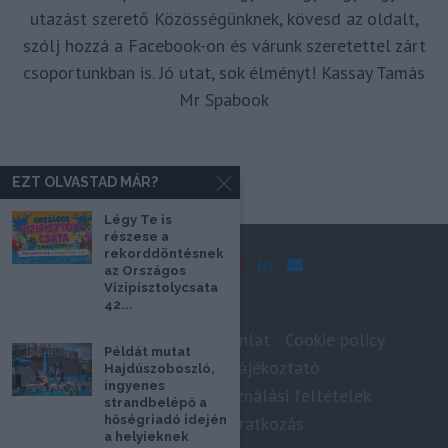
utazást szerető Közösségünknek, kövesd az oldalt,
szólj hozzá a Facebook-on és várunk szeretettel zárt
csoportunkban is. Jó utat, sok élményt! Kassay Tamás
Mr Spabook
EZT OLVASTAD MÁR?
Légy Te is
részese a
rekorddöntésnek
az Országos
Vízipisztolycsata
42...
Impresszum
Médiaajánlat
Cookie policy
Példát mutat
Adatkezelési tájékoztató
Hajdúszoboszló,
ingyenes
Szerzői jogok, felhasználási feltételek
strandbelépő a
hőségriadó idején
Hírlevél feliratkozás
a helyieknek