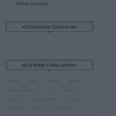
Michel Maulpoix
KÖZÖSSÉGÜNK TÉGED IS VÁR!
NÉZZ KÖRBE TÉMÁK SZERINT!
AIRBNB
AJÁNLÓ
AUSZTRIA
BALATON
BELFÖLDI TURIZMUS
BGYH
BOOKING
BUDAPEST
BUDAPEST AIRPORT
EMIRATES
FEJLESZTÉS
FÜRDŐ
GYÓGYFÜRDŐ