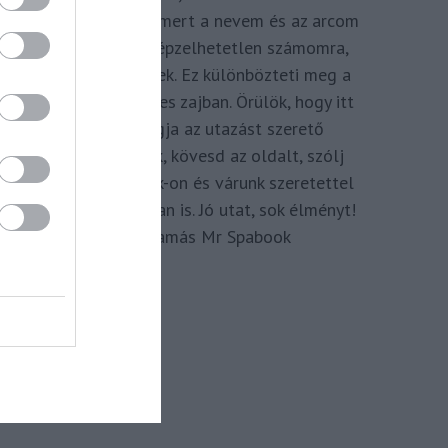
megkomponálva, mert a nevem és az arcom
adom hozzá. Elképzelhetetlen számomra,
hogy ne így tegyek. Ez különbözteti meg a
Spabook-ot a netes zajban. Örülök, hogy itt
vagy, légy tagja az utazást szerető
Közösségünknek, kövesd az oldalt, szólj
hozzá a Facebook-on és várunk szeretettel
zárt csoportunkban is. Jó utat, sok élményt!
Kassay Tamás Mr Spabook