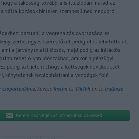
, hogy a lakosság továbbra is illúzióban marad az
és a vállalkozások hirtelen szembesülnek megugró
égekhez igazítani, a végrehajtás gyorsasága és
nyszerbe, egyes szereplőket pedig el is lehetetlenít.
ami a járvány miatti kiesés, majd pedig az inflációs
atlan tehet olyan időszakban, amikor a pénzügyi
Ez pedig azt jelenti, hogy a költségek növekedését
i, kénytelenek továbbhárítani a vendégek felé.
z csoportunkhoz
, kövess
Instán
és
TikTok
-on is,
iratkozz
Kérem nap végén az aznapi friss cikkeket!