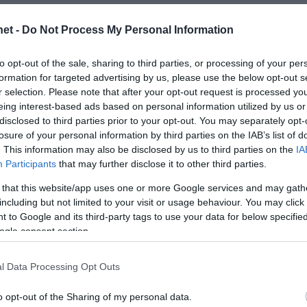
Tamás
2024.02.18.
et -
Do Not Process My Personal Information
4-ben, van olyan fürdő, ahol a vízdíj két és
to opt-out of the sale, sharing to third parties, or processing of your per
a – mondta a Magyar Fürdőszövetség főtitkára. A
formation for targeted advertising by us, please use the below opt-out s
j miatt bezárni kényszerült
.
r selection. Please note that after your opt-out request is processed y
eing interest-based ads based on personal information utilized by us or
fürdőknek, emelni kell a jegyárakat is
disclosed to third parties prior to your opt-out. You may separately opt-
losure of your personal information by third parties on the IAB’s list of
zt mondta, hogy az új vízdíjak több 10 millió forintos
. This information may also be disclosed by us to third parties on the
IA
Participants
that may further disclose it to other third parties.
rt „hozzá kell nyúlniuk” a jegyárakhoz.
 that this website/app uses one or more Google services and may gath
sági felhasználók víziközmű-szolgáltatási díjának
including but not limited to your visit or usage behaviour. You may click 
zágos szinten egységes vízdíjat, illetve a
 to Google and its third-party tags to use your data for below specifi
ogle consent section.
voltak a vízközmű szolgáltatóktól függően.
adíj sújtja a fürdőket
l Data Processing Opt Outs
elhasználó, így a fürdők számára is jelentős mértékeben
o opt-out of the Sharing of my personal data.