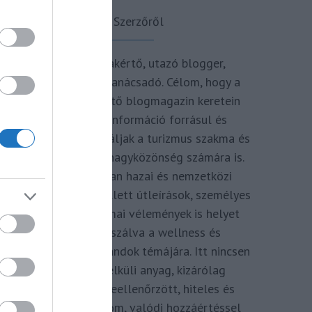
A Szerzőről
Turisztikai szakértő, utazó blogger,
vendégélmény tanácsadó. Célom, hogy a
kategória teremtő blogmagazin keretein
belül hiteles információ forrásul és
inspirációul szolgáljak a turizmus szakma és
az utazni vágyó nagyközönség számára is.
Repertoáromban hazai és nemzetközi
turizmus hírek mellett útleírások, személyes
ajánlók és szakmai vélemények is helyet
kapnak, fókuszálva a wellness és
termálfürdők, strandok témájára. Itt nincsen
hivatkozás nélküli anyag, kizárólag
többszörösen leellenőrzött, hiteles és
minőségi tartalom, valódi hozzáértéssel