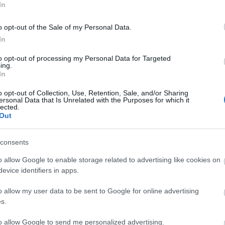
ár úgy fogalmazott, hogy ezt a költségnövekményt „még
In
y olyan alapdíj, ami eddig nem volt, és ez pedig
o opt-out of the Sale of my Personal Data.
 és nem lineárisan emelkedik”.
In
grendű többletköltséget jelent, a nagy fürdők esetében pedig már
to opt-out of processing my Personal Data for Targeted
ing.
tudják, hogyan fogjuk kigazdálkodni.
In
igaz, nem az infláció mértékével, hanem annál
o opt-out of Collection, Use, Retention, Sale, and/or Sharing
ersonal Data that Is Unrelated with the Purposes for which it
már nem bírná el.
lected.
Out
zövetséggel és az energiaügyi miniszterrel
gy a fürdőágazat esetleg egyedi kedvezményeket
consents
o allow Google to enable storage related to advertising like cookies on
evice identifiers in apps.
k többsége saját kúttal rendelkezik?
o allow my user data to be sent to Google for online advertising
k, de a vízkivétel sincs ingyen, bár ennek költségét a
s.
n felhasznált bármilyen víz csatornán keresztül
to allow Google to send me personalized advertising.