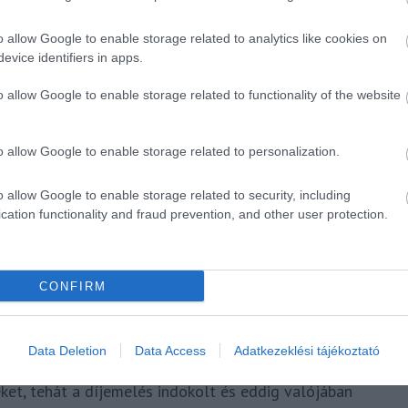
érint. Emellett az ivóvíz és a zuhanyzáshoz használt víz
 helyen, bár nem mindenütt.
o allow Google to enable storage related to analytics like cookies on
evice identifiers in apps.
ul járhatnak és akár nagy bajba is kerülhetnek, ugyanis
rnadíj költsége egyik hónapról a másikra. Egy
o allow Google to enable storage related to functionality of the website
 forintra, azaz évi 60 ezer forintról 2,4 millió
3 köbméterre) csökkentett fogyasztás mellett!
o allow Google to enable storage related to personalization.
ötési és kifolyási díj, amely független attól, hogy
o allow Google to enable storage related to security, including
t az átfolyási átmérő függvényében határozzák meg,
cation functionality and fraud prevention, and other user protection.
át. Az egyetlen megoldás a brutális költségnövekedés
ztetnek el egy szaktervezővel, valamint a területileg
ájárulását is megszerzik és 30 napnál nem régebbi
CONFIRM
etesen az átalakítás költségei a cserét kérő
Data Deletion
Data Access
Adatkezeklési tájékoztató
ató, hogy a vízdíjak nem fedezték az infrastruktúra
geket, tehát a díjemelés indokolt és eddig valójában