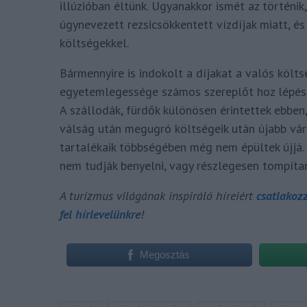
illúzióban éltünk. Ugyanakkor ismét az történik
úgynevezett rezsicsökkentett vízdíjak miatt, 
költségekkel.
Bármennyire is indokolt a díjakat a valós költs
egyetemlegessége számos szereplőt hoz lépéské
A szállodák, fürdők különösen érintettek ebben, 
válság után megugró költségeik után újabb vár
tartalékaik többségében még nem épültek újjá. 
nem tudják benyelni, vagy részlegesen tompítan
A turizmus világának inspiráló híreiért
csatlakoz
fel hírlevelünkre
!
Megosztás