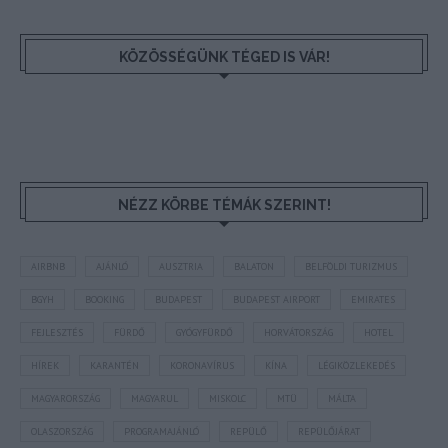
KÖZÖSSÉGÜNK TÉGED IS VÁR!
NÉZZ KÖRBE TÉMÁK SZERINT!
AIRBNB
AJÁNLÓ
AUSZTRIA
BALATON
BELFÖLDI TURIZMUS
BGYH
BOOKING
BUDAPEST
BUDAPEST AIRPORT
EMIRATES
FEJLESZTÉS
FÜRDŐ
GYÓGYFÜRDŐ
HORVÁTORSZÁG
HOTEL
HÍREK
KARANTÉN
KORONAVÍRUS
KÍNA
LÉGIKÖZLEKEDÉS
MAGYARORSZÁG
MAGYARUL
MISKOLC
MTÜ
MÁLTA
OLASZORSZÁG
PROGRAMAJÁNLÓ
REPÜLŐ
REPÜLŐJÁRAT