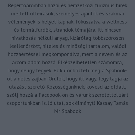
Repertoáromban hazai és nemzetközi turizmus hírek
mellett útleírások, személyes ajánlók és szakmai
vélemények is helyet kapnak, fókuszálva a wellness
és termálfürdők, strandok témájára. Itt nincsen
hivatkozás nélküli anyag, kizárólag többszörösen
leellenőrzött, hiteles és minőségi tartalom, valódi
hozzáértéssel megkomponálva, mert a nevem és az
arcom adom hozzá. Elképzelhetetlen számomra,
hogy ne így tegyek. Ez különbözteti meg a Spabook-
ot a netes zajban. Örülök, hogy itt vagy, légy tagja az
utazást szerető Közösségünknek, kövesd az oldalt,
szólj hozzá a Facebook-on és várunk szeretettel zárt
csoportunkban is. Jó utat, sok élményt! Kassay Tamás
Mr Spabook