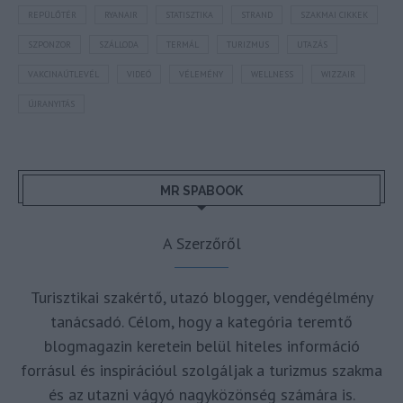
REPÜLŐTÉR
RYANAIR
STATISZTIKA
STRAND
SZAKMAI CIKKEK
SZPONZOR
SZÁLLODA
TERMÁL
TURIZMUS
UTAZÁS
VAKCINAÚTLEVÉL
VIDEÓ
VÉLEMÉNY
WELLNESS
WIZZAIR
ÚJRANYITÁS
MR SPABOOK
A Szerzőről
Turisztikai szakértő, utazó blogger, vendégélmény
tanácsadó. Célom, hogy a kategória teremtő
blogmagazin keretein belül hiteles információ
forrásul és inspirációul szolgáljak a turizmus szakma
és az utazni vágyó nagyközönség számára is.