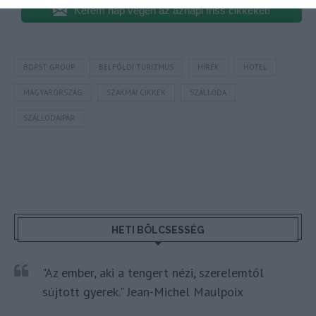
Kérem nap végén az aznapi friss cikkeket!
BDPST GROUP
BELFÖLDI TURIZMUS
HÍREK
HOTEL
MAGYARORSZÁG
SZAKMAI CIKKEK
SZÁLLODA
SZÁLLODAIPAR
HETI BÖLCSESSÉG
"Az ember, aki a tengert nézi, szerelemtől
sújtott gyerek." Jean-Michel Maulpoix