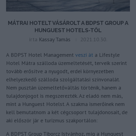
MÁTRAI HOTELT VÁSÁROLT A BDPST GROUP A
HUNGUEST HOTELS-TŐL
írta
Kassay Tamás
2021.10.30.
A BDPST Hotel Management
veszi át
a Lifestyle
Hotel Mátra szálloda üzemeltetését, terveik szerint
tovább erősítve a nyugodt, erdei környezetben
elhelyezkedő szálloda szolgáltatási színvonalát.
Nem pusztán üzemeltetőváltás történik, hanem a
tulajdonjogot is megszerezték. Az eladó nem más,
mint a Hunguest Hotelst. A szakma ismerőinek nem
kell bemutatnom a két cégcsoport tulajdonosait, de
aki először jár e turizmus szakportálon:
A BDPST Group Tiborcz Istvánhoz, míg a Hunguest