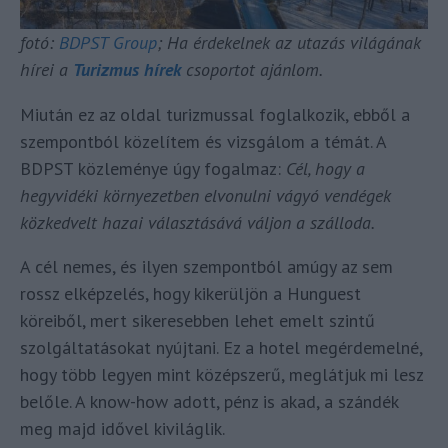
fotó:
BDPST Group
; Ha érdekelnek az utazás világának
hírei a
Turizmus hírek
csoportot ajánlom.
Miután ez az oldal turizmussal foglalkozik, ebből a
szempontból közelítem és vizsgálom a témát. A
BDPST közleménye úgy fogalmaz:
Cél, hogy a
hegyvidéki környezetben elvonulni vágyó vendégek
közkedvelt hazai választásává váljon a szálloda.
A cél nemes, és ilyen szempontból amúgy az sem
rossz elképzelés, hogy kikerüljön a Hunguest
köreiből, mert sikeresebben lehet emelt szintű
szolgáltatásokat nyújtani. Ez a hotel megérdemelné,
hogy több legyen mint középszerű, meglátjuk mi lesz
belőle. A know-how adott, pénz is akad, a szándék
meg majd idővel kiviláglik.