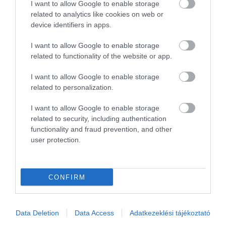
I want to allow Google to enable storage
ugyanis eközben bevásárolt,
related to analytics like cookies on web or
device identifiers in apps.
méghozzá a közeli
Egerben
I want to allow Google to enable storage
szerzett meg egy hotelt
, ahol így
related to functionality of the website or app.
már 3 szállodát is birtokol.
I want to allow Google to enable storage
related to personalization.
I want to allow Google to enable storage
related to security, including authentication
Ha érdekelnek az utazás világának precíz hírei,
functionality and fraud prevention, and other
csatlakozz a
Turizmus hírek
csoportjához.
user protection.
Ha útleírások, szállás vélemények érdekelnek, akkor
vár a
Wellness, Utazás, Élmények
csoport, sőt,
CONFIRM
Hírlevelünkre
is feliratkozhatsz.
Megosztás
Data Deletion
Data Access
Adatkezeklési tájékoztató