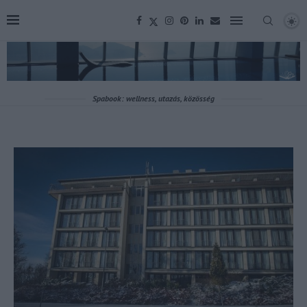
Spabook: wellness, utazás, közösség