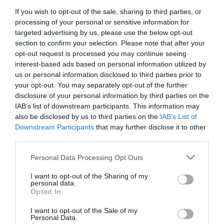
If you wish to opt-out of the sale, sharing to third parties, or
feltöltődést és hegyvidéki környezetet kereső vendégek
processing of your personal or sensitive information for
körében még népszerűbbé váljon a Lifestyle Hotel Mátra.
targeted advertising by us, please use the below opt-out
Ennek érdekében, évtizedes szaktudásunkra építve tovább
section to confirm your selection. Please note that after your
emeljük a szolgáltatási színvonalat, ezáltal még színesebbé
opt-out request is processed you may continue seeing
interest-based ads based on personal information utilized by
és vonzóbbá téve a kiváló adottságokkal rendelkező
us or personal information disclosed to third parties prior to
szállodát
[…]
Minden egységünknél arra törekszünk, hogy
your opt-out. You may separately opt-out of the further
nemzetközi színvonalú, ugyanakkor különleges, egyedi
disclosure of your personal information by third parties on the
IAB’s list of downstream participants. This information may
élményt kínáljunk a vendégeinknek, erre a Lifesytle Hotel
also be disclosed by us to third parties on the
IAB’s List of
Mátra adottságai remek lehetőséget kínálnak
„
Downstream Participants
that may further disclose it to other
–
mondta Somlyai Zoltán, a BDPST Group szálloda divíziójának
third parties.
vezetője.
Please note that this website/app uses one or more Google
Personal Data Processing Opt Outs
services and may gather and store information including but
A nyugodt, erdei környezetben található hotel a
not limited to your visit or usage behaviour. You may click to
I want to opt-out of the Sharing of my
jövőben is változatlanul várja a kikapcsolódni vágyó
personal data.
grant or deny consent to Google and its third-party tags to
Opted In
vendégeket, az üzemeltetésben bekövetkezett
use your data for below specified purposes in below Google
consent section.
változás nem érinti a szálloda meglévő, illetve
I want to opt-out of the Sale of my
Personal Data.
jövőbeni foglalásait.