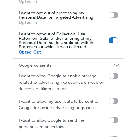
Opted In
A tranzakcióval tehát új szállodatípussal, hegyvidéki
I want to opt-out of processing my
Personal Data for Targeted Advertising.
wellness hotellel egészül ki a BDPST Group
Opted In
hotelportfóliója, miután a cégcsoport
I want to opt-out of Collection, Use,
szállodafejlesztési és -üzemeltetési tanácsadó cége
Retention, Sale, and/or Sharing of my
Personal Data that Is Unrelated with the
a BDPST Hotel Management veszi át november 1-
Purposes for which it was collected.
Opted Out
től a Mátraházán található 4 csillagos Lifestyle
Hotel Mátra működtetését. Az üzemeltetési
Google consents
feladatok ellátása mellett a szállodát tulajdonló
I want to allow Google to enable storage
társaság megvásárlásáról szóló szerződés is
related to advertising like cookies on web or
aláírásra került 2021 októberében.
device identifiers in apps.
I want to allow my user data to be sent to
Google for online advertising purposes.
A Hunguest Hotels könnyes
I want to allow Google to send me
búcsúja nem tartott sokáig,
personalized advertising.