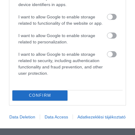
device identifiers in apps.
magyar lovasíjászat a világ legjobbjai közé tartozik.
Lovastorna világbajnokságot rendezett a magyar
I want to allow Google to enable storage
lovassport szövetség a Nemzeti Lovardában, tehát
related to functionality of the website or app.
túlzás nélkül elmondható, hogy a magyar lovassport
I want to allow Google to enable storage
a világ legjobbjai közé tartozik.
related to personalization.
Természetesen a leginkább ismert az emberek előtt
I want to allow Google to enable storage
főleg a lóversenyek, a vágták és galoppversenyek és
related to security, including authentication
a lovi fogadás, de ettől függetlenül nagyon komoly
functionality and fraud prevention, and other
user protection.
szakmai munka folyik a magyar lovaséletben. Viszont
semmilyen magyar lovassportról szóló cikkben nem
hagyhatjuk említés nélkül Lázár Vilmost, aki
CONFIRM
hétszeres kettesfogathajtó világbajnokként tette le
névjegyét és azon lovasok közé tartozik
Magyarországon, akit szinte mindenki ismer. Az
Data Deletion
Data Access
Adatkezeklési tájékoztató
üzletemberként is sikeres Lázár Vilmos jelenleg a