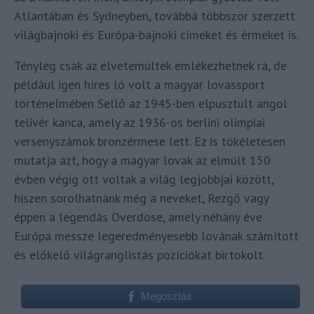
Atlantában és Sydneyben, továbbá többször szerzett
világbajnoki és Európa-bajnoki címeket és érmeket is.
Tényleg csak az elvetemültek emlékezhetnek rá, de
például igen híres ló volt a magyar lovassport
történelmében Sellő az 1945-ben elpusztult angol
telivér kanca, amely az 1936-os berlini olimpiai
versenyszámok bronzérmese lett. Ez is tökéletesen
mutatja azt, hogy a magyar lovak az elmúlt 150
évben végig ott voltak a világ legjobbjai között,
hiszen sorolhatnánk még a neveket, Rezgő vagy
éppen a legendás Overdose, amely néhány éve
Európa messze legeredményesebb lovának számított
és előkelő világranglistás pozíciókat birtokolt.
Megosztás