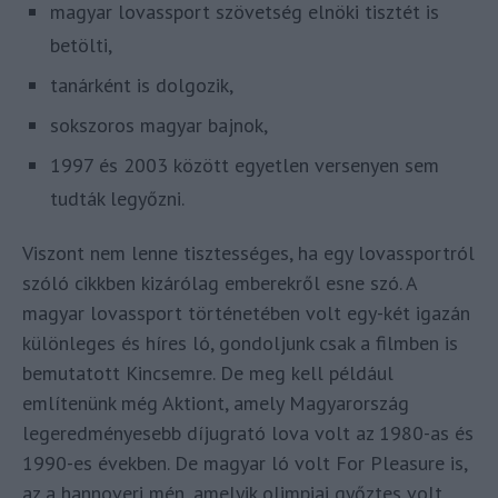
magyar lovassport szövetség elnöki tisztét is
betölti,
tanárként is dolgozik,
sokszoros magyar bajnok,
1997 és 2003 között egyetlen versenyen sem
tudták legyőzni.
Viszont nem lenne tisztességes, ha egy lovassportról
szóló cikkben kizárólag emberekről esne szó. A
magyar lovassport történetében volt egy-két igazán
különleges és híres ló, gondoljunk csak a filmben is
bemutatott Kincsemre. De meg kell például
említenünk még Aktiont, amely Magyarország
legeredményesebb díjugrató lova volt az 1980-as és
1990-es években. De magyar ló volt For Pleasure is,
az a hannoveri mén, amelyik olimpiai győztes volt