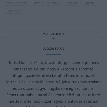
VAKCINAÚTLEVÉL
VIDEÓ
VÉLEMÉNY
WELLNESS
WIZZAIR
ÚJRANYITÁS
MR SPABOOK
A Szerzőről
Turisztikai szakértő, utazó blogger, vendégélmény
tanácsadó. Célom, hogy a kategória teremtő
blogmagazin keretein belül hiteles információ
forrásul és inspirációul szolgáljak a turizmus szakma
és az utazni vágyó nagyközönség számára is.
Repertoáromban hazai és nemzetközi turizmus hírek
mellett útleírások, személyes ajánlók és szakmai