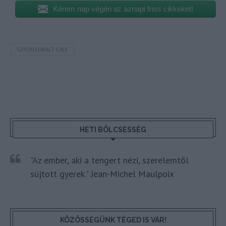
Kérem nap végén az aznapi friss cikkeket!
SZPONZORÁLT CIKK
HETI BÖLCSESSÉG
"Az ember, aki a tengert nézi, szerelemtől
sújtott gyerek." Jean-Michel Maulpoix
KÖZÖSSÉGÜNK TÉGED IS VÁR!