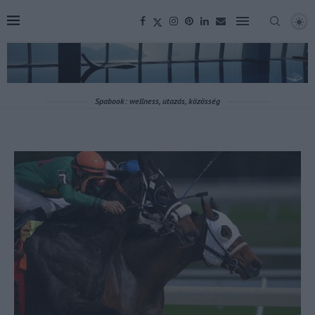
Spabook: wellness, utazás, közösség