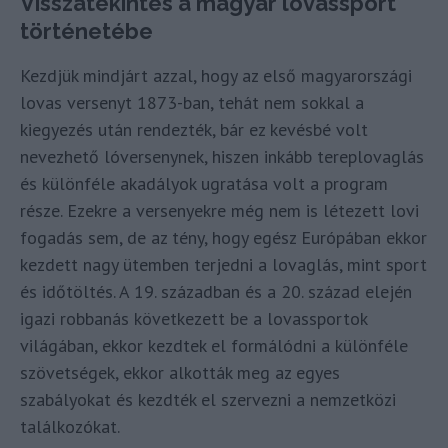
Visszatekintés a magyar lovassport
történetébe
Kezdjük mindjárt azzal, hogy az első magyarországi
lovas versenyt 1873-ban, tehát nem sokkal a
kiegyezés után rendezték, bár ez kevésbé volt
nevezhető lóversenynek, hiszen inkább tereplovaglás
és különféle akadályok ugratása volt a program
része. Ezekre a versenyekre még nem is létezett lovi
fogadás sem, de az tény, hogy egész Európában ekkor
kezdett nagy ütemben terjedni a lovaglás, mint sport
és időtöltés. A 19. században és a 20. század elején
igazi robbanás következett be a lovassportok
világában, ekkor kezdtek el formálódni a különféle
szövetségek, ekkor alkották meg az egyes
szabályokat és kezdték el szervezni a nemzetközi
találkozókat.