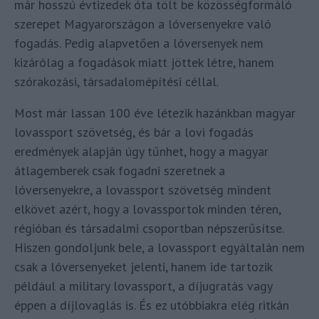
már hosszú évtizedek óta tölt be közösségformáló
szerepet Magyarországon a lóversenyekre való
fogadás. Pedig alapvetően a lóversenyek nem
kizárólag a fogadások miatt jöttek létre, hanem
szórakozási, társadalomépítési céllal.
Most már lassan 100 éve létezik hazánkban magyar
lovassport szövetség, és bár a lovi fogadás
eredmények alapján úgy tűnhet, hogy a magyar
átlagemberek csak fogadni szeretnek a
lóversenyekre, a lovassport szövetség mindent
elkövet azért, hogy a lovassportok minden téren,
régióban és társadalmi csoportban népszerűsítse.
Hiszen gondoljunk bele, a lovassport egyáltalán nem
csak a lóversenyeket jelenti, hanem ide tartozik
például a military lovassport, a díjugratás vagy
éppen a díjlovaglás is. És ez utóbbiakra elég ritkán