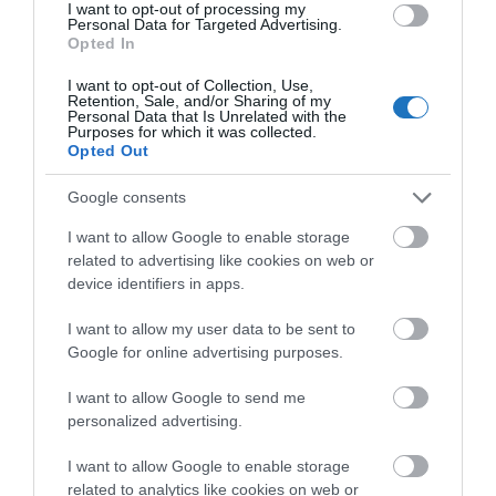
I want to opt-out of processing my
A magyar lovassport jelenkori
Personal Data for Targeted Advertising.
Opted In
lehetőségei
I want to opt-out of Collection, Use,
Retention, Sale, and/or Sharing of my
A fentiekben alapvetően kicsit a
magyar
Personal Data that Is Unrelated with the
Purposes for which it was collected.
lovassport
történetére tekintettünk vissza, de ha a
Opted Out
jelent nézzük, akkor sem kevésbé fényes a helyzet.
Bár a pandémiás időszak kicsit visszavetette a
Google consents
sportág fejlődését, 2021-ben a nehéz körülmények
I want to allow Google to enable storage
ellenére is sikerekről lehetett beszámolni.
related to advertising like cookies on web or
device identifiers in apps.
Díjugratásban Magyarország adta az Európa-
bajnokot az ifjúságiak között, de a díjlovasok
I want to allow my user data to be sent to
eljutottak a világbajnokságra sok-sok év után ismét.
Google for online advertising purposes.
A kettesfogathajtók ismételten világbajnokságot
I want to allow Google to send me
personalized advertising.
nyertek csapatban és egyéniben is, de a
lovastornászaink sem vallottak szégyent az elmúlt
I want to allow Google to enable storage
időszakban. És akkor arról nem is beszéltünk, hogy a
related to analytics like cookies on web or