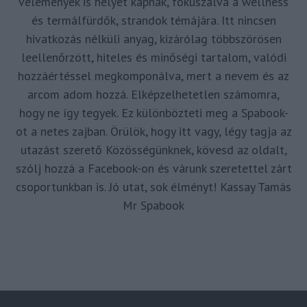
vélemények is helyet kapnak, fókuszálva a wellness
és termálfürdők, strandok témájára. Itt nincsen
hivatkozás nélküli anyag, kizárólag többszörösen
leellenőrzött, hiteles és minőségi tartalom, valódi
hozzáértéssel megkomponálva, mert a nevem és az
arcom adom hozzá. Elképzelhetetlen számomra,
hogy ne így tegyek. Ez különbözteti meg a Spabook-
ot a netes zajban. Örülök, hogy itt vagy, légy tagja az
utazást szerető Közösségünknek, kövesd az oldalt,
szólj hozzá a Facebook-on és várunk szeretettel zárt
csoportunkban is. Jó utat, sok élményt! Kassay Tamás
Mr Spabook