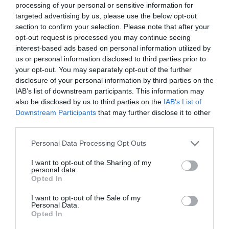
Bécsben. 1921-ben, a Monarchia szétválása után jött
processing of your personal or sensitive information for
targeted advertising by us, please use the below opt-out
létre a magyar galoppverseny sorozat. A lovassport
section to confirm your selection. Please note that after your
története az 1930-as években kezdett igazán
opt-out request is processed you may continue seeing
felpörögni Magyarországon és bár a világháború
interest-based ads based on personal information utilized by
megszakította ezt a fejlődési pályát, elmondható,
us or personal information disclosed to third parties prior to
your opt-out. You may separately opt-out of the further
hogy az 1956 utáni években a magyarországi
disclosure of your personal information by third parties on the
lovassport csúcsra ért.
IAB’s list of downstream participants. This information may
also be disclosed by us to third parties on the
IAB’s List of
Ekkoriban rendeztek Ifjúsági Díjugrató Európa-
Downstream Participants
that may further disclose it to other
bajnokságot hazánkban 15 különböző nemzet
third parties.
képviselőivel. És igazából az is elmondható, hogy a
Please note that this website/app uses one or more Google
Personal Data Processing Opt Outs
magyar lovassport sikerei folytatódtak az ezt követő
services and may gather and store information including but
not limited to your visit or usage behaviour. You may click to
I want to opt-out of the Sharing of my
évtizedekben és a 21. században is. Elég például arra
personal data.
grant or deny consent to Google and its third-party tags to
gondolnunk, hogy 2009-ben a hazai rendezésű
Opted In
use your data for below specified purposes in below Google
Nemzetek Díja versenyét a magyar négyes nyerte
consent section.
I want to opt-out of the Sale of my
meg, ami a hetedik siker volt a világháborútól
Personal Data.
Opted In
számított lovastörténelemben.