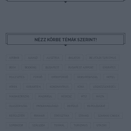
NÉZZ KÖRBE TÉMÁK SZERINT!
AIRBNB
AJÁNLÓ
AUSZTRIA
BALATON
BELFÖLDI TURIZMUS
BGYH
BOOKING
BUDAPEST
BUDAPEST AIRPORT
EMIRATES
FEJLESZTÉS
FÜRDŐ
GYÓGYFÜRDŐ
HORVÁTORSZÁG
HOTEL
HÍREK
KARANTÉN
KORONAVÍRUS
KÍNA
LÉGIKÖZLEKEDÉS
MAGYARORSZÁG
MAGYARUL
MISKOLC
MTÜ
MÁLTA
OLASZORSZÁG
PROGRAMAJÁNLÓ
REPÜLŐ
REPÜLŐJÁRAT
REPÜLŐTÉR
RYANAIR
STATISZTIKA
STRAND
SZAKMAI CIKKEK
SZPONZOR
SZÁLLODA
TERMÁL
TURIZMUS
UTAZÁS