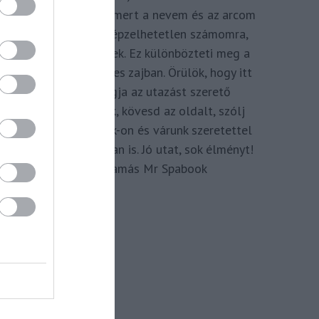
megkomponálva, mert a nevem és az arcom
adom hozzá. Elképzelhetetlen számomra,
hogy ne így tegyek. Ez különbözteti meg a
Spabook-ot a netes zajban. Örülök, hogy itt
vagy, légy tagja az utazást szerető
Közösségünknek, kövesd az oldalt, szólj
hozzá a Facebook-on és várunk szeretettel
zárt csoportunkban is. Jó utat, sok élményt!
Kassay Tamás Mr Spabook