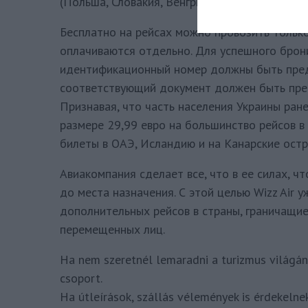
(Польша, Словакия, Венгрия, Румыния) только
Бесплатно на рейсах можно провозить только
оплачиваются отдельно. Для успешного брон
идентификационный номер должны быть пред
соответствующий документ должен быть пре
Признавая, что часть населения Украины ранее
размере 29,99 евро на большинство рейсов в 
билеты в ОАЭ, Исландию и на Канарские остр
Авиакомпания сделает все, что в ее силах, 
до места назначения. С этой целью Wizz Air 
дополнительных рейсов в страны, граничащи
перемещенных лиц.
Ha nem szeretnél lemaradni a turizmus világána
csoport.
Ha útleírások, szállás vélemények is érdekelne