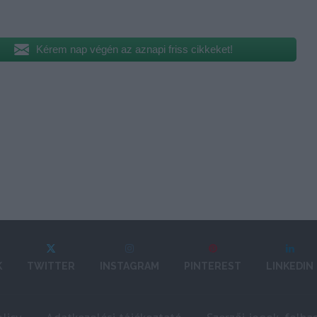
Kérem nap végén az aznapi friss cikkeket!
K
TWITTER
INSTAGRAM
PINTEREST
LINKEDIN