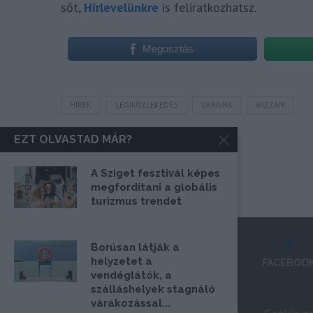
sőt,
Hírlevelünkre
is feliratkozhatsz.
Megosztás
HÍREK
LÉGIKÖZLEKEDÉS
UKRAJNA
WIZZAIR
EZT OLVASTAD MÁR?
A Sziget fesztivál képes
megfordítani a globális
turizmus trendet
Borúsan látják a
helyzetet a
FACEBOO
vendéglátók, a
szálláshelyek stagnáló
várakozással...