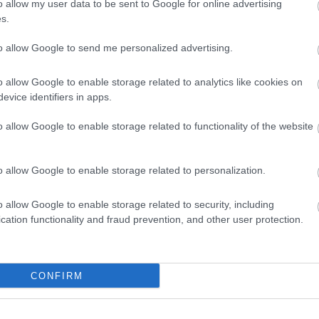
2 року.
o allow my user data to be sent to Google for online advertising
s.
 ручну поклажу, інші види багажу оплачуються
to allow Google to send me personalized advertising.
ані українського закордонного або внутрішнього
і в літак.Знаючи, що частина населення України
o allow Google to enable storage related to analytics like cookies on
знижку 29,99 євро на більшість рейсів до Європи, а
evice identifiers in apps.
 ОАЕ, Ісландію та Канарські острови. Авіакомпанія
o allow Google to enable storage related to functionality of the website
м якомога легше дістатися до місця призначення. З
иких літаків та додаткові рейси в прикордонні з
женцям.
o allow Google to enable storage related to personalization.
o allow Google to enable storage related to security, including
cation functionality and fraud prevention, and other user protection.
ТНЫЕ БИЛЕТЫ ДЛЯ БЕЖЕНЦЕВ
поможет беженцам из Украины раздать 100 000
CONFIRM
етающие из любой соседней с Украиной страны