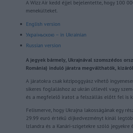
A Wizz Air kedd éjjel bejelentette, hogy 100 00
menekülteket.
English version
Україньскою – in Ukrainian
Russian version
A jegyek bármely, Ukrajnával szomszédos orsz
Románia) induló járatra megválthatók, kizáró
A járatokra csak kézipoggyász vihető ingyenesen
sikeres foglaláshoz az ukrán útlevél vagy szem
és a megfelelő iratot a felszállás előtt fel is 
Felismerve, hogy Ukrajna lakosságának egy rész
29.99 euró értékű díjkedvezményt kínál legtöbb
Izlandra és a Kanári-szigetekre szóló jegyekre