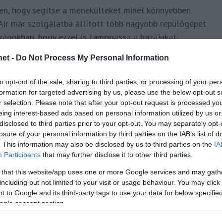
en, hogy segítse a menekülteket minél könnyebben
 Air már szolgálatba állított több nagyobb repülőgépet
szágokban, hogy ezzel is támogassa a hazájukat
et -
Do Not Process My Personal Information
s
é
g
e
s
.
to opt-out of the sale, sharing to third parties, or processing of your per
formation for targeted advertising by us, please use the below opt-out s
kötelezetten támogatjuk az Ukrajnából menekülőket, hogy mielőbb
r selection. Please note that after your opt-out request is processed y
lyjegyet biztosítunk számukra, amelyeket a hazájukkal szomszédos
eing interest-based ads based on personal information utilized by us or
kívül különlegesen kedvezményes díjszabást biztosítunk minden
disclosed to third parties prior to your opt-out. You may separately opt-
sszefogást tapasztaltunk a kollégáink között, de mint vállalat is
losure of your personal information by third parties on the IAB’s list of
. This information may also be disclosed by us to third parties on the
IA
ztonságos utazást szeretnénk nyújtani a menekülni kényszerülők
Participants
that may further disclose it to other third parties.
 that this website/app uses one or more Google services and may gath
including but not limited to your visit or usage behaviour. You may click 
 to Google and its third-party tags to use your data for below specifi
ogle consent section.
free tickets to help refugees from Ukraine.