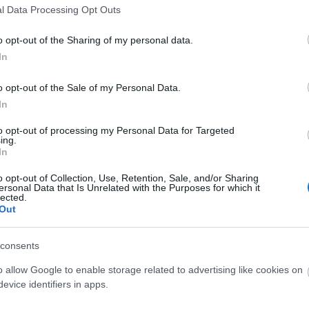
l Data Processing Opt Outs
 any country neighbouring Ukraine (Poland, Slovakia,
o opt-out of the Sharing of my personal data.
In
pes of baggage are subject to a fee. To make a
o opt-out of the Sale of my Personal Data.
identity card number must be provided at time of
In
esented before boarding.
to opt-out of processing my Personal Data for Targeted
ing.
ees reach their destination as easily as possible. Wizz
In
 and additional flights in countries bordering Ukraine
o opt-out of Collection, Use, Retention, Sale, and/or Sharing
.
ersonal Data that Is Unrelated with the Purposes for which it
lected.
Out
consents
o allow Google to enable storage related to advertising like cookies on
дасть 100 000 безкоштовних квитків біженцям з
evice identifiers in apps.
усідніх з Україною країн (Польща, Словаччина,