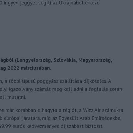
0 ingyen jeggyel segíti az Ukrajnából érkező
ágból (Lengyelország, Szlovákia, Magyarország,
lag 2022 márciusában.
, a többi típusú poggyász szállítása díjköteles. A
élyi igazolvány számát meg kell adni a foglalás során
kell mutatni.
e már korábban elhagyta a régiót, a Wizz Air számukra
 európai járatára, míg az Egyesült Arab Emírségekbe,
 69.99 eurós kedvezményes díjszabást biztosít.