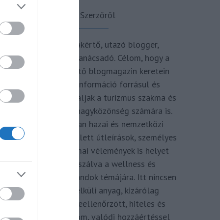
A Szerzőről
Turisztikai szakértő, utazó blogger,
vendégélmény tanácsadó. Célom, hogy a
kategória teremtő blogmagazin keretein
belül hiteles információ forrásul és
inspirációul szolgáljak a turizmus szakma és
az utazni vágyó nagyközönség számára is.
Repertoáromban hazai és nemzetközi
turizmus hírek mellett útleírások, személyes
ajánlók és szakmai vélemények is helyet
kapnak, fókuszálva a wellness és
termálfürdők, strandok témájára. Itt nincsen
hivatkozás nélküli anyag, kizárólag
többszörösen leellenőrzött, hiteles és
minőségi tartalom, valódi hozzáértéssel