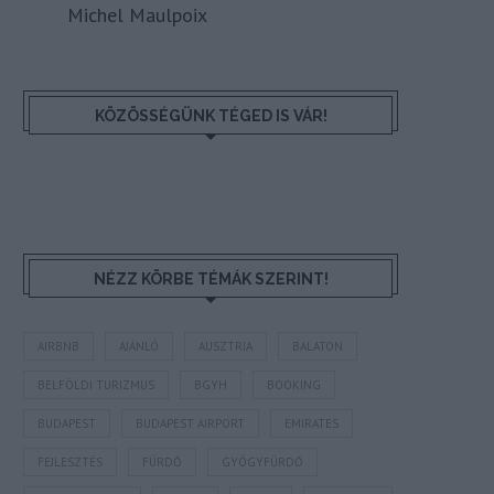
Michel Maulpoix
KÖZÖSSÉGÜNK TÉGED IS VÁR!
NÉZZ KÖRBE TÉMÁK SZERINT!
AIRBNB
AJÁNLÓ
AUSZTRIA
BALATON
BELFÖLDI TURIZMUS
BGYH
BOOKING
BUDAPEST
BUDAPEST AIRPORT
EMIRATES
FEJLESZTÉS
FÜRDŐ
GYÓGYFÜRDŐ