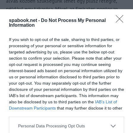
alvás közben szükségünk lehet egy plusz rétegre,
például egy takaróra. Mivel az Emirates pontosan
tudja, hogy ezek az apró tárgyak képesek az ülést
spabook.net -
Do Not Process My Personal
hangulatos alvó zuggá varázsolni, az utasok
Information
díjmentesen kérhetik őket a kabinszemélyzettől.
If you wish to opt-out of the sale, sharing to third parties, or
4. Alakítsuk át az alvási szokásainkat
processing of your personal or sensitive information for
targeted advertising by us, please use the below opt-out
repülés előtt
section to confirm your selection. Please note that after your
opt-out request is processed you may continue seeing
Fokozatosan, már pár nappal az indulás előtt
interest-based ads based on personal information utilized by
érdemes alvásidőnket az úti célunk időzónájához
us or personal information disclosed to third parties prior to
igazítani, így könnyebben tudunk elaludni a
your opt-out. You may separately opt-out of the further
disclosure of your personal information by third parties on the
repülőgépen, ráadásul ezzel a módszerrel a jetlag
IAB’s list of downstream participants. This information may
hatása is csökkenthető.
also be disclosed by us to third parties on the
IAB’s List of
Downstream Participants
that may further disclose it to other
5. Maradjunk hidratáltak repülés alatt
third parties.
Please note that this website/app uses one or more Google
Dehidratált állapotban nehezebben alszunk el, és az
Personal Data Processing Opt Outs
services and may gather and store information including but