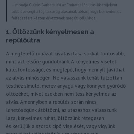
– mondja Gulyás Barbara, aki az Emirates légiutas-kísérőjeként
több éve segít a légitársaság utasainak abban, hogy kipihenten és
felfedezésre készen érkezzenek meg úti céljukhoz.
1. Öltözzünk kényelmesen a
repülőútra
A megfelelő ruházat kiválasztása sokkal fontosabb,
mint azt elsőre gondolnánk. A kényelmes viselet
kulcsfontosságú, és meglepő, hogy mennyit javíthat
az alvás minőségén. Ne válasszunk tehát túlzottan
testhez simuló, merev anyagú vagy könnyen gyűrődő
öltözéket, mivel ezekben nem lesz kényelmes az
alvás. Amennyiben a repülés során nincs
lehetőségünk átöltözni, az utazáshoz válasszunk
laza, kényelmes ruhát, öltözzünk rétegesen
és kerüljük a szoros cipő viselését, vagy vigyünk