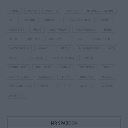
AIRBNB
AJÁNLÓ
AUSZTRIA
BALATON
BELFÖLDI TURIZMUS
BGYH
BOOKING
BUDAPEST
BUDAPEST AIRPORT
EMIRATES
FEJLESZTÉS
FÜRDŐ
GYÓGYFÜRDŐ
HORVÁTORSZÁG
HOTEL
HÍREK
KARANTÉN
KORONAVÍRUS
KÍNA
LÉGIKÖZLEKEDÉS
MAGYARORSZÁG
MAGYARUL
MISKOLC
MISKOLCTAPOLCA
MTÜ
MÁLTA
OLASZORSZÁG
PROGRAMAJÁNLÓ
REPÜLŐ
REPÜLŐJÁRAT
REPÜLŐTÉR
RYANAIR
STATISZTIKA
STRAND
SZAKMAI CIKKEK
SZÁLLODA
TERMÁL
TURIZMUS
UTAZÁS
VAKCINAÚTLEVÉL
VIDEÓ
VÉLEMÉNY
WELLNESS
WIZZAIR
ÚJRANYITÁS
MR SPABOOK