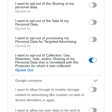
alvás minősége is rosszabb lehet. Figyelembevéve,
not limited to your visit or usage behaviour. You may click to
I want to opt-out of the Sharing of my
hogy a repülőgép levegője szárazabb, igyunk az
personal data.
grant or deny consent to Google and its third-party tags to
Opted In
átlagosnál több folyadékot, leginkább vizet a
use your data for below specified purposes in below Google
consent section.
repülés során. Mivel a szervezetből a bőrön át is
I want to opt-out of the Sale of my
Personal Data.
távozik nedvesség, az Emirates kifejlesztette az első
Opted In
Hydra Active hálóruhát, amelyet a First Class utasok
I want to opt-out of processing my
számára ingyenesen biztosít. A pizsama anyagában
Personal Data for Targeted Advertising.
Opted In
olyan természetes anyagok találhatóak, mint a shea
vaj és az argánolaj, amelyek alvás közben
I want to opt-out of Collection, Use,
Retention, Sale, and/or Sharing of my
folyamatosan érintkeznek a bőrrel, így tartva fenn a
Personal Data that Is Unrelated with the
Purposes for which it was collected.
hidratáltságát.
Opted Out
6. Mozogjunk repülés közben,
Google consents
sétáljunk a fedélzeten
I want to allow Google to enable storage
related to advertising like cookies on web or
device identifiers in apps.
I want to allow my user data to be sent to