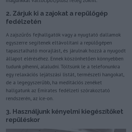
magunkkal váltócipőt/plusz réteg zoknit.
2. Zárjuk ki a zajokat a repülőgép
fedélzetén
A zajszűrős fejhallgatók vagy a nyugtató dallamok
egyszerre segítenek eltávolítani a repülőgépen
tapasztalható morajlást, és járulnak hozzá a nyugodt
állapot eléréséhez. Ennek köszönhetően könnyebben
tudunk pihenni, alaludni. Töltsünk le a telefonunkra
egy relaxációs lejátszási listát, természeti hangokat,
de a legegyszerűbb, ha meditációs zenéket
hallgatunk az Emirates fedélzeti szórakoztató
rendszerén, az ice-on.
3. Használjunk kényelmi kiegészítőket
repüléskor