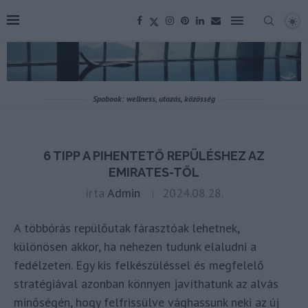
Spabook: wellness, utazás, közösség
6 TIPP A PIHENTETŐ REPÜLÉSHEZ AZ
EMIRATES-TŐL
írta
Admin
2024.08.28.
A többórás repülőutak fárasztóak lehetnek,
különösen akkor, ha nehezen tudunk elaludni a
fedélzeten. Egy kis felkészüléssel és megfelelő
stratégiával azonban könnyen javíthatunk az alvás
minőségén, hogy felfrissülve vághassunk neki az új