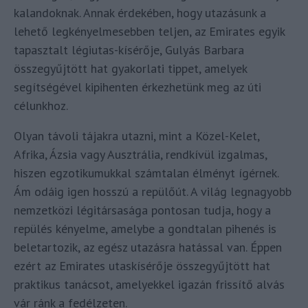
kalandoknak. Annak érdekében, hogy utazásunk a
lehető legkényelmesebben teljen, az Emirates egyik
tapasztalt légiutas-kísérője, Gulyás Barbara
összegyűjtött hat gyakorlati tippet, amelyek
segítségével kipihenten érkezhetünk meg az úti
célunkhoz.
Olyan távoli tájakra utazni, mint a Közel-Kelet,
Afrika, Ázsia vagy Ausztrália, rendkívül izgalmas,
hiszen egzotikumukkal számtalan élményt ígérnek.
Ám odáig igen hosszú a repülőút. A világ legnagyobb
nemzetközi légitársasága pontosan tudja, hogy a
repülés kényelme, amelybe a gondtalan pihenés is
beletartozik, az egész utazásra hatással van. Éppen
ezért az Emirates utaskísérője összegyűjtött hat
praktikus tanácsot, amelyekkel igazán frissítő alvás
vár ránk a fedélzeten.