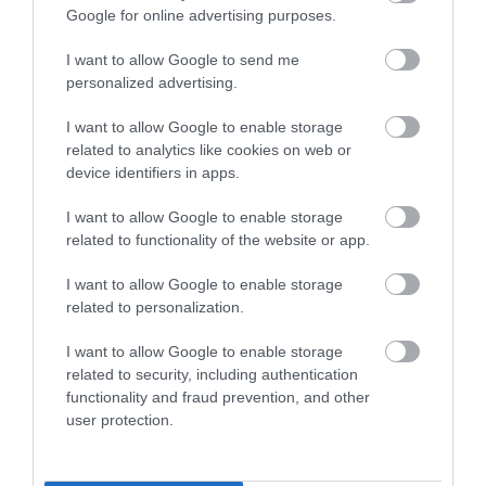
Google for online advertising purposes.
I want to allow Google to send me
personalized advertising.
I want to allow Google to enable storage
related to analytics like cookies on web or
device identifiers in apps.
I want to allow Google to enable storage
related to functionality of the website or app.
A fedélzeten ugyan nem tudunk nagy sétákat tenni,
de alvás előtt egy kis mozgásra, nyújtásra van
I want to allow Google to enable storage
related to personalization.
lehetőség. Ezzel javítjuk a vérkeringést, megelőzzük
az izmok nyugtalanságát, valamint könnyebben
I want to allow Google to enable storage
megtaláljuk a kényelmes alvási pozíciót.
related to security, including authentication
functionality and fraud prevention, and other
Az Emirates számtalan kényelmi szolgáltatást kínál
user protection.
fedélzetén, hogy utasai a felhők felett is
komfortosan érezhessék magukat. Puha takarót és