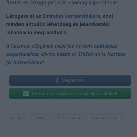
fizetés és átfogó juttatási csomag kapcsolódik?
Látogass el az
Emirates karrieroldalára,
ahol
minden aktuális lehetőség és jelentkezési
információ megtalálható.
A turizmus világának inspiráló híreiért
csatlakozz
csoportunkhoz
, kövess
Instán
és
TikTok
-on is,
iratkozz
fel hírlevelünkre
!
Megosztás
Kérem nap végén az aznapi friss cikkeket!
EMIRATES
HÍREK
LÉGIKÖZLEKEDÉS
MAGYARORSZÁG