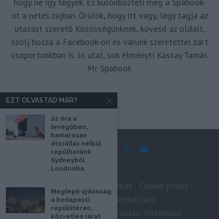
hogy ne így tegyek. Ez különbözteti meg a Spabook-
ot a netes zajban. Örülök, hogy itt vagy, légy tagja az
utazást szerető Közösségünknek, kövesd az oldalt,
szólj hozzá a Facebook-on és várunk szeretettel zárt
csoportunkban is. Jó utat, sok élményt! Kassay Tamás
Mr Spabook
EZT OLVASTAD MÁR?
22 óra a
levegőben,
hamarosan
átszállás nélkül
repülhetünk
Sydneyből
Londonba
Impresszum
Médiaajánlat
Cookie policy
Meglepő újdonság
Adatkezelési tájékoztató
a budapesti
repülőtéren,
Szerzői jogok, felhasználási feltételek
közvetlen járat