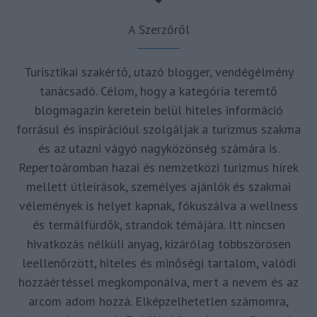
A Szerzőről
Turisztikai szakértő, utazó blogger, vendégélmény
tanácsadó. Célom, hogy a kategória teremtő
blogmagazin keretein belül hiteles információ
forrásul és inspirációul szolgáljak a turizmus szakma
és az utazni vágyó nagyközönség számára is.
Repertoáromban hazai és nemzetközi turizmus hírek
mellett útleírások, személyes ajánlók és szakmai
vélemények is helyet kapnak, fókuszálva a wellness
és termálfürdők, strandok témájára. Itt nincsen
hivatkozás nélküli anyag, kizárólag többszörösen
leellenőrzött, hiteles és minőségi tartalom, valódi
hozzáértéssel megkomponálva, mert a nevem és az
arcom adom hozzá. Elképzelhetetlen számomra,