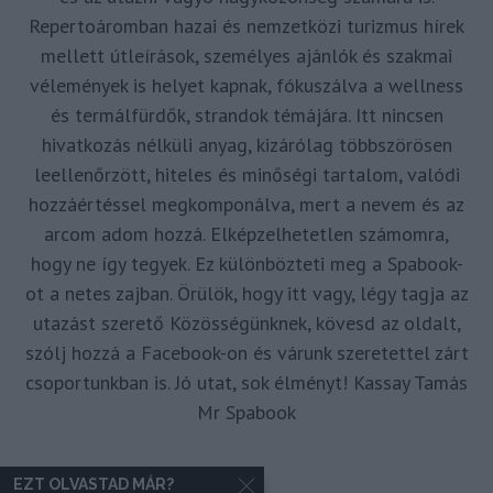
Repertoáromban hazai és nemzetközi turizmus hírek
mellett útleírások, személyes ajánlók és szakmai
vélemények is helyet kapnak, fókuszálva a wellness
és termálfürdők, strandok témájára. Itt nincsen
hivatkozás nélküli anyag, kizárólag többszörösen
leellenőrzött, hiteles és minőségi tartalom, valódi
hozzáértéssel megkomponálva, mert a nevem és az
arcom adom hozzá. Elképzelhetetlen számomra,
hogy ne így tegyek. Ez különbözteti meg a Spabook-
ot a netes zajban. Örülök, hogy itt vagy, légy tagja az
utazást szerető Közösségünknek, kövesd az oldalt,
szólj hozzá a Facebook-on és várunk szeretettel zárt
csoportunkban is. Jó utat, sok élményt! Kassay Tamás
Mr Spabook
EZT OLVASTAD MÁR?