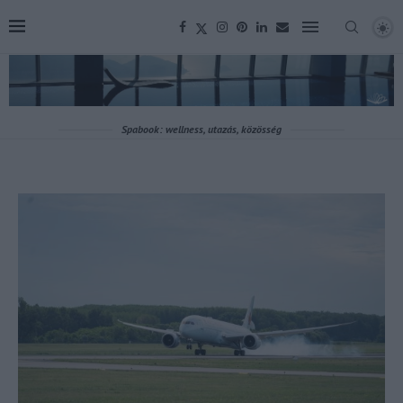
Spabook: wellness, utazás, közösség