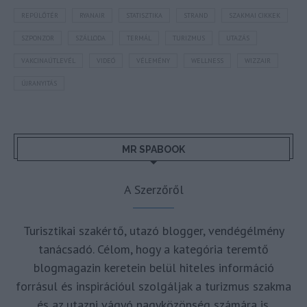
REPÜLŐTÉR
RYANAIR
STATISZTIKA
STRAND
SZAKMAI CIKKEK
SZPONZOR
SZÁLLODA
TERMÁL
TURIZMUS
UTAZÁS
VAKCINAÚTLEVÉL
VIDEÓ
VÉLEMÉNY
WELLNESS
WIZZAIR
ÚJRANYITÁS
MR SPABOOK
A Szerzőről
Turisztikai szakértő, utazó blogger, vendégélmény
tanácsadó. Célom, hogy a kategória teremtő
blogmagazin keretein belül hiteles információ
forrásul és inspirációul szolgáljak a turizmus szakma
és az utazni vágyó nagyközönség számára is.