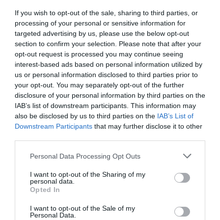
kategóriájú szálláshelyeket, kulturális programokat
If you wish to opt-out of the sale, sharing to third parties, or
és szervezett utazási szolgáltatásokat.
processing of your personal or sensitive information for
targeted advertising by us, please use the below opt-out
A járat emellett erősítheti Budapest szerepét a
section to confirm your selection. Please note that after your
nemzetközi konferenciaturizmus piacán is, hiszen a
opt-out request is processed you may continue seeing
közvetlen légi kapcsolat fontos szempont a nagy
interest-based ads based on personal information utilized by
us or personal information disclosed to third parties prior to
nemzetközi rendezvények helyszínválasztásánál.
your opt-out. You may separately opt-out of the further
disclosure of your personal information by third parties on the
Amit érdemes tudni az Air Canada
IAB’s list of downstream participants. This information may
Budapest – Toronto járatáról
also be disclosed by us to third parties on the
IAB’s List of
Downstream Participants
that may further disclose it to other
third parties.
Információ
Adat
Please note that this website/app uses one or more Google
Personal Data Processing Opt Outs
services and may gather and store information including but
Légitársaság
Air Canada
not limited to your visit or usage behaviour. You may click to
I want to opt-out of the Sharing of my
personal data.
grant or deny consent to Google and its third-party tags to
Opted In
Útvonal
Budapest – Toronto
use your data for below specified purposes in below Google
consent section.
I want to opt-out of the Sale of my
Personal Data.
2026. június 6. – 2026.