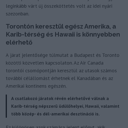
leginkább várt új összeköttetés volt az idei nyári
szezonban.
Torontón keresztül egész Amerika, a
Karib-térség és Hawaii is könnyebben
elérhető
A járat jelentősége túlmutat a Budapest és Toronto
közötti közvetlen kapcsolaton. Az Air Canada
torontói csomópontján keresztül az utasok számos
további célállomást érhetnek el Kanadában és az
Amerikai kontinens egészén.
A csatlakozó járatok révén elérhetővé válnak a
Karib-térség népszerű üdülőhelyei, Hawaii, valamint
több közép- és dél-amerikai desztináció is.
Ez különösen azok számára jelent előnyt, akik