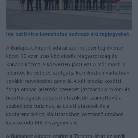
Ide kattintva kereshetsz kedvező árú repjegyeket.
A Budapest Airport adatai szerint jelenleg évente
közel 90 ezer utas közlekedik Magyarország és
Kanada között. A közvetlen járat ezt a már most is
jelentős keresletet szolgálja ki, miközben várhatóan
további növekedést generál. A két ország közötti
forgalomban jelentős szerepet játszanak a rokon- és
barátlátogatás céljából utazók, de számottevő a
szabadidős turizmus, az üzleti utazások és a
konferenciákhoz, kiállításokhoz, ösztönző utakhoz
kapcsolódó MICE-szegmens is.
A Budapest Airport szerint a Toronto-járat az egyik