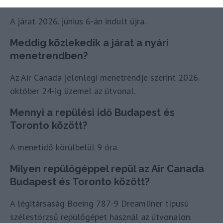
A járat 2026. június 6-án indult újra.
Meddig közlekedik a járat a nyári
menetrendben?
Az Air Canada jelenlegi menetrendje szerint 2026.
október 24-ig üzemel az útvonal.
Mennyi a repülési idő Budapest és
Toronto között?
A menetidő körülbelül 9 óra.
Milyen repülőgéppel repül az Air Canada
Budapest és Toronto között?
A légitársaság Boeing 787-9 Dreamliner típusú
szélestörzsű repülőgépet használ az útvonalon.