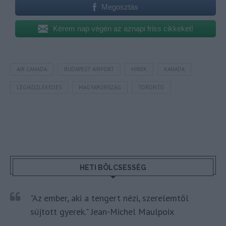
Megosztás
Kérem nap végén az aznapi friss cikkeket!
AIR CANADA
BUDAPEST AIRPORT
HÍREK
KANADA
LÉGIKÖZLEKEDÉS
MAGYARORSZÁG
TORONTO
HETI BÖLCSESSÉG
"Az ember, aki a tengert nézi, szerelemtől
sújtott gyerek." Jean-Michel Maulpoix