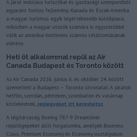
A járat indulása turisztikai és gazdasági szempontból
egyaránt fontos fejlemény. Kanada és Észak-Amerika
a magyar turizmus egyik legértékesebb küldőpiaca,
miközben a magyar utazók számára is egyszerűbbé
válik az amerikai kontinens számos célállomásának
elérése.
Heti öt alkalommal repül az Air
Canada Budapest és Toronto között
Az Air Canada 2026. június 6. és október 24. között
üzemelteti a Budapest – Toronto útvonalat. A járatok
hétfőn, szerdán, pénteken, szombaton és vasárnap
közlekednek,
repjegyeket itt kereshetsz
.
A légitársaság Boeing 787-9 Dreamliner
repülőgépeket állít forgalomba, amelyek Business
Class, Premium Economy és Economy osztályokon