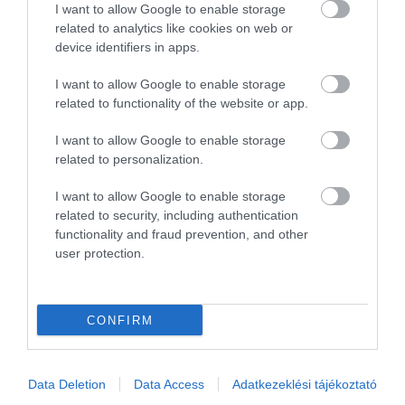
47 680 ülőhely
I want to allow Google to enable storage
kapacitás
related to analytics like cookies on web or
device identifiers in apps.
Éves Magyarország –
Közel 90 000 utas
I want to allow Google to enable storage
Kanada utasforgalom
related to functionality of the website or app.
I want to allow Google to enable storage
related to personalization.
Gyakori kérdések
I want to allow Google to enable storage
Van közvetlen járat Budapest és Toronto
related to security, including authentication
között?
functionality and fraud prevention, and other
user protection.
Igen. Az Air Canada 2026 nyarán közvetlen járatot
üzemeltet Budapest és Toronto között heti öt
alkalommal.
Torontoi szállásokat itt érdemes
CONFIRM
keresni
.
Mikor indult újra az Air Canada Budapest –
Data Deletion
Data Access
Adatkezeklési tájékoztató
Toronto járata?