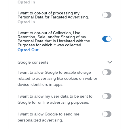
Opted In
Közlekedési időszak
október 24.
I want to opt-out of processing my
Personal Data for Targeted Advertising.
Gyakoriság
Heti 5 járat
Opted In
I want to opt-out of Collection, Use,
Hétfő, szerda, péntek,
Retention, Sale, and/or Sharing of my
Közlekedési napok
Personal Data that Is Unrelated with the
szombat, vasárnap
Purposes for which it was collected.
Opted Out
Repülési idő
Kb. 9 óra
Google consents
I want to allow Google to enable storage
Boeing 787-9
Repülőgéptípus
related to advertising like cookies on web or
Dreamliner
device identifiers in apps.
I want to allow my user data to be sent to
Business Class,
Google for online advertising purposes.
Fedélzeti osztályok
Premium Economy,
Economy
I want to allow Google to send me
personalized advertising.
Szezonális ülőhely-