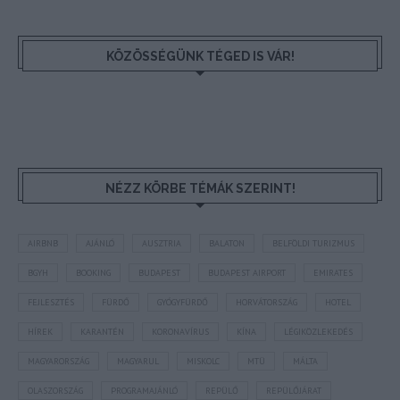
KÖZÖSSÉGÜNK TÉGED IS VÁR!
NÉZZ KÖRBE TÉMÁK SZERINT!
AIRBNB
AJÁNLÓ
AUSZTRIA
BALATON
BELFÖLDI TURIZMUS
BGYH
BOOKING
BUDAPEST
BUDAPEST AIRPORT
EMIRATES
FEJLESZTÉS
FÜRDŐ
GYÓGYFÜRDŐ
HORVÁTORSZÁG
HOTEL
HÍREK
KARANTÉN
KORONAVÍRUS
KÍNA
LÉGIKÖZLEKEDÉS
MAGYARORSZÁG
MAGYARUL
MISKOLC
MTÜ
MÁLTA
OLASZORSZÁG
PROGRAMAJÁNLÓ
REPÜLŐ
REPÜLŐJÁRAT