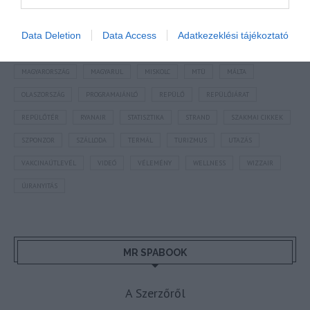
BGYH
BOOKING
BUDAPEST
BUDAPEST AIRPORT
EMIRATES
FEJLESZTÉS
FÜRDŐ
GYÓGYFÜRDŐ
HORVÁTORSZÁG
HOTEL
Data Deletion
Data Access
Adatkezeklési tájékoztató
HÍREK
KARANTÉN
KORONAVÍRUS
KÍNA
LÉGIKÖZLEKEDÉS
MAGYARORSZÁG
MAGYARUL
MISKOLC
MTÜ
MÁLTA
OLASZORSZÁG
PROGRAMAJÁNLÓ
REPÜLŐ
REPÜLŐJÁRAT
REPÜLŐTÉR
RYANAIR
STATISZTIKA
STRAND
SZAKMAI CIKKEK
SZPONZOR
SZÁLLODA
TERMÁL
TURIZMUS
UTAZÁS
VAKCINAÚTLEVÉL
VIDEÓ
VÉLEMÉNY
WELLNESS
WIZZAIR
ÚJRANYITÁS
MR SPABOOK
A Szerzőről