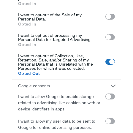
grant or deny consent to Google and its third-party tags to
Opted In
ülőhely érhető el. A két főváros között eddig nem
use your data for below specified purposes in below Google
consent section.
volt közvetlen járat. Az új kapcsolat több mint 10
I want to opt-out of the Sale of my
Personal Data.
ezer utas számára kínál egyszerűbb eljutást, akik
Opted In
korábban átszállással utaztak.
I want to opt-out of processing my
Personal Data for Targeted Advertising.
Opted In
Megosztás
I want to opt-out of Collection, Use,
Retention, Sale, and/or Sharing of my
Kérem nap végén az aznapi friss cikkeket!
Personal Data that Is Unrelated with the
Purposes for which it was collected.
Opted Out
ANKARA
HÍREK
LÉGIKÖZLEKEDÉS
MAGYARORSZÁG
Google consents
TÖRÖKORSZÁG
WIZZAIR
I want to allow Google to enable storage
related to advertising like cookies on web or
device identifiers in apps.
I want to allow my user data to be sent to
Google for online advertising purposes.