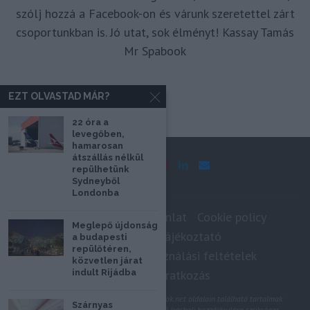
szólj hozzá a Facebook-on és várunk szeretettel zárt
csoportunkban is. Jó utat, sok élményt! Kassay Tamás
Mr Spabook
EZT OLVASTAD MÁR?
22 óra a
levegőben,
hamarosan
átszállás nélkül
repülhetünk
Sydneyből
Londonba
Impresszum
Médiaajánlat
Cookie policy
Meglepő újdonság
Adatkezelési tájékoztató
a budapesti
repülőtéren,
Szerzői jogok, felhasználási feltételek
közvetlen járat
indult Rijádba
Hírlevél feliratkozás
@2020 - Minden jog fenntartva. A Spabook.net oldalain található tartalmak
Szárnyas
felhasználásához, újraközléséhez a szerző írásbeli hozzájárulása szükséges.