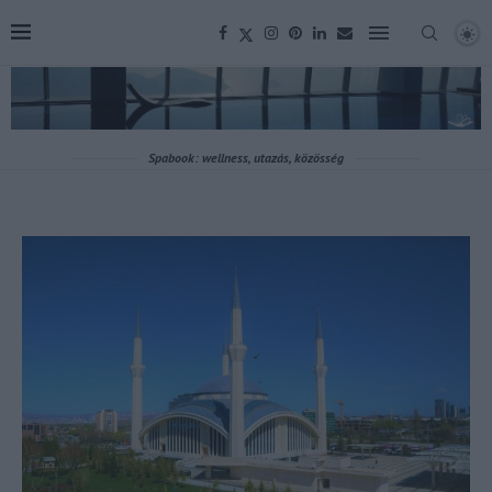
Spabook: wellness, utazás, közösség