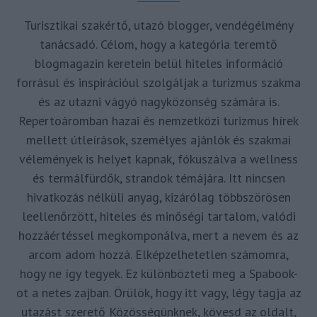
Turisztikai szakértő, utazó blogger, vendégélmény
tanácsadó. Célom, hogy a kategória teremtő
blogmagazin keretein belül hiteles információ
forrásul és inspirációul szolgáljak a turizmus szakma
és az utazni vágyó nagyközönség számára is.
Repertoáromban hazai és nemzetközi turizmus hírek
mellett útleírások, személyes ajánlók és szakmai
vélemények is helyet kapnak, fókuszálva a wellness
és termálfürdők, strandok témájára. Itt nincsen
hivatkozás nélküli anyag, kizárólag többszörösen
leellenőrzött, hiteles és minőségi tartalom, valódi
hozzáértéssel megkomponálva, mert a nevem és az
arcom adom hozzá. Elképzelhetetlen számomra,
hogy ne így tegyek. Ez különbözteti meg a Spabook-
ot a netes zajban. Örülök, hogy itt vagy, légy tagja az
utazást szerető Közösségünknek, kövesd az oldalt,