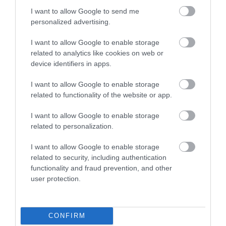
I want to allow Google to send me
HETI BÖLCSESSÉG
personalized advertising.
I want to allow Google to enable storage
"Az ember, aki a tengert nézi, szerelemtől
related to analytics like cookies on web or
sújtott gyerek." Jean-Michel Maulpoix
device identifiers in apps.
I want to allow Google to enable storage
related to functionality of the website or app.
KÖZÖSSÉGÜNK TÉGED IS VÁR!
I want to allow Google to enable storage
related to personalization.
I want to allow Google to enable storage
related to security, including authentication
functionality and fraud prevention, and other
user protection.
NÉZZ KÖRBE TÉMÁK SZERINT!
AIRBNB
AJÁNLÓ
AUSZTRIA
BALATON
BELFÖLDI TURIZMUS
CONFIRM