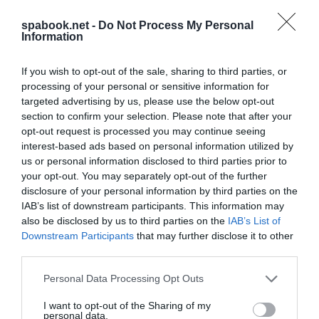
spabook.net -
Do Not Process My Personal
Information
If you wish to opt-out of the sale, sharing to third parties, or
processing of your personal or sensitive information for
Böngéssz ankarai szállásokat jó áron, ide
targeted advertising by us, please use the below opt-out
kattintva!
section to confirm your selection. Please note that after your
opt-out request is processed you may continue seeing
interest-based ads based on personal information utilized by
Ankarából könnyen elérhető
Kappadókia
, amely
us or personal information disclosed to third parties prior to
Törökország egyik legismertebb természeti térsége. A
your opt-out. You may separately opt-out of the further
sziklaformációk, a barlangtemplomok és a föld alatti
disclosure of your personal information by third parties on the
városok önállóan is vonzerőt jelentenek. A hajnali
IAB’s list of downstream participants. This information may
also be disclosed by us to third parties on the
IAB’s List of
hőlégballonos repülések a térség legkeresettebb
Downstream Participants
that may further disclose it to other
programjai közé tartoznak.
third parties.
Ritter Máté
, a Budapest Airport járatfejlesztési
Please note that this website/app uses one or more Google
Personal Data Processing Opt Outs
services and may gather and store information including but
igazgatója közölte, hogy Magyarország és
not limited to your visit or usage behaviour. You may click to
I want to opt-out of the Sharing of my
Törökország között évente több mint 900 ezer
personal data.