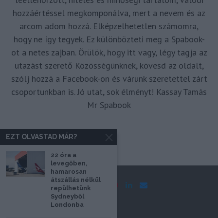
hozzáértéssel megkomponálva, mert a nevem és az
arcom adom hozzá. Elképzelhetetlen számomra,
hogy ne így tegyek. Ez különbözteti meg a Spabook-
ot a netes zajban. Örülök, hogy itt vagy, légy tagja az
utazást szerető Közösségünknek, kövesd az oldalt,
szólj hozzá a Facebook-on és várunk szeretettel zárt
csoportunkban is. Jó utat, sok élményt! Kassay Tamás
Mr Spabook
EZT OLVASTAD MÁR?
22 óra a
levegőben,
hamarosan
átszállás nélkül
repülhetünk
Sydneyből
Londonba