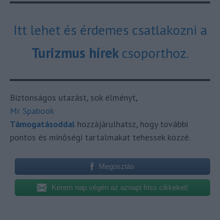
Itt lehet és érdemes csatlakozni a
Turizmus hírek
csoporthoz.
Biztonságos utazást, sok élményt,
Mr Spabook
Támogatásoddal
hozzájárulhatsz, hogy további
pontos és minőségi tartalmakat tehessek közzé
.
Megosztás
Kérem nap végén az aznapi friss cikkeket!