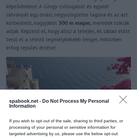
képződményt. A
Göngy
csillogását és egyedi
látványát egy óriási, négyszögletes lagúna és az azt
körbeölelő, nagyjából
300 m magas
, meredek sziklák
adják. Képzeld el, hogy állsz a tetején, és lábad előtt
terül el a létező legmélykékebb tenger, miközben
elfog repülés érzése!
spabook.net -
Do Not Process My Personal
Information
If you wish to opt-out of the sale, sharing to third parties, or
processing of your personal or sensitive information for
targeted advertising by us, please use the below opt-out