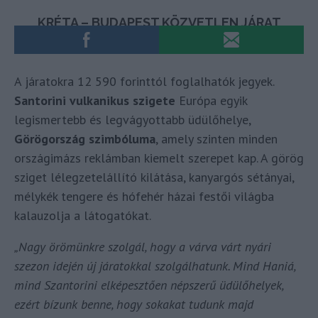
A járatokra 12 590 forinttól foglalhatók jegyek.
Santorini vulkanikus szigete
Európa egyik
legismertebb és legvágyottabb üdülőhelye,
Görögország szimbóluma
, amely szinten minden
országimázs reklámban kiemelt szerepet kap. A görög
sziget lélegzetelállító kilátása, kanyargós sétányai,
mélykék tengere és hófehér házai festői világba
kalauzolja a látogatókat.
„Nagy örömünkre szolgál, hogy a várva várt nyári
szezon idején új járatokkal szolgálhatunk. Mind Haniá,
mind Szantorini elképesztően népszerű üdülőhelyek,
ezért bízunk benne, hogy sokakat tudunk majd