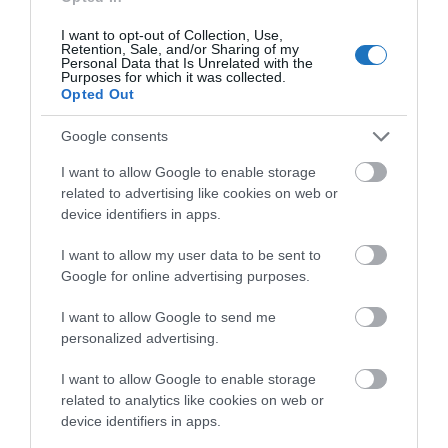
I want to opt-out of Collection, Use,
Retention, Sale, and/or Sharing of my
Personal Data that Is Unrelated with the
Purposes for which it was collected.
Opted Out
Google consents
I want to allow Google to enable storage
related to advertising like cookies on web or
device identifiers in apps.
I want to allow my user data to be sent to
A csúcs felé baktatva mindössze egyetlen pásztorral
Google for online advertising purposes.
és egy fiatal párral találkoztam. Rajtuk kívül viszont
I want to allow Google to send me
tárt járatokkal fogadott egy lenyűgöző kis
personalized advertising.
barlangrendszer, és egy sziklába épített kis kápolna,
ahonnan lélegzetre is veszélyes kilátás nyílik a
I want to allow Google to enable storage
környékre.
related to analytics like cookies on web or
device identifiers in apps.
Beutazási feltételek Görögországba