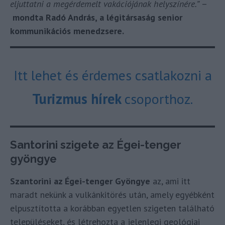
eljuttatni a megérdemelt vakációjának helyszínére.”
–
mondta Radó András, a légitársaság senior
kommunikációs menedzsere.
Itt lehet és érdemes csatlakozni a
Turizmus hírek
csoporthoz.
Santorini szigete az Égei-tenger
gyöngye
Szantorini az Égei-tenger Gyöngye
az, ami itt
maradt nekünk a vulkánkitörés után, amely egyébként
elpusztította a korábban egyetlen szigeten található
településeket, és létrehozta a jelenlegi geológiai