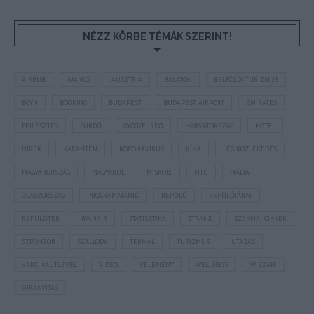
NÉZZ KÖRBE TÉMÁK SZERINT!
AIRBNB
AJÁNLÓ
AUSZTRIA
BALATON
BELFÖLDI TURIZMUS
BGYH
BOOKING
BUDAPEST
BUDAPEST AIRPORT
EMIRATES
FEJLESZTÉS
FÜRDŐ
GYÓGYFÜRDŐ
HORVÁTORSZÁG
HOTEL
HÍREK
KARANTÉN
KORONAVÍRUS
KÍNA
LÉGIKÖZLEKEDÉS
MAGYARORSZÁG
MAGYARUL
MISKOLC
MTÜ
MÁLTA
OLASZORSZÁG
PROGRAMAJÁNLÓ
REPÜLŐ
REPÜLŐJÁRAT
REPÜLŐTÉR
RYANAIR
STATISZTIKA
STRAND
SZAKMAI CIKKEK
SZPONZOR
SZÁLLODA
TERMÁL
TURIZMUS
UTAZÁS
VAKCINAÚTLEVÉL
VIDEÓ
VÉLEMÉNY
WELLNESS
WIZZAIR
ÚJRANYITÁS