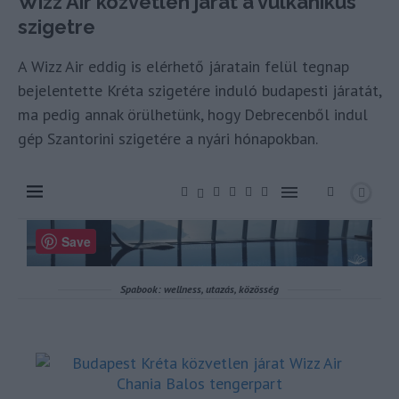
Wizz Air közvetlen járat a vulkanikus
szigetre
A Wizz Air eddig is elérhető járatain felül tegnap
bejelentette Kréta szigetére induló budapesti járatát,
ma pedig annak örülhetünk, hogy Debrecenből indul
gép Szantorini szigetére a nyári hónapokban.