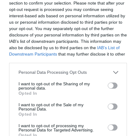
section to confirm your selection. Please note that after your
opt-out request is processed you may continue seeing
interest-based ads based on personal information utilized by
Személyes élményeim egyik kiemelt emléke a Perissa
us or personal information disclosed to third parties prior to
your opt-out. You may separately opt-out of the further
melletti hegy bejárása: Ez az egynapos kirándulás
disclosure of your personal information by third parties on the
abszolút fénypont volt az utam során, de nem az 1
IAB’s list of downstream participants. This information may
hétre értem, hanem születésemtől mostanáig.
also be disclosed by us to third parties on the
IAB’s List of
Downstream Participants
that may further disclose it to other
Konkrétan elneveztem
mini El Camino
-nak. Ha
third parties.
olvastad az Alkimistát (Paolo Coelho), és valaha
Please note that this website/app uses one or more Google
elkeveredsz ide, akkor úgy fogod érezni magad,
Personal Data Processing Opt Outs
services and may gather and store information including but
mintha belecsöppentél volna a regénybe. Átható
not limited to your visit or usage behaviour. You may click to
I want to opt-out of the Sharing of my
érzés volt számomra megérezni itt a természet
personal data.
grant or deny consent to Google and its third-party tags to
Opted In
erejét, az állatok hangját, az ősi sziklák érzéseit.
use your data for below specified purposes in below Google
consent section.
Ekkor találkozott a szívem a sziget lelkével.
I want to opt-out of the Sale of my
Personal Data.
Opted In
I want to opt-out of processing my
Personal Data for Targeted Advertising.
Opted In