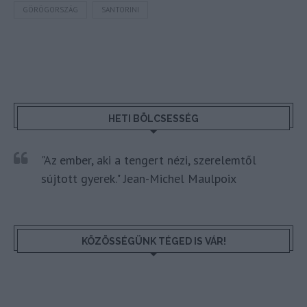
GÖRÖGORSZÁG
SANTORINI
HETI BÖLCSESSÉG
"Az ember, aki a tengert nézi, szerelemtől
sújtott gyerek." Jean-Michel Maulpoix
KÖZÖSSÉGÜNK TÉGED IS VÁR!