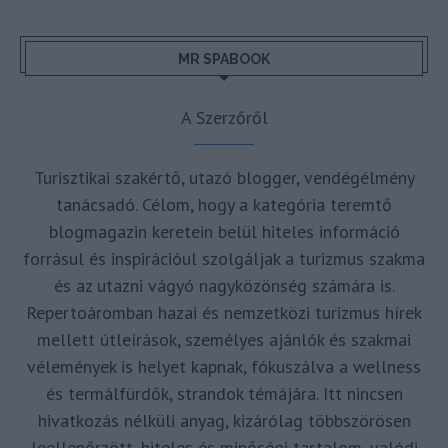
MR SPABOOK
A Szerzőről
Turisztikai szakértő, utazó blogger, vendégélmény
tanácsadó. Célom, hogy a kategória teremtő
blogmagazin keretein belül hiteles információ
forrásul és inspirációul szolgáljak a turizmus szakma
és az utazni vágyó nagyközönség számára is.
Repertoáromban hazai és nemzetközi turizmus hírek
mellett útleírások, személyes ajánlók és szakmai
vélemények is helyet kapnak, fókuszálva a wellness
és termálfürdők, strandok témájára. Itt nincsen
hivatkozás nélküli anyag, kizárólag többszörösen
leellenőrzött, hiteles és minőségi tartalom, valódi