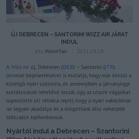
ÚJ DEBRECEN – SANTORINI WIZZ AIR JÁRAT
INDUL
írta
Waterfan
2021.03.19.
A
Wizz Air
új, Debrecen (
DEB
) – Santorini (
JTR
)
útvonal bejelentésével is mutatja, hogy már készül a
közelgő nyári szezonra, és amennyiben a járványügyi
korlátozások lehetővé teszik, úgy az utazni vágyókat
napsütötte úti célokra repíti, hogy a nyári vakációnak
ne legyen akadálya és a mögöttünk álló nehezebb
időszakot kipihenhessük.
Nyártól indul a Debrecen – Szantorini