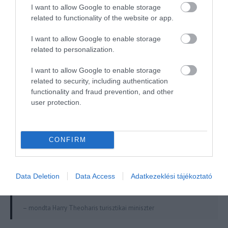
I want to allow Google to enable storage
related to functionality of the website or app.
Görögország május 14-én megnyitja a határait a
turisták előtt: a koronavírus ellen beoltott, valamint
I want to allow Google to enable storage
a be nem oltott, de negatív teszteredményt
related to personalization.
produkáló külföldiek beléphetnek a mediterrán
I want to allow Google to enable storage
országba.
related to security, including authentication
functionality and fraud prevention, and other
user protection.
Minden olyan turistát szeretettel
fogadunk, aki vagy megkapta a
CONFIRM
vakcinát, vagy rendelkezik
antitestekkel, vagy negatív a
Data Deletion
Data Access
Adatkezeklési tájékoztató
koronavírustesztje.
– mondta Harry Theoharis turisztikai miniszter