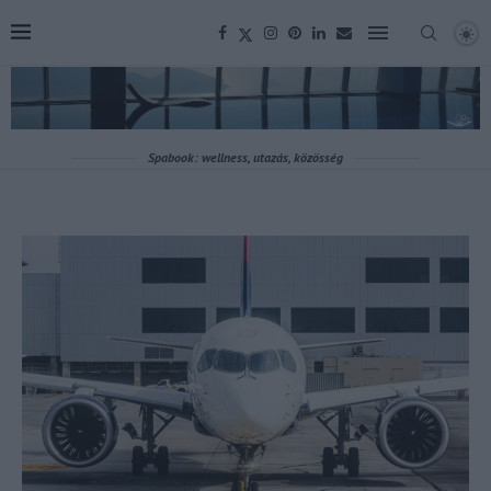
Spabook: wellness, utazás, közösség