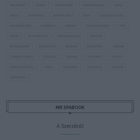
FEJLESZTÉS
FÜRDŐ
GYÓGYFÜRDŐ
HORVÁTORSZÁG
HOTEL
HÍREK
KARANTÉN
KORONAVÍRUS
KÍNA
LÉGIKÖZLEKEDÉS
MAGYARORSZÁG
MAGYARUL
MISKOLC
MISKOLCTAPOLCA
MTÜ
MÁLTA
OLASZORSZÁG
PROGRAMAJÁNLÓ
REPÜLŐ
REPÜLŐJÁRAT
REPÜLŐTÉR
RYANAIR
STATISZTIKA
STRAND
SZAKMAI CIKKEK
SZÁLLODA
TERMÁL
TURIZMUS
UTAZÁS
VAKCINAÚTLEVÉL
VIDEÓ
VÉLEMÉNY
WELLNESS
WIZZAIR
ÚJRANYITÁS
MR SPABOOK
A Szerzőről