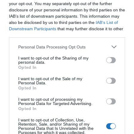
your opt-out. You may separately opt-out of the further
képzésében
disclosure of your personal information by third parties on the
Dicksont ezt követően Trump elnök kinevezte az
IAB’s list of downstream participants. This information may
also be disclosed by us to third parties on the
IAB’s List of
FAA adminisztrátori posztjára – a
Downstream Participants
that may further disclose it to other
repülésbiztonságot felügyelő szövetségi
third parties.
ügynökségen belül a legmagasabb pozícióba.
Please note that this website/app uses one or more Google
Personal Data Processing Opt Outs
services and may gather and store information including but
Morris bíró
megállapította
:
not limited to your visit or usage behaviour. You may click to
I want to opt-out of the Sharing of my
personal data.
grant or deny consent to Google and its third-party tags to
Opted In
„Nem helyénvaló, hogy [a Delta] ezt a [pszichiátriai]
use your data for below specified purposes in below Google
consent section.
eljárást fegyverként használja arra a célra, hogy
I want to opt-out of the Sale of my
Personal Data.
pilótái vakon engedelmeskedjenek, attól tartva, hogy
Opted In
[a Delta] tönkreteheti a karrierjüket ennek a végső
I want to opt-out of processing my
eszköznek az ilyen könnyelmű alkalmazásával”.
Personal Data for Targeted Advertising.
Opted In
[Határozat 98. o.].
I want to opt-out of Collection, Use,
Morris bíró idézte a Mayo Klinika Dr. Steinkrausának
Retention, Sale, and/or Sharing of my
Personal Data that Is Unrelated with the
megállapításait Petitt asszony diagnózisával
Purposes for which it was collected.