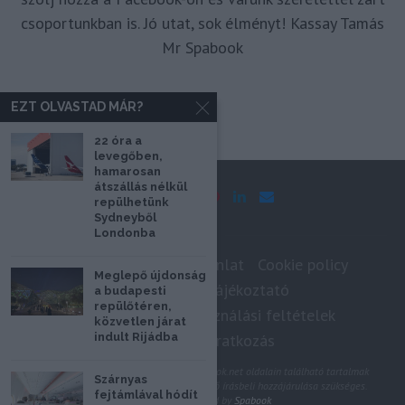
csoportunkban is. Jó utat, sok élményt! Kassay Tamás
Mr Spabook
EZT OLVASTAD MÁR?
22 óra a
levegőben,
hamarosan
átszállás nélkül
repülhetünk
Sydneyből
Londonba
Impresszum
Médiaajánlat
Cookie policy
Meglepő újdonság
Adatkezelési tájékoztató
a budapesti
repülőtéren,
Szerzői jogok, felhasználási feltételek
közvetlen járat
indult Rijádba
Hírlevél feliratkozás
@2020 - Minden jog fenntartva. A Spabook.net oldalain található tartalmak
Szárnyas
felhasználásához, újraközléséhez a szerző írásbeli hozzájárulása szükséges.
fejtámlával hódít
All Rights Reserved by
Spabook