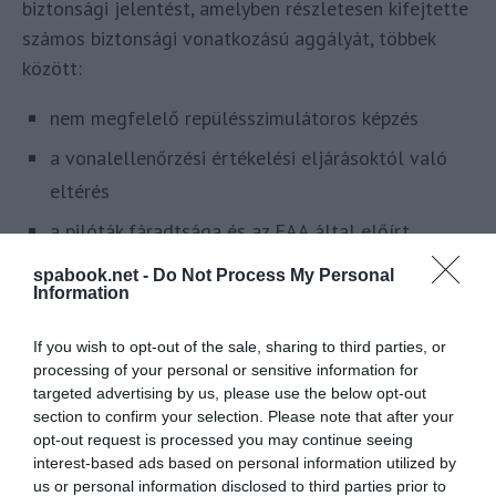
biztonsági jelentést, amelyben részletesen kifejtette
számos biztonsági vonatkozású aggályát, többek
között:
nem megfelelő repülésszimulátoros képzés
a vonalellenőrzési értékelési eljárásoktól való
eltérés
a pilóták fáradtsága és az FAA által előírt
repülési és szolgálati korlátozások ezzel
spabook.net -
Do Not Process My Personal
Information
kapcsolatos megsértése
a rangidős pilóták nem képesek a Delta
If you wish to opt-out of the sale, sharing to third parties, or
repülőgépeinek kézi irányítására
processing of your personal or sensitive information for
targeted advertising by us, please use the below opt-out
a pilótaképzési kézikönyvek hibái
section to confirm your selection. Please note that after your
opt-out request is processed you may continue seeing
a képzési nyilvántartások meghamisítása
interest-based ads based on personal information utilized by
us or personal information disclosed to third parties prior to
hibák a Delta rendellenesség utáni helyreállítási