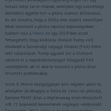
hosszú ideje tartó vitának, amelyben egy szövetségi
döntőbíró egyetértett a pilóta számos állításával,
és azt mondta, hogy a Delta nem tudott semmilyen
hibát kimutatni a pilóta repülési képességeiben. –
tudósít róla a
Yahoo
. Az ügy 2019-ben azzal
fenyegetett, hogy kisiklatja Donald Trump volt
elnöknek a Szövetségi Légügyi Hivatal (FAA) élére
tett választását. Trump ugyanis azt a Dicksont
nevezte ki a repülésbiztonságot felügyelő FAA
vezetőjének, aki el akarta tussolni a pilóta által
felvetett problémákat.
Scott R. Morris közigazgatási bíró végzést adott ki,
amelyben jóváhagyta a Delta Air Lines női pilótája,
Karlene Petitt által a légitársaság ellen benyújtott
AIR 21 bejelentő keresetének végleges rendezését.
Egy korábbi, 2022. június 6-án kelt végzésében