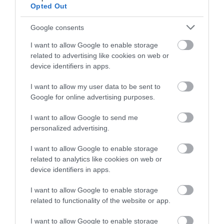
Opted Out
kapcsolatban:
Google consents
„Ez rejtély volt a csoportunk számára – a
I want to allow Google to enable storage
bizonyítékok nem támasztják alá azt, hogy a pilóta
related to advertising like cookies on web or
pszichiátriai problémákkal küzd, de alátámasztják a
device identifiers in apps.
szervezeti/vállalati erőfeszítést, hogy ezt a pilótát
eltávolítsák. … évekkel ezelőtt a hadseregben nem
I want to allow my user data to be sent to
Google for online advertising purposes.
volt szokatlan, hogy a női pilóták és a légi
személyzet ilyen erőfeszítések célpontjává váltak.”
I want to allow Google to send me
personalized advertising.
Morris bíró megítélte Petitt asszonynak az elmaradt
fizetést, a jövőbeni fizetést a „legmagasabb fizetés”
I want to allow Google to enable storage
related to analytics like cookies on web or
alapján, amelyet bármely pilótának az ő pozíciójában
device identifiers in apps.
fizetnek, kártérítést, valamint az ügyvédi díjakat és
költségeket.
I want to allow Google to enable storage
related to functionality of the website or app.
„Nyilvánvaló, hogy nem lehet biztonságos légitársaságot
I want to allow Google to enable storage