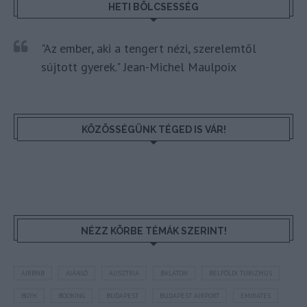
HETI BÖLCSESSÉG
"Az ember, aki a tengert nézi, szerelemtől
sújtott gyerek." Jean-Michel Maulpoix
KÖZÖSSÉGÜNK TÉGED IS VÁR!
NÉZZ KÖRBE TÉMÁK SZERINT!
AIRBNB
AJÁNLÓ
AUSZTRIA
BALATON
BELFÖLDI TURIZMUS
BGYH
BOOKING
BUDAPEST
BUDAPEST AIRPORT
EMIRATES