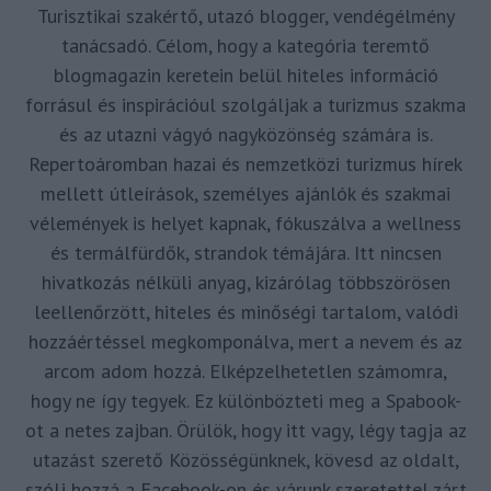
Turisztikai szakértő, utazó blogger, vendégélmény
tanácsadó. Célom, hogy a kategória teremtő
blogmagazin keretein belül hiteles információ
forrásul és inspirációul szolgáljak a turizmus szakma
és az utazni vágyó nagyközönség számára is.
Repertoáromban hazai és nemzetközi turizmus hírek
mellett útleírások, személyes ajánlók és szakmai
vélemények is helyet kapnak, fókuszálva a wellness
és termálfürdők, strandok témájára. Itt nincsen
hivatkozás nélküli anyag, kizárólag többszörösen
leellenőrzött, hiteles és minőségi tartalom, valódi
hozzáértéssel megkomponálva, mert a nevem és az
arcom adom hozzá. Elképzelhetetlen számomra,
hogy ne így tegyek. Ez különbözteti meg a Spabook-
ot a netes zajban. Örülök, hogy itt vagy, légy tagja az
utazást szerető Közösségünknek, kövesd az oldalt,
szólj hozzá a Facebook-on és várunk szeretettel zárt