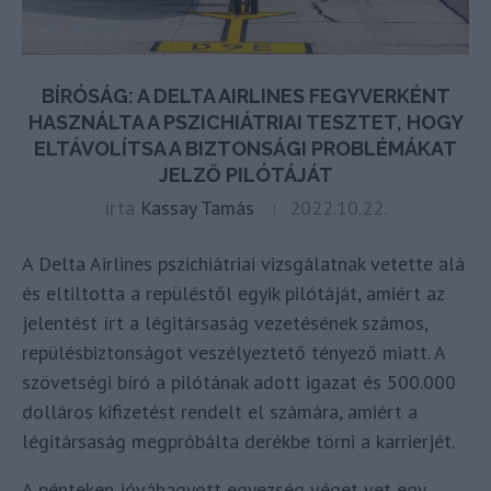
BÍRÓSÁG: A DELTA AIRLINES FEGYVERKÉNT
HASZNÁLTA A PSZICHIÁTRIAI TESZTET, HOGY
ELTÁVOLÍTSA A BIZTONSÁGI PROBLÉMÁKAT
JELZŐ PILÓTÁJÁT
írta
Kassay Tamás
2022.10.22.
A Delta Airlines pszichiátriai vizsgálatnak vetette alá
és eltiltotta a repüléstől egyik pilótáját, amiért az
jelentést írt a légitársaság vezetésének számos,
repülésbiztonságot veszélyeztető tényező miatt. A
szövetségi bíró a pilótának adott igazat és 500.000
dolláros kifizetést rendelt el számára, amiért a
légitársaság megpróbálta derékbe törni a karrierjét.
A pénteken jóváhagyott egyezség véget vet egy