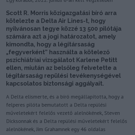
Scott R. Morris közigazgatási bíró arra
kötelezte a Delta Air Lines-t, hogy
nyilvánosan tegye közzé 13 500 pilótája
számára azt a jogi határozatot, amely
kimondta, hogy a légitársaság
„fegyverként” használta a kötelező
pszichiátriai vizsgálatot Karlene Petitt
ellen, miután az belsőleg felvetette a
légitársaság repülési tevékenységével
kapcsolatos biztonsági aggályait.
A Delta elismerte, és a bíró megállapította, hogy a
felperes pilóta bemutatott a Delta repülési
műveletekért felelős vezető alelnökének, Steven
Dicksonnak és a Delta repülési műveletekért felelős
alelnökének, Jim Grahamnek egy 46 oldalas