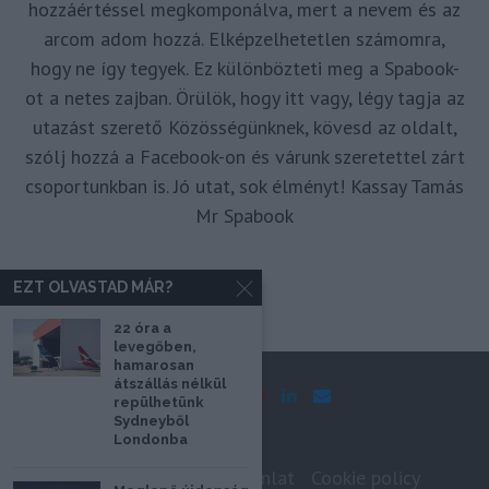
hozzáértéssel megkomponálva, mert a nevem és az
arcom adom hozzá. Elképzelhetetlen számomra,
hogy ne így tegyek. Ez különbözteti meg a Spabook-
ot a netes zajban. Örülök, hogy itt vagy, légy tagja az
utazást szerető Közösségünknek, kövesd az oldalt,
szólj hozzá a Facebook-on és várunk szeretettel zárt
csoportunkban is. Jó utat, sok élményt! Kassay Tamás
Mr Spabook
EZT OLVASTAD MÁR?
22 óra a
levegőben,
hamarosan
átszállás nélkül
repülhetünk
Sydneyből
Londonba
Impresszum
Médiaajánlat
Cookie policy