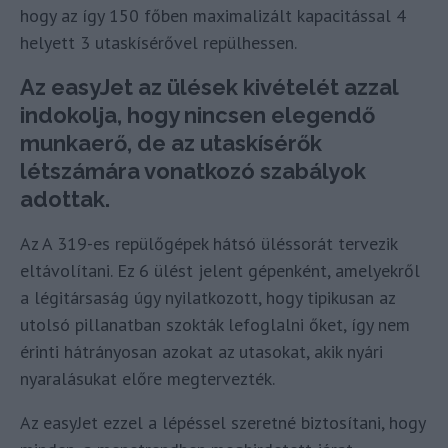
hogy az így 150 főben maximalizált kapacitással 4
helyett 3 utaskísérővel repülhessen.
Az easyJet az ülések kivételét azzal
indokolja, hogy nincsen elegendő
munkaerő, de az utaskísérők
létszámára vonatkozó szabályok
adottak.
Az A 319-es repülőgépek hátsó üléssorát tervezik
eltávolítani. Ez 6 ülést jelent gépenként, amelyekről
a légitársaság úgy nyilatkozott, hogy tipikusan az
utolsó pillanatban szokták lefoglalni őket, így nem
érinti hátrányosan azokat az utasokat, akik nyári
nyaralásukat előre megtervezték.
Az easyJet ezzel a lépéssel szeretné biztosítani, hogy