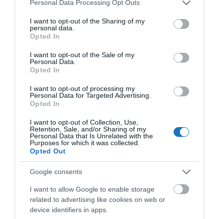
Please note that this website/app uses one or more Google
Personal Data Processing Opt Outs
services and may gather and store information including but
not limited to your visit or usage behaviour. You may click to
I want to opt-out of the Sharing of my
personal data.
grant or deny consent to Google and its third-party tags to
Opted In
use your data for below specified purposes in below Google
consent section.
I want to opt-out of the Sale of my
Personal Data.
Opted In
HETI BÖLCSESSÉG
I want to opt-out of processing my
Personal Data for Targeted Advertising.
Opted In
"Az ember, aki a tengert nézi, szerelemtől
sújtott gyerek." Jean-Michel Maulpoix
I want to opt-out of Collection, Use,
Retention, Sale, and/or Sharing of my
Personal Data that Is Unrelated with the
Purposes for which it was collected.
Opted Out
KÖZÖSSÉGÜNK TÉGED IS VÁR!
Google consents
I want to allow Google to enable storage
related to advertising like cookies on web or
device identifiers in apps.