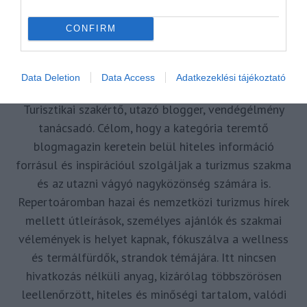
MR SPABOOK
CONFIRM
A Szerzőről
Data Deletion
Data Access
Adatkezeklési tájékoztató
Turisztikai szakértő, utazó blogger, vendégélmény
tanácsadó. Célom, hogy a kategória teremtő
blogmagazin keretein belül hiteles információ
forrásul és inspirációul szolgáljak a turizmus szakma
és az utazni vágyó nagyközönség számára is.
Repertoáromban hazai és nemzetközi turizmus hírek
mellett útleírások, személyes ajánlók és szakmai
vélemények is helyet kapnak, fókuszálva a wellness
és termálfürdők, strandok témájára. Itt nincsen
hivatkozás nélküli anyag, kizárólag többszörösen
leellenőrzött, hiteles és minőségi tartalom, valódi