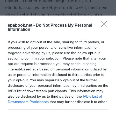
minden, a menetrendben meghirdetett járat
elindulhasson, és ne kelljen törölni azért, mert nem
sikerül kellő létszámú személyzetet beosztani rá.
A
BBC
azt írja, hogy az Egyesült Királyságban mind a
spabook.net -
Do Not Process My Personal
Information
repülőterek, mind a légitársaságok létszámhiányról
számoltak be, mivel az utazási kedv húsvét óta újra
If you wish to opt-out of the sale, sharing to third parties, or
felélénkült és kezd visszatérni az élet a járvány
processing of your personal or sensitive information for
targeted advertising by us, please use the below opt-out
előtti időszakban tapasztaltakhoz. Szakértők szerint
section to confirm your selection. Please note that after your
még akár a következő 1 évben tapasztalhatók
opt-out request is processed you may continue seeing
lesznek személyzeti kihívások az iparágban.
interest-based ads based on personal information utilized by
us or personal information disclosed to third parties prior to
your opt-out. You may separately opt-out of the further
Megosztás
disclosure of your personal information by third parties on the
IAB’s list of downstream participants. This information may
Kérem nap végén az aznapi friss cikkeket!
also be disclosed by us to third parties on the
IAB’s List of
Downstream Participants
that may further disclose it to other
third parties.
EASYJET
HÍREK
LÉGIKÖZLEKEDÉS
SZAKMAI CIKKEK