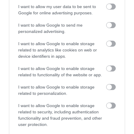
I want to allow my user data to be sent to
NÉZZ KÖRBE TÉMÁK SZERINT!
Google for online advertising purposes.
I want to allow Google to send me
AIRBNB
AJÁNLÓ
AUSZTRIA
BALATON
BELFÖLDI TURIZMUS
personalized advertising.
BGYH
BOOKING
BUDAPEST
BUDAPEST AIRPORT
EMIRATES
I want to allow Google to enable storage
FEJLESZTÉS
FÜRDŐ
GYÓGYFÜRDŐ
HORVÁTORSZÁG
HOTEL
related to analytics like cookies on web or
device identifiers in apps.
HÍREK
KARANTÉN
KORONAVÍRUS
KÍNA
LÉGIKÖZLEKEDÉS
I want to allow Google to enable storage
MAGYARORSZÁG
MAGYARUL
MISKOLC
MTÜ
MÁLTA
related to functionality of the website or app.
OLASZORSZÁG
PROGRAMAJÁNLÓ
REPÜLŐ
REPÜLŐJÁRAT
I want to allow Google to enable storage
REPÜLŐTÉR
RYANAIR
STATISZTIKA
STRAND
SZAKMAI CIKKEK
related to personalization.
SZPONZOR
SZÁLLODA
TERMÁL
TURIZMUS
UTAZÁS
I want to allow Google to enable storage
VAKCINAÚTLEVÉL
VIDEÓ
VÉLEMÉNY
WELLNESS
WIZZAIR
related to security, including authentication
ÚJRANYITÁS
functionality and fraud prevention, and other
user protection.