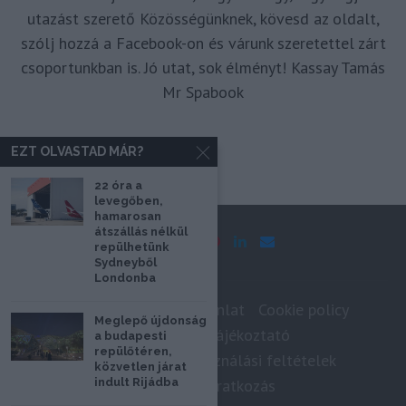
utazást szerető Közösségünknek, kövesd az oldalt,
szólj hozzá a Facebook-on és várunk szeretettel zárt
csoportunkban is. Jó utat, sok élményt! Kassay Tamás
Mr Spabook
EZT OLVASTAD MÁR?
22 óra a
levegőben,
hamarosan
átszállás nélkül
repülhetünk
Sydneyből
Londonba
Impresszum
Médiaajánlat
Cookie policy
Meglepő újdonság
Adatkezelési tájékoztató
a budapesti
repülőtéren,
Szerzői jogok, felhasználási feltételek
közvetlen járat
Hírlevél feliratkozás
indult Rijádba