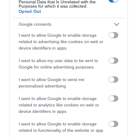
Personal Data that Is Unrelated with the
A gyakorlatias olvasók számára pedig konkrét
Purposes for which it was collected.
Opted Out
hasznosítható információ is legyen a cikkben, íme:
Google consents
Ha 2020. október 31-ig foglalsz Emirates repjegyet
amelyet legkésőbb 2021. május 31-ig leutaznál,
I want to allow Google to enable storage
related to advertising like cookies on web or
akkor most a foglalás során, a mobilappban, vagy a
device identifiers in apps.
honlapon is 10% -os kedvezményt kapsz, ha beírod a
EKMOB20
kódot.
I want to allow my user data to be sent to
Google for online advertising purposes.
Továbbá, az Emirates Skywards 20. évfordulója
I want to allow Google to send me
alkalmából az pontgyűjtő programba újonnan
personalized advertising.
regisztrálók 2021. március 31-ig dupla szint-
mérföldet kapnak utazásaik után.
I want to allow Google to enable storage
related to analytics like cookies on web or
Érdekelnek a wellness és utazós témák?
device identifiers in apps.
Csatlakozz
cs
oportunk
hoz
, ahol folyamatosan
I want to allow Google to enable storage
értesülhetsz szállás véleményekről, eseményekről és
related to functionality of the website or app.
sok-sok
utazós
témáról is.
Oszd meg
másokkal is az