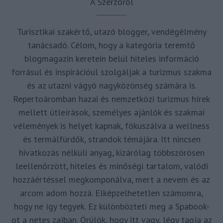
A Szerzőről
Turisztikai szakértő, utazó blogger, vendégélmény
tanácsadó. Célom, hogy a kategória teremtő
blogmagazin keretein belül hiteles információ
forrásul és inspirációul szolgáljak a turizmus szakma
és az utazni vágyó nagyközönség számára is.
Repertoáromban hazai és nemzetközi turizmus hírek
mellett útleírások, személyes ajánlók és szakmai
vélemények is helyet kapnak, fókuszálva a wellness
és termálfürdők, strandok témájára. Itt nincsen
hivatkozás nélküli anyag, kizárólag többszörösen
leellenőrzött, hiteles és minőségi tartalom, valódi
hozzáértéssel megkomponálva, mert a nevem és az
arcom adom hozzá. Elképzelhetetlen számomra,
hogy ne így tegyek. Ez különbözteti meg a Spabook-
ot a netes zajban. Örülök, hogy itt vagy, légy tagja az