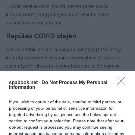
Hazaérkezése után, baráti beszélgetés során
kirajzolódott, hogy milyen most repülni, mire
számíthatunk mi, utasok.
Repülés COVID idején
Ami mindenki számára nagyon megnyugtató, hogy
komoly intézkedések vannak érvényben, például a
személyzet ruházatára vonatkozóan is. Be vannak
öltözve, szinte annyira, mint a sebészek. A gépeket is
folyamatosan tisztítják és az utasoknak is
spabook.net -
Do Not Process My Personal
Information
rendelkezniük kell negatív teszttel, valamint az út
során állandóan maszkot kell viselniük.
If you wish to opt-out of the sale, sharing to third parties, or
Összességében tehát úgy tűnik, hogy a repüléstől és
processing of your personal or sensitive information for
a gépen töltött időtől senkinek sem kell tartania.
targeted advertising by us, please use the below opt-out
section to confirm your selection. Please note that after your
opt-out request is processed you may continue seeing
interest-based ads based on personal information utilized by