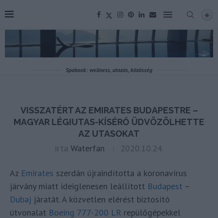
Spabook: wellness, utazás, közösség
VISSZATÉRT AZ EMIRATES BUDAPESTRE –
MAGYAR LÉGIUTAS-KÍSÉRŐ ÜDVÖZÖLHETTE
AZ UTASOKAT
írta
Waterfan
2020.10.24.
Az
Emirates
szerdán újraindította a koronavírus
járvány miatt ideiglenesen leállított
Budapest
–
Dubaj
járatát. A közvetlen elérést biztosító
útvonalat
Boeing 777-200 LR
repülőgépekkel