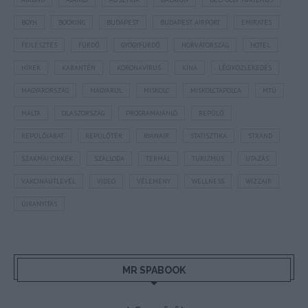
BGYH
BOOKING
BUDAPEST
BUDAPEST AIRPORT
EMIRATES
FEJLESZTÉS
FÜRDŐ
GYÓGYFÜRDŐ
HORVÁTORSZÁG
HOTEL
HÍREK
KARANTÉN
KORONAVÍRUS
KÍNA
LÉGIKÖZLEKEDÉS
MAGYARORSZÁG
MAGYARUL
MISKOLC
MISKOLCTAPOLCA
MTÜ
MÁLTA
OLASZORSZÁG
PROGRAMAJÁNLÓ
REPÜLŐ
REPÜLŐJÁRAT
REPÜLŐTÉR
RYANAIR
STATISZTIKA
STRAND
SZAKMAI CIKKEK
SZÁLLODA
TERMÁL
TURIZMUS
UTAZÁS
VAKCINAÚTLEVÉL
VIDEÓ
VÉLEMÉNY
WELLNESS
WIZZAIR
ÚJRANYITÁS
MR SPABOOK