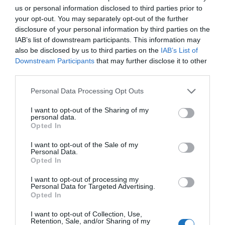
us or personal information disclosed to third parties prior to
your opt-out. You may separately opt-out of the further
disclosure of your personal information by third parties on the
IAB’s list of downstream participants. This information may
also be disclosed by us to third parties on the
IAB’s List of
Downstream Participants
that may further disclose it to other
third parties.
Please note that this website/app uses one or more Google
Personal Data Processing Opt Outs
services and may gather and store information including but
not limited to your visit or usage behaviour. You may click to
I want to opt-out of the Sharing of my
personal data.
grant or deny consent to Google and its third-party tags to
Opted In
use your data for below specified purposes in below Google
Természetesen hiába tudunk repülni, ha a ki- és
consent section.
I want to opt-out of the Sale of my
beutazás során különféle korlátozások vannak
Personal Data.
érvényben, szerte a világon. Ezekről mindig érdemes
Opted In
tájékozódni a
Konzuli Szolgálat
honlapján és konzuli
I want to opt-out of processing my
Personal Data for Targeted Advertising.
védelemre is javaslom, hogy
regisztrálj be
.
Opted In
Emirates kupon kód és akció
I want to opt-out of Collection, Use,
Retention, Sale, and/or Sharing of my