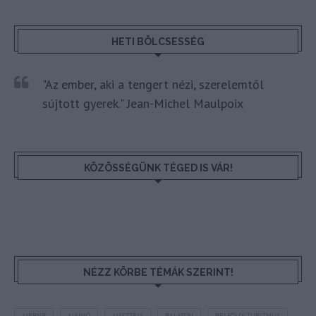
HETI BÖLCSESSÉG
"Az ember, aki a tengert nézi, szerelemtől
sújtott gyerek." Jean-Michel Maulpoix
KÖZÖSSÉGÜNK TÉGED IS VÁR!
NÉZZ KÖRBE TÉMÁK SZERINT!
AIRBNB
AJÁNLÓ
AUSZTRIA
BALATON
BELFÖLDI TURIZMUS