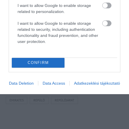
I want to allow Google to enable storage
élményt! Hozzászólnál?
Itt megteheted
.
related to personalization.
Mr Spabook
I want to allow Google to enable storage
related to security, including authentication
Támogatásoddal
hozzájárulhatsz, hogy további
functionality and fraud prevention, and other
hasznos és egyre minőségibb tartalmakat tehessek
user protection.
közzé.
CONFIRM
Megosztás
Kérem nap végén az aznapi friss cikkeket!
Data Deletion
Data Access
Adatkezeklési tájékoztató
EMIRATES
REPÜLŐ
REPÜLŐJÁRAT