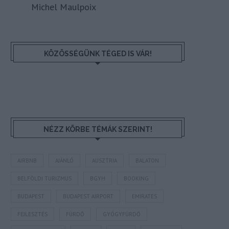
Michel Maulpoix
KÖZÖSSÉGÜNK TÉGED IS VÁR!
NÉZZ KÖRBE TÉMÁK SZERINT!
AIRBNB
AJÁNLÓ
AUSZTRIA
BALATON
BELFÖLDI TURIZMUS
BGYH
BOOKING
BUDAPEST
BUDAPEST AIRPORT
EMIRATES
FEJLESZTÉS
FÜRDŐ
GYÓGYFÜRDŐ