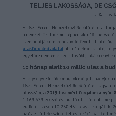
TELJES LAKOSSÁGA, DE CS
írta
Kassay 
A Liszt Ferenc Nemzetközi Repülőtér utasforga
a nemzetközi turizmus éppen aktuális helyzeté
szempontjából meghozandó fenntarthatósági i
utasforgalmi adatai
alapján elmondható, hogy a
egyelőre nem emelkedik tovább, inkább enyhe c
10 hónap alatt 10 millió utas a bu
Ahogy egyre inkább magunk mögött hagyjuk a n
Liszt Ferenc Nemzetközi Repülőtéren. Ugyan tov
utasszám,
a 2019-hez mért forgalom a nyári
1 169 679 érkező és induló utas fordult meg a 
eddig összesen 10 230 431 utast szolgált ki 2
az év első fele szinte teljes lezárásban telt mé