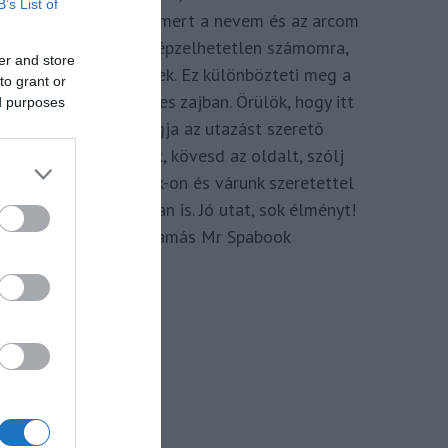
B’s List of
megkomponálva, mert a nevem és az arcom
adom hozzá. Elképzelhetetlen számomra,
er and store
hogy ne így tegyek. Ez különbözteti meg a
to grant or
Spabook-ot a netes zajban. Örülök, hogy itt
ed purposes
vagy, légy tagja az utazást szerető
Közösségünknek, kövesd az oldalt, szólj
hozzá a Facebook-on és várunk szeretettel
zárt csoportunkban is. Jó utat, sok élményt!
Kassay Tamás Mr Spabook