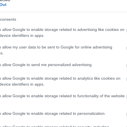
Out
consents
o allow Google to enable storage related to advertising like cookies on
evice identifiers in apps.
o allow my user data to be sent to Google for online advertising
s.
to allow Google to send me personalized advertising.
o allow Google to enable storage related to analytics like cookies on
evice identifiers in apps.
radj le az utazás világának híreiről!
o allow Google to enable storage related to functionality of the website
forintból megvalósult beruházásoknak köszönhetően az
dett a Liszt Ferenc Nemzetközi Repülőtéren. A
o allow Google to enable storage related to personalization.
t ASQ (airport service quality) felmérések eredményei
 értéket túlszárnyalt, idén pedig az emelkedő
o allow Google to enable storage related to security, including