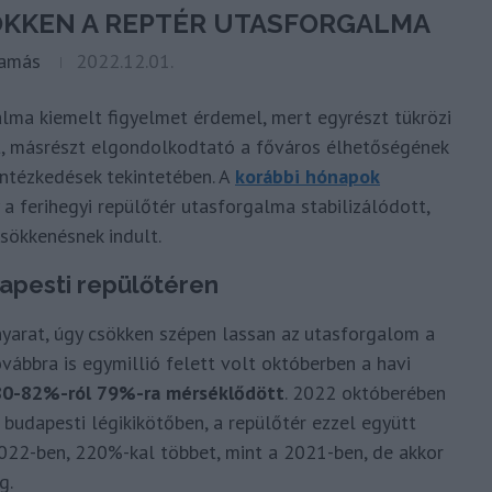
ÖKKEN A REPTÉR UTASFORGALMA
Tamás
2022.12.01.
lma kiemelt figyelmet érdemel, mert egyrészt tükrözi
t, másrészt elgondolkodtató a főváros élhetőségének
ntézkedések tekintetében. A
korábbi hónapok
 ferihegyi repülőtér utasforgalma stabilizálódott,
sökkenésnek indult.
dapesti repülőtéren
yarat, úgy csökken szépen lassan az utasforgalom a
ábbra is egymillió felett volt októberben a havi
 80-82%-ról 79%-ra mérséklődött
. 2022 októberében
budapesti légikikötőben, a repülőtér ezzel együtt
022-ben, 220%-kal többet, mint a 2021-ben, de akkor
g.