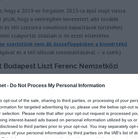
re, hogy a 2019-es forgalom 2023-ra épül majd vissza
 jelzik, hogy a nemrégiben bevezetett adó további
szi és téli szezonra vonatkozó kapacitások törléséhez
ülési szakportál oldalain is mi ezzel ellentétes
ése szerintünk nem áll összefüggésben a kismértékű
ágával és a téli időszak szezonalitásával. – a szerk.)
et Budapest Liszt Ferenc Nemzetközi
et -
Do Not Process My Personal Information
ssuló gazdaságnak következtében a Budapest Airport
ra vonatkozó becslést 2 millió utassal csökkentette.
to opt-out of the sale, sharing to third parties, or processing of your per
anem a teljes turisztikai ágazatot érinti, több mint
formation for targeted advertising by us, please use the below opt-out s
generálva az iparág számára.
r selection. Please note that after your opt-out request is processed y
eing interest-based ads based on personal information utilized by us or
visszaesés után októberben 11,2%-kal nőtt az előző
disclosed to third parties prior to your opt-out. You may separately opt-
losure of your personal information by third parties on the IAB’s list of
ort a múlt hónapban 17 011 tonna árut kezelt. A