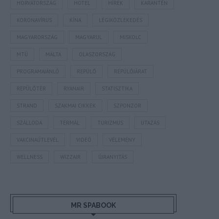
HORVÁTORSZÁG
HOTEL
HÍREK
KARANTÉN
KORONAVÍRUS
KÍNA
LÉGIKÖZLEKEDÉS
MAGYARORSZÁG
MAGYARUL
MISKOLC
MTÜ
MÁLTA
OLASZORSZÁG
PROGRAMAJÁNLÓ
REPÜLŐ
REPÜLŐJÁRAT
REPÜLŐTÉR
RYANAIR
STATISZTIKA
STRAND
SZAKMAI CIKKEK
SZPONZOR
SZÁLLODA
TERMÁL
TURIZMUS
UTAZÁS
VAKCINAÚTLEVÉL
VIDEÓ
VÉLEMÉNY
WELLNESS
WIZZAIR
ÚJRANYITÁS
MR SPABOOK