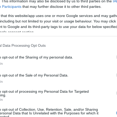
. This information may also be disclosed by us to third parties on the
IA
iatti forgalomélénkülés, illetve a repülőtér és a légi
Participants
that may further disclose it to other third parties.
lynek köszönhetően a budapesti repülőtér erős
 that this website/app uses one or more Google services and may gath
 légi áruszállításban globális lassulás figyelhető
including but not limited to your visit or usage behaviour. You may click 
 to Google and its third-party tags to use your data for below specifi
ogle consent section.
nc Nemzetközi Repülőtér folyamatos
l Data Processing Opt Outs
o opt-out of the Sharing of my personal data.
In
o opt-out of the Sale of my Personal Data.
In
to opt-out of processing my Personal Data for Targeted
ing.
In
o opt-out of Collection, Use, Retention, Sale, and/or Sharing
ersonal Data that Is Unrelated with the Purposes for which it
lected.