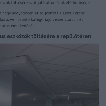
közök töltésére szolgáló állomások elérhetősége.
égy negyedéven át teljesített a Liszt Ferenc
körözve hasonló kategóriájú versenytársait és
amatos emelkedését.
us eszközök töltésére a repülőtéren