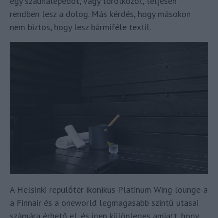
egy szaunalepedőt, vagy törölközőt, teljesen
rendben lesz a dolog. Más kérdés, hogy másokon
nem biztos, hogy lesz bármiféle textil.
A Helsinki repülőtér ikonikus Platinum Wing lounge-a
a Finnair és a oneworld legmagasabb szintű utasai
számára érhető el, és igen különleges amiatt, hogy