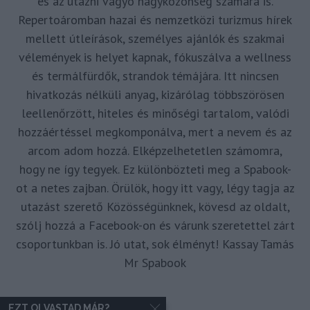
és az utazni vágyó nagyközönség számára is.
Repertoáromban hazai és nemzetközi turizmus hírek
mellett útleírások, személyes ajánlók és szakmai
vélemények is helyet kapnak, fókuszálva a wellness
és termálfürdők, strandok témájára. Itt nincsen
hivatkozás nélküli anyag, kizárólag többszörösen
leellenőrzött, hiteles és minőségi tartalom, valódi
hozzáértéssel megkomponálva, mert a nevem és az
arcom adom hozzá. Elképzelhetetlen számomra,
hogy ne így tegyek. Ez különbözteti meg a Spabook-
ot a netes zajban. Örülök, hogy itt vagy, légy tagja az
utazást szerető Közösségünknek, kövesd az oldalt,
szólj hozzá a Facebook-on és várunk szeretettel zárt
csoportunkban is. Jó utat, sok élményt! Kassay Tamás
Mr Spabook
EZT OLVASTAD MÁR?