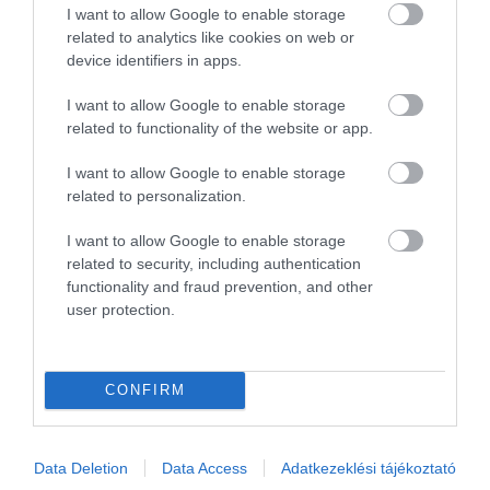
I want to allow Google to enable storage
related to analytics like cookies on web or
Megosztás
device identifiers in apps.
I want to allow Google to enable storage
Kérem nap végén az aznapi friss cikkeket!
related to functionality of the website or app.
I want to allow Google to enable storage
related to personalization.
FINNAIR
HÍREK
LÉGIKÖZLEKEDÉS
SZAUNA
I want to allow Google to enable storage
related to security, including authentication
functionality and fraud prevention, and other
user protection.
HETI BÖLCSESSÉG
CONFIRM
"Az ember, aki a tengert nézi, szerelemtől
sújtott gyerek." Jean-Michel Maulpoix
Data Deletion
Data Access
Adatkezeklési tájékoztató