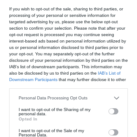
If you wish to opt-out of the sale, sharing to third parties, or
processing of your personal or sensitive information for
targeted advertising by us, please use the below opt-out
section to confirm your selection. Please note that after your
opt-out request is processed you may continue seeing
interest-based ads based on personal information utilized by
A turizmus világának inspiráló híreiért
csatlakozz
us or personal information disclosed to third parties prior to
csoportunkhoz
, kövess
Instán
és
TikTok
-on is,
iratkozz
your opt-out. You may separately opt-out of the further
disclosure of your personal information by third parties on the
fel hírlevelünkre
!
IAB’s list of downstream participants. This information may
also be disclosed by us to third parties on the
IAB’s List of
A Finnair Platinum Wing lounge-ban található egy à
Downstream Participants
that may further disclose it to other
la carte étterem is, ahol a helyi alapanyagok ízei
third parties.
találkoznak az ázsiai konyha különlegességeivel, így
Please note that this website/app uses one or more Google
Personal Data Processing Opt Outs
az utasok már az utazás előtt hangolódhatnak az úti
services and may gather and store information including but
céljukra, vagy éppen a Finnországra jellemző
not limited to your visit or usage behaviour. You may click to
I want to opt-out of the Sharing of my
personal data.
ízvilágra.
grant or deny consent to Google and its third-party tags to
Opted In
use your data for below specified purposes in below Google
consent section.
„A Platinum Wing az egyik védjegyünk, és öt éve az egyik
I want to opt-out of the Sale of my
Personal Data.