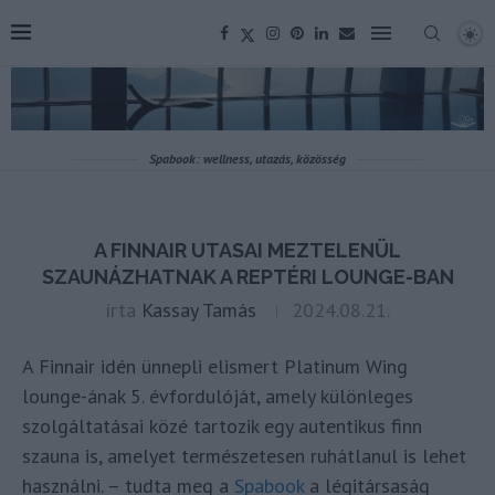
Spabook: wellness, utazás, közösség
A FINNAIR UTASAI MEZTELENÜL
SZAUNÁZHATNAK A REPTÉRI LOUNGE-BAN
írta
Kassay Tamás
2024.08.21.
A Finnair idén ünnepli elismert Platinum Wing
lounge-ának 5. évfordulóját, amely különleges
szolgáltatásai közé tartozik egy autentikus finn
szauna is, amelyet természetesen ruhátlanul is lehet
használni. – tudta meg a
Spabook
a légitársaság