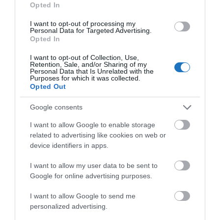
legnépszerűbb szolgáltatásunk. Az utasok itt még a felszállás
Opted In
előtt megízlelhetik Finnország egyedülálló hangulatát.”
I want to opt-out of processing my
Personal Data for Targeted Advertising.
– mondta Meri Järvinen, a Finnair Repülőtéri Ügyfélélményért Felelős
Opted In
Vezetője.
I want to opt-out of Collection, Use,
A Helsinki repülőtér non-Schengen zónájában
Retention, Sale, and/or Sharing of my
Personal Data that Is Unrelated with the
található tágas Platinum Wing lounge kizárólag a
Purposes for which it was collected.
Opted Out
Finnair Plus Platinum Lumo és Platinum tagok,
valamint a oneworld Emerald kártyatulajdonosok
Google consents
számára elérhető, míg a szomszédos Business
I want to allow Google to enable storage
Lounge a oneworld Sapphire kártyatulajdonosok, a
related to advertising like cookies on web or
Finnair Plus Gold tagok és a Business Class Classic
device identifiers in apps.
és Flex jeggyel utazók számára érhető el.
I want to allow my user data to be sent to
Google for online advertising purposes.
A Finnair Platinum Wing lounge nemcsak a pihenésre,
hanem a finn kultúra és életérzés megismerésére is
I want to allow Google to send me
lehetőséget nyújt, így igazi különlegességet kínál a
personalized advertising.
világutazók számára.