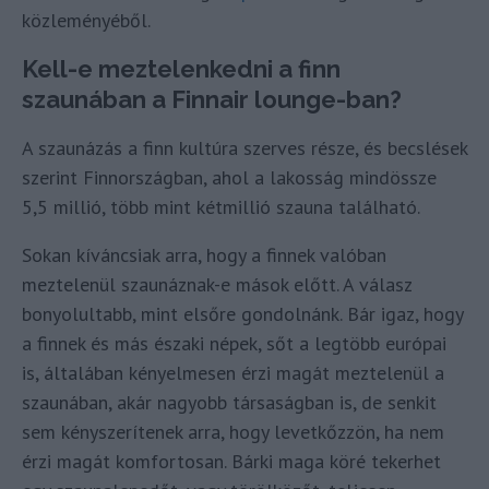
közleményéből.
Kell-e meztelenkedni a finn
szaunában a Finnair lounge-ban?
A szaunázás a finn kultúra szerves része, és becslések
szerint Finnországban, ahol a lakosság mindössze
5,5 millió, több mint kétmillió szauna található.
Sokan kíváncsiak arra, hogy a finnek valóban
meztelenül szaunáznak-e mások előtt. A válasz
bonyolultabb, mint elsőre gondolnánk. Bár igaz, hogy
a finnek és más északi népek, sőt a legtöbb európai
is, általában kényelmesen érzi magát meztelenül a
szaunában, akár nagyobb társaságban is, de senkit
sem kényszerítenek arra, hogy levetkőzzön, ha nem
érzi magát komfortosan. Bárki maga köré tekerhet