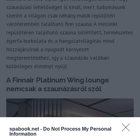
szaunázási lehetőséget is kínál, mert tudomásunk
szerint a világon csak néhány másik repülőtéri
váróteremben található finn szauna. A Helsinki
repülőtéren található szauna sötétített, természetes
égerfa burkolata és a hangulatvilágítás mind
hozzájárulnak a nyugodt környezet
megteremtéséhez, így a szaunázás valóban
különleges élményt nyújt.
A Finnair Platinum Wing lounge
nemcsak a szaunázásról szól
spabook.net -
Do Not Process My Personal
Information