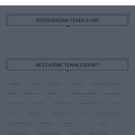
KÖZÖSSÉGÜNK TÉGED IS VÁR!
NÉZZ KÖRBE TÉMÁK SZERINT!
AIRBNB
AJÁNLÓ
AUSZTRIA
BALATON
BELFÖLDI TURIZMUS
BGYH
BOOKING
BUDAPEST
BUDAPEST AIRPORT
EMIRATES
FEJLESZTÉS
FÜRDŐ
GYÓGYFÜRDŐ
HORVÁTORSZÁG
HOTEL
HÍREK
KARANTÉN
KORONAVÍRUS
KÍNA
LÉGIKÖZLEKEDÉS
MAGYARORSZÁG
MAGYARUL
MISKOLC
MTÜ
MÁLTA
OLASZORSZÁG
PROGRAMAJÁNLÓ
REPÜLŐ
REPÜLŐJÁRAT