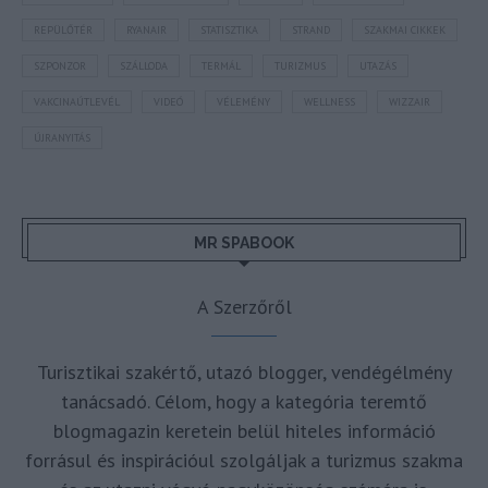
REPÜLŐTÉR
RYANAIR
STATISZTIKA
STRAND
SZAKMAI CIKKEK
SZPONZOR
SZÁLLODA
TERMÁL
TURIZMUS
UTAZÁS
VAKCINAÚTLEVÉL
VIDEÓ
VÉLEMÉNY
WELLNESS
WIZZAIR
ÚJRANYITÁS
MR SPABOOK
A Szerzőről
Turisztikai szakértő, utazó blogger, vendégélmény
tanácsadó. Célom, hogy a kategória teremtő
blogmagazin keretein belül hiteles információ
forrásul és inspirációul szolgáljak a turizmus szakma