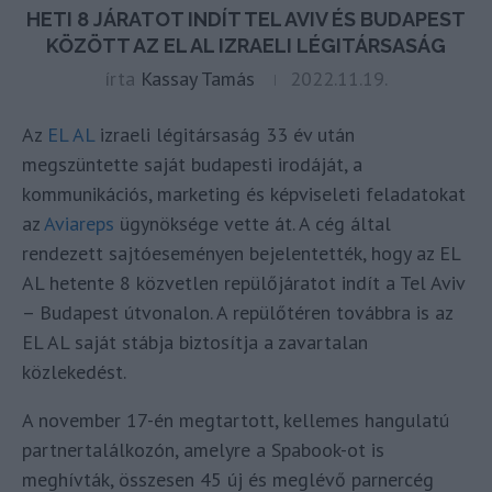
HETI 8 JÁRATOT INDÍT TEL AVIV ÉS BUDAPEST
KÖZÖTT AZ EL AL IZRAELI LÉGITÁRSASÁG
írta
Kassay Tamás
2022.11.19.
Az
EL AL
izraeli légitársaság 33 év után
megszüntette saját budapesti irodáját, a
kommunikációs, marketing és képviseleti feladatokat
az
Aviareps
ügynöksége vette át. A cég által
rendezett sajtóeseményen bejelentették, hogy az EL
AL hetente 8 közvetlen repülőjáratot indít a Tel Aviv
– Budapest útvonalon. A repülőtéren továbbra is az
EL AL saját stábja biztosítja a zavartalan
közlekedést.
A november 17-én megtartott, kellemes hangulatú
partnertalálkozón, amelyre a Spabook-ot is
meghívták, összesen 45 új és meglévő parnercég