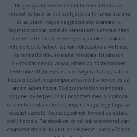
blogmagazin keretein belül hiteles információ
forrásul és inspirációul szolgáljak a turizmus szakma
és az utazni vágyó nagyközönség számára is.
Repertoáromban hazai és nemzetközi turizmus hírek
mellett útleírások, személyes ajánlók és szakmai
vélemények is helyet kapnak, fókuszálva a wellness
és termálfürdők, strandok témájára. Itt nincsen
hivatkozás nélküli anyag, kizárólag többszörösen
leellenőrzött, hiteles és minőségi tartalom, valódi
hozzáértéssel megkomponálva, mert a nevem és az
arcom adom hozzá. Elképzelhetetlen számomra,
hogy ne így tegyek. Ez különbözteti meg a Spabook-
ot a netes zajban. Örülök, hogy itt vagy, légy tagja az
utazást szerető Közösségünknek, kövesd az oldalt,
szólj hozzá a Facebook-on és várunk szeretettel zárt
csoportunkban is. Jó utat, sok élményt! Kassay Tamás