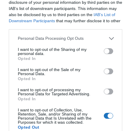
disclosure of your personal information by third parties on the
A téli menetrend alapján csütörtökönként és
IAB’s list of downstream participants. This information may
vasárnaponként a reggeli járatok mellett délutánit,
also be disclosed by us to third parties on the
IAB’s List of
illetve estit járatok is elérhetők, összesen heti 8
Downstream Participants
that may further disclose it to other
third parties.
alkalommal.
Please note that this website/app uses one or more Google
Personal Data Processing Opt Outs
A rendezvényen azt is megtudhattuk, hogy a kóser
services and may gather and store information including but
ételek mellett felszolgálnak egyéb jellegű ételeket
not limited to your visit or usage behaviour. You may click to
I want to opt-out of the Sharing of my
personal data.
grant or deny consent to Google and its third-party tags to
is, amelyek például diétások számára is
Opted In
use your data for below specified purposes in below Google
fogyasztható. A légitársaság Michelin Bib-díjas
consent section.
I want to opt-out of the Sale of my
séfje, Shahaf Shabtay állítja össze a fogásokat.
Personal Data.
Opted In
Fizetős a Wi-Fi szolgáltatás a
I want to opt-out of processing my
repülőkön
Personal Data for Targeted Advertising.
Opted In
A turistaosztályon csak külön fizetés ellenében lehet
I want to opt-out of Collection, Use,
Retention, Sale, and/or Sharing of my
használni a Wi-Fi-t. Ugyanakkor, aki ezt megteszi,
Personal Data that Is Unrelated with the
Purposes for which it was collected.
igazán kényelmesen szórakozhat, mert a fedélzeti
Opted Out