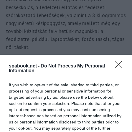
becsekkolás, a fedélzeti ellátás és fedélzeti
szórakoztató lehetőségek, valamint a 8 kilogrammos
nagy méretű kézipoggyász, amely mellett még egy
további kézitáskát felvihetünk magunkkal a
fedélzetre, például laptoptáskát, fotós táskát, tágas
női táskát.
Turistaosztályon 3 kényelmi és árszint közül
spabook.net -
Do Not Process My Personal
választhatunk:
Information
„light”
If you wish to opt-out of the sale, sharing to third parties, or
„classic”
processing of your personal or sensitive information for
targeted advertising by us, please use the below opt-out
„flex”
section to confirm your selection. Please note that after your
opt-out request is processed you may continue seeing
interest-based ads based on personal information utilized by
A „classic” ár már tartalmazza a 23 kilós feladott
us or personal information disclosed to third parties prior to
poggyász árát és előzetes ülőhelyválasztást is.
your opt-out. You may separately opt-out of the further