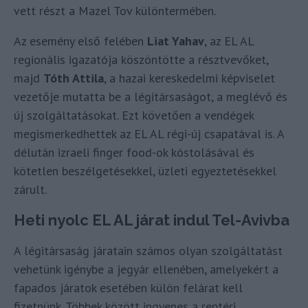
vett részt a Mazel Tov különtermében.
Az esemény első felében
Liat Yahav
, az EL AL
regionális igazatója köszöntötte a résztvevőket,
majd
Tóth Attila
, a hazai kereskedelmi képviselet
vezetője mutatta be a légitársaságot, a meglévő és
új szolgáltatásokat. Ezt követően a vendégek
megismerkedhettek az EL AL régi-új csapatával is. A
délután izraeli finger food-ok kóstolásával és
kötetlen beszélgetésekkel, üzleti egyeztetésekkel
zárult.
Heti nyolc EL AL járat indul Tel-Avivba
A légitársaság járatain számos olyan szolgáltatást
vehetünk igénybe a jegyár ellenében, amelyekért a
fapados járatok esetében külön felárat kell
fizetnünk. Többek között ingyenes a reptéri