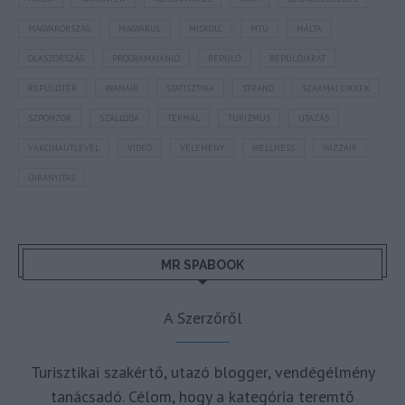
MAGYARORSZÁG
MAGYARUL
MISKOLC
MTÜ
MÁLTA
OLASZORSZÁG
PROGRAMAJÁNLÓ
REPÜLŐ
REPÜLŐJÁRAT
REPÜLŐTÉR
RYANAIR
STATISZTIKA
STRAND
SZAKMAI CIKKEK
SZPONZOR
SZÁLLODA
TERMÁL
TURIZMUS
UTAZÁS
VAKCINAÚTLEVÉL
VIDEÓ
VÉLEMÉNY
WELLNESS
WIZZAIR
ÚJRANYITÁS
MR SPABOOK
A Szerzőről
Turisztikai szakértő, utazó blogger, vendégélmény
tanácsadó. Célom, hogy a kategória teremtő