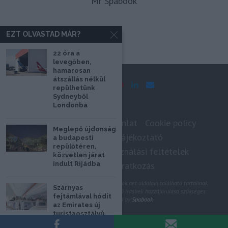
Mr Spabook
EZT OLVASTAD MÁR?
22 óra a
levegőben,
hamarosan
átszállás nélkül
repülhetünk
Sydneyből
Londonba
Impresszum
Médiaajánlat
Cookie policy
Meglepő újdonság
Adatkezelési tájékoztató
a budapesti
repülőtéren,
Szerzői jogok, felhasználási feltételek
közvetlen járat
Hírlevél feliratkozás
indult Rijádba
@2020 - Minden jog fenntartva. A Spabook.net oldalain található tartalmak
Szárnyas
felhasználásához, újraközléséhez a szerző írásbeli hozzájárulása szükséges.
fejtámlával hódít
All Rights Reserved by
Spabook
az Emirates új
turistaosztályú
VISSZA A LAP TETEJÉRE
ülése