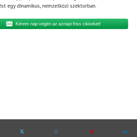
dést egy dinamikus, nemzetközi szektorban.
Kérem nap végén az aznapi friss cikkeket!