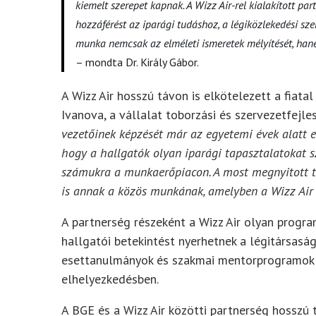
kiemelt szerepet kapnak. A Wizz Air-rel kialakított pa
hozzáférést az iparági tudáshoz, a légiközlekedési sz
munka nemcsak az elméleti ismeretek mélyítését, hane
– mondta Dr. Király Gábor.
A Wizz Air hosszú távon is elkötelezett a fiat
Ivanova, a vállalat toborzási és szervezetfejle
vezetőinek képzését már az egyetemi évek alatt el
hogy a hallgatók olyan iparági tapasztalatokat s
számukra a munkaerőpiacon. A most megnyitott t
is annak a közös munkának, amelyben a Wizz Air é
A partnerség részeként a Wizz Air olyan progr
hallgatói betekintést nyerhetnek a légitársas
esettanulmányok és szakmai mentorprogramok se
elhelyezkedésben.
A BGE és a Wizz Air közötti partnerség hosszú 