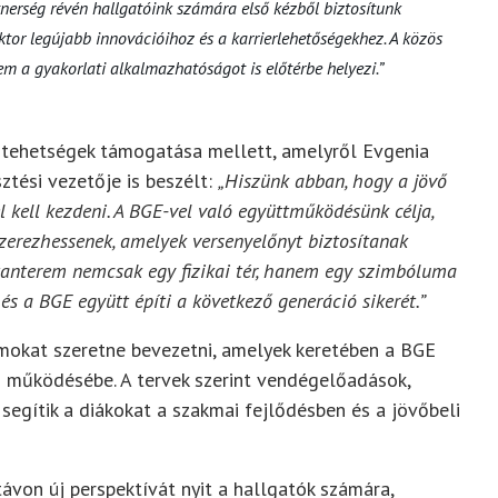
rtnerség révén hallgatóink számára első kézből biztosítunk
ektor legújabb innovációihoz és a karrierlehetőségekhez. A közös
m a gyakorlati alkalmazhatóságot is előtérbe helyezi.”
al tehetségek támogatása mellett, amelyről Evgenia
sztési vezetője is beszélt:
„Hiszünk abban, hogy a jövő
 kell kezdeni. A BGE-vel való együttműködésünk célja,
zerezhessenek, amelyek versenyelőnyt biztosítanak
anterem nemcsak egy fizikai tér, hanem egy szimbóluma
s a BGE együtt építi a következő generáció sikerét.”
amokat szeretne bevezetni, amelyek keretében a BGE
ág működésébe. A tervek szerint vendégelőadások,
gítik a diákokat a szakmai fejlődésben és a jövőbeli
távon új perspektívát nyit a hallgatók számára,