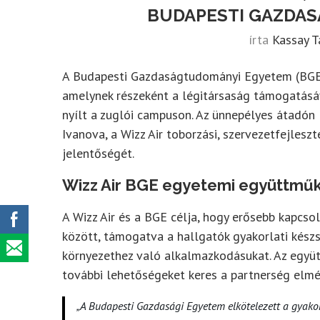
BUDAPESTI GAZDA
írta
Kassay 
A Budapesti Gazdaságtudományi Egyetem (BGE)
amelynek részeként a légitársaság támogatásáv
nyílt a zuglói campuson. Az ünnepélyes átadón 
Ivanova, a Wizz Air toborzási, szervezetfejles
jelentőségét.
Wizz Air BGE egyetemi együttmű
A Wizz Air és a BGE célja, hogy erősebb kapcso
között, támogatva a hallgatók gyakorlati készs
környezethez való alkalmazkodásukat. Az együ
további lehetőségeket keres a partnerség elmé
„A Budapesti Gazdasági Egyetem elkötelezett a gyakor