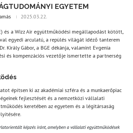
SÁGTUDOMÁNYI EGYETEM
Tamás
2025.03.22.
 és a Wizz Air együttműködési megállapodást kötött,
al egyedi arculatú, a repülés világát idéző tanterem
Dr. Király Gábor, a BGE dékánja, valamint Evgenia
ztési és kompenzációs vezetője ismertette a partnerség
ködés
latot építsen ki az akadémiai szféra és a munkaerőpiac
égeinek fejlesztését és a nemzetközi vállalati
ttműködés keretében az egyetem és a légitársaság
lyítésére.
latorientált képzés iránt, amelyben a vállalati együttműködések