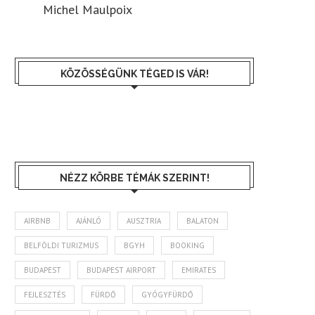
Michel Maulpoix
KÖZÖSSÉGÜNK TÉGED IS VÁR!
NÉZZ KÖRBE TÉMÁK SZERINT!
AIRBNB
AJÁNLÓ
AUSZTRIA
BALATON
BELFÖLDI TURIZMUS
BGYH
BOOKING
BUDAPEST
BUDAPEST AIRPORT
EMIRATES
FEJLESZTÉS
FÜRDŐ
GYÓGYFÜRDŐ