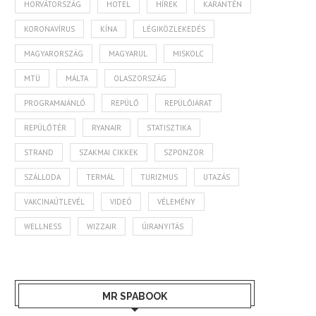
HORVÁTORSZÁG
HOTEL
HÍREK
KARANTÉN
KORONAVÍRUS
KÍNA
LÉGIKÖZLEKEDÉS
MAGYARORSZÁG
MAGYARUL
MISKOLC
MTÜ
MÁLTA
OLASZORSZÁG
PROGRAMAJÁNLÓ
REPÜLŐ
REPÜLŐJÁRAT
REPÜLŐTÉR
RYANAIR
STATISZTIKA
STRAND
SZAKMAI CIKKEK
SZPONZOR
SZÁLLODA
TERMÁL
TURIZMUS
UTAZÁS
VAKCINAÚTLEVÉL
VIDEÓ
VÉLEMÉNY
WELLNESS
WIZZAIR
ÚJRANYITÁS
MR SPABOOK