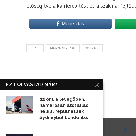
elősegítve a karrierépítést és a szakmai fejlő
Megosztás
HÍREK
MAGYARORSZÁG
WIZZAIR
EZT OLVASTAD MÁR?
22 óra a levegőben,
hamarosan átszállás
nélkül repülhetünk
Sydneyből Londonba