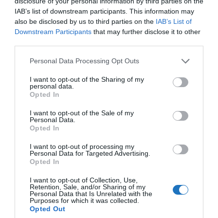
disclosure of your personal information by third parties on the
IAB’s list of downstream participants. This information may
a mi kategóriánkban egyáltalán nem magától értetődő hét és
also be disclosed by us to third parties on the
IAB’s List of
fél hónap alatt 500 ezer utast kiszolgálni. Nagy öröm
Downstream Participants
that may further disclose it to other
számunkra, hogy az idei jubileumi utast már most, augusztus
third parties.
első felében köszönthettük, közvetlenül azután, hogy
Please note that this website/app uses one or more Google
Personal Data Processing Opt Outs
történetünk legforgalmasabb hónapját zártuk.”
services and may gather and store information including but
– emelte ki Thomas Dworschak, a repülőtér
not limited to your visit or usage behaviour. You may click to
I want to opt-out of the Sharing of my
personal data.
grant or deny consent to Google and its third-party tags to
vezérigazgatója.
Opted In
use your data for below specified purposes in below Google
consent section.
A nyári szezon még javában tart, a Kassai
I want to opt-out of the Sale of my
Personal Data.
repülőtér kínálata pedig rendkívül
Opted In
változatos
I want to opt-out of processing my
Personal Data for Targeted Advertising.
Az utazási irodák
10 ország 18 úti célját
kínálják az
Opted In
utazóknak, amelyet kiegészít a menetrend szerinti
I want to opt-out of Collection, Use,
járat a horvátországi Zadarba, egészen október
Retention, Sale, and/or Sharing of my
Personal Data that Is Unrelated with the
végéig.
A turizmus világának inspiráló
Purposes for which it was collected.
Opted Out
híreiért
csatlakozz csoportunkhoz
,