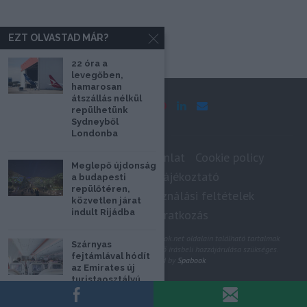
EZT OLVASTAD MÁR?
22 óra a
levegőben,
hamarosan
átszállás nélkül
repülhetünk
Sydneyből
Londonba
Impresszum
Médiaajánlat
Cookie policy
Meglepő újdonság
Adatkezelési tájékoztató
a budapesti
repülőtéren,
Szerzői jogok, felhasználási feltételek
közvetlen járat
indult Rijádba
Hírlevél feliratkozás
@2020 - Minden jog fenntartva. A Spabook.net oldalain található tartalmak
Szárnyas
felhasználásához, újraközléséhez a szerző írásbeli hozzájárulása szükséges.
fejtámlával hódít
All Rights Reserved by
Spabook
az Emirates új
turistaosztályú
ülése
VISSZA A LAP TETEJÉRE