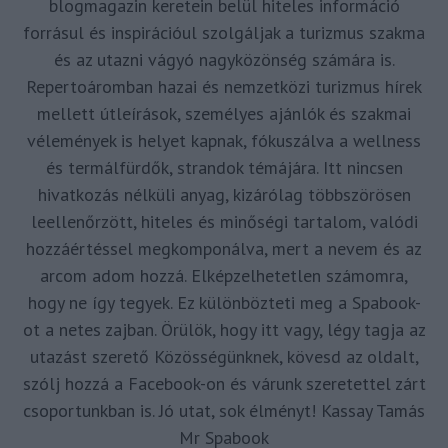
blogmagazin keretein belül hiteles információ
forrásul és inspirációul szolgáljak a turizmus szakma
és az utazni vágyó nagyközönség számára is.
Repertoáromban hazai és nemzetközi turizmus hírek
mellett útleírások, személyes ajánlók és szakmai
vélemények is helyet kapnak, fókuszálva a wellness
és termálfürdők, strandok témájára. Itt nincsen
hivatkozás nélküli anyag, kizárólag többszörösen
leellenőrzött, hiteles és minőségi tartalom, valódi
hozzáértéssel megkomponálva, mert a nevem és az
arcom adom hozzá. Elképzelhetetlen számomra,
hogy ne így tegyek. Ez különbözteti meg a Spabook-
ot a netes zajban. Örülök, hogy itt vagy, légy tagja az
utazást szerető Közösségünknek, kövesd az oldalt,
szólj hozzá a Facebook-on és várunk szeretettel zárt
csoportunkban is. Jó utat, sok élményt! Kassay Tamás
Mr Spabook