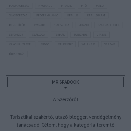
MAGYARORSZÁG
MAGYARUL
MISKOLC
MTÜ
MÁLTA
OLASZORSZÁG
PROGRAMAJÁNLÓ
REPÜLŐ
REPÜLŐJÁRAT
REPÜLŐTÉR
RYANAIR
STATISZTIKA
STRAND
SZAKMAI CIKKEK
SZPONZOR
SZÁLLODA
TERMÁL
TURIZMUS
UTAZÁS
VAKCINAÚTLEVÉL
VIDEÓ
VÉLEMÉNY
WELLNESS
WIZZAIR
ÚJRANYITÁS
MR SPABOOK
A Szerzőről
Turisztikai szakértő, utazó blogger, vendégélmény
tanácsadó. Célom, hogy a kategória teremtő