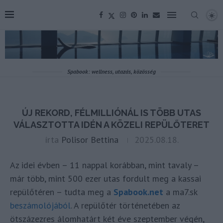
Spabook: wellness, utazás, közösség
ÚJ REKORD, FÉLMILLIÓNÁL IS TÖBB UTAS
VÁLASZTOTTA IDÉN A KÖZELI REPÜLŐTERET
írta
Polisor Bettina
2025.08.18.
Az idei évben – 11 nappal korábban, mint tavaly –
már több, mint 500 ezer utas fordult meg a kassai
repülőtéren – tudta meg a
Spabook.net
a ma7.sk
beszámolójából
. A repülőtér történetében az
ötszázezres álomhatárt két éve szeptember végén,