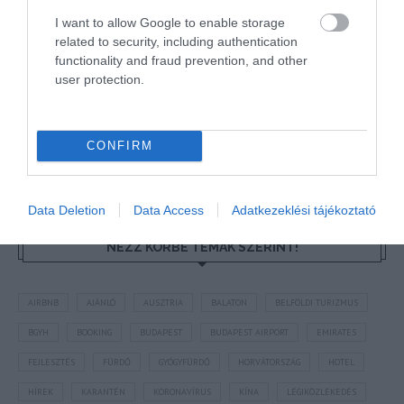
"Az ember, aki a tengert nézi, szerelemtől
I want to allow Google to enable storage
sújtott gyerek." Jean-Michel Maulpoix
related to security, including authentication
functionality and fraud prevention, and other
user protection.
KÖZÖSSÉGÜNK TÉGED IS VÁR!
CONFIRM
Data Deletion
Data Access
Adatkezeklési tájékoztató
NÉZZ KÖRBE TÉMÁK SZERINT!
AIRBNB
AJÁNLÓ
AUSZTRIA
BALATON
BELFÖLDI TURIZMUS
BGYH
BOOKING
BUDAPEST
BUDAPEST AIRPORT
EMIRATES
FEJLESZTÉS
FÜRDŐ
GYÓGYFÜRDŐ
HORVÁTORSZÁG
HOTEL
HÍREK
KARANTÉN
KORONAVÍRUS
KÍNA
LÉGIKÖZLEKEDÉS