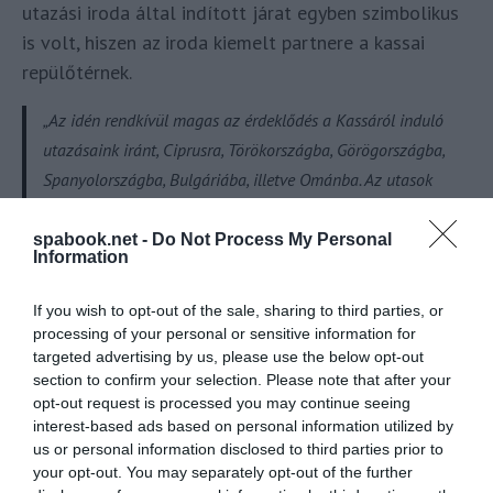
utazási iroda által indított járat egyben szimbolikus
is volt, hiszen az iroda kiemelt partnere a kassai
repülőtérnek.
„Az idén rendkívül magas az érdeklődés a Kassáról induló
utazásaink iránt, Ciprusra, Törökországba, Görögországba,
Spanyolországba, Bulgáriába, illetve Ománba. Az utasok
hamarosan a 2026-os nyári szezon Kassáról induló
utazásainak kínálatát is várhatják.”
spabook.net -
Do Not Process My Personal
Information
– mondta Tomáš Lazarov, a Hydrotour kereskedelmi
igazgatója
If you wish to opt-out of the sale, sharing to third parties, or
processing of your personal or sensitive information for
A Kassai repülőtér vezetése szerint az
targeted advertising by us, please use the below opt-out
500 ezres utaslétszám komoly
section to confirm your selection. Please note that after your
opt-out request is processed you may continue seeing
teljesítmény egy regionális légikikötő
interest-based ads based on personal information utilized by
esetében
us or personal information disclosed to third parties prior to
your opt-out. You may separately opt-out of the further
„Félmillió történet, bőrönd, mosoly… Regionális repülőtérként