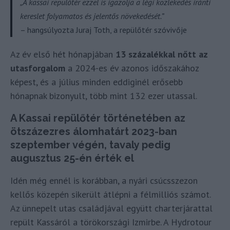
„A kassai repülőtér ezzel is igazolja a légi közlekedés iránti
kereslet folyamatos és jelentős növekedését.”
– hangsúlyozta Juraj Toth, a repülőtér szóvivője
Az év első hét hónapjában
13 százalékkal nőtt az
utasforgalom
a 2024-es év azonos időszakához
képest, és a július minden eddiginél erősebb
hónapnak bizonyult, több mint 132 ezer utassal.
A Kassai repülőtér történetében az
ötszázezres álomhatárt 2023-ban
szeptember végén, tavaly pedig
augusztus 25-én érték el
Idén még ennél is korábban, a nyári csúcsszezon
kellős közepén sikerült átlépni a félmilliós számot.
Az ünnepelt utas családjával együtt charterjárattal
repült Kassáról a törökországi Izmirbe. A Hydrotour