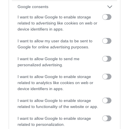
kövess
Instán
és
TikTok
-on is,
iratkozz fel hírlevelünkre
!
Google consents
I want to allow Google to enable storage
Megosztás
related to advertising like cookies on web or
device identifiers in apps.
Kérem nap végén az aznapi friss cikkeket!
I want to allow my user data to be sent to
Google for online advertising purposes.
HÍREK
KASSA
LÉGIKÖZLEKEDÉS
REKORD
I want to allow Google to send me
personalized advertising.
REPÜLŐTÉR
UTAS
I want to allow Google to enable storage
related to analytics like cookies on web or
device identifiers in apps.
I want to allow Google to enable storage
related to functionality of the website or app.
HETI BÖLCSESSÉG
I want to allow Google to enable storage
related to personalization.