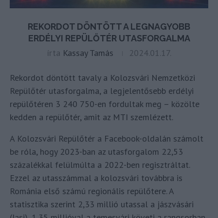
REKORDOT DÖNTÖTT A LEGNAGYOBB
ERDÉLYI REPÜLŐTÉR UTASFORGALMA
írta
Kassay Tamás
2024.01.17.
Rekordot döntött tavaly a Kolozsvári Nemzetközi
Repülőtér utasforgalma, a legjelentősebb erdélyi
repülőtéren 3 240 750-en fordultak meg – közölte
kedden a repülőtér, amit az MTI szemlézett.
A Kolozsvári Repülőtér a Facebook-oldalán számolt
be róla, hogy 2023-ban az utasforgalom 22,53
százalékkal felülmúlta a 2022-ben regisztráltat.
Ezzel az utasszámmal a kolozsvári továbbra is
Románia első számú regionális repülőtere. A
statisztika szerint 2,33 millió utassal a jászvásári
(Iasi), 1,35 millióval a temesvári követi a rangsorban.