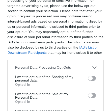
processing of your personal or sensitive information for
targeted advertising by us, please use the below opt-out
amikor 14,72 millió utast számoltak.
section to confirm your selection. Please note that after your
opt-out request is processed you may continue seeing
A román főváros repülőterein az áruforgalomban is
interest-based ads based on personal information utilized by
növekedést jelentettek 2023-ban.
us or personal information disclosed to third parties prior to
your opt-out. You may separately opt-out of the further
A vállalat megjegyzi, hogy az utasok számát az
disclosure of your personal information by third parties on the
ukrajnai háború, majd a közel-keleti konfliktus is
IAB’s list of downstream participants. This information may
also be disclosed by us to third parties on the
IAB’s List of
negatívan befolyásolta, és jelentős kiesést okozott
Downstream Participants
that may further disclose it to other
a Tel-Aviv-i járatok leállása, amely az egyik fő úti cél
third parties.
volt.
Please note that this website/app uses one or more Google
Personal Data Processing Opt Outs
services and may gather and store information including but
A turizmus világának inspiráló híreiért
csatlakozz
not limited to your visit or usage behaviour. You may click to
I want to opt-out of the Sharing of my
csoportunkhoz
, kövess
Instán
és
TikTok
-on is,
iratkozz
personal data.
grant or deny consent to Google and its third-party tags to
Opted In
fel hírlevelünkre
!
use your data for below specified purposes in below Google
consent section.
I want to opt-out of the Sale of my
Personal Data.
Megosztás
Opted In
I want to opt-out of processing my