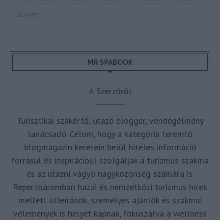
ÚJRANYITÁS
MR SPABOOK
A Szerzőről
Turisztikai szakértő, utazó blogger, vendégélmény
tanácsadó. Célom, hogy a kategória teremtő
blogmagazin keretein belül hiteles információ
forrásul és inspirációul szolgáljak a turizmus szakma
és az utazni vágyó nagyközönség számára is.
Repertoáromban hazai és nemzetközi turizmus hírek
mellett útleírások, személyes ajánlók és szakmai
vélemények is helyet kapnak, fókuszálva a wellness