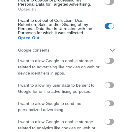
Kérem nap végén az aznapi friss cikkeket!
Personal Data for Targeted Advertising.
Opted In
I want to opt-out of Collection, Use,
Retention, Sale, and/or Sharing of my
HÍREK
KOLOZSVÁR
LÉGIKÖZLEKEDÉS
Personal Data that Is Unrelated with the
Purposes for which it was collected.
Opted Out
Google consents
I want to allow Google to enable storage
related to advertising like cookies on web or
HETI BÖLCSESSÉG
device identifiers in apps.
I want to allow my user data to be sent to
"Az ember, aki a tengert nézi, szerelemtől
Google for online advertising purposes.
sújtott gyerek." Jean-Michel Maulpoix
I want to allow Google to send me
personalized advertising.
I want to allow Google to enable storage
KÖZÖSSÉGÜNK TÉGED IS VÁR!
related to analytics like cookies on web or