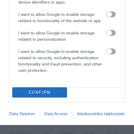
device identifiers in apps.
I want to allow Google to enable storage
related to functionality of the website or app.
I want to allow Google to enable storage
NÉZZ KÖRBE TÉMÁK SZERINT!
related to personalization.
I want to allow Google to enable storage
AIRBNB
AJÁNLÓ
AUSZTRIA
BALATON
BELFÖLDI TURIZMUS
related to security, including authentication
functionality and fraud prevention, and other
BGYH
BOOKING
BUDAPEST
BUDAPEST AIRPORT
EMIRATES
user protection.
FEJLESZTÉS
FÜRDŐ
GYÓGYFÜRDŐ
HORVÁTORSZÁG
HOTEL
HÍREK
KARANTÉN
KORONAVÍRUS
KÍNA
LÉGIKÖZLEKEDÉS
CONFIRM
MAGYARORSZÁG
MAGYARUL
MISKOLC
MTÜ
MÁLTA
OLASZORSZÁG
PROGRAMAJÁNLÓ
REPÜLŐ
REPÜLŐJÁRAT
Data Deletion
Data Access
Adatkezeklési tájékoztató
REPÜLŐTÉR
RYANAIR
STATISZTIKA
STRAND
SZAKMAI CIKKEK
SZPONZOR
SZÁLLODA
TERMÁL
TURIZMUS
UTAZÁS
VAKCINAÚTLEVÉL
VIDEÓ
VÉLEMÉNY
WELLNESS
WIZZAIR