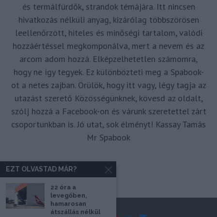
és termálfürdők, strandok témájára. Itt nincsen
hivatkozás nélküli anyag, kizárólag többszörösen
leellenőrzött, hiteles és minőségi tartalom, valódi
hozzáértéssel megkomponálva, mert a nevem és az
arcom adom hozzá. Elképzelhetetlen számomra,
hogy ne így tegyek. Ez különbözteti meg a Spabook-
ot a netes zajban. Örülök, hogy itt vagy, légy tagja az
utazást szerető Közösségünknek, kövesd az oldalt,
szólj hozzá a Facebook-on és várunk szeretettel zárt
csoportunkban is. Jó utat, sok élményt! Kassay Tamás
Mr Spabook
EZT OLVASTAD MÁR?
22 óra a
levegőben,
hamarosan
átszállás nélkül