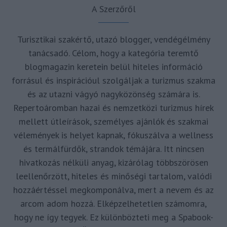
A Szerzőről
Turisztikai szakértő, utazó blogger, vendégélmény
tanácsadó. Célom, hogy a kategória teremtő
blogmagazin keretein belül hiteles információ
forrásul és inspirációul szolgáljak a turizmus szakma
és az utazni vágyó nagyközönség számára is.
Repertoáromban hazai és nemzetközi turizmus hírek
mellett útleírások, személyes ajánlók és szakmai
vélemények is helyet kapnak, fókuszálva a wellness
és termálfürdők, strandok témájára. Itt nincsen
hivatkozás nélküli anyag, kizárólag többszörösen
leellenőrzött, hiteles és minőségi tartalom, valódi
hozzáértéssel megkomponálva, mert a nevem és az
arcom adom hozzá. Elképzelhetetlen számomra,
hogy ne így tegyek. Ez különbözteti meg a Spabook-