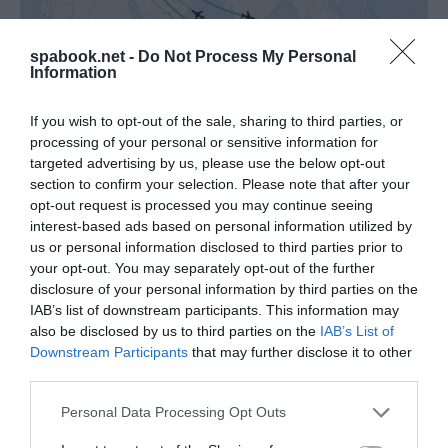
spabook.net -
Do Not Process My Personal
Information
If you wish to opt-out of the sale, sharing to third parties, or
processing of your personal or sensitive information for
targeted advertising by us, please use the below opt-out
section to confirm your selection. Please note that after your
opt-out request is processed you may continue seeing
grafika:
South China Morning Post
interest-based ads based on personal information utilized by
us or personal information disclosed to third parties prior to
A Lufthansa LH718-as számú, Münchenből Szöul
your opt-out. You may separately opt-out of the further
disclosure of your personal information by third parties on the
Incheonba tartó járata az Urál-hegység fölött
IAB’s list of downstream participants. This information may
átrepülve visszafordult, és végül a müncheni
also be disclosed by us to third parties on the
IAB’s List of
repülőtéren landolt:
Downstream Participants
that may further disclose it to other
third parties.
Please note that this website/app uses one or more Google
Personal Data Processing Opt Outs
services and may gather and store information including but