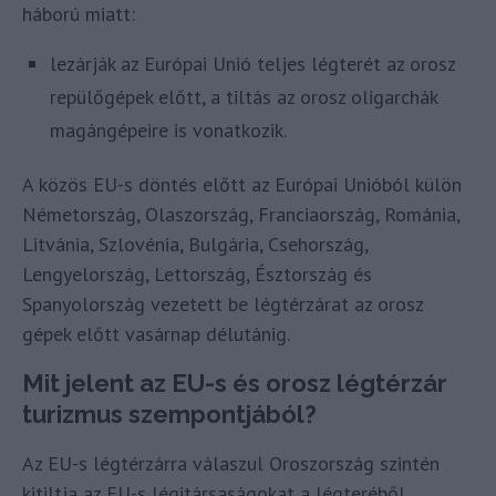
háború miatt:
lezárják az Európai Unió teljes légterét az orosz
repülőgépek előtt, a tiltás az orosz oligarchák
magángépeire is vonatkozik.
A közös EU-s döntés előtt az Európai Unióból külön
Németország, Olaszország, Franciaország, Románia,
Litvánia, Szlovénia, Bulgária, Csehország,
Lengyelország, Lettország, Észtország és
Spanyolország vezetett be légtérzárat az orosz
gépek előtt vasárnap délutánig.
Mit jelent az EU-s és orosz légtérzár
turizmus szempontjából?
Az EU-s légtérzárra válaszul Oroszország szintén
kitiltja az EU-s légitársaságokat a légteréből.