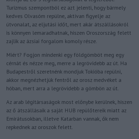
Turizmus szempontból ez azt jelenti, hogy bármely
kedves Olvasóm repülne, aktívan figyelje az
útvonalat, az eljutási időt, mert akár átszállásokról
is könnyen lemaradhatnak, hiszen Oroszország felett
zajlik az ázsiai forgalom komoly része.
Miért? Fogjon mindenki egy földgömböt meg egy
cérnát és nézze meg, merre a legrövidebb az út. Ha
Budapestről szeretnénk mondjuk Tokióba repülni,
akkor megnézhetjük fentről az orosz medvéket a
hóban, mert arra a legrövidebb a gömbön az út.
Az arab légitársaságok most előnybe kerülnek, hiszen
az ő átszállásaik a saját HUB repülőtereik miatt az
Emirátusokban, illetve Katarban vannak, ők nem
repkednek az oroszok felett.