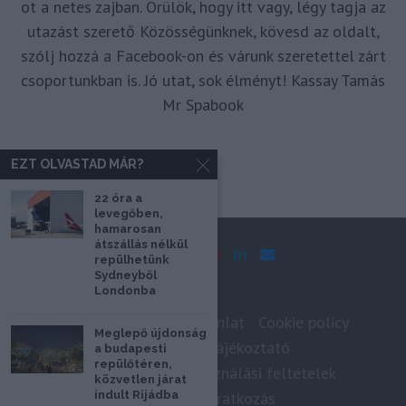
ot a netes zajban. Örülök, hogy itt vagy, légy tagja az
utazást szerető Közösségünknek, kövesd az oldalt,
szólj hozzá a Facebook-on és várunk szeretettel zárt
csoportunkban is. Jó utat, sok élményt! Kassay Tamás
Mr Spabook
EZT OLVASTAD MÁR?
22 óra a
levegőben,
hamarosan
átszállás nélkül
repülhetünk
Sydneyből
Londonba
Impresszum
Médiaajánlat
Cookie policy
Meglepő újdonság
Adatkezelési tájékoztató
a budapesti
repülőtéren,
Szerzői jogok, felhasználási feltételek
közvetlen járat
Hírlevél feliratkozás
indult Rijádba