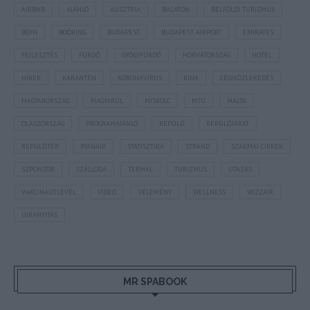
AIRBNB
AJÁNLÓ
AUSZTRIA
BALATON
BELFÖLDI TURIZMUS
BGYH
BOOKING
BUDAPEST
BUDAPEST AIRPORT
EMIRATES
FEJLESZTÉS
FÜRDŐ
GYÓGYFÜRDŐ
HORVÁTORSZÁG
HOTEL
HÍREK
KARANTÉN
KORONAVÍRUS
KÍNA
LÉGIKÖZLEKEDÉS
MAGYARORSZÁG
MAGYARUL
MISKOLC
MTÜ
MÁLTA
OLASZORSZÁG
PROGRAMAJÁNLÓ
REPÜLŐ
REPÜLŐJÁRAT
REPÜLŐTÉR
RYANAIR
STATISZTIKA
STRAND
SZAKMAI CIKKEK
SZPONZOR
SZÁLLODA
TERMÁL
TURIZMUS
UTAZÁS
VAKCINAÚTLEVÉL
VIDEÓ
VÉLEMÉNY
WELLNESS
WIZZAIR
ÚJRANYITÁS
MR SPABOOK