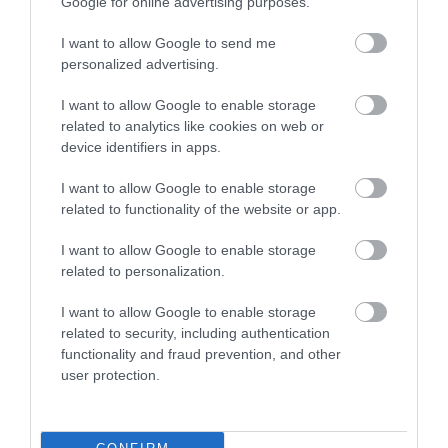
Google for online advertising purposes.
Ha hasznosnak találod az oldalt és tartalmait,
kérlek,
segítsd egy megosztással
, hogy többen
I want to allow Google to send me
personalized advertising.
megismerjék.
I want to allow Google to enable storage
Ha nem szeretnél lemaradni a turizmus világának
related to analytics like cookies on web or
precíz híreiről, akkor Neked szól az
Utazás hírek
device identifiers in apps.
csoport.
I want to allow Google to enable storage
Ha útleírások, szállás vélemények is érdekelnek,
related to functionality of the website or app.
akkor vár a
Wellness, Utazás, Élmények
csoport, sőt,
Hírlevelünkre
is feliratkozhatsz.
I want to allow Google to enable storage
related to personalization.
Megosztás
I want to allow Google to enable storage
related to security, including authentication
Kérem nap végén az aznapi friss cikkeket!
functionality and fraud prevention, and other
user protection.