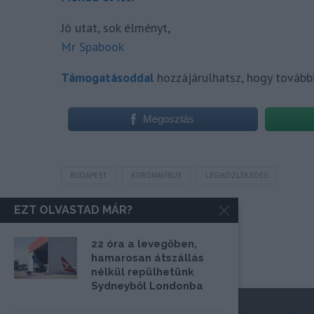
Jó utat, sok élményt,
Mr Spabook
Támogatásoddal
hozzájárulhatsz, hogy tovább
Megosztás
BUDAPEST
KORONAVÍRUS
LÉGIKÖZLEKEDÉS
EZT OLVASTAD MÁR?
22 óra a levegőben,
hamarosan átszállás
nélkül repülhetünk
Sydneyből Londonba