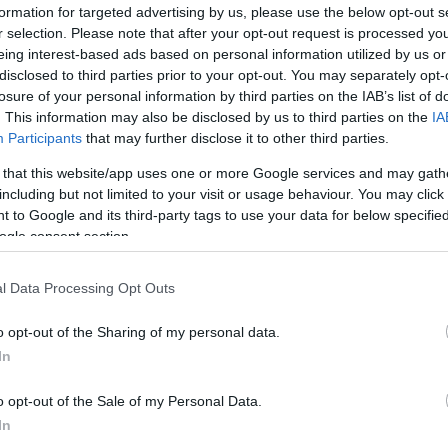
formation for targeted advertising by us, please use the below opt-out s
Az információs pultnál tájékozódhatunk a tesztelés
r selection. Please note that after your opt-out request is processed y
edig a terminál több pontján is hostessek segítik.
eing interest-based ads based on personal information utilized by us or
disclosed to third parties prior to your opt-out. You may separately opt-
losure of your personal information by third parties on the IAB’s list of
 regisztrációval kérhető
. This information may also be disclosed by us to third parties on the
IA
Participants
that may further disclose it to other third parties.
es bejelentkezésre, csak
online regisztrációra
mobilon,
án a felhasználó e-mailben kapja meg azt a QR-kódot,
 that this website/app uses one or more Google services and may gath
including but not limited to your visit or usage behaviour. You may click 
nelhet, és azonnal megkapja a sorszámát. A repülőtér
 to Google and its third-party tags to use your data for below specifi
árakozók számára sorszámhívókat helyezett ki, így
ogle consent section.
rtásával és sorban állás nélkül valósulhasson meg a
eten lehet kifizetheti a PCR teszt hatóságilag
l Data Processing Opt Outs
o opt-out of the Sharing of my personal data.
In
ai megjelenésétől kezdve minden
k és a repülőtéri személyzet
o opt-out of the Sale of my Personal Data.
In