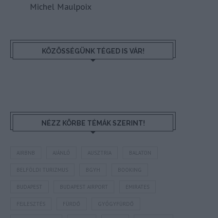
Michel Maulpoix
KÖZÖSSÉGÜNK TÉGED IS VÁR!
NÉZZ KÖRBE TÉMÁK SZERINT!
AIRBNB
AJÁNLÓ
AUSZTRIA
BALATON
BELFÖLDI TURIZMUS
BGYH
BOOKING
BUDAPEST
BUDAPEST AIRPORT
EMIRATES
FEJLESZTÉS
FÜRDŐ
GYÓGYFÜRDŐ