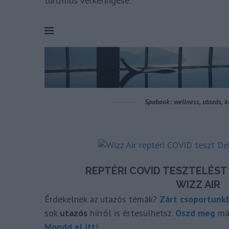
turizmus vérkeringése.
Érdekelnek az utazós témák?
Zárt csoportunk
sok
utazós
hírről is értesülhetsz.
Oszd meg
más
Mondd el itt
!