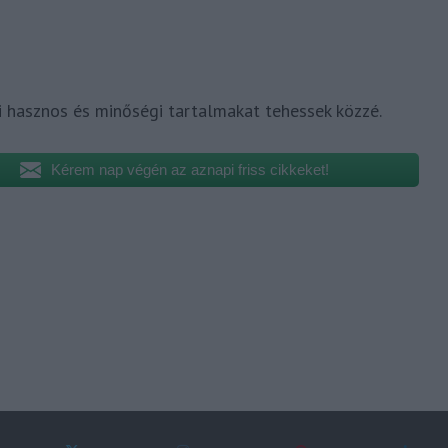
i hasznos és minőségi tartalmakat tehessek közzé.
Kérem nap végén az aznapi friss cikkeket!