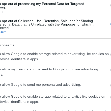
 EASA által is kiadott protokollnak
to opt-out of processing my Personal Data for Targeted
ing.
 takarítással és a szociális
In
sítjuk, hogy a repülőtér egészségügyi
o opt-out of Collection, Use, Retention, Sale, and/or Sharing
ersonal Data that Is Unrelated with the Purposes for which it
lected.
zet legyen. Kiemelten fontos volt
Out
őtt átadjuk a repülőtéri COVID
consents
os tesztelési lehetőséget kínálva
o allow Google to enable storage related to advertising like cookies on
az ünnepekre hazaérkező utasokra.”
evice identifiers in apps.
tója
o allow my user data to be sent to Google for online advertising
s.
tták ki, a szűrések elvégzésére pedig tender útján
to allow Google to send me personalized advertising.
delkező Universal Medical Hub egészségügyi
gyfélcentrikus kiszolgálást ígér.
o allow Google to enable storage related to analytics like cookies on
evice identifiers in apps.