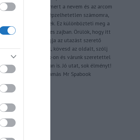
megkomponálva, mert a nevem és az arcom
adom hozzá. Elképzelhetetlen számomra,
hogy ne így tegyek. Ez különbözteti meg a
Spabook-ot a netes zajban. Örülök, hogy itt
vagy, légy tagja az utazást szerető
Közösségünknek, kövesd az oldalt, szólj
hozzá a Facebook-on és várunk szeretettel
zárt csoportunkban is. Jó utat, sok élményt!
Kassay Tamás Mr Spabook