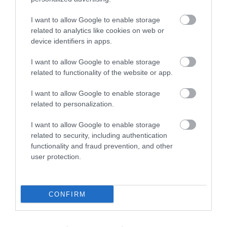
Az Emirates nyílt napot tart légiutas-
I want to allow Google to enable storage
kísérő pozíciókra 2025. május 14-én,
related to analytics like cookies on web or
reggel 9 órától Budapesten, a Hotel
device identifiers in apps.
Presidentben
I want to allow Google to enable storage
A jeletkezőktől azt kérik, hogy érkezzenek időben,
related to functionality of the website or app.
elegánsan öltözve, hozzanak friss, angol nyelvű
I want to allow Google to enable storage
önéletrajzot és egy aktuális fotót. A rendezvényen a
related to personalization.
pályázók személyesen találkozhatnak a
I want to allow Google to enable storage
toborzócsapattal, kérdezhetnek arról, hogy milyen az
related to security, including authentication
élet Dubajban és természetesen megismerhetik,
functionality and fraud prevention, and other
milyen egy világszinten elismert légitársaságnál
user protection.
dolgozni.
„Amióta csatlakoztam az Emirateshez, kinyílt számomra a
CONFIRM
világ. Kollégáim 140 különböző nemzetet, népet képviselnek,
így minden járat olyan, mint egy nemzetközi találkozó.