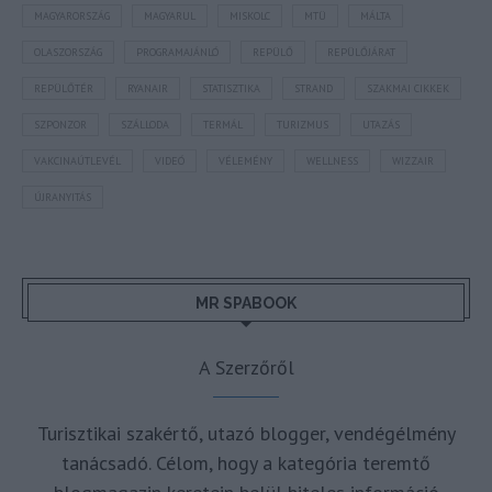
MAGYARORSZÁG
MAGYARUL
MISKOLC
MTÜ
MÁLTA
OLASZORSZÁG
PROGRAMAJÁNLÓ
REPÜLŐ
REPÜLŐJÁRAT
REPÜLŐTÉR
RYANAIR
STATISZTIKA
STRAND
SZAKMAI CIKKEK
SZPONZOR
SZÁLLODA
TERMÁL
TURIZMUS
UTAZÁS
VAKCINAÚTLEVÉL
VIDEÓ
VÉLEMÉNY
WELLNESS
WIZZAIR
ÚJRANYITÁS
MR SPABOOK
A Szerzőről
Turisztikai szakértő, utazó blogger, vendégélmény
tanácsadó. Célom, hogy a kategória teremtő