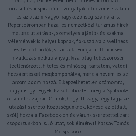
blogmagazin keretein belül hiteles információ
forrásul és inspirációul szolgáljak a turizmus szakma
és az utazni vágyó nagyközönség számára is.
Repertoáromban hazai és nemzetközi turizmus hírek
mellett útleírások, személyes ajánlók és szakmai
vélemények is helyet kapnak, fókuszálva a wellness
és termálfürdők, strandok témájára. Itt nincsen
hivatkozás nélküli anyag, kizárólag többszörösen
leellenőrzött, hiteles és minőségi tartalom, valódi
hozzáértéssel megkomponálva, mert a nevem és az
arcom adom hozzá. Elképzelhetetlen számomra,
hogy ne így tegyek. Ez különbözteti meg a Spabook-
ot a netes zajban. Örülök, hogy itt vagy, légy tagja az
utazást szerető Közösségünknek, kövesd az oldalt,
szólj hozzá a Facebook-on és várunk szeretettel zárt
csoportunkban is. Jó utat, sok élményt! Kassay Tamás
Mr Spabook