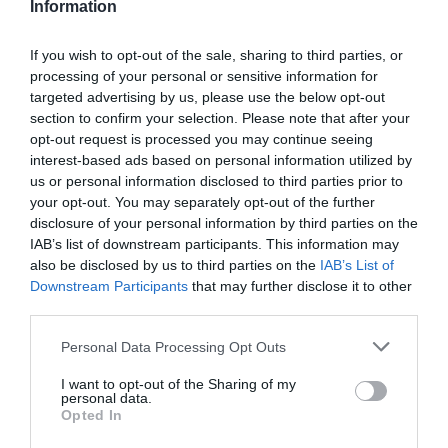
A dél-koreai szépségápolás nem véletlenül világhírű,
Information
ezért nem meglepő, hogy egy légiutas-kísérő
If you wish to opt-out of the sale, sharing to third parties, or
szépségápolási rutinja sem lehet teljes koreai
processing of your personal or sensitive information for
kozmetikumok nélkül. A hidratáló esszenciák,
targeted advertising by us, please use the below opt-out
nyugtató ampullák és BB krémek SPF-védelemmel
section to confirm your selection. Please note that after your
egyenesen kötelezőek a síma, fénylő arcbőrnek –
opt-out request is processed you may continue seeing
interest-based ads based on personal information utilized by
főleg 10 ezer méteren.
us or personal information disclosed to third parties prior to
your opt-out. You may separately opt-out of the further
„A K-Beauty része a szépségrutinunknak. Segít megőrizni a
disclosure of your personal information by third parties on the
ragyogó bőrt a hosszú távú repüléseken is, hiszen a
IAB’s list of downstream participants. This information may
világszerte jól ismert Emirates-megjelenés alapja a
also be disclosed by us to third parties on the
IAB’s List of
Downstream Participants
that may further disclose it to other
bőrápolás. Dél-Koreából sosem lehet kevés holmit hazahozni
third parties.
– szerencsére az Emirates utasai akár 32 kilógramm
Please note that this website/app uses one or more Google
poggyásszal is utazhatnak, így bőven jut hely egy komplett,
Personal Data Processing Opt Outs
services and may gather and store information including but
tízlépéses bőrápoló szettnek vagy egy szérumcsomagnak is.”
not limited to your visit or usage behaviour. You may click to
I want to opt-out of the Sharing of my
personal data.
– hangsúlyozta Renáta.
grant or deny consent to Google and its third-party tags to
Opted In
use your data for below specified purposes in below Google
consent section.