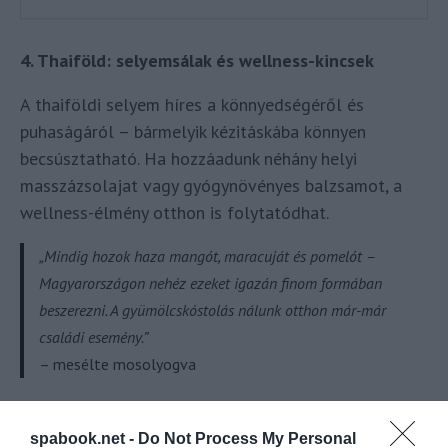
4. Thaiföld: selyemsálak és wellness-kincsek
A thaiföldi selyem híres a könnyedségéről és
puhaságáról – bármelyik kézitáskába könnyen
becsúsztatható. Ha hozzáadunk néhány helyi
masszázsolajat vagy gyógynövényes balzsamot, a
wellness-élmény otthon is folytatódhat.
„Mindig hozok haza mangót, maracuját és pomelót –
Magyarországon nehéz ezeket igazán finom formában
beszerezni. A gyümölcskóstolás nálunk otthon már-már
családi esemény.”
– mesélte mosolyogva
5. Dél-Korea: K-Beauty alapdarabok
spabook.net -
Do Not Process My Personal