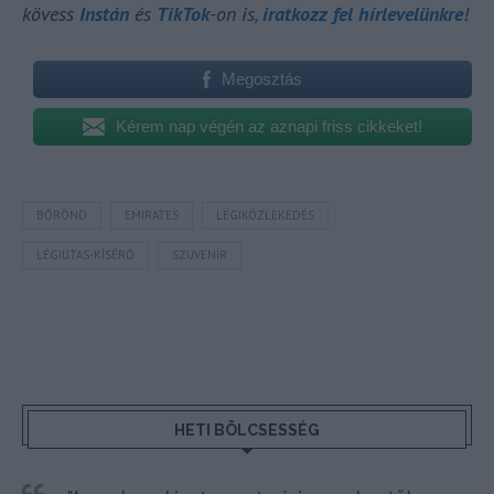
kövess
Instán
és
TikTok
-on is,
iratkozz fel hírlevelünkre
!
Megosztás
Kérem nap végén az aznapi friss cikkeket!
BŐRÖND
EMIRATES
LÉGIKÖZLEKEDÉS
LÉGIUTAS-KÍSÉRŐ
SZUVENÍR
HETI BÖLCSESSÉG