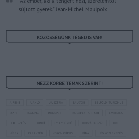
"Az ember, aki a tengert nézi, szerelemtől
sújtott gyerek." Jean-Michel Maulpoix
KÖZÖSSÉGÜNK TÉGED IS VÁR!
NÉZZ KÖRBE TÉMÁK SZERINT!
AIRBNB
AJÁNLÓ
AUSZTRIA
BALATON
BELFÖLDI TURIZMUS
BGYH
BOOKING
BUDAPEST
BUDAPEST AIRPORT
EMIRATES
FEJLESZTÉS
FÜRDŐ
GYÓGYFÜRDŐ
HORVÁTORSZÁG
HOTEL
HÍREK
KARANTÉN
KORONAVÍRUS
KÍNA
LÉGIKÖZLEKEDÉS