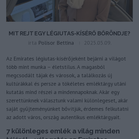
MIT REJT EGY LÉGIUTAS-KÍSÉRŐ BŐRÖNDJE?
írta
Polisor Bettina
2025.05.09.
Az Emirates légiutas-kísérőjeként bejárni a világot
több mint munka – életstílus. A magasból
megcsodált tájak és városok, a találkozás új
kultúrákkal és persze a tökéletes emléktárgy utáni
kutatás mind részei a mindennapoknak. Akár egy
szerettünknek választunk valami különlegeset, akár
saját gyűjteményünket bővítjük, érdemes felkutatni
az adott város, ország autentikus emléktárgyait.
7 különleges emlék a világ minden