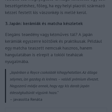
beszélgetéshez, főleg, ha egy helyi piacról származó
kézzel festett kis vászonkép is mellé kerül.
3. Japán: kerámiák és matcha készletek
Elegáns teaedény vagy kézműves tál? A japán
kerámiák egyszerre költőiek és praktikusak. Például
egy matcha teaszett nemcsak hasznos, hanem
hangulatában is elrepít a tokiói teaházak
nyugalmába
.
„Japánban a Royce csokoládé kihagyhatatlan. Az állaga
selymes, íze gazdag és krémes – valódi prémium élvezet.
Nagyszerű módja annak, hogy egy kis darab japán
édességkultúrát vigyünk haza.”
– javasolta Renáta