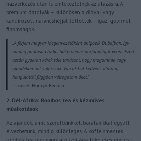
hazaérkezés után is emlékeztetnek az utazásra. A
prémium datolyák – különösen a dióval vagy
kandírozott narancshéjjal töltöttek – igazi gourmet
finomságok.
„A férjem magyar idegenvezetőként dolgozik Dubajban, így
mindig pontosan tudja, hol érdemes parfümolajat venni. Ezért
aztán gyakran kérek tőle tanácsot, hogy magamnak vagy
ajándékba mit válasszak. Van öt-hat kedvenc illatom,
hangulattól függően váltogatom őket.”
– meséli Hornyik Renáta
2. Dél-Afrika: Rooibos tea és kézműves
műalkotások
Az ajándék, amit szeretteinkkel, barátainkkal együtt
élvezhetünk, mindig különleges. A koffeinmentes
rooibos tea megnyugtató ízvilága tökéletes egy esti