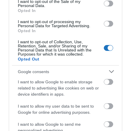
6. India: fűszerek és kézzel nyomott textíliák
I want to opt-out of the Sale of my
Personal Data.
Opted In
India nemcsak látványában, de illatban és ízben is
lenyűgöz. A frissen őrölt garam masala vagy chai
I want to opt-out of processing my
Personal Data for Targeted Advertising.
fűszerkeverékek intenzív aromáikkal még egy
Opted In
egyszerű vacsorát is emlékezetessé tesznek. A
I want to opt-out of Collection, Use,
tradicionális textíliák, pamutsálak pedig az indiai
Retention, Sale, and/or Sharing of my
Personal Data that Is Unrelated with the
kézművesség színes örökségét hozzák közel.
Purposes for which it was collected.
Opted Out
7. Maldív-szigetek: kókuszolaj és lakkozott
Google consents
kézműves dobozok
I want to allow Google to enable storage
A természet és a tradicionális mesterségek tökéletes
related to advertising like cookies on web or
harmóniáját kínálja a Maldív-szigetek. A helyben
device identifiers in apps.
készült kókuszolaj igazi multifunkciós szépségelixír,
I want to allow my user data to be sent to
a kézzel faragott lakkozott dobozok pedig több
Google for online advertising purposes.
évszázados hagyományokat őriznek.
I want to allow Google to send me
Szeretnéd, ha az utazás lenne a munkád?
personalized advertising.