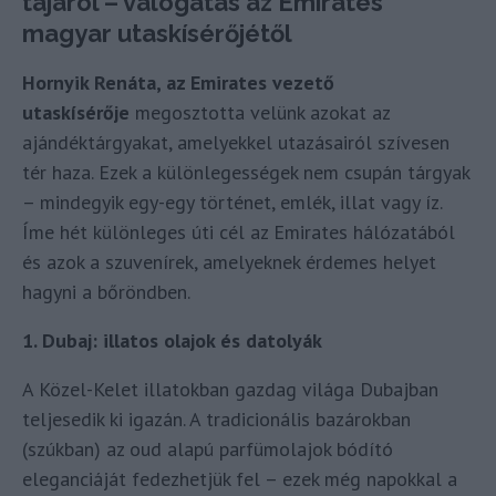
tájáról – válogatás az Emirates
magyar utaskísérőjétől
Hornyik Renáta, az Emirates vezető
utaskísérője
megosztotta velünk azokat az
ajándéktárgyakat, amelyekkel utazásairól szívesen
tér haza. Ezek a különlegességek nem csupán tárgyak
– mindegyik egy-egy történet, emlék, illat vagy íz.
Íme hét különleges úti cél az Emirates hálózatából
és azok a szuvenírek, amelyeknek érdemes helyet
hagyni a bőröndben.
1. Dubaj: illatos olajok és datolyák
A Közel-Kelet illatokban gazdag világa Dubajban
teljesedik ki igazán. A tradicionális bazárokban
(szúkban) az oud alapú parfümolajok bódító
eleganciáját fedezhetjük fel – ezek még napokkal a