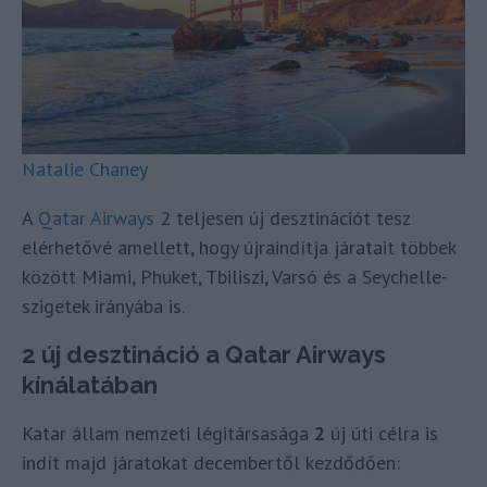
Natalie Chaney
A
Qatar Airways
2 teljesen új desztinációt tesz
elérhetővé amellett, hogy újraindítja járatait többek
között Miami, Phuket, Tbiliszi, Varsó és a Seychelle-
szigetek irányába is.
2 új desztináció a Qatar Airways
kínálatában
Katar állam nemzeti légitársasága
2
új úti célra is
indít majd járatokat decembertől kezdődően: