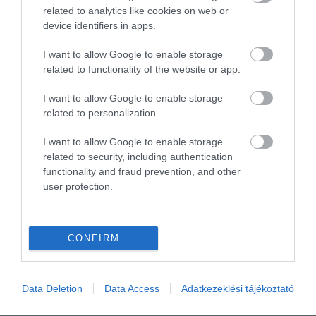
related to analytics like cookies on web or
device identifiers in apps.
I want to allow Google to enable storage
related to functionality of the website or app.
Szeretsz utazni? Akkor sok-sok szállás véleményt és
I want to allow Google to enable storage
egyéb érdekességeket olvashatsz
related to personalization.
a
csoportunkban
is, az oldalon megjelenő, mindig
I want to allow Google to enable storage
minőségi cikkek mellett.
related to security, including authentication
functionality and fraud prevention, and other
Biztonságos utat, sok élményt!
user protection.
Mr Spabook
vendégélmény tanácsadó,
turisztikai fejlesztési menedzser
CONFIRM
Támogatásoddal
hozzájárulhatsz, hogy további
hasznos és minőségi tartalmakat tehessek közzé.
Data Deletion
Data Access
Adatkezeklési tájékoztató