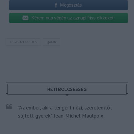
Megosztás
Kérem nap végén az aznapi friss cikkeket!
LÉGIKÖZLEKEDÉS
QATAR
HETI BÖLCSESSÉG
"Az ember, aki a tengert nézi, szerelemtől
sújtott gyerek." Jean-Michel Maulpoix