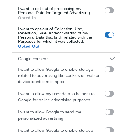
I want to opt-out of processing my
A Qatar Airways a közelmúltban egy új programot is
Personal Data for Targeted Advertising.
elindított, amely lehetővé teszi az utasok számára,
Opted In
hogy repjegy foglaláskor önként
kompenzálják az
I want to opt-out of Collection, Use,
Retention, Sale, and/or Sharing of my
utazásukhoz kapcsolódó szén-dioxid-kibocsátást
.
Personal Data that Is Unrelated with the
Purposes for which it was collected.
Opted Out
Nagyon hasonló
programot vezetett be a
Wizz Air
is, itt olvashattok róla:
Google consents
I want to allow Google to enable storage
related to advertising like cookies on web or
device identifiers in apps.
I want to allow my user data to be sent to
Google for online advertising purposes.
I want to allow Google to send me
personalized advertising.
I want to allow Google to enable storage