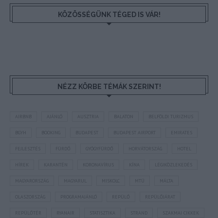
KÖZÖSSÉGÜNK TÉGED IS VÁR!
NÉZZ KÖRBE TÉMÁK SZERINT!
AIRBNB
AJÁNLÓ
AUSZTRIA
BALATON
BELFÖLDI TURIZMUS
BGYH
BOOKING
BUDAPEST
BUDAPEST AIRPORT
EMIRATES
FEJLESZTÉS
FÜRDŐ
GYÓGYFÜRDŐ
HORVÁTORSZÁG
HOTEL
HÍREK
KARANTÉN
KORONAVÍRUS
KÍNA
LÉGIKÖZLEKEDÉS
MAGYARORSZÁG
MAGYARUL
MISKOLC
MTÜ
MÁLTA
OLASZORSZÁG
PROGRAMAJÁNLÓ
REPÜLŐ
REPÜLŐJÁRAT
REPÜLŐTÉR
RYANAIR
STATISZTIKA
STRAND
SZAKMAI CIKKEK