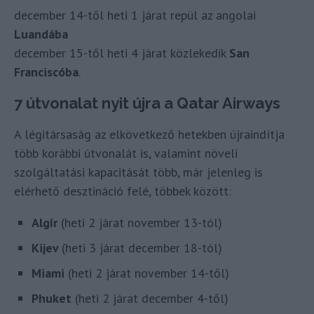
december 14-től heti 1 járat repül az angolai
Luandába
december 15-től heti 4 járat közlekedik
San
Franciscóba
.
7 útvonalat nyit újra a Qatar Airways
A légitársaság az elkövetkező hetekben újraindítja
több korábbi útvonalát is, valamint növeli
szolgáltatási kapacitását több, már jelenleg is
elérhető desztináció felé, többek között:
Algír
(heti 2 járat november 13-tól)
Kijev
(heti 3 járat december 18-tól)
Miami
(heti 2 járat november 14-től)
Phuket
(heti 2 járat december 4-től)