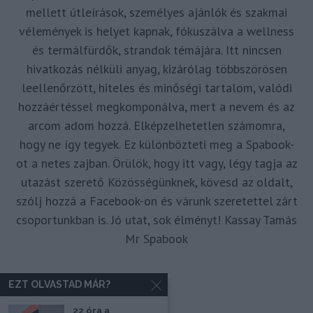
mellett útleírások, személyes ajánlók és szakmai
vélemények is helyet kapnak, fókuszálva a wellness
és termálfürdők, strandok témájára. Itt nincsen
hivatkozás nélküli anyag, kizárólag többszörösen
leellenőrzött, hiteles és minőségi tartalom, valódi
hozzáértéssel megkomponálva, mert a nevem és az
arcom adom hozzá. Elképzelhetetlen számomra,
hogy ne így tegyek. Ez különbözteti meg a Spabook-
ot a netes zajban. Örülök, hogy itt vagy, légy tagja az
utazást szerető Közösségünknek, kövesd az oldalt,
szólj hozzá a Facebook-on és várunk szeretettel zárt
csoportunkban is. Jó utat, sok élményt! Kassay Tamás
Mr Spabook
EZT OLVASTAD MÁR?
22 óra a