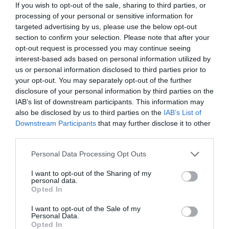
szeretnének. Hetente több, mint 700
If you wish to opt-out of the sale, sharing to third parties, or
processing of your personal or sensitive information for
járat indul több, mint 100
targeted advertising by us, please use the below opt-out
section to confirm your selection. Please note that after your
célállomásra”
opt-out request is processed you may continue seeing
interest-based ads based on personal information utilized by
A Qatar Airways csoport vezérigazgatója, ő excellenciája, Akbar
us or personal information disclosed to third parties prior to
Al Baker úr
your opt-out. You may separately opt-out of the further
disclosure of your personal information by third parties on the
A légitársaság a
közelmúltban vett át
3
új, korszerű
IAB’s list of downstream participants. This information may
also be disclosed by us to third parties on the
IAB’s List of
Airbus A350-1000
repülőgépet, amelyekkel a
Downstream Participants
that may further disclose it to other
mindössze
2,6 év átlagéletkorú
Airbus A350
third parties.
flottáját
52
darabra növelte. A koronavírus válság
Please note that this website/app uses one or more Google
Personal Data Processing Opt Outs
utazási igényekre gyakorolt ​​hatása miatt a
services and may gather and store information including but
légitársaság
parkolópályára tette
az
Airbus A380
-as
not limited to your visit or usage behaviour. You may click to
I want to opt-out of the Sharing of my
personal data.
flottáját, mivel környezetvédelmi szempontból sem
grant or deny consent to Google and its third-party tags to
Opted In
use your data for below specified purposes in below Google
indokolt ilyen nagy repülőgépek üzemeltetése a
consent section.
I want to opt-out of the Sale of my
jelenlegi piacon, hiszen nehezen, vagy egyáltalán
Personal Data.
nem tölthető meg utasokkal.
Opted In