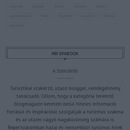
SZPONZOR
SZÁLLODA
TERMÁL
TURIZMUS
UTAZÁS
VAKCINAÚTLEVÉL
VIDEÓ
VÉLEMÉNY
WELLNESS
WIZZAIR
ÚJRANYITÁS
MR SPABOOK
A Szerzőről
Turisztikai szakértő, utazó blogger, vendégélmény
tanácsadó. Célom, hogy a kategória teremtő
blogmagazin keretein belül hiteles információ
forrásul és inspirációul szolgáljak a turizmus szakma
és az utazni vágyó nagyközönség számára is.
Repertoáromban hazai és nemzetközi turizmus hírek